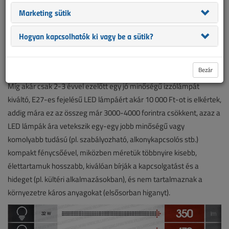
európai és a hazai piacon. Gyors elterjedésüket nemcsak annak
Marketing sütik
köszönhetik, hogy végre olyan alkalmazásokban is, mint a halogén
szpotlámpák nagymértékű energia- megtakarítást nyújtó, azonos
Hogyan kapcsolhatók ki vagy be a sütik?
méretű alternatívák állnak rendelkezésre, hanem annak is, hogy a
növekvő számú gyártó és forgalmazó egyre élesedő versenye a
LED lámpák árának rohamos csökkenéséhez vezetett.
Bezár
Míg akár csak 2-3 évvel ezelőtt egy jó minőségű izzólámpát
kiváltó, E27-es fejelésű LED lámpáért akár 10 000 Ft-ot is elkértek,
addig mára ez az összeg már 3000-4000 forintra csökkent, azaz a
LED lámpák ára vetekszik egy-egy jobb minőségű vagy
komolyabb tudású (pl. szabályozható, alkonykapcsolós stb.)
kompakt fénycsőével, miközben méretük többnyire kisebb,
élettartamuk hosszabb, kiválóan bírják a kapcsolgatást és a
hideget (pl. kültéri alkalmazásokban), és nem tartalmaznak a
környezetre káros anyagokat (elsősorban higanyt).