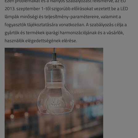
Ezen problémákat és a hiányos szabályozást felismerve, az EU
2013. szeptember 1-től szigorúbb előírásokat vezetett be a LED
lámpák minőségi és teljesítmény-paramétereire, valamint a
fogyasztók tájékoztatására vonatkozóan. A szabályozás célja a
gyártók és termékek iparági harmonizációjának és a vásárlók,
használók elégedettségének elérése.