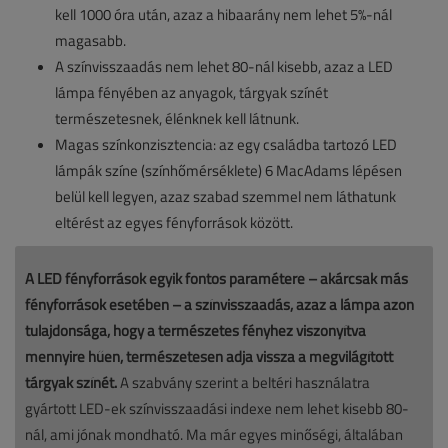
kell 1000 óra után, azaz a hibaarány nem lehet 5%-nál
magasabb.
A színvisszaadás nem lehet 80-nál kisebb, azaz a LED
lámpa fényében az anyagok, tárgyak színét
természetesnek, élénknek kell látnunk.
Magas színkonzisztencia: az egy családba tartozó LED
lámpák színe (színhőmérséklete) 6 MacAdams lépésen
belül kell legyen, azaz szabad szemmel nem láthatunk
eltérést az egyes fényforrások között.
A LED fényforrások egyik fontos paramétere – akárcsak más
fényforrások esetében – a színvisszaadás, azaz a lámpa azon
tulajdonsága, hogy a természetes fényhez viszonyítva
mennyire hűen, természetesen adja vissza a megvilágított
tárgyak színét.
A szabvány szerint a beltéri használatra
gyártott LED-ek színvisszaadási indexe nem lehet kisebb 80-
nál, ami jónak mondható. Ma már egyes minőségi, általában