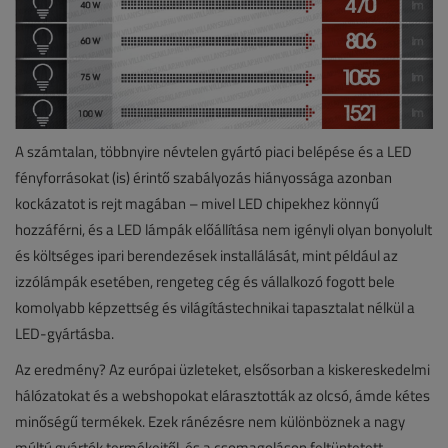
A számtalan, többnyire névtelen gyártó piaci belépése és a LED
fényforrásokat (is) érintő szabályozás hiányossága azonban
kockázatot is rejt magában – mivel LED chipekhez könnyű
hozzáférni, és a LED lámpák előállítása nem igényli olyan bonyolult
és költséges ipari berendezések installálását, mint például az
izzólámpák esetében, rengeteg cég és vállalkozó fogott bele
komolyabb képzettség és világítástechnikai tapasztalat nélkül a
LED-gyártásba.
Az eredmény? Az európai üzleteket, elsősorban a kiskereskedelmi
hálózatokat és a webshopokat elárasztották az olcsó, ámde kétes
minőségű termékek. Ezek ránézésre nem különböznek a nagy
múltú gyártók termékeitől, és a csomagoláson feltüntetett