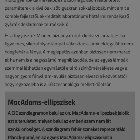
paraméterek is kiválóak, sőt, gyakran sokkal jobbak, mint amit a
komoly fejlesztői, akkreditált laboratóriumi háttérrel rendelkező
gyártók deklarálnak termékeikről.
És a fogyasztó? Minden bizonnyal örül a kedvező árnak, és ha
figyelmes, sikerül olyan lámpát választania, aminek legalább nem
ridegfehér a fénye. A meglepetés azonban biztosan nem marad
el: ha nem is a nagyszámú meghibásodás, de az egyes lámpák
szemmel láthatóan egymástól eltérő színhőmérséklete vagy a
nagyon gyors fényáram-avulás biztosan elveszi a kedvét attól,
hogy legközelebb is a LED technológia mellett döntsön.
MacAdams-ellipszisek
A CIE színdiagramon belül az ún. MacAdams-ellipszisek jelölik
azt a területet, melyen belül az emberi szem nem lát
színkülönbséget. A színdiagram fehér színeket reprezentáló
Planck-görbéjén az egyes MacAdams-ellipsziseket a