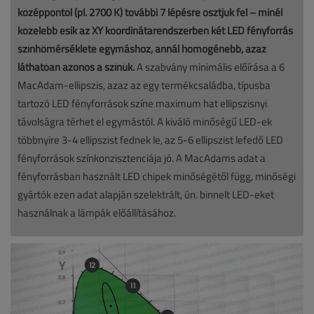
középpontól (pl. 2700 K) további 7 lépésre osztjuk fel – minél
közelebb esik az XY koordinátarendszerben két LED fényforrás
színhőmérséklete egymáshoz, annál homogénebb, azaz
láthatóan azonos a színük.
A szabvány minimális előírása a 6
MacAdam-ellipszis, azaz az egy termékcsaládba, típusba
tartozó LED fényforrások színe maximum hat ellipszisnyi
távolságra térhet el egymástól. A kiváló minőségű LED-ek
többnyire 3-4 ellipszist fednek le, az 5-6 ellipszist lefedő LED
fényforrások színkonzisztenciája jó. A MacAdams adat a
fényforrásban használt LED chipek minőségétől függ, minőségi
gyártók ezen adat alapján szelektrált, ún. binnelt LED-eket
használnak a lámpák előállításához.