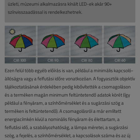
üzleti, múzeumi alkalmazásra kínált LED-ek akár 90+
színvisszaadással is rendelkezhetnek.
Ezen felül több egyéb előírás is van, például a minimális kapcsoló-
állóságra vagy a felfutási időre vonatkozóan. A fogyasztók objektív
tájékoztatásának érdekében pedig kibővítették a csomagoláson
és a terméken magán minimum feltüntetendő adatok körét (így
például a fényáram, a színhőmérséklet és a sugárzási szög a
terméken is feltüntetendő). A csomagolásról a már említett
energiacímkén kívül a nominális fényáram és élettartam, a
felfutási idő, a szabályozhatóság, a lámpa méretei, a sugárzási
szög, a fejelés, a színhőmérséklet, a kapcsolások száma és az új