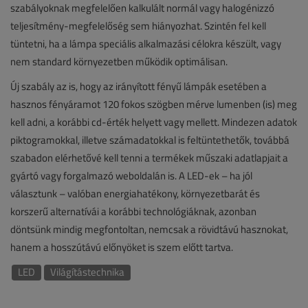
szabályoknak megfelelően kalkulált normál vagy halogénizzó
teljesítmény-megfelelőség sem hiányozhat. Szintén fel kell
tüntetni, ha a lámpa speciális alkalmazási célokra készült, vagy
nem standard környezetben működik optimálisan.
Új szabály az is, hogy az irányított fényű lámpák esetében a
hasznos fényáramot 120 fokos szögben mérve lumenben (is) meg
kell adni, a korábbi cd-érték helyett vagy mellett. Mindezen adatok
piktogramokkal, illetve számadatokkal is feltüntethetők, továbbá
szabadon elérhetővé kell tenni a termékek műszaki adatlapjait a
gyártó vagy forgalmazó weboldalán is. A LED-ek – ha jól
választunk – valóban energiahatékony, környezetbarát és
korszerű alternatívái a korábbi technológiáknak, azonban
döntsünk mindig megfontoltan, nemcsak a rövidtávú hasznokat,
hanem a hosszútávú előnyöket is szem előtt tartva.
LED
Világítástechnika