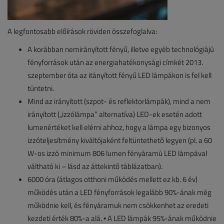
A legfontosabb előírások röviden összefoglalva:
A korábban nemirányított fényű, illetve egyéb technológiájú
fényforrások után az energiahatékonysági címkét 2013.
szeptember óta az itányított fényű LED lámpákon is fel kell
tüntetni.
Mind az irányított (szpot- és reflektorlámpák), mind a nem
irányított („izzólámpa” alternatíva) LED-ek esetén adott
lumenértéket kell elérni ahhoz, hogy a lámpa egy bizonyos
izzóteljesítmény kiváltójaként feltüntethető legyen (pl. a 60
W-os izzó minimum 806 lumen fényáramú LED lámpával
váltható ki – lásd az áttekintő táblázatban).
6000 óra (átlagos otthoni működés mellett ez kb. 6 év)
működés után a LED fényforrások legalább 90%-ának még
működnie kell, és fényáramuk nem csökkenhet az eredeti
kezdeti érték 80%-a alá. • A LED lámpák 95%-ának működnie