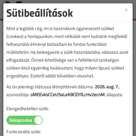
Sütibeállítások
×
Toggle
naviga
Mint a legtöbb cég, mi is használunk úgynevezett sütiket
(cookies) a honlapunkon, mert nélkülük nem tudnánk megfelelő
felhasználói élményt biztosítani és fontos funkciókat
működtetni. Ha beleegyezik a sütik használatába, válassza azok
elfogadását. Önnek lehetősége van a feltétlenül szükséges
sütiken kívül egyénileg kiválasztani, hogy milyen típusú sütiket
engedélyez. Ezekről alább bővebben olvashat.
Az ön jelenlegi státusza létrejöttének dátuma:
2026. aug. 7.
,
azonosítója:
oMEEvksCCeU5aLeK8CEiYlLcHv2ecnM
, állapota:
Elengedhetetlen sütik:
Funkcionális sütik:
Lapszám: