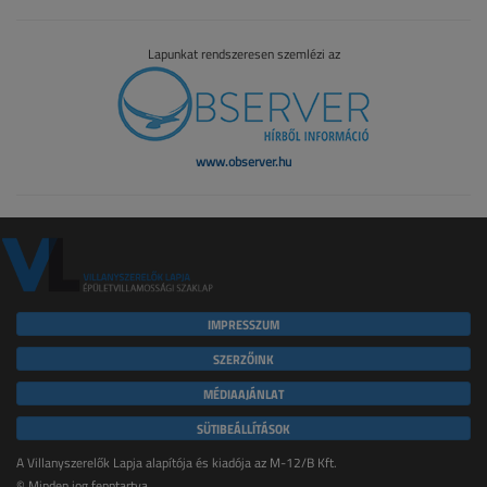
Lapunkat rendszeresen szemlézi az
www.observer.hu
IMPRESSZUM
SZERZŐINK
MÉDIAAJÁNLAT
SÜTIBEÁLLÍTÁSOK
A Villanyszerelők Lapja alapítója és kiadója az M-12/B Kft.
© Minden jog fenntartva.