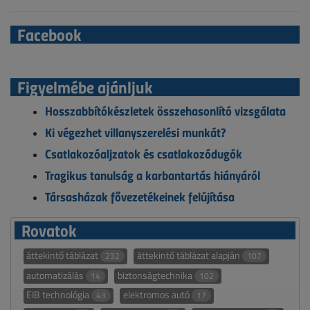
Facebook
Figyelmébe ajánljuk
Hosszabbítókészletek összehasonlító vizsgálata
Ki végezhet villanyszerelési munkát?
Csatlakozóaljzatok és csatlakozódugók
Tragikus tanulság a karbantartás hiányáról
Társasházak fővezetékeinek felújítása
Rovatok
áttekintő táblázat
áttekintő táblázat alapján
232
107
automatizálás
biztonságtechnika
14
102
EIB technológia
elektromos autó
43
17