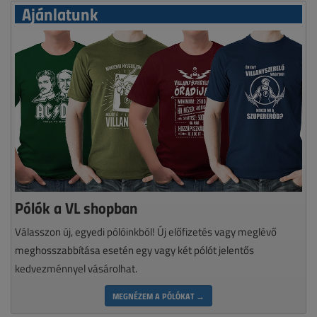
Ajánlatunk
Pólók a VL shopban
Válasszon új, egyedi pólóinkból! Új előfizetés vagy meglévő
meghosszabbítása esetén egy vagy két pólót jelentős
kedvezménnyel vásárolhat.
MEGNÉZEM A PÓLÓKAT →