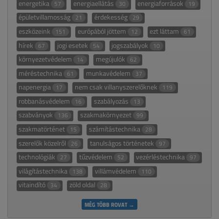
energetika
energiaellátás
energiaforrások
57
30
19
épületvillamosság
érdekesség
21
29
eszközeink
európából jöttem
ezt láttam
151
12
61
hírek
jogi esetek
jogszabályok
67
54
10
környezetvédelem
megújulók
14
62
méréstechnika
munkavédelem
61
37
napenergia
nem csak villanyszerelőknek
17
119
robbanásvédelem
szabályozás
16
13
szabványok
szakmakörnyezet
136
99
szakmatörténet
számítástechnika
15
28
szerelők közelről
tanulságos történetek
26
97
technológiák
tűzvédelem
vezérléstechnika
27
52
97
világítástechnika
villámvédelem
138
110
vitaindító
zöld oldal
34
28
MÉG TÖBB ROVAT →