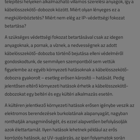
telepítési helyeken alkalmazható villamos szerelési anyagok, így a
kábelösszekötő-dobozok között. Miért olyan lényeges ez a
megkülönböztetés? Miért nem elég az IP-védettségi fokozat
betartása?
A szükséges védettségi fokozat betartásával csak az idegen
anyagoknak, a pornak, a víznek, a nedvességnek az adott
kábelösszekötő-dobozba történő bejutása elleni védelméről
gondoskodtunk, de semmilyen szempontból sem vettük
figyelembe az egyéb környezeti hatásoknak a kábelösszekötő-
dobozra gyakorolt – esetleg erősen károsító – hatását. Pedig
jelentősen eltérő környezeti hatások érhetik a kábelösszekötő-
dobozokat egy beltéri és egy kültéri alkalmazás esetén.
A kültéren jelentkező környezeti hatások erősen igénybe veszik az
elektromos berendezések burkolatának alapanyagát, nagyban
ronthatják anyagminőségét, és ezzel alapvetően befolyásolják
azok élettartamát. Ilyen hatások lehetnek például az erős
korróziós hatások, az UV-sugárzás, az ipari folyamatok során