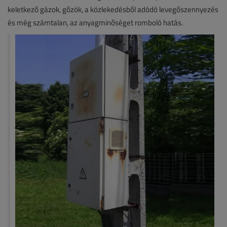
keletkező gázok, gőzök, a közlekedésből adódó levegőszennyezés
és még számtalan, az anyagminőséget romboló hatás.