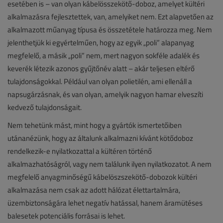
esetében is – van olyan kábelösszekötő-doboz, amelyet kültéri
alkalmazásra fejlesztettek, van, amelyiket nem. Ezt alapvetően az
alkalmazott műanyag típusa és összetétele határozza meg. Nem
jelenthetjük ki egyértelműen, hogy az egyik „poli” alapanyag
megfelelő, a másik „poli” nem, mert nagyon sokféle adalék és
keverék létezik azonos gyűjtőnév alatt – akár teljesen eltérő
tulajdonságokkal. Például van olyan polietilén, ami ellenáll a
napsugárzásnak, és van olyan, amelyik nagyon hamar elveszíti
kedvező tulajdonságait.
Nem tehetünk mást, mint hogy a gyártók ismertetőiben
utánanézünk, hogy az általunk alkalmazni kívánt kötődoboz
rendelkezik-e nyilatkozattal a kültéren történő
alkalmazhatóságról, vagy nem találunk ilyen nyilatkozatot. A nem
megfelelő anyagminőségű kábelöszszekötő-dobozok kültéri
alkalmazása nem csak az adott hálózat élettartalmára,
üzembiztonságára lehet negatív hatással, hanem áramütéses
balesetek potenciális forrásai is lehet.