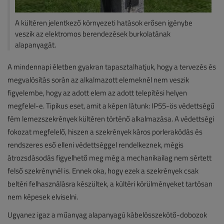
A kültéren jelentkező környezeti hatások erősen igénybe
veszik az elektromos berendezések burkolatának
alapanyagát.
A mindennapi életben gyakran tapasztalhatjuk, hogy a tervezés és
megvalósítás során az alkalmazott elemeknél nem veszik
figyelembe, hogy az adott elem az adott telepítési helyen
megfelel-e. Tipikus eset, amit a képen látunk: IP55-ös védettségű
fém lemezszekrények kültéren történő alkalmazása. A védettségi
fokozat megfelelő, hiszen a szekrények káros porlerakódás és
rendszeres eső elleni védettséggel rendelkeznek, mégis
átrozsdásodás figyelhető meg még a mechanikailag nem sértett
felső szekrénynél is. Ennek oka, hogy ezek a szekrények csak
beltéri felhasználásra készültek, a kültéri körülményeket tartósan
nem képesek elviselni.
Ugyanez igaz a műanyag alapanyagú kábelösszekötő-dobozok