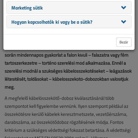
Marketing sütik
Hogyan kapcsolhatók ki vagy be a sütik?
Bezár
Az épületek villamosenergia-elosztó hálózatának kivitelezése
során mindennapos gyakorlat a falon kívüli – falazatra vagy fém
tartószerkezetre – történő szerelési mód alkalmazása. Ennél a
szerelési módnál a szükséges kábelösszekötéseket – leágazások
létesítését, toldásokat – kábelösszekötő-dobozokban valósítjuk
meg.
A megfelelő kábelösszekötő-doboz kiválasztásánál több
szempontot kell figyelembe vennünk. Ilyen szempont például az
összekötésre kerülő kábelek keresztmetszete, vezetőérszáma,
darabszáma, az összekötődoboz rögzítésének módja. Fontos
kritérium a szükséges védettségi fokozat betartása. A védettségi