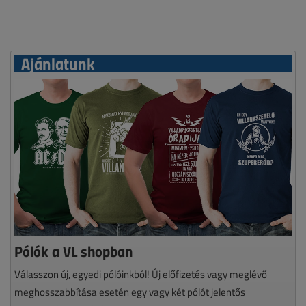
Ajánlatunk
Pólók a VL shopban
Válasszon új, egyedi pólóinkból! Új előfizetés vagy meglévő
meghosszabbítása esetén egy vagy két pólót jelentős