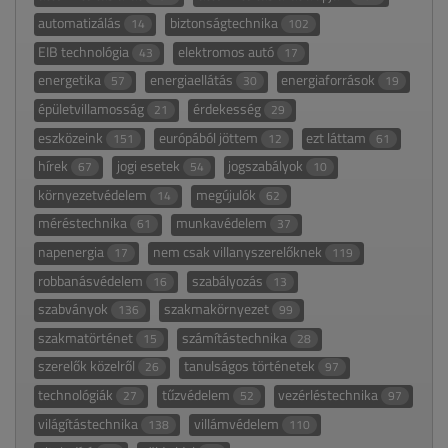
automatizálás
biztonságtechnika
14
102
EIB technológia
elektromos autó
43
17
energetika
energiaellátás
energiaforrások
57
30
19
épületvillamosság
érdekesség
21
29
eszközeink
európából jöttem
ezt láttam
151
12
61
hírek
jogi esetek
jogszabályok
67
54
10
környezetvédelem
megújulók
14
62
méréstechnika
munkavédelem
61
37
napenergia
nem csak villanyszerelőknek
17
119
robbanásvédelem
szabályozás
16
13
szabványok
szakmakörnyezet
136
99
szakmatörténet
számítástechnika
15
28
szerelők közelről
tanulságos történetek
26
97
technológiák
tűzvédelem
vezérléstechnika
27
52
97
világítástechnika
villámvédelem
138
110