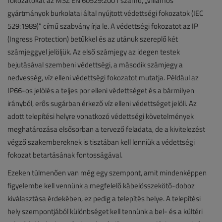
fokozatokat az MSZ EN 60529:2001 számú, „Villamos
gyártmányok burkolatai által nyújtott védettségi fokozatok (IEC
529:1989)” című szabvány írja le. A védettségi fokozatot az IP
(Ingress Protection) betűkkel és az utánuk szereplő két
számjeggyel jelöljük. Az első számjegy az idegen testek
bejutásával szembeni védettségi, a második számjegy a
nedvesség, víz elleni védettségi fokozatot mutatja. Például az
IP66-os jelölés a teljes por elleni védettséget és a bármilyen
irányból, erős sugárban érkező víz elleni védettséget jelöli. Az
adott telepítési helyre vonatkozó védettségi követelmények
meghatározása elsősorban a tervező feladata, de a kivitelezést
végző szakembereknek is tisztában kell lenniük a védettségi
fokozat betartásának fontosságával.
Ezeken túlmenően van még egy szempont, amit mindenképpen
figyelembe kell vennünk a megfelelő kábelösszekötő-doboz
kiválasztása érdekében, ez pedig a telepítés helye. A telepítési
hely szempontjából különbséget kell tennünk a bel- és a kültéri