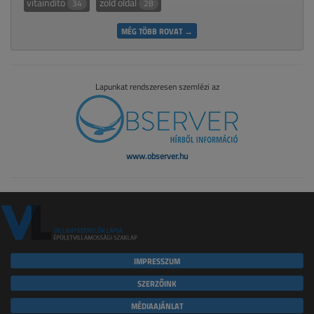
vitaindító
zöld oldal
34
28
MÉG TÖBB ROVAT →
Lapunkat rendszeresen szemlézi az
www.observer.hu
IMPRESSZUM
SZERZŐINK
MÉDIAAJÁNLAT