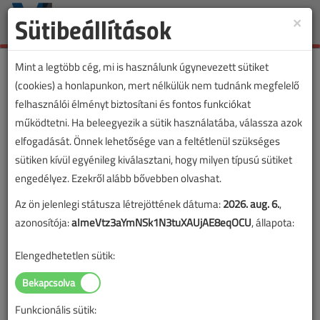
Sütibeállítások
×
Toggle
naviga
Mint a legtöbb cég, mi is használunk úgynevezett sütiket
(cookies) a honlapunkon, mert nélkülük nem tudnánk megfelelő
felhasználói élményt biztosítani és fontos funkciókat
működtetni. Ha beleegyezik a sütik használatába, válassza azok
elfogadását. Önnek lehetősége van a feltétlenül szükséges
sütiken kívül egyénileg kiválasztani, hogy milyen típusú sütiket
engedélyez. Ezekről alább bővebben olvashat.
Az ön jelenlegi státusza létrejöttének dátuma:
2026. aug. 6.
,
azonosítója:
aImeVtz3aYmNSk1N3tuXAUjAE8eqOCU
, állapota:
Elengedhetetlen sütik:
Funkcionális sütik:
Lapszám: