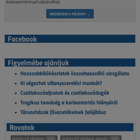
kedvezménnyel vásárolhat.
MEGNÉZEM A PÓLÓKAT →
Facebook
Figyelmébe ajánljuk
Hosszabbítókészletek összehasonlító vizsgálata
Ki végezhet villanyszerelési munkát?
Csatlakozóaljzatok és csatlakozódugók
Tragikus tanulság a karbantartás hiányáról
Társasházak fővezetékeinek felújítása
Rovatok
áttekintő táblázat
áttekintő táblázat alapján
232
107