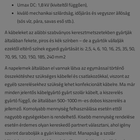
Umax DC: 1,8 kV (kiviteltől függően),
kiváló mechanikai szilárdság, időjárás és vegyszer állóság
(sós víz, pára, savas eső stb.).
A kábeleket az alábbi szabványos keresztmetszetekben gyártják
általában fekete, piros és kék színben – de a gyártók vállalják
ezektől eltérő színek egyedi gyártását is: 2,5, 4, 6, 10, 16, 25, 35, 50,
70, 95, 120, 150, 185, 240 mm2
A napelemek általában el vannak látva az egymással történő
összekötéshez szükséges kábellel és csatlakozókkal, viszont az
egyéb szerelésekhez szükség lehet konfekcionált kábelre. Ma már
minden jelentős kábelgyártó gyárt szolár kábelt, a kiszerelés
gyártó függő, de általában 500-1000 m-es dobos kiszerelés a
jellemző. Komolyabb mennyiség felhasználása esetén ettől
nagyobb egységekben is rendelhető. Kisebb mennyiség rendelése
esetén érdemes olyan kereskedő partnert választani, ahol igény
szerint darabolják a gyári kiszerelést. Manapság a szolár