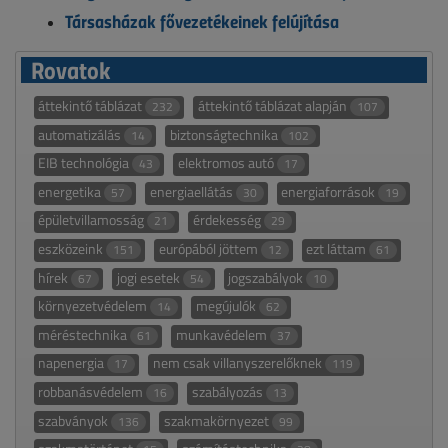
Társasházak fővezetékeinek felújítása
Rovatok
áttekintő táblázat
áttekintő táblázat alapján
232
107
automatizálás
biztonságtechnika
14
102
EIB technológia
elektromos autó
43
17
energetika
energiaellátás
energiaforrások
57
30
19
épületvillamosság
érdekesség
21
29
eszközeink
európából jöttem
ezt láttam
151
12
61
hírek
jogi esetek
jogszabályok
67
54
10
környezetvédelem
megújulók
14
62
méréstechnika
munkavédelem
61
37
napenergia
nem csak villanyszerelőknek
17
119
robbanásvédelem
szabályozás
16
13
szabványok
szakmakörnyezet
136
99