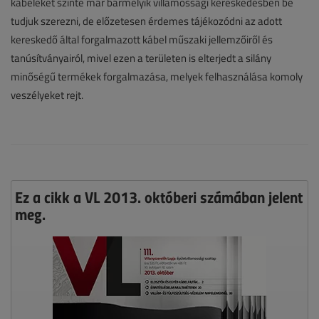
kábeleket szinte már bármelyik villamossági kereskedésben be
tudjuk szerezni, de előzetesen érdemes tájékozódni az adott
kereskedő által forgalmazott kábel műszaki jellemzőiről és
tanúsítványairól, mivel ezen a területen is elterjedt a silány
minőségű termékek forgalmazása, melyek felhasználása komoly
veszélyeket rejt.
Ez a cikk a VL 2013. októberi számában jelent
meg.