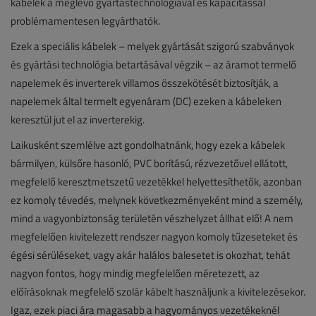
kábelek a meglévő gyártástechnológiával és kapacitással
problémamentesen legyárthatók.
Ezek a speciális kábelek – melyek gyártását szigorú szabványok
és gyártási technológia betartásával végzik – az áramot termelő
napelemek és inverterek villamos összekötését biztosítják, a
napelemek által termelt egyenáram (DC) ezeken a kábeleken
keresztül jut el az inverterekig.
Laikusként szemlélve azt gondolhatnánk, hogy ezek a kábelek
bármilyen, külsőre hasonló, PVC borítású, rézvezetővel ellátott,
megfelelő keresztmetszetű vezetékkel helyettesíthetők, azonban
ez komoly tévedés, melynek következményeként mind a személy,
mind a vagyonbiztonság területén vészhelyzet állhat elő! A nem
megfelelően kivitelezett rendszer nagyon komoly tűzeseteket és
égési sérüléseket, vagy akár halálos balesetet is okozhat, tehát
nagyon fontos, hogy mindig megfelelően méretezett, az
előírásoknak megfelelő szolár kábelt használjunk a kivitelezésekor.
Igaz, ezek piaci ára magasabb a hagyományos vezetékeknél