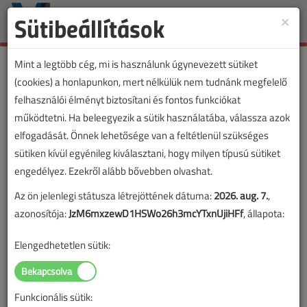
Sütibeállítások
×
Toggle
naviga
Mint a legtöbb cég, mi is használunk úgynevezett sütiket
(cookies) a honlapunkon, mert nélkülük nem tudnánk megfelelő
felhasználói élményt biztosítani és fontos funkciókat
működtetni. Ha beleegyezik a sütik használatába, válassza azok
elfogadását. Önnek lehetősége van a feltétlenül szükséges
sütiken kívül egyénileg kiválasztani, hogy milyen típusú sütiket
engedélyez. Ezekről alább bővebben olvashat.
Az ön jelenlegi státusza létrejöttének dátuma:
2026. aug. 7.
,
azonosítója:
JzM6mxzewD1HSWo26h3mcYTxnUjiHFf
, állapota:
Elengedhetetlen sütik:
Funkcionális sütik:
Lapszám: