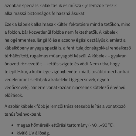
azonban speciális kialakításuk és műszaki jellemzőik teszik
alkalmassá biztonságos felhasználásukat.
Ezek a kábelek alkalmasak kültéri fektetésre mind a tetőkön, mind
a földön, bár közvetlenül földbe nem fektethetők. A kábelek
halogénmentes, lángálló és alacsony égési osztályúak, emiatt a
kábelköpeny anyaga speciális, a fenti tulajdonságokkal rendelkező
térhálósított, rugalmas műanyagból készül. A kábelek – gyakran
ónozott rézvezetőit – kettős szigetelés védi. Nem ritka, hogy
telepítéskor, a különleges igénybevétel miatt, további mechanikai
védelemmel is ellátják a kábeleket (gégecsövek, egyéb
védőcsövek), bár erre vonatkozóan nincsenek kötelező érvényű
előírások.
A szolár kábelek főbb jellemzői (részletesebb leírás a vonatkozó
tanúsítványokban):
magas hőmérséklettűrési tartomány (-40…+90 °C),
kiváló UV állóság,