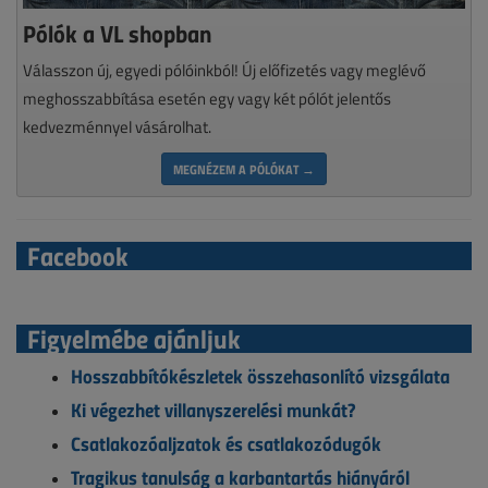
Pólók a VL shopban
Válasszon új, egyedi pólóinkból! Új előfizetés vagy meglévő
meghosszabbítása esetén egy vagy két pólót jelentős
kedvezménnyel vásárolhat.
MEGNÉZEM A PÓLÓKAT →
Facebook
Figyelmébe ajánljuk
Hosszabbítókészletek összehasonlító vizsgálata
Ki végezhet villanyszerelési munkát?
Csatlakozóaljzatok és csatlakozódugók
Tragikus tanulság a karbantartás hiányáról