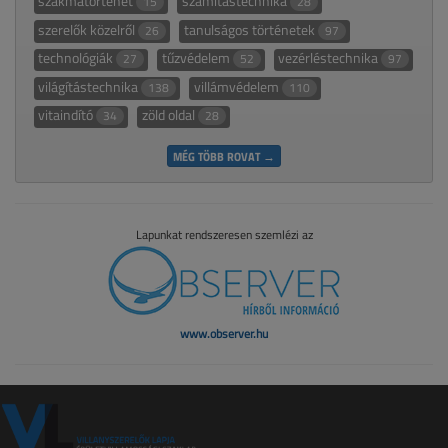
szakmatörténet
számítástechnika
15
28
szerelők közelről
tanulságos történetek
26
97
technológiák
tűzvédelem
vezérléstechnika
27
52
97
világítástechnika
villámvédelem
138
110
vitaindító
zöld oldal
34
28
MÉG TÖBB ROVAT →
Lapunkat rendszeresen szemlézi az
www.observer.hu