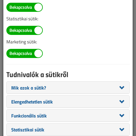
TARTALOM
Statisztikai sütik:
Világítástechnika
WEB-es LED-ek II.
Marketing sütik:
2012/10. lapszám
|
Nádas József
|
8910 |
Tudnivalók a sütikről
Figylem! Ez a cikk 14 éve frissült utoljára. A benne szereplő
információk mára aktualitásukat veszíthették, valamint a tartalom
Mik azok a sütik?
helyenként hiányos lehet (képek, táblázatok stb.).
Elengedhetetlen sütik
Funkcionális sütik
Statisztikai sütik