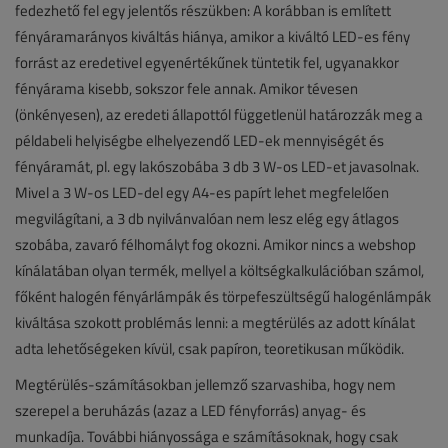
fedezhető fel egy jelentős részükben: A korábban is említett
fényáramarányos kiváltás hiánya, amikor a kiváltó LED-es fény
forrást az eredetivel egyenértékűnek tüntetik fel, ugyanakkor
fényárama kisebb, sokszor fele annak. Amikor tévesen
(önkényesen), az eredeti állapottól függetlenül határozzák meg a
példabeli helyiségbe elhelyezendő LED-ek mennyiségét és
fényáramát, pl. egy lakószobába 3 db 3 W-os LED-et javasolnak.
Mivel a 3 W-os LED-del egy A4-es papírt lehet megfelelően
megvilágítani, a 3 db nyilvánvalóan nem lesz elég egy átlagos
szobába, zavaró félhomályt fog okozni. Amikor nincs a webshop
kínálatában olyan termék, mellyel a költségkalkulációban számol,
főként halogén fényárlámpák és törpefeszültségű halogénlámpák
kiváltása szokott problémás lenni: a megtérülés az adott kínálat
adta lehetőségeken kívül, csak papíron, teoretikusan működik.
Megtérülés-számításokban jellemző szarvashiba, hogy nem
szerepel a beruházás (azaz a LED fényforrás) anyag- és
munkadíja. További hiányossága e számításoknak, hogy csak