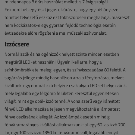
mindennapos 8 órás használat mellett is 7 évig szolgál.
Felmerülhet, egyrészt jogos elvárás-e, hogy egy néhány ezer
forintos félvezető eszköz ezt többszörösen meghaladja, másrészt
nem kockázatos-e egy gyorsan fejlődő technológia esetén
évtizedekre előre rögzíteni a mai műszaki színvonalat.
Izzócsere
Normál izzók és halogénizzók helyett szinte minden esetben
megtérül LED-et használni. Ügyelni kell arra, hogy a
színhőmérséklete meleg legyen, és színvisszaadása 80 feletti. A
sugárzás jellege mindig hasonlítson arra a fényforrásra, melyet
kiváltunk: egy normál izzó helyére csak olyan LED-et helyezzünk,
mely legalább egy félgömb felületen keresztül egyenletesen
világít, mint egy opál- izzó tenné. A vonalszerű vagy irányított
fényű LED alkalmazása teljesen megváltoztatná a lámpatest
fényeloszlásának jellegét. Az izzólámpák esetén mindig
fényáramarányos kiváltást alkalmazzunk: pl. egy 60-as izzó 700
lm, egy 100-as izzó 1350 lm fényáramú volt, legalább ennyit