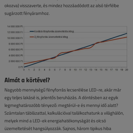
okozva) visszaverte, és mindez hozzáadódott az alsó térfélbe
sugárzott fényáramhoz.
Almát a körtével?
Nagyobb mennyiségű fényforrás lecserélése LED-re, akár már
egy teljes lakásé is, jelentős beruházás. A döntésben az egyik
legmeghatározóbb tényező: megtérül-e és mennyi idő alatt?
Számtalan táblázattal, kalkulációval találkozhatunk a világhálón,
melyek mind a LED-ek energiahatékonyságát és olcsó
üzemeltetését hangsúlyozzák. Sajnos, három tipikus hiba