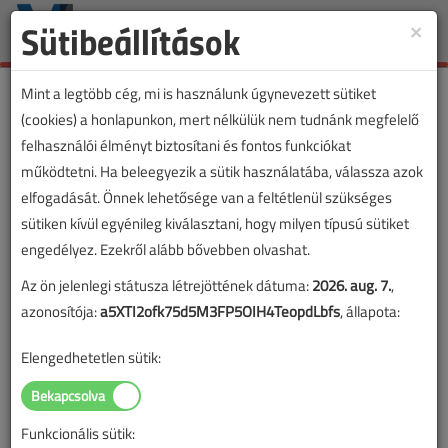
Sütibeállítások
×
Toggle
naviga
Mint a legtöbb cég, mi is használunk úgynevezett sütiket
(cookies) a honlapunkon, mert nélkülük nem tudnánk megfelelő
felhasználói élményt biztosítani és fontos funkciókat
működtetni. Ha beleegyezik a sütik használatába, válassza azok
elfogadását. Önnek lehetősége van a feltétlenül szükséges
sütiken kívül egyénileg kiválasztani, hogy milyen típusú sütiket
engedélyez. Ezekről alább bővebben olvashat.
Az ön jelenlegi státusza létrejöttének dátuma:
2026. aug. 7.
,
azonosítója:
a5XTI2ofk75d5M3FP5OIH4TeopdLbfs
, állapota:
Elengedhetetlen sütik:
Funkcionális sütik:
Lapszám: