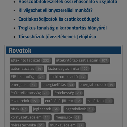
Hosszabbítókészletek összehasonlító vizsgálata
Ki végezhet villanyszerelési munkát?
Csatlakozóaljzatok és csatlakozódugók
Tragikus tanulság a karbantartás hiányáról
Társasházak fővezetékeinek felújítása
Rovatok
áttekintő táblázat
áttekintő táblázat alapján
232
107
automatizálás
biztonságtechnika
14
102
EIB technológia
elektromos autó
43
17
energetika
energiaellátás
energiaforrások
57
30
19
épületvillamosság
érdekesség
21
29
eszközeink
európából jöttem
ezt láttam
151
12
61
hírek
jogi esetek
jogszabályok
67
54
10
környezetvédelem
megújulók
14
62
méréstechnika
munkavédelem
61
37