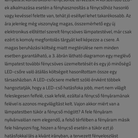
ek alkalmazása esetén a fényhasznosítás a fénycsőhöz hasonló
vagy kevéssel felette van, tehát jó eséllyel lehet takarékosabb. Az
ára jelenleg még viszonylag magas, összemérhető egy új
elektronikus előtéttel szerelt fénycsöves lámpatestével, már csak
ezért is komoly megfontolás tárgyát kell képezze a csere. A
magas beruházási költség miatt megtérülése nem minden
esetben garantálható, a 3. ábrán látható diagramon egy meglévő
lámpatest további fénycsöves üzemeltetését és egy jó minőségű
LED-csőre való átállás költségeit hasonlítottam össze egy
társasházban. A LED-csőcsere mellett szóló érvként többek
hangoztatják, hogy a LED-cső hatásfoka jobb, mert nem világít
feleslegesen felfelé, csak lefelé, ezáltal a fénycső fényáramának
felével is azonos megvilágítást kelt. Vajon akkor miért van a
lámpatestben tükör a fénycső mögött? A fele fényáram
nyilvánvalóan nem elegendő, a felső térfélben a fényáram másik
fele hiányozni fog, hiszen a fénycső esetén a tükör ezt jó
hatásfokkal (és a kívánt irányban, a tervezett fényeloszlást