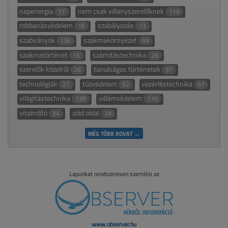
napenergia
nem csak villanyszerelőknek
17
119
robbanásvédelem
szabályozás
16
13
szabványok
szakmakörnyezet
136
99
szakmatörténet
számítástechnika
15
28
szerelők közelről
tanulságos történetek
26
97
technológiák
tűzvédelem
vezérléstechnika
27
52
97
világítástechnika
villámvédelem
138
110
vitaindító
zöld oldal
34
28
MÉG TÖBB ROVAT →
Lapunkat rendszeresen szemlézi az
www.observer.hu