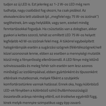
tudjon az új LED is. Ezt jelenleg az 1-2 W-os LED még nem
tudhatja, nagy csalódást fog okozni, ha csak pislákol. Az
ekvivalenciára tett utalások (pl. „megfelel egy 75 W-os izzónak”)
segíthetnek, ám vagy helytállók, vagy sem, ezeket mindig
fenntartásokkal fogadjuk. Ha csúsztatás van a dologban, akkor
gyakori a kettes szorzó, tehát az említett LED 75 W-os helyett
legfeljebb 40 W-os izzónak felel meg. A tükörrel egybeépített
halogénlámpák esetén a sugárzási szögnek (félértékszögnek) kell
közel azonosnak lennie, ebben az esetben a mennyiségi mutatók
közül még a fényerősség ellenőrizendő. A LED fénye még kitűnő
színvisszaadás és meleg fehér szín esetén sem lesz azonos
minőségű az izzólámpáéval, ebben gyártónként és típusonként
eltérések mutatkoznak, melyek főként a szubjektív
komfortérzetünkre vannak hatással. Ennek oka, hogy különböző
LED-ek fényében a különböző színű (hullámhosszúságú)
összetevők aránya némileg eltérő, ezt érzékelve egyéntől függ,
kinek melyik mennyire szimpatikus vagy épp zavaró.