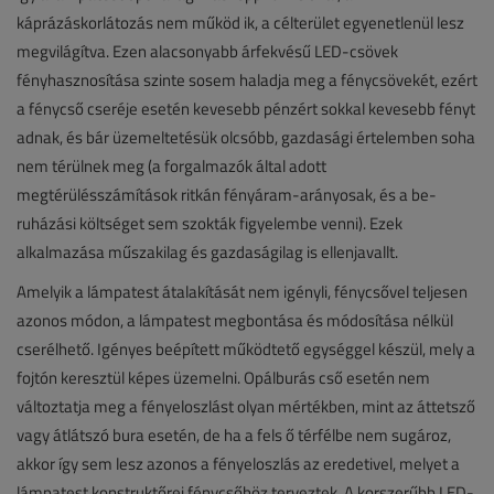
káprázáskorlátozás nem működ ik, a célterület egyenetlenül lesz
megvilágítva. Ezen alacsonyabb árfekvésű LED-csövek
fényhasznosítása szinte sosem haladja meg a fénycsövekét, ezért
a fénycső cseréje esetén kevesebb pénzért sokkal kevesebb fényt
adnak, és bár üzemeltetésük olcsóbb, gazdasági értelemben soha
nem térülnek meg (a forgalmazók által adott
megtérülésszámítások ritkán fényáram-arányosak, és a be-
ruházási költséget sem szokták figyelembe venni). Ezek
alkalmazása műszakilag és gazdaságilag is ellenjavallt.
Amelyik a lámpatest átalakítását nem igényli, fénycsővel teljesen
azonos módon, a lámpatest megbontása és módosítása nélkül
cserélhető. Igényes beépített működtető egységgel készül, mely a
fojtón keresztül képes üzemelni. Opálburás cső esetén nem
változtatja meg a fényeloszlást olyan mértékben, mint az áttetsző
vagy átlátszó bura esetén, de ha a fels ő térfélbe nem sugároz,
akkor így sem lesz azonos a fényeloszlás az eredetivel, melyet a
lámpatest konstruktőrei fénycsőhöz terveztek. A korszerűbb LED-