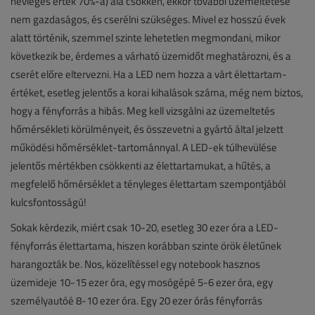
névleges érték 70%-a) alá csökken, ekkor további üzemeltetése
nem gazdaságos, és cserélni szükséges. Mivel ez hosszú évek
alatt történik, szemmel szinte lehetetlen megmondani, mikor
következik be, érdemes a várható üzemidőt meghatározni, és a
cserét előre eltervezni. Ha a LED nem hozza a várt élettartam-
értéket, esetleg jelentős a korai kihalások száma, még nem biztos,
hogy a fényforrás a hibás. Meg kell vizsgálni az üzemeltetés
hőmérsékleti körülményeit, és összevetni a gyártó által jelzett
működési hőmérséklet-tartománnyal. A LED-ek túlhevülése
jelentős mértékben csökkenti az élettartamukat, a hűtés, a
megfelelő hőmérséklet a tényleges élettartam szempontjából
kulcsfontosságú!
Sokak kérdezik, miért csak 10-20, esetleg 30 ezer óra a LED-
fényforrás élettartama, hiszen korábban szinte örök életűnek
harangozták be. Nos, közelítéssel egy notebook hasznos
üzemideje 10-15 ezer óra, egy mosógépé 5-6 ezer óra, egy
személyautóé 8-10 ezer óra. Egy 20 ezer órás fényforrás