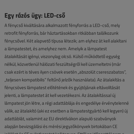
Egy rázós ügy: LED-cső
A fénycső kiváltására alkalmazott fényforrás a LED-cső, mely
retrofit fényforrás, bár háztartásokban ritkábban találkozunk
fénycsővel. Két alapvető típusa létezik; am elyhez át kell alakítani
a lámpatestet, és amelyhez nem. Amelyik a lámpatest
átalakítását igényi, viszonylag olcsó. Külső működtető egység
nélkül, közvetlenül hálózati feszültségről kell üzemeltetni (már
csak ezért is téves ilyen csövek esetén „abszolút csereszabatos”,
„teljesen kompatibilis” feltűnő jelzők használata). Az átalakítás a
fénycsöves lámpatest előtétének és gyújtójának eltávolítását
jelenti, a lámpatestet át kell vezetékezni. Az átalakítással új
lámpatest jön létre, a régi adattáblája és engedélye érvénytelenné
válik, az átalakító (aki ez esetben a lámpatestgyártó kell legyen) új
adattáblát, valamint az EU direktívákon alapuló szabványok
alapján bevizsgálási és mérési jegyzőkönyvek birtokában CE