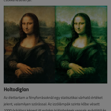
Holtodiglan
Az élettartam a fényforrásoknál egy statisztikai várható értéket
jelent, valamilyen szórással. Az izzólámpák szinte kőbe vésett
1000 órájához képest itt extrém különbségek vannak: gyártótól és