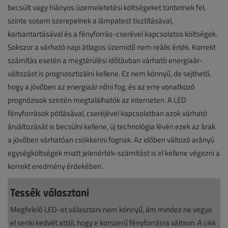
becsült vagy hiányos üzemeletetési költségeket tüntetnek fel,
szinte sosem szerepelnek a lámpatest tisztításával,
karbantartásával és a fényforrás-cserével kapcsolatos költségek.
Sokszor a várható napi átlagos üzemidő nem reális érték. Korrekt
számítás esetén a megtérülési időtávban várható energiaár-
változást is prognosztizálni kellene. Ez nem könnyű, de sejthető,
hogy a jövőben az energiaár nőni fog, és az erre vonatkozó
prognózisok szintén megtalálhatók az interneten. A LED
fényforrások pótlásával, cseréjével kapcsolatban azok várható
árváltozását is becsülni kellene, új technológia lévén ezek az árak
a jövőben várhatóan csökkenni fognak. Az időben változó arányú
egységköltségek miatt jelenérték-számítást is el kellene végezni a
korrekt eredmény érdekében.
Tessék választani
Megfelelő LED-et választani nem könnyű, ám mindez ne vegye
el senki kedvét attól, hogy e korszerű fényforrásra váltson. A cikk