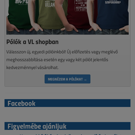
Pólók a VL shopban
Válasszon új, egyedi pólóinkból! Új előfizetés vagy meglévő
meghosszabbítása esetén egy vagy két pólót jelentős
kedvezménnyel vásárolhat.
MEGNÉZEM A PÓLÓKAT →
Facebook
Figyelmébe ajánljuk