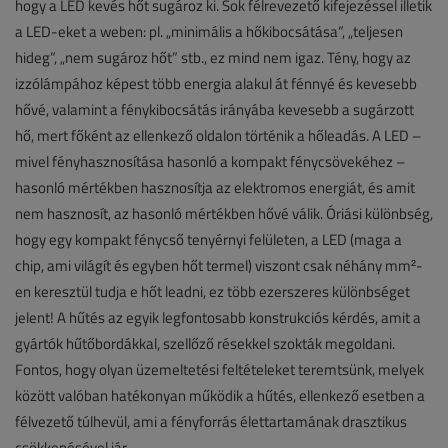
hogy a LED kevés hőt sugároz ki. Sok félrevezető kifejezéssel illetik
a LED-eket a weben: pl. „minimális a hőkibocsátása”, „teljesen
hideg”, „nem sugároz hőt” stb., ez mind nem igaz. Tény, hogy az
izzólámpához képest több energia alakul át fénnyé és kevesebb
hővé, valamint a fénykibocsátás irányába kevesebb a sugárzott
hő, mert főként az ellenkező oldalon történik a hőleadás. A LED –
mivel fényhasznosítása hasonló a kompakt fénycsövekéhez –
hasonló mértékben hasznosítja az elektromos energiát, és amit
nem hasznosít, az hasonló mértékben hővé válik. Óriási különbség,
hogy egy kompakt fénycső tenyérnyi felületen, a LED (maga a
chip, ami világít és egyben hőt termel) viszont csak néhány mm²-
en keresztül tudja e hőt leadni, ez több ezerszeres különbséget
jelent! A hűtés az egyik legfontosabb konstrukciós kérdés, amit a
gyártók hűtőbordákkal, szellőző résekkel szokták megoldani.
Fontos, hogy olyan üzemeltetési feltételeket teremtsünk, melyek
között valóban hatékonyan működik a hűtés, ellenkező esetben a
félvezető túlhevül, ami a fényforrás élettartamának drasztikus
csökkenésével jár.