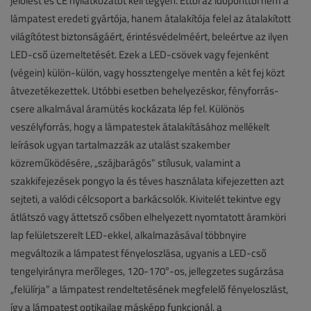
jelölést és CE nyilatkozatot kell tegyen. Ettől az időponttól nem a
lámpatest eredeti gyártója, hanem átalakítója felel az átalakított
világítótest biztonságáért, érintésvédelméért, beleértve az ilyen
LED-cső üzemeltetését. Ezek a LED-csövek vagy fejenként
(végein) külön-külön, vagy hossztengelye mentén a két fej közt
átvezetékezettek. Utóbbi esetben behelyezéskor, fényforrás-
csere alkalmával áramütés kockázata lép fel. Különös
veszélyforrás, hogy a lámpatestek átalakításához mellékelt
leírások ugyan tartalmazzák az utalást szakember
közreműködésére, „szájbarágós” stílusuk, valamint a
szakkifejezések pongyo la és téves használata kifejezetten azt
sejteti, a valódi célcsoport a barkácsolók. Kivitelét tekintve egy
átlátszó vagy áttetsző csőben elhelyezett nyomtatott áramköri
lap felületszerelt LED-ekkel, alkalmazásával többnyire
megváltozik a lámpatest fényeloszlása, ugyanis a LED-cső
tengelyirányra merőleges, 120-170°-os, jellegzetes sugárzása
„felülírja” a lámpatest rendeltetésének megfelelő fényeloszlást,
így a lámpatest optikailag másképp funkcionál, a