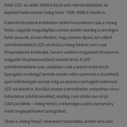
fehér LED-ek 4000-5000 K körüli szín-hőmérsékletűek, de
kapható határozottan hideg fehér 7500-9500 K között is.
A komfortérzetünk érdekében beltéri használatra csak a meleg
fehér, nagyobb megvilágítási szintek esetén esetleg a semleges
fehér javasolt, annak ellenére, hogy azonos típusú, ám eltérő
színhőmérsékletű LED-ek közül a hideg fehéret nem csak
fényesebbnek érzékeljük, hanem valóban magasabb fényáramú
(nagyobb fényhasznosítású) szokott lenni. A LED
színhőmérséklete szór, valójában csak a jelzett érték körüli.
Gyengébb minőségű termék esetén néha szemmel is észlelhető
apró különbségek vannak még az azonos csomagból származó
LED-ek között is. Kerüljük azokat a termékeket, melyekhez nincs
feltüntetve színhőmérséklet, esetleg csak utalás van rá (pl.
CW/Cool White – hideg fehér), a lehetséges széles tartomány
miatt meglepetéseket tartogathat.
Téves a „hideg fényű” elnevezés használata, amikor arra utal,