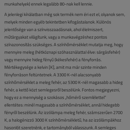
munkahelyek) ennek legalább 80-nak kell lennie.
A jelenlegi kínálatban még sok termék nem éri ezt el, olyanok sem,
melyek minden egyéb tekintetben kifogástalanok. Különös
jelentősége van a színvisszaadásnak, ahol élelmiszert,
műtárgyakat világítunk, vagy a munkavégzéshez pontos
színazonosítás szükséges. A színhőmérséklet mutatja meg, hogy
mennyire meleg (hétköznapi szóhasználattal élve: sárgásfehér)
vagy mennyire hideg fényű (kékesfehér) a fényforrás.
Mértékegysége a kelvin [K], amit ma már szinte minden
fényforráson feltüntetnek. A 3300 K-nél alacsonyabb
színhőmérséklet a meleg fehér, az 5300 K-nél magasabb a hideg
fehér, a kettő közt semlegesről beszélünk. Fontos megjegyezni,
hogy ez a mennyiség a szokásos „hőmérő szemlélettel”
ellentétes: minél magasabb a színhőmérséklet, annál hidegebb
fényről beszélünk. Az izzólámpa meleg fehér, számszerűen 2700
K, a halogénizzó 3000 K színhőmérsékletű, ha az izzólámpákhoz
hasonlót szeretnénk, e tartományból válasszunk. A semleges