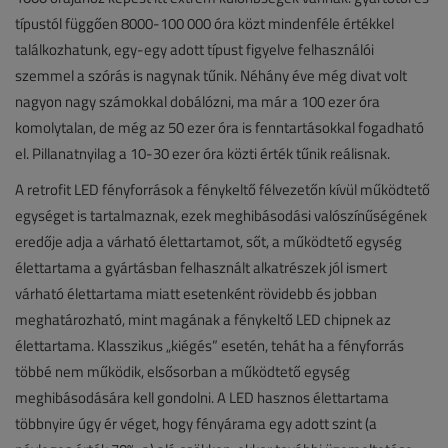
típustól függően 8000-100 000 óra közt mindenféle értékkel
találkozhatunk, egy-egy adott típust figyelve felhasználói
szemmel a szórás is nagynak tűnik. Néhány éve még divat volt
nagyon nagy számokkal dobálózni, ma már a 100 ezer óra
komolytalan, de még az 50 ezer óra is fenntartásokkal fogadható
el. Pillanatnyilag a 10-30 ezer óra közti érték tűnik reálisnak.
A retrofit LED fényforrások a fénykeltő félvezetőn kívül működtető
egységet is tartalmaznak, ezek meghibásodási valószínűségének
eredője adja a várható élettartamot, sőt, a működtető egység
élettartama a gyártásban felhasznált alkatrészek jól ismert
várható élettartama miatt esetenként rövidebb és jobban
meghatározható, mint magának a fénykeltő LED chipnek az
élettartama. Klasszikus „kiégés” esetén, tehát ha a fényforrás
többé nem működik, elsősorban a működtető egység
meghibásodására kell gondolni. A LED hasznos élettartama
többnyire úgy ér véget, hogy fényárama egy adott szint (a