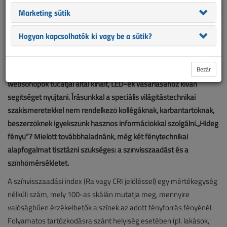
Marketing sütik
Hogyan kapcsolhatók ki vagy be a sütik?
Szeptemberi lapszámunkban olvashatták az első részét annak a
Bezár
cikknek, amely napjaink slágercikkének, az interneten
websohopok tucatjai által kínált, LED-ek vásárlásához kíván
segítséget nyújtani. Írásunkkal a speciális világítástechnikai
szakismeretekkel nem rendelkező kollégáknak, karbantartóknak,
beszerzőknek igyekszünk hasznos információkkal szolgálni.„Hideg
fényű”? Mielőtt továbbhaladnánk, még két fénytechnikai
alapfogalmat tisztázni szükséges: a színvisszaadást és a
színhőmérsékletet.
A színvisszaadási index (Ra vagy CRI jelöléssel) egy mértékegység
nélküli szám, mely 100-as skálán mutatja meg, mennyire
valósághűen érzékelhetők a színek az adott fényforrás fényénél.
Folyamatos tartózkodásra szánt helyiség esetében (pl. lakások,