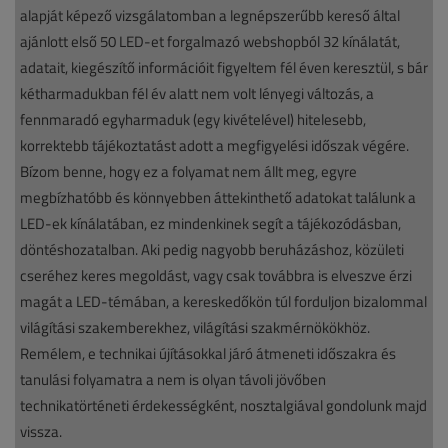
alapját képező vizsgálatomban a legnépszerűbb kereső által
ajánlott első 50 LED-et forgalmazó webshopból 32 kínálatát,
adatait, kiegészítő információit figyeltem fél éven keresztül, s bár
kétharmadukban fél év alatt nem volt lényegi változás, a
fennmaradó egyharmaduk (egy kivételével) hitelesebb,
korrektebb tájékoztatást adott a megfigyelési időszak végére.
Bízom benne, hogy ez a folyamat nem állt meg, egyre
megbízhatóbb és könnyebben áttekinthető adatokat találunk a
LED-ek kínálatában, ez mindenkinek segít a tájékozódásban,
döntéshozatalban. Aki pedig nagyobb beruházáshoz, közületi
cseréhez keres megoldást, vagy csak továbbra is elveszve érzi
magát a LED-témában, a kereskedőkön túl forduljon bizalommal
világítási szakemberekhez, világítási szakmérnökökhöz.
Remélem, e technikai újításokkal járó átmeneti időszakra és
tanulási folyamatra a nem is olyan távoli jövőben
technikatörténeti érdekességként, nosztalgiával gondolunk majd
vissza.