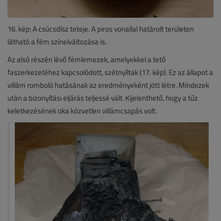
16. kép: A csúcsdísz teteje. A piros vonallal határolt területen
látható a fém színelváltozása is.
Az alsó részén lévő fémlemezek, amelyekkel a tető
faszerkezetéhez kapcsolódott, szétnyíltak (17. kép). Ez az állapot a
villám romboló hatásának az eredményeként jött létre. Mindezek
után a bizonyítási eljárás teljessé vált. Kijelenthető, hogy a tűz
keletkezésének oka közvetlen villámcsapás volt.