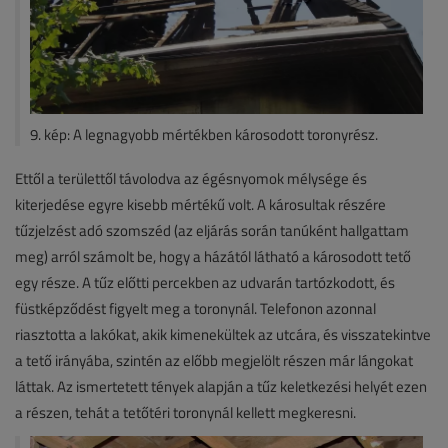
9. kép: A legnagyobb mértékben károsodott toronyrész.
Ettől a területtől távolodva az égésnyomok mélysége és
kiterjedése egyre kisebb mértékű volt. A károsultak részére
tűzjelzést adó szomszéd (az eljárás során tanúként hallgattam
meg) arról számolt be, hogy a házától látható a károsodott tető
egy része. A tűz előtti percekben az udvarán tartózkodott, és
füstképződést figyelt meg a toronynál. Telefonon azonnal
riasztotta a lakókat, akik kimenekültek az utcára, és visszatekintve
a tető irányába, szintén az előbb megjelölt részen már lángokat
láttak. Az ismertetett tények alapján a tűz keletkezési helyét ezen
a részen, tehát a tetőtéri toronynál kellett megkeresni.