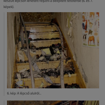
készült lépcsőn lehetett feljutni a beépített tetőtérbe (6. és 7.
képek).
6. kép: A lépcső alulról...