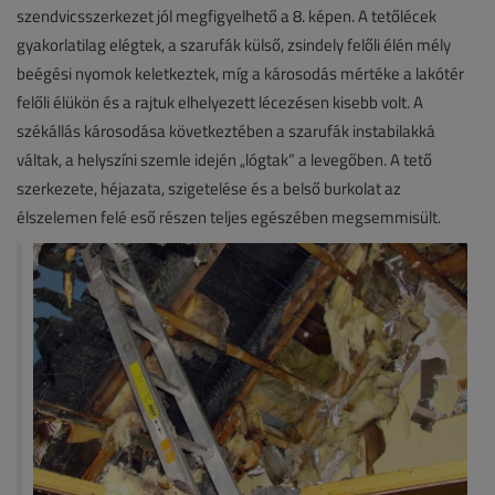
szendvicsszerkezet jól megfigyelhető a 8. képen. A tetőlécek
gyakorlatilag elégtek, a szarufák külső, zsindely felőli élén mély
beégési nyomok keletkeztek, míg a károsodás mértéke a lakótér
felőli élükön és a rajtuk elhelyezett lécezésen kisebb volt. A
székállás károsodása következtében a szarufák instabilakká
váltak, a helyszíni szemle idején „lógtak” a levegőben. A tető
szerkezete, héjazata, szigetelése és a belső burkolat az
élszelemen felé eső részen teljes egészében megsemmisült.