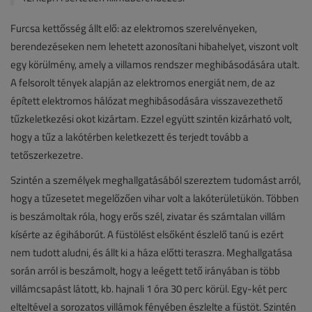
Furcsa kettősség állt elő: az elektromos szerelvényeken,
berendezéseken nem lehetett azonosítani hibahelyet, viszont volt
egy körülmény, amely a villamos rendszer meghibásodására utalt.
A felsorolt tények alapján az elektromos energiát nem, de az
épített elektromos hálózat meghibásodására visszavezethető
tűzkeletkezési okot kizártam. Ezzel együtt szintén kizárható volt,
hogy a tűz a lakótérben keletkezett és terjedt tovább a
tetőszerkezetre.
Szintén a személyek meghallgatásából szereztem tudomást arról,
hogy a tűzesetet megelőzően vihar volt a lakóterületükön. Többen
is beszámoltak róla, hogy erős szél, zivatar és számtalan villám
kísérte az égiháborút. A füstölést elsőként észlelő tanú is ezért
nem tudott aludni, és állt ki a háza előtti teraszra. Meghallgatása
során arról is beszámolt, hogy a leégett tető irányában is több
villámcsapást látott, kb. hajnali 1 óra 30 perc körül. Egy-két perc
elteltével a sorozatos villámok fényében észlelte a füstöt. Szintén