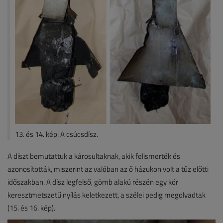
13. és 14. kép: A csúcsdísz.
A díszt bemutattuk a károsultaknak, akik felismerték és
azonosították, miszerint az valóban az ő házukon volt a tűz előtti
időszakban. A dísz legfelső, gömb alakú részén egy kör
keresztmetszetű nyílás keletkezett, a szélei pedig megolvadtak
(15. és 16. kép).