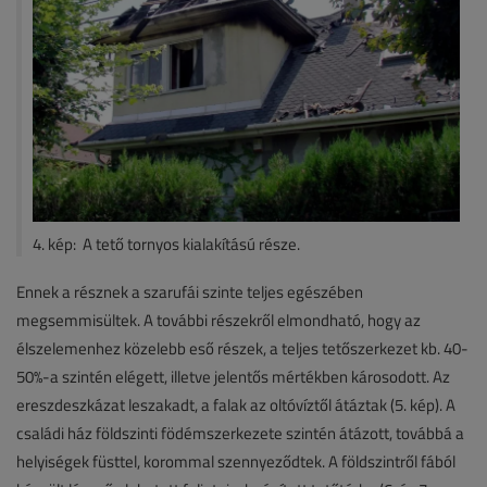
4. kép: A tető tornyos kialakítású része.
Ennek a résznek a szarufái szinte teljes egészében
megsemmisültek. A további részekről elmondható, hogy az
élszelemenhez közelebb eső részek, a teljes tetőszerkezet kb. 40-
50%-a szintén elégett, illetve jelentős mértékben károsodott. Az
ereszdeszkázat leszakadt, a falak az oltóvíztől átáztak (5. kép). A
családi ház földszinti födémszerkezete szintén átázott, továbbá a
helyiségek füsttel, korommal szennyeződtek. A földszintről fából