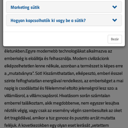
Marketing sütik
Hogyan kapcsolhatók ki vagy be a sütik?
Bezár
Az elektromos energia számtalan formában van jelen az
életünkben.Egyre modernebb technológiákat alkalmazva az
emberiség is előállítja és felhasználja. Modern civilizációnk
elképzelhetetlen lenne nélküle, azonban a természet is képes erre
a „mutatványra”. Sőt! Kiszámíthatatlan, elképesztő, emberi ésszel
szinte felfoghatatlan energiával rendelkező, az emberiséget a mai
napig is csodálattal és félelemmel eltöltő jelenségről lesz szó: a
villámlásról, a villámcsapásról. Hivatásom során számtalan
emberrel találkoztam, akik megdöbbenve, nem egyszer lesújtva
nézték végig, vagy csak az esemény végén szembesültek az őket
ért tragédiával, amikor a tűz gonosz és pusztító arcát mutatta
feléjük. A következőkben egy olyan eset leírását „vetettem