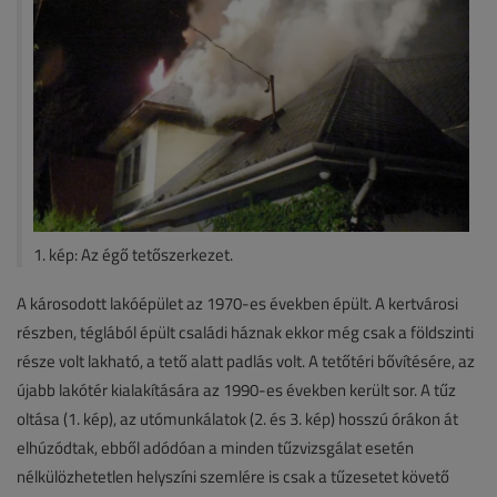
1. kép: Az égő tetőszerkezet.
A károsodott lakóépület az 1970-es években épült. A kertvárosi
részben, téglából épült családi háznak ekkor még csak a földszinti
része volt lakható, a tető alatt padlás volt. A tetőtéri bővítésére, az
újabb lakótér kialakítására az 1990-es években került sor. A tűz
oltása (1. kép), az utómunkálatok (2. és 3. kép) hosszú órákon át
elhúzódtak, ebből adódóan a minden tűzvizsgálat esetén
nélkülözhetetlen helyszíni szemlére is csak a tűzesetet követő