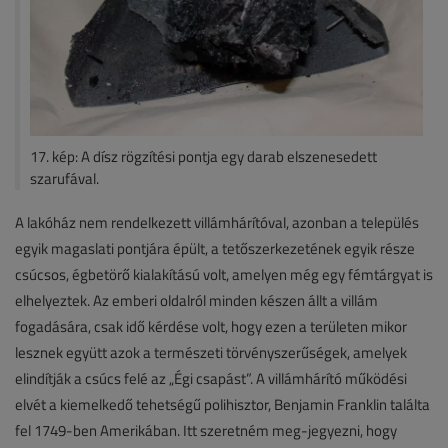
17. kép: A dísz rögzítési pontja egy darab elszenesedett
szarufával.
A lakóház nem rendelkezett villámhárítóval, azonban a település
egyik magaslati pontjára épült, a tetőszerkezetének egyik része
csúcsos, égbetörő kialakítású volt, amelyen még egy fémtárgyat is
elhelyeztek. Az emberi oldalról minden készen állt a villám
fogadására, csak idő kérdése volt, hogy ezen a területen mikor
lesznek együtt azok a természeti törvényszerűségek, amelyek
elindítják a csúcs felé az „Égi csapást”. A villámhárító működési
elvét a kiemelkedő tehetségű polihisztor, Benjamin Franklin találta
fel 1749-ben Amerikában. Itt szeretném meg-jegyezni, hogy