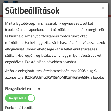
Sütibeállítások
×
Toggle
naviga
Mint a legtöbb cég, mi is használunk úgynevezett sütiket
(cookies) a honlapunkon, mert nélkülük nem tudnánk megfelelő
felhasználói élményt biztosítani és fontos funkciókat
működtetni. Ha beleegyezik a sütik használatába, válassza azok
elfogadását. Önnek lehetősége van a feltétlenül szükséges
sütiken kívül egyénileg kiválasztani, hogy milyen típusú sütiket
engedélyez. Ezekről alább bővebben olvashat.
Az ön jelenlegi státusza létrejöttének dátuma:
2026. aug. 9.
,
azonosítója:
92dkW3UmGdXV15e4bMKzjYHunavG5fv
, állapota:
Elengedhetetlen sütik:
Funkcionális sütik:
Lapszám: