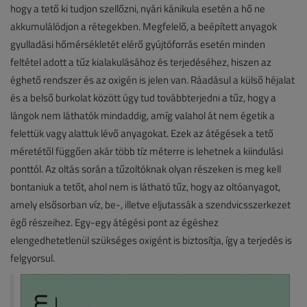
hogy a tető ki tudjon szellőzni, nyári kánikula esetén a hő ne
akkumulálódjon a rétegekben. Megfelelő, a beépített anyagok
gyulladási hőmérsékletét elérő gyújtóforrás esetén minden
feltétel adott a tűz kialakulásához és terjedéséhez, hiszen az
éghető rendszer és az oxigén is jelen van. Ráadásul a külső héjalat
és a belső burkolat között úgy tud továbbterjedni a tűz, hogy a
lángok nem láthatók mindaddig, amíg valahol át nem égetik a
felettük vagy alattuk lévő anyagokat. Ezek az átégések a tető
méretétől függően akár több tíz méterre is lehetnek a kiindulási
ponttól. Az oltás során a tűzoltóknak olyan részeken is meg kell
bontaniuk a tetőt, ahol nem is látható tűz, hogy az oltóanyagot,
amely elsősorban víz, be-, illetve eljutassák a szendvicsszerkezet
égő részeihez. Egy-egy átégési pont az égéshez
elengedhetetlenül szükséges oxigént is biztosítja, így a terjedés is
felgyorsul.