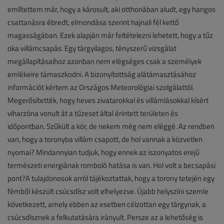
említettem már, hogy a károsult, aki otthonában aludt, egy hangos
csattanásra ébredt, elmondása szerint hajnali fél kettő
magasságában. Ezek alapján már feltételezni lehetett, hogy a tűz
oka villámcsapás. Egy tárgyilagos, tényszerű vizsgálat
megállapításaihoz azonban nem elégséges csak a személyek
emlékeire támaszkodni. A bizonyítottság alátámasztásához
információt kértem az Országos Meteorológiai szolgálattól.
Megerősítették, hogy heves zivatarokkal és villámlásokkal kísért
viharzóna vonult át a tűzeset által érintett területen és
időpontban. Szűkült a kör, de nekem még nem eléggé. Az rendben
van, hogy a toronyba villám csapott, de hol vannak a közvetlen
nyomai? Mindannyian tudjuk, hogy ennek az iszonyatos erejű
természeti energiának romboló hatása is van. Hol volt a becsapási
pont?A tulajdonosok arról tájékoztattak, hogy a torony tetején egy
fémből készült csúcsdísz volt elhelyezve. Újabb helyszíni szemle
következett, amely ebben az esetben célzottan egy tárgynak, a
csúcsdísznek a felkutatására irányult. Persze az a lehetőség is