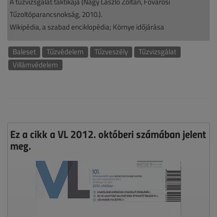
A tűzvizsgálat taktikája (Nagy László Zoltán, Fővárosi
Tűzoltóparancsnokság, 2010.).
Wikipédia, a szabad enciklopédia; Környe időjárása
Baleset
Tűzvédelem
Tűzveszély
Tűzvizsgálat
Villámvédelem
Ez a cikk a VL 2012. októberi számában jelent
meg.