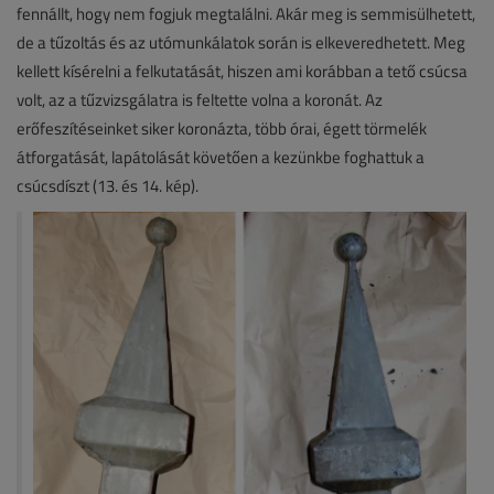
fennállt, hogy nem fogjuk megtalálni. Akár meg is semmisülhetett,
de a tűzoltás és az utómunkálatok során is elkeveredhetett. Meg
kellett kísérelni a felkutatását, hiszen ami korábban a tető csúcsa
volt, az a tűzvizsgálatra is feltette volna a koronát. Az
erőfeszítéseinket siker koronázta, több órai, égett törmelék
átforgatását, lapátolását követően a kezünkbe foghattuk a
csúcsdíszt (13. és 14. kép).