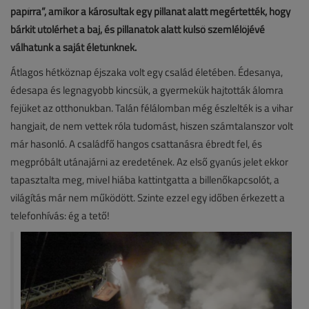
papírra”, amikor a károsultak egy pillanat alatt megértették, hogy
bárkit utolérhet a baj, és pillanatok alatt külső szemlélőjévé
válhatunk a saját életünknek.
Átlagos hétköznap éjszaka volt egy család életében. Édesanya,
édesapa és legnagyobb kincsük, a gyermekük hajtották álomra
fejüket az otthonukban. Talán félálomban még észlelték is a vihar
hangjait, de nem vettek róla tudomást, hiszen számtalanszor volt
már hasonló. A családfő hangos csattanásra ébredt fel, és
megpróbált utánajárni az eredetének. Az első gyanús jelet ekkor
tapasztalta meg, mivel hiába kattintgatta a billenőkapcsolót, a
világítás már nem működött. Szinte ezzel egy időben érkezett a
telefonhívás: ég a tető!