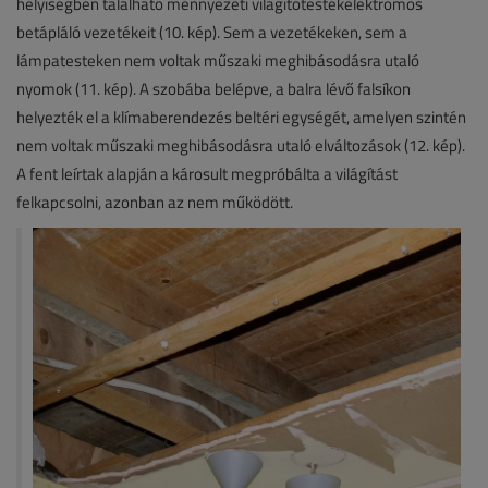
helyiségben található mennyezeti világítótestekelektromos
betápláló vezetékeit (10. kép). Sem a vezetékeken, sem a
lámpatesteken nem voltak műszaki meghibásodásra utaló
nyomok (11. kép). A szobába belépve, a balra lévő falsíkon
helyezték el a klímaberendezés beltéri egységét, amelyen szintén
nem voltak műszaki meghibásodásra utaló elváltozások (12. kép).
A fent leírtak alapján a károsult megpróbálta a világítást
felkapcsolni, azonban az nem működött.