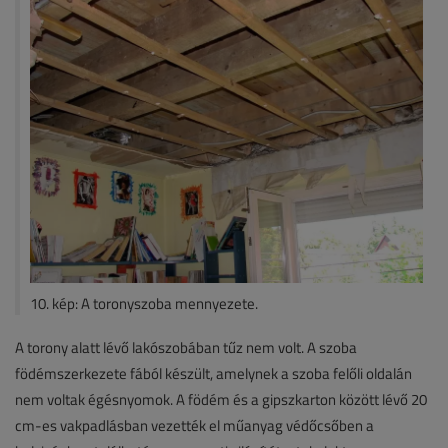
10. kép: A toronyszoba mennyezete.
A torony alatt lévő lakószobában tűz nem volt. A szoba
födémszerkezete fából készült, amelynek a szoba felőli oldalán
nem voltak égésnyomok. A födém és a gipszkarton között lévő 20
cm-es vakpadlásban vezették el műanyag védőcsőben a