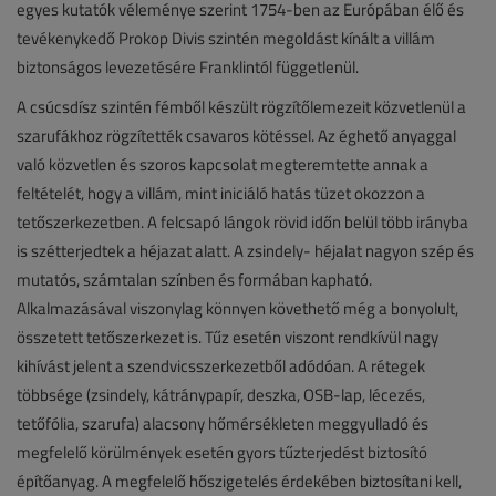
egyes kutatók véleménye szerint 1754-ben az Európában élő és
tevékenykedő Prokop Divis szintén megoldást kínált a villám
biztonságos levezetésére Franklintól függetlenül.
A csúcsdísz szintén fémből készült rögzítőlemezeit közvetlenül a
szarufákhoz rögzítették csavaros kötéssel. Az éghető anyaggal
való közvetlen és szoros kapcsolat megteremtette annak a
feltételét, hogy a villám, mint iniciáló hatás tüzet okozzon a
tetőszerkezetben. A felcsapó lángok rövid időn belül több irányba
is szétterjedtek a héjazat alatt. A zsindely- héjalat nagyon szép és
mutatós, számtalan színben és formában kapható.
Alkalmazásával viszonylag könnyen követhető még a bonyolult,
összetett tetőszerkezet is. Tűz esetén viszont rendkívül nagy
kihívást jelent a szendvicsszerkezetből adódóan. A rétegek
többsége (zsindely, kátránypapír, deszka, OSB-lap, lécezés,
tetőfólia, szarufa) alacsony hőmérsékleten meggyulladó és
megfelelő körülmények esetén gyors tűzterjedést biztosító
építőanyag. A megfelelő hőszigetelés érdekében biztosítani kell,