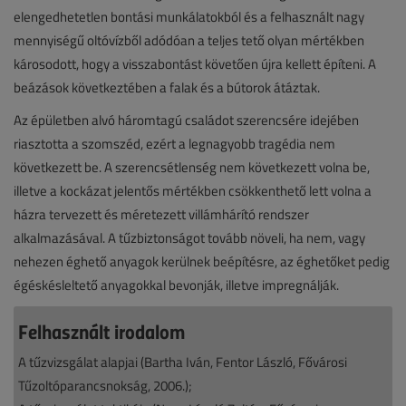
elengedhetetlen bontási munkálatokból és a felhasznált nagy
mennyiségű oltóvízből adódóan a teljes tető olyan mértékben
károsodott, hogy a visszabontást követően újra kellett építeni. A
beázások következtében a falak és a bútorok átáztak.
Az épületben alvó háromtagú családot szerencsére idejében
riasztotta a szomszéd, ezért a legnagyobb tragédia nem
következett be. A szerencsétlenség nem következett volna be,
illetve a kockázat jelentős mértékben csökkenthető lett volna a
házra tervezett és méretezett villámhárító rendszer
alkalmazásával. A tűzbiztonságot tovább növeli, ha nem, vagy
nehezen éghető anyagok kerülnek beépítésre, az éghetőket pedig
égéskésleltető anyagokkal bevonják, illetve impregnálják.
Felhasznált irodalom
A tűzvizsgálat alapjai (Bartha Iván, Fentor László, Fővárosi
Tűzoltóparancsnokság, 2006.);