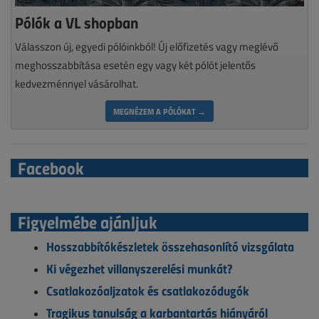
Pólók a VL shopban
Válasszon új, egyedi pólóinkból! Új előfizetés vagy meglévő
meghosszabbítása esetén egy vagy két pólót jelentős
kedvezménnyel vásárolhat.
MEGNÉZEM A PÓLÓKAT →
Facebook
Figyelmébe ajánljuk
Hosszabbítókészletek összehasonlító vizsgálata
Ki végezhet villanyszerelési munkát?
Csatlakozóaljzatok és csatlakozódugók
Tragikus tanulság a karbantartás hiányáról