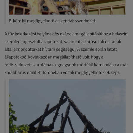
8. kép: Jól megfigyelhető a szendvicsszerkezet.
A tűz keletkezési helyének és okának megállapításához a helyszíni
szemlén tapasztalt állapotokat, valamint a károsultak és tanúk
által elmondottakat hívtam segítségül. A szemle során látott
állapotokból következően megállapítható volt, hogy a
tetőszerkezet szarufáinak legnagyobb mértékű károsodása a már
korábban is említett toronyban voltak megfigyelhetők (9. kép).