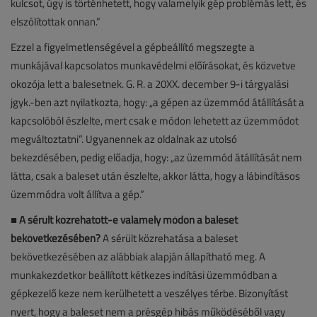
kulcsot, úgy is történhetett, hogy valamelyik gép problémás lett, és
elszólítottak onnan.”
Ezzel a figyelmetlenségével a gépbeállító megszegte a
munkájával kapcsolatos munkavédelmi előírásokat, és közvetve
okozója lett a balesetnek. G. R. a 20XX. december 9-i tárgyalási
jgyk.-ben azt nyilatkozta, hogy: „a gépen az üzemmód átállítását a
kapcsolóból észlelte, mert csak e módon lehetett az üzemmódot
megváltoztatni”. Ugyanennek az oldalnak az utolsó
bekezdésében, pedig előadja, hogy: „az üzemmód átállítását nem
látta, csak a baleset után észlelte, akkor látta, hogy a lábindításos
üzemmódra volt állítva a gép.”
■
A sérült közrehatott-e valamely módon a baleset
bekövetkezésében?
A sérült közrehatása a baleset
bekövetkezésében az alábbiak alapján állapítható meg. A
munkakezdetkor beállított kétkezes indítási üzemmódban a
gépkezelő keze nem kerülhetett a veszélyes térbe. Bizonyítást
nyert, hogy a baleset nem a présgép hibás működéséből vagy