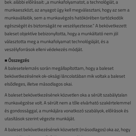
bek. alábbi előírásait: „a munkafolyamatot, a technológiát, a
munkaeszközt, az anyagot úgy kell megválasztani, hogy az sem a
munkavállalók, sem a munkavégzés hatókörében tartózkodók
egészségét és biztonságát ne veszélyeztesse.” A bekövetkezett
baleset objektíve bebizonyította, hogy a munkáltató nem jól
választotta meg a munkafolyamat technológiáját, és a
veszélyforrások elleni védekezés módját.
■ Összegzés
A balesetelemzés során megállapítottam, hogy a baleset
bekövetkezésének ok-oksági láncolatában mik voltak a baleset
elsődleges, illetve másodlagos okai.
A baleset bekövetkezésének közvetlen oka a sérült szabálytalan
munkavégzése volt. A sérült nem a tőle elvárható szakértelemmel
és gondossággal, a munkájára vonatkozó szabályok, előírások és
utasítások szerint végezte munkáját.
A baleset bekövetkezésének közvetett (másodlagos) oka az, hogy