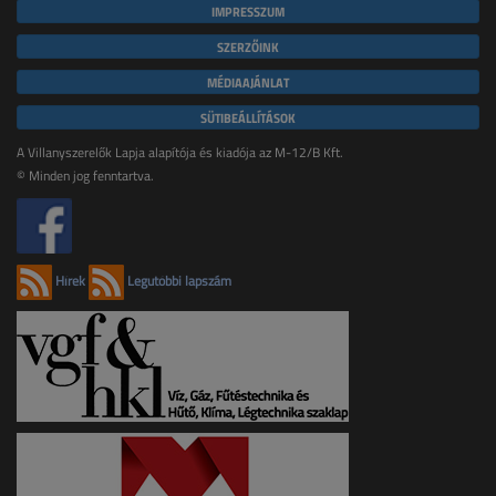
IMPRESSZUM
SZERZŐINK
MÉDIAAJÁNLAT
SÜTIBEÁLLÍTÁSOK
A Villanyszerelők Lapja alapítója és kiadója az M-12/B Kft.
© Minden jog fenntartva.
Hírek
Legutóbbi lapszám