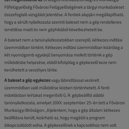
Főfelügyelőség Fővárosi Felügyelőségének a tárgyi munkabaleset
összefoglaló vizsgálati jelentése. A fentiek alapján megállapítható,
hogy a sérült nyilatkozata szerinti baleset nem a gép rendellenes
ismétlése miatt és nem géphibából következhetett be.
A baleset nem a tanúnyilatkozatokban szereplő, kétkezes indítási
üzemmódban történt. Kétkezes indítási üzemmódban kizárólag a
két nyomógomb egyidejű benyomása mellett történik a gép
működésbe helyezése, ebből kifolyólag a gépkezelő keze nem
kerülhetett a veszélyes térbe.
A baleset a gép egykezes
vagy lábindítással vezérelt
üzemmódban való működése közben történhetett. A fenti
indoklásban leírtakat megerősíti G. R. gépbeállító alábbi
tanúnyilatkozata, amelyet 20XX. szeptember 25-én tett a Fővárosi
Munkaügyi Bíróságon: „Kijelentem, hogy a gép általam kétkezes
beállításra került, kizárható az, hogy magától a program
átkapcsolódott volna. A gépkezelőnek a kapcsolóhoz nem volt