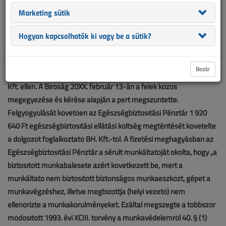
munkakörökben, a baleset idején mint betanított gépmunkás
Marketing sütik
dolgozott a kft-nél. 20XX. július 19-én munkavégzés közben
súlyos üzemi balesetet szenvedett. A balesetből kifolyólag 2 éven
Hogyan kapcsolhatók ki vagy be a sütik?
keresztül keresőképtelen volt. Ez időszak alatt több alkalommal
kórházi kezelésben részesült. H. F., mint felperes 20XX. november
Bezár
06-án kártérítési pert kezdeményezet korábbi munkáltatója, a BH.
Kft. ellen. A Bíróság 20XX. február 13-án a felek közös
megegyezése és kérése alapján a pert megszüntette.
Felgyógyulását követően az Egészségbiztosítási Pénztár 1 920
640 Ft egészségbiztosítási ellátási költség megtérítését követelte
a dolgozót foglalkoztató BH. Kft.-től. A fizetési meghagyásban az
Egészségbiztosítási Pénztár a sérült munkáltatóját okolta, hogy „a
biztosított munkabalesete azért következett be, mert a
munkáltató nem biztosított biztonságos munkaeszközt, gépet a
munkavégzéshez, illetve megbízottja (helyi vezető) nem
ellenőrizte a munkakörülményeket. Ezáltal megszegte a többször
módosított 1993. évi XCIII. törvény a munkavédelemről 40. § (1)