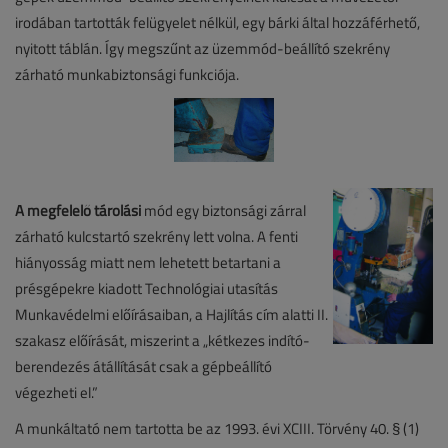
irodában tartották felügyelet nélkül, egy bárki által hozzáférhető,
nyitott táblán. Így megszűnt az üzemmód-beállító szekrény
zárható munkabiztonsági funkciója.
A megfelelő tárolási
mód egy biztonsági zárral
zárható kulcstartó szekrény lett volna. A fenti
hiányosság miatt nem lehetett betartani a
présgépekre kiadott Technológiai utasítás
Munkavédelmi előírásaiban, a Hajlítás cím alatti II.
szakasz előírását, miszerint a „kétkezes indító-
berendezés átállítását csak a gépbeállító
végezheti el.”
A munkáltató nem tartotta be az 1993. évi XCIII. Törvény 40. § (1)