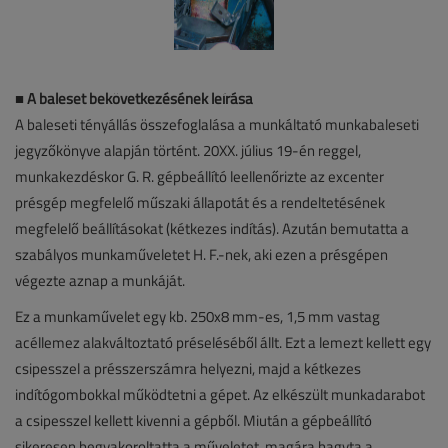
■
A baleset bekövetkezésének leírása
A baleseti tényállás összefoglalása a munkáltató munkabaleseti
jegyzőkönyve alapján történt. 20XX. július 19-én reggel,
munkakezdéskor G. R. gépbeállító leellenőrizte az excenter
présgép megfelelő műszaki állapotát és a rendeltetésének
megfelelő beállításokat (kétkezes indítás). Azután bemutatta a
szabályos munkaműveletet H. F.-nek, aki ezen a présgépen
végezte aznap a munkáját.
Ez a munkaművelet egy kb. 250x8 mm-es, 1,5 mm vastag
acéllemez alakváltoztató préseléséből állt. Ezt a lemezt kellett egy
csipesszel a présszerszámra helyezni, majd a kétkezes
indítógombokkal működtetni a gépet. Az elkészült munkadarabot
a csipesszel kellett kivenni a gépből. Miután a gépbeállító
sikeresen begyakoroltatta a műveletet, magára hagyta a