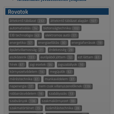
Rovatok
áttekintő táblázat
áttekintő táblázat alapján
232
107
automatizálás
biztonságtechnika
14
102
EIB technológia
elektromos autó
43
17
energetika
energiaellátás
energiaforrások
57
30
19
épületvillamosság
érdekesség
21
29
eszközeink
európából jöttem
ezt láttam
151
12
61
hírek
jogi esetek
jogszabályok
67
54
10
környezetvédelem
megújulók
14
62
méréstechnika
munkavédelem
61
37
napenergia
nem csak villanyszerelőknek
17
119
robbanásvédelem
szabályozás
16
13
szabványok
szakmakörnyezet
136
99
szakmatörténet
számítástechnika
15
28