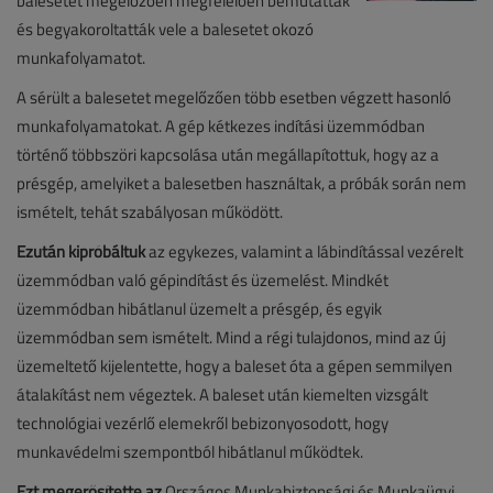
balesetet megelőzően megfelelően bemutatták
és begyakoroltatták vele a balesetet okozó
munkafolyamatot.
A sérült a balesetet megelőzően több esetben végzett hasonló
munkafolyamatokat. A gép kétkezes indítási üzemmódban
történő többszöri kapcsolása után megállapítottuk, hogy az a
présgép, amelyiket a balesetben használtak, a próbák során nem
ismételt, tehát szabályosan működött.
Ezután kipróbáltuk
az egykezes, valamint a lábindítással vezérelt
üzemmódban való gépindítást és üzemelést. Mindkét
üzemmódban hibátlanul üzemelt a présgép, és egyik
üzemmódban sem ismételt. Mind a régi tulajdonos, mind az új
üzemeltető kijelentette, hogy a baleset óta a gépen semmilyen
átalakítást nem végeztek. A baleset után kiemelten vizsgált
technológiai vezérlő elemekről bebizonyosodott, hogy
munkavédelmi szempontból hibátlanul működtek.
Ezt megerősítette az
Országos Munkabiztonsági és Munkaügyi