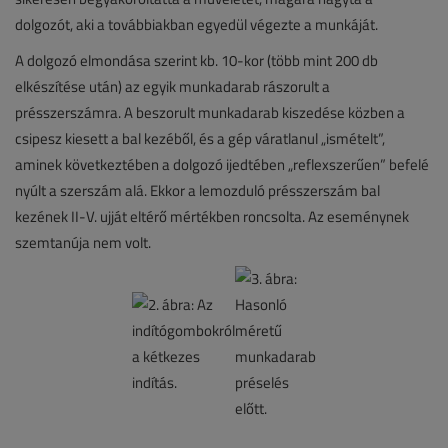
dolgozót, aki a továbbiakban egyedül végezte a munkáját.
A dolgozó elmondása szerint kb. 10-kor (több mint 200 db
elkészítése után) az egyik munkadarab rászorult a
présszerszámra. A beszorult munkadarab kiszedése közben a
csipesz kiesett a bal kezéből, és a gép váratlanul „ismételt”,
aminek következtében a dolgozó ijedtében „reflexszerűen” befelé
nyúlt a szerszám alá. Ekkor a lemozduló présszerszám bal
kezének II-V. ujját eltérő mértékben roncsolta. Az eseménynek
szemtanúja nem volt.