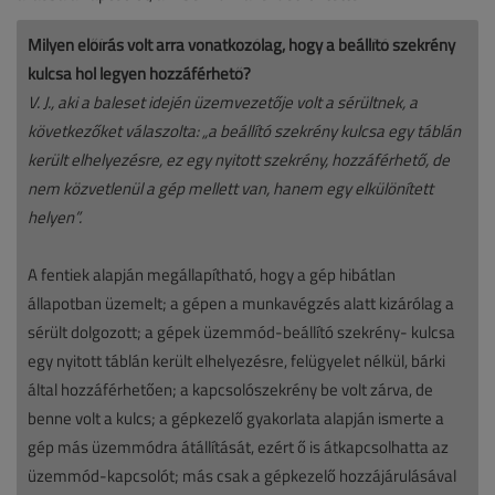
Milyen előírás volt arra vonatkozólag, hogy a beállító szekrény
kulcsa hol legyen hozzáférhető?
V. J., aki a baleset idején üzemvezetője volt a sérültnek, a
következőket válaszolta: „a beállító szekrény kulcsa egy táblán
került elhelyezésre, ez egy nyitott szekrény, hozzáférhető, de
nem közvetlenül a gép mellett van, hanem egy elkülönített
helyen”.
A fentiek alapján megállapítható, hogy a gép hibátlan
állapotban üzemelt; a gépen a munkavégzés alatt kizárólag a
sérült dolgozott; a gépek üzemmód-beállító szekrény- kulcsa
egy nyitott táblán került elhelyezésre, felügyelet nélkül, bárki
által hozzáférhetően; a kapcsolószekrény be volt zárva, de
benne volt a kulcs; a gépkezelő gyakorlata alapján ismerte a
gép más üzemmódra átállítását, ezért ő is átkapcsolhatta az
üzemmód-kapcsolót; más csak a gépkezelő hozzájárulásával