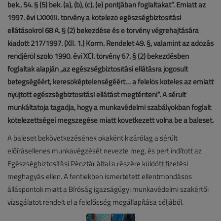
bek., 54. § (5) bek. (a), (b), (c), (e) pontjában foglaltakat”. Emiatt az
1997. évi LXXXIII. törvény a kötelező egészségbiztosítási
ellátásokról 68 A. § (2) bekezdése és e törvény végrehajtására
kiadott 217/1997. (XII. 1.) Korm. Rendelet 49. §, valamint az adózás
rendjéről szóló 1990. évi XCI. törvény 67. § (2) bekezdésben
foglaltak alapján „az egészségbiztosítási ellátásra jogosult
betegségéért, keresőképtelenségéért… a felelős köteles az emiatt
nyújtott egészségbiztosítási ellátást megtéríteni”. A sérült
munkáltatója tagadja, hogy a munkavédelmi szabályokban foglalt
kötelezettségei megszegése miatt következett volna be a baleset.
A baleset bekövetkezésének okaként kizárólag a sérült
előírásellenes munkavégzését nevezte meg, és pert indított az
Egészségbiztosítási Pénztár által a részére küldött fizetési
meghagyás ellen. A fentiekben ismertetett ellentmondásos
álláspontok miatt a Bíróság igazságügyi munkavédelmi szakértői
vizsgálatot rendelt el a felelősség megállapítása céljából.