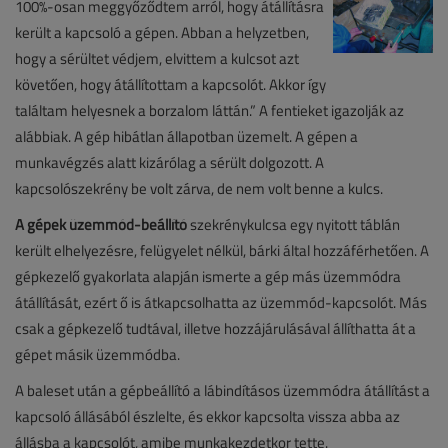
100%-osan meggyőződtem arról, hogy átállításra
került a kapcsoló a gépen. Abban a helyzetben,
hogy a sérültet védjem, elvittem a kulcsot azt
követően, hogy átállítottam a kapcsolót. Akkor így
találtam helyesnek a borzalom láttán.” A fentieket igazolják az
alábbiak. A gép hibátlan állapotban üzemelt. A gépen a
munkavégzés alatt kizárólag a sérült dolgozott. A
kapcsolószekrény be volt zárva, de nem volt benne a kulcs.
A gépek üzemmód-beállító
szekrénykulcsa egy nyitott táblán
került elhelyezésre, felügyelet nélkül, bárki által hozzáférhetően. A
gépkezelő gyakorlata alapján ismerte a gép más üzemmódra
átállítását, ezért ő is átkapcsolhatta az üzemmód-kapcsolót. Más
csak a gépkezelő tudtával, illetve hozzájárulásával állíthatta át a
gépet másik üzemmódba.
A baleset után a gépbeállító a lábindításos üzemmódra átállítást a
kapcsoló állásából észlelte, és ekkor kapcsolta vissza abba az
állásba a kapcsolót, amibe munkakezdetkor tette.