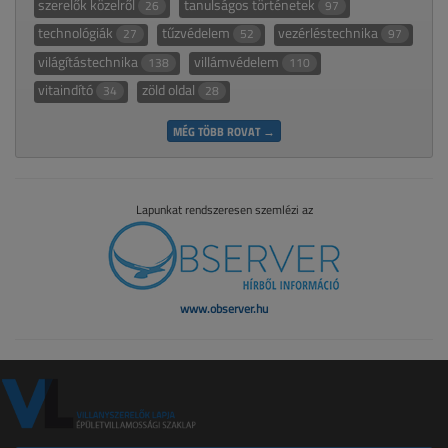
szerelők közelről
tanulságos történetek
26
97
technológiák
tűzvédelem
vezérléstechnika
27
52
97
világítástechnika
villámvédelem
138
110
vitaindító
zöld oldal
34
28
MÉG TÖBB ROVAT →
Lapunkat rendszeresen szemlézi az
www.observer.hu