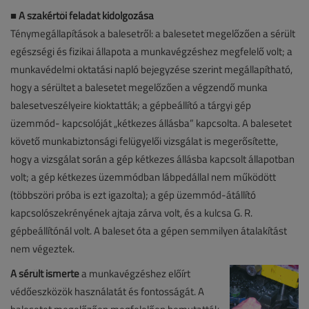
■
A szakértői feladat kidolgozása
Ténymegállapítások a balesetről: a balesetet megelőzően a sérült
egészségi és fizikai állapota a munkavégzéshez megfelelő volt; a
munkavédelmi oktatási napló bejegyzése szerint megállapítható,
hogy a sérültet a balesetet megelőzően a végzendő munka
balesetveszélyeire kioktatták; a gépbeállító a tárgyi gép
üzemmód- kapcsolóját „kétkezes állásba” kapcsolta. A balesetet
követő munkabiztonsági felügyelői vizsgálat is megerősítette,
hogy a vizsgálat során a gép kétkezes állásba kapcsolt állapotban
volt; a gép kétkezes üzemmódban lábpedállal nem működött
(többszöri próba is ezt igazolta); a gép üzemmód-átállító
kapcsolószekrényének ajtaja zárva volt, és a kulcsa G. R.
gépbeállítónál volt. A baleset óta a gépen semmilyen átalakítást
nem végeztek.
A sérült ismerte
a munkavégzéshez előírt
védőeszközök használatát és fontosságát. A