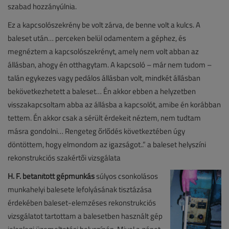
szabad hozzányúlnia.
Ez a kapcsolószekrény be volt zárva, de benne volt a kulcs. A
baleset után… perceken belül odamentem a géphez, és
megnéztem a kapcsolószekrényt, amely nem volt abban az
állásban, ahogy én otthagytam. A kapcsoló – már nem tudom –
talán egykezes vagy pedálos állásban volt, mindkét állásban
bekövetkezhetett a baleset… Én akkor ebben a helyzetben
visszakapcsoltam abba az állásba a kapcsolót, amibe én korábban
tettem. Én akkor csak a sérült érdekeit néztem, nem tudtam
másra gondolni… Rengeteg őrlődés következtében úgy
döntöttem, hogy elmondom az igazságot..” a baleset helyszíni
rekonstrukciós szakértői vizsgálata
H. F. betanított gépmunkás
súlyos csonkolásos
munkahelyi balesete lefolyásának tisztázása
érdekében baleset-elemzéses rekonstrukciós
vizsgálatot tartottam a balesetben használt gép