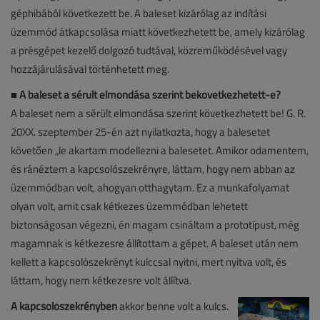
géphibából következett be. A baleset kizárólag az indítási
üzemmód átkapcsolása miatt következhetett be, amely kizárólag
a présgépet kezelő dolgozó tudtával, közreműködésével vagy
hozzájárulásával történhetett meg.
■ A baleset a sérült elmondása szerint bekövetkezhetett-e?
A baleset nem a sérült elmondása szerint következhetett be! G. R.
20XX. szeptember 25-én azt nyilatkozta, hogy a balesetet
követően „le akartam modellezni a balesetet. Amikor odamentem,
és ránéztem a kapcsolószekrényre, láttam, hogy nem abban az
üzemmódban volt, ahogyan otthagytam. Ez a munkafolyamat
olyan volt, amit csak kétkezes üzemmódban lehetett
biztonságosan végezni, én magam csináltam a prototípust, még
magamnak is kétkezesre állítottam a gépet. A baleset után nem
kellett a kapcsolószekrényt kulccsal nyitni, mert nyitva volt, és
láttam, hogy nem kétkezesre volt állítva.
A kapcsolószekrényben
akkor benne volt a kulcs.