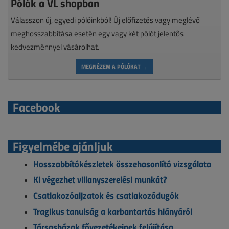
Pólók a VL shopban
Válasszon új, egyedi pólóinkból! Új előfizetés vagy meglévő
meghosszabbítása esetén egy vagy két pólót jelentős
kedvezménnyel vásárolhat.
MEGNÉZEM A PÓLÓKAT →
Facebook
Figyelmébe ajánljuk
Hosszabbítókészletek összehasonlító vizsgálata
Ki végezhet villanyszerelési munkát?
Csatlakozóaljzatok és csatlakozódugók
Tragikus tanulság a karbantartás hiányáról
Társasházak fővezetékeinek felújítása