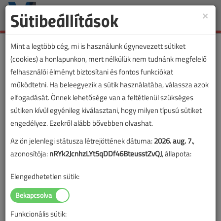
Sütibeállítások
×
Toggle
naviga
Mint a legtöbb cég, mi is használunk úgynevezett sütiket
(cookies) a honlapunkon, mert nélkülük nem tudnánk megfelelő
felhasználói élményt biztosítani és fontos funkciókat
működtetni. Ha beleegyezik a sütik használatába, válassza azok
elfogadását. Önnek lehetősége van a feltétlenül szükséges
sütiken kívül egyénileg kiválasztani, hogy milyen típusú sütiket
engedélyez. Ezekről alább bővebben olvashat.
Az ön jelenlegi státusza létrejöttének dátuma:
2026. aug. 7.
,
azonosítója:
nRYk2JcnhzLYt5qDDf46BteusstZvQJ
, állapota:
Elengedhetetlen sütik:
Funkcionális sütik:
Lapszám: