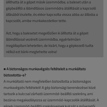
állíthatta át a gépet másik üzemmódba; a baleset után a
gépbeállító a lábindításos üzemmódra átállítását a kapcsoló
állásából észlelte, és ekkor kapcsolta vissza abba az állásba a
kapcsolót, amibe munkakezdetkor tette.
Azt, hogy a balesetet megelőzően ki állította át a gépet
lábindítással vezérelt üzemmódba, egyértelműen
megállapítani lehetetlen, de kizárt, hogy a gépkezelő tudta
nélkül ezt bárki megtehette volna!
■
A biztonságos munkavégzés feltételeit a munkáltató
biztosította-e?
A munkáltató nem megfelelően biztosította a biztonságos
munkavégzés feltételeit! A gép biztonsági berendezései közé
tartozik a kulccsal zárható üzemmód-beállító szekrény, ami
bezárva megakadályozza az üzemmód-kapcsolók átállítását. A
gépek üzemmód-beállító szekrényeinek kulcsát a művezetői