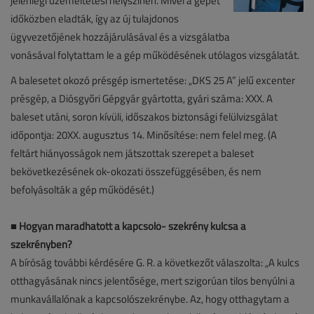
jelenlegi üzemeltetési helyszínén. Mivel a gépet
időközben eladták, így az új tulajdonos
ügyvezetőjének hozzájárulásával és a vizsgálatba
vonásával folytattam le a gép működésének utólagos vizsgálatát.
A balesetet okozó présgép ismertetése: „DKS 25 A” jelű excenter
présgép, a Diósgyőri Gépgyár gyártotta, gyári száma: XXX. A
baleset utáni, soron kívüli, időszakos biztonsági felülvizsgálat
időpontja: 20XX. augusztus 14. Minősítése: nem felel meg. (A
feltárt hiányosságok nem játszottak szerepet a baleset
bekövetkezésének ok-okozati összefüggésében, és nem
befolyásolták a gép működését.)
■
Hogyan maradhatott a kapcsoló- szekrény kulcsa a
szekrényben?
A bíróság további kérdésére G. R. a következőt válaszolta: „A kulcs
otthagyásának nincs jelentősége, mert szigorúan tilos benyúlni a
munkavállalónak a kapcsolószekrénybe. Az, hogy otthagytam a