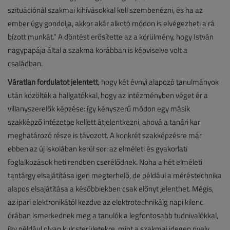
szituációnál szakmai kihívásokkal kell szembenézni, és ha az
ember úgy gondolja, akkor akár alkotó módon is elvégezheti a rá
bízott munkát.” A döntést erősítette az a körülmény, hogy István
nagypapája által a szakma korábban is képviselve volt a
családban.
Váratlan fordulatot jelentett
, hogy két évnyi alapozó tanulmányok
után közölték a hallgatókkal, hogy az intézményben véget ér a
villanyszerelők képzése: így kényszerű módon egy másik
szakképző intézetbe kellett átjelentkezni, ahová a tanári kar
meghatározó része is távozott. A konkrét szakképzésre már
ebben az új iskolában kerül sor: az elméleti és gyakorlati
foglalkozások heti rendben cserélődnek. Noha a hét elméleti
tantárgy elsajátítása igen megterhelő, de például a méréstechnika
alapos elsajátítása a későbbiekben csak előnyt jelenthet. Mégis,
az ipari elektronikától kezdve az elektrotechnikáig napi kilenc
órában ismerkednek meg a tanulók a legfontosabb tudnivalókkal,
így például olyan kulcsterületekre, mint a szakmai idegen nyelv,