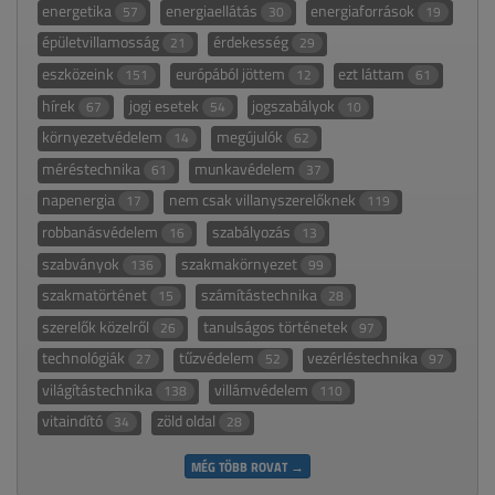
energetika
energiaellátás
energiaforrások
57
30
19
épületvillamosság
érdekesség
21
29
eszközeink
európából jöttem
ezt láttam
151
12
61
hírek
jogi esetek
jogszabályok
67
54
10
környezetvédelem
megújulók
14
62
méréstechnika
munkavédelem
61
37
napenergia
nem csak villanyszerelőknek
17
119
robbanásvédelem
szabályozás
16
13
szabványok
szakmakörnyezet
136
99
szakmatörténet
számítástechnika
15
28
szerelők közelről
tanulságos történetek
26
97
technológiák
tűzvédelem
vezérléstechnika
27
52
97
világítástechnika
villámvédelem
138
110
vitaindító
zöld oldal
34
28
MÉG TÖBB ROVAT →