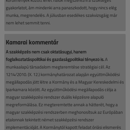
körülmények között lehet náluk megszerezni a szükséges
gyakorlatot, ám mindenki arra panaszkodott, hogy nincs elég
munka, megrendelés. A júliusban esedékes szakvizsgáig már
nem lehet semmit tenni.
Kamarai kommentár
A szakképzés nem csak oktatásügyi, hanem
foglalkoztatáspolitikai és gazdaságpolitikai tényező is.
A
munkaalapú társadalom megteremtése stratégiai cél. Az
1214/2010. (X. 12.) kormányhatározat alapján együttműködési
megállapodás jött létre a Kormány és a Magyar Kereskedelmi és
Iparkamara között. Az együttműködési megállapodás célja a
magyar szakképzési rendszer duális képzésre alapuló
megreformálása. Ez megteremtette annak a hátterét, hogy a
magyar szakképzési rendszerben meghonosítsuk az Európában
etalonnak tekintett német szakképzési rendszer
implementációját. A Kormánytól kapott feladat óriási elismerés