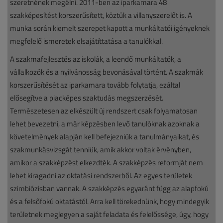
szeretnének megélni. 2011-ben az iparkamara 48
szakképesítést korszerűsített, köztük a villanyszerelőt is. A
munka során kiemelt szerepet kapott a munkáltatói igényeknek
megfelelő ismeretek elsajátíttatása a tanulókkal.
A szakmafejlesztés az iskolák, a leendő munkáltatók, a
vállalkozók és a nyilvánosság bevonásával történt. A szakmák
korszerűsítését az iparkamara tovább folytatja, ezáltal
elősegítve a piacképes szaktudás megszerzését.
Természetesen az elkészült új rendszert csak folyamatosan
lehet bevezetni, a már képzésben levő tanulóknak azoknak a
követelmények alapján kell befejezniük a tanulmányaikat, és
szakmunkásvizsgát tenniük, amik akkor voltak érvényben,
amikor a szakképzést elkezdték. A szakképzés reformját nem
lehet kiragadni az oktatási rendszerből. Az egyes területek
szimbiózisban vannak. A szakképzés egyaránt függ az alapfokú
és a felsőfokú oktatástól. Arra kell törekednünk, hogy mindegyik
területnek meglegyen a saját feladata és felelőssége, úgy, hogy