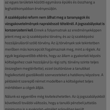
az egyes területek közötti egymásra épülés és összhang a
leghatékonyabban érvényesüljön.
A szakképzési reform nem állhat meg a tananyagok és
vizsgakövetelmények naprakésszé tételénél. A jogszabályokat is
korszerűsíteni kell.
Ennek a folyamatnak az eredményeképpen
jelent meg az új szakképzési törvény, és az új szakképzési
hozzájárulásról szóló törvény. Az új törvények sok tekintetben
merőben más koncepciót fogalmaznak meg, mint a régiek. Az
egyik legalapvetőbb eltérés, hogy az állam a gyakorlati képzés
költségeihez csak hozzájárul (a régi szhj. törvény szinte teljes
összegben megtérítette), ezzel ösztönözve a tanulókat
foglalkoztató gazdálkodó szervezeteket a hatékony képzésre. A
példaként szereplő német modellben a költségeket teljes
mértékben a cégek állják.
Nálunk ez egyenlőre még kivitelezhetetlen. Az új jogszabályokból
következő további változás, hogy a tanulói pénzbeli juttatás
minimuma is a gyakorlat–elmélet arányában került