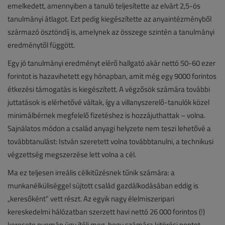
emelkedett, amennyiben a tanuló teljesítette az elvárt 2,5-ös
tanulmányi átlagot. Ezt pedig kiegészítette az anyaintézményből
származó ösztöndíj is, amelynek az összege szintén a tanulmányi
eredménytől függött.
Egy jó tanulmányi eredményt elérő hallgató akár nettó 50-60 ezer
forintot is hazavihetett egy hónapban, amit még egy 9000 forintos
étkezési támogatás is kiegészített. A végzősök számára további
juttatások is elérhetővé váltak, így a villanyszerelő-tanulók közel
minimálbérnek megfelelő fizetéshez is hozzájuthattak – volna.
Sajnálatos módon a család anyagi helyzete nem teszi lehetővé a
továbbtanulást: István szeretett volna továbbtanulni, a technikusi
végzettség megszerzése lett volna a cél.
Ma ez teljesen irreális célkitűzésnek tűnik számára: a
munkanélküliséggel sújtott család gazdálkodásában eddig is
„keresőként” vett részt. Az egyik nagy élelmiszeripari
kereskedelmi hálózatban szerzett havi nettó 26 000 forintos (!)
keresete nyomán úgy ítéli meg, hogy számára kitörési pontot