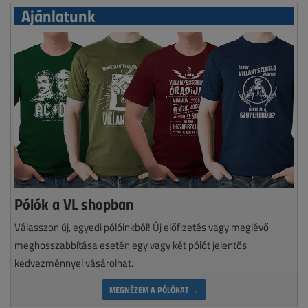
Ajánlatunk
Pólók a VL shopban
Válasszon új, egyedi pólóinkból! Új előfizetés vagy meglévő
meghosszabbítása esetén egy vagy két pólót jelentős
kedvezménnyel vásárolhat.
MEGNÉZEM A PÓLÓKAT →