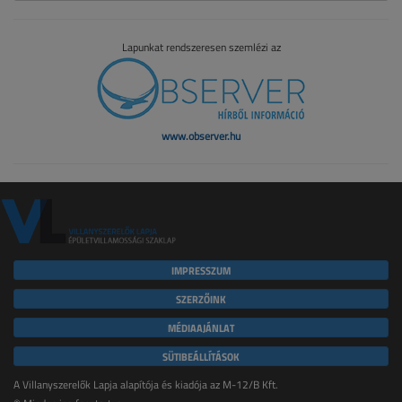
Lapunkat rendszeresen szemlézi az
www.observer.hu
IMPRESSZUM
SZERZŐINK
MÉDIAAJÁNLAT
SÜTIBEÁLLÍTÁSOK
A Villanyszerelők Lapja alapítója és kiadója az M-12/B Kft.