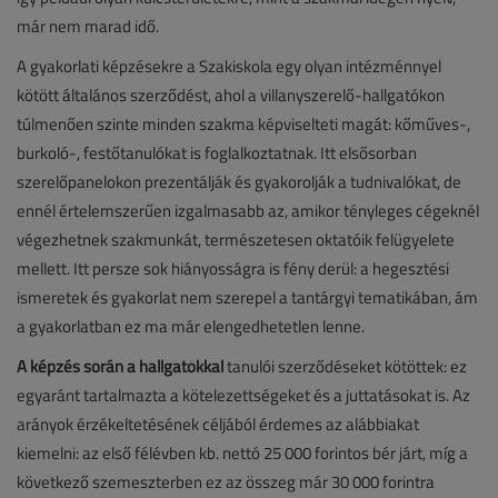
már nem marad idő.
A gyakorlati képzésekre a Szakiskola egy olyan intézménnyel
kötött általános szerződést, ahol a villanyszerelő-hallgatókon
túlmenően szinte minden szakma képviselteti magát: kőműves-,
burkoló-, festőtanulókat is foglalkoztatnak. Itt elsősorban
szerelőpanelokon prezentálják és gyakorolják a tudnivalókat, de
ennél értelemszerűen izgalmasabb az, amikor tényleges cégeknél
végezhetnek szakmunkát, természetesen oktatóik felügyelete
mellett. Itt persze sok hiányosságra is fény derül: a hegesztési
ismeretek és gyakorlat nem szerepel a tantárgyi tematikában, ám
a gyakorlatban ez ma már elengedhetetlen lenne.
A képzés során a hallgatókkal
tanulói szerződéseket kötöttek: ez
egyaránt tartalmazta a kötelezettségeket és a juttatásokat is. Az
arányok érzékeltetésének céljából érdemes az alábbiakat
kiemelni: az első félévben kb. nettó 25 000 forintos bér járt, míg a
következő szemeszterben ez az összeg már 30 000 forintra