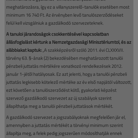
meghatározásra, így ez a villanyszerelő-tanulók esetében most
minimum 16 740 Ft. Az érvényben levő tanulószerződéseket
felül kell vizsgálniuk a gazdálkodó szervezeteknek.
A tanulói járandóságok csökkentésével kapcsolatban
állásfoglalást kértünk a Nemzetgazdasági Minisztériumtól, és az
alábbiakat kaptuk:
„A szakképzésről szóló 2011. évi CLXXXVII.
törvény 63. §-ának (2) bekezdésében meghatározott tanulói
pénzbeli juttatás mértékére vonatkozó rendelkezések 2012.
január 1-jétől hatályosak. Ez azt jelenti, hogy a tanulói pénzbeli
juttatás legkisebb kötelező mértéke az év első napjától változott,
ezt követően a tanulószerződést kötő, gyakorlati képzést
szervező gazdálkodó szervezet az új szabályok szerint
állapíthatja meg a tanulói pénzbeli juttatások mértékét.
A gazdálkodó szervezet a jogszabályoknak megfelelően jár el,
amennyiben a juttatás mértékét a törvényi minimum szerint
állapítja meg, a felek pedig jogszerűen módosíthatják ennek