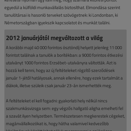
egyedül a külföldi munkavállalás biztosíthat. Elmondása szerint
tanulótársai is hasonló terveket szövögetnek: ki Londonban, ki
Németországban igyekszik kapcsolatot és munkát találni.
2012 januárjától megváltozott a világ
A korábbi majd 40 000 forintos ösztöndíj helyett jelenleg 11 000
forintot találnak a tanulók a borítékban: a 9000 forintos étkezési
utalványt 1000 forintos Erzsébet-utalványra váltották. Azt is
hozzá kell tenni, hogy az új feltételeket rögzítő szerződések
január 1-jétől hatályosak, annak ellenére, hogy ezek tartalmát a
diákok, illetve szüleik csak január 23-án ismerhették meg.
A feltételeket el kell fogadni: gyakorlati hely nélkül nincs
szakmunkásvizsga sem: egy végzős hallgató aligha emelheti fel
a szavát ilyen helyzetben. Természetesen megkerestek cégeket,
magánvállalkozókat is, hogy hátha valamivel kedvezőbb