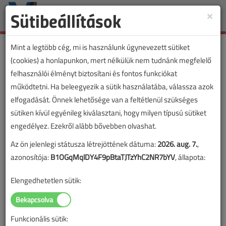
Sütibeállítások
×
Toggle
naviga
Mint a legtöbb cég, mi is használunk úgynevezett sütiket
(cookies) a honlapunkon, mert nélkülük nem tudnánk megfelelő
felhasználói élményt biztosítani és fontos funkciókat
működtetni. Ha beleegyezik a sütik használatába, válassza azok
elfogadását. Önnek lehetősége van a feltétlenül szükséges
sütiken kívül egyénileg kiválasztani, hogy milyen típusú sütiket
engedélyez. Ezekről alább bővebben olvashat.
Az ön jelenlegi státusza létrejöttének dátuma:
2026. aug. 7.
,
azonosítója:
B1OGqMqlDY4F9pBtaTJTzYhC2NR7bYV
, állapota:
Elengedhetetlen sütik:
Funkcionális sütik:
Lapszám: