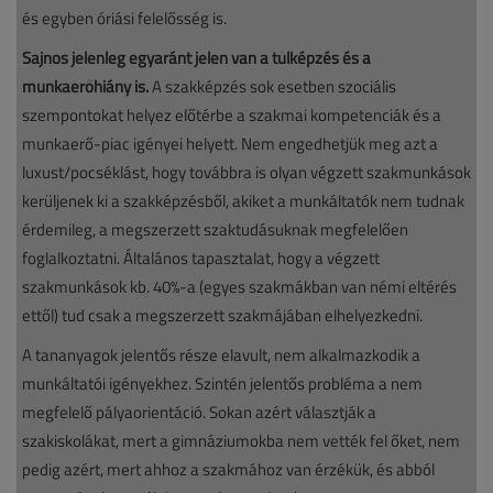
és egyben óriási felelősség is.
Sajnos jelenleg egyaránt jelen van a túlképzés és a
munkaerőhiány is.
A szakképzés sok esetben szociális
szempontokat helyez előtérbe a szakmai kompetenciák és a
munkaerő-piac igényei helyett. Nem engedhetjük meg azt a
luxust/pocséklást, hogy továbbra is olyan végzett szakmunkások
kerüljenek ki a szakképzésből, akiket a munkáltatók nem tudnak
érdemileg, a megszerzett szaktudásuknak megfelelően
foglalkoztatni. Általános tapasztalat, hogy a végzett
szakmunkások kb. 40%-a (egyes szakmákban van némi eltérés
ettől) tud csak a megszerzett szakmájában elhelyezkedni.
A tananyagok jelentős része elavult, nem alkalmazkodik a
munkáltatói igényekhez. Szintén jelentős probléma a nem
megfelelő pályaorientáció. Sokan azért választják a
szakiskolákat, mert a gimnáziumokba nem vették fel őket, nem
pedig azért, mert ahhoz a szakmához van érzékük, és abból