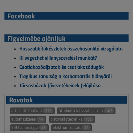
Facebook
Figyelmébe ajánljuk
Hosszabbítókészletek összehasonlító vizsgálata
Ki végezhet villanyszerelési munkát?
Csatlakozóaljzatok és csatlakozódugók
Tragikus tanulság a karbantartás hiányáról
Társasházak fővezetékeinek felújítása
Rovatok
áttekintő táblázat
áttekintő táblázat alapján
232
107
automatizálás
biztonságtechnika
14
102
EIB technológia
elektromos autó
43
17