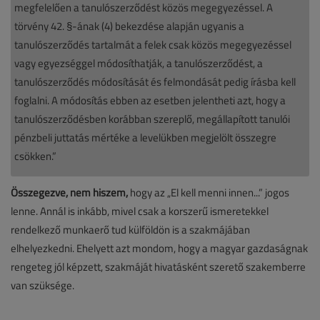
megfelelően a tanulószerződést közös megegyezéssel. A
törvény 42. §-ának (4) bekezdése alapján ugyanis a
tanulószerződés tartalmát a felek csak közös megegyezéssel
vagy egyezséggel módosíthatják, a tanulószerződést, a
tanulószerződés módosítását és felmondását pedig írásba kell
foglalni. A módosítás ebben az esetben jelentheti azt, hogy a
tanulószerződésben korábban szereplő, megállapított tanulói
pénzbeli juttatás mértéke a levelükben megjelölt összegre
csökken.”
Összegezve, nem hiszem,
hogy az „El kell menni innen...” jogos
lenne. Annál is inkább, mivel csak a korszerű ismeretekkel
rendelkező munkaerő tud külföldön is a szakmájában
elhelyezkedni. Ehelyett azt mondom, hogy a magyar gazdaságnak
rengeteg jól képzett, szakmáját hivatásként szerető szakemberre
van szüksége.