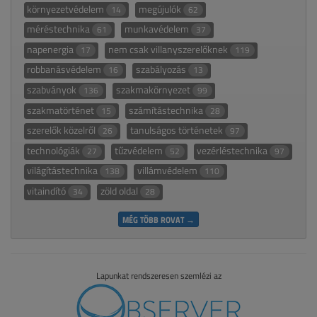
környezetvédelem
megújulók
14
62
méréstechnika
munkavédelem
61
37
napenergia
nem csak villanyszerelőknek
17
119
robbanásvédelem
szabályozás
16
13
szabványok
szakmakörnyezet
136
99
szakmatörténet
számítástechnika
15
28
szerelők közelről
tanulságos történetek
26
97
technológiák
tűzvédelem
vezérléstechnika
27
52
97
világítástechnika
villámvédelem
138
110
vitaindító
zöld oldal
34
28
MÉG TÖBB ROVAT →
Lapunkat rendszeresen szemlézi az