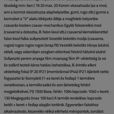
távolság mm-ben ) 19 20 max. 20 Köröm visszahúzás (az a mód,
ami a körmöt visszahúzza alaphelyzetbe, gumi, rugó stb.) gumis a
körmöket a "V" alakú kiképzés állítja a megfelelő helyzetbe
csavarás közben csavar-mechanikus Egyéb felszerelési mód
(csavarral a dobozba, ill. falon kívül stb.) csavarral kiemelőkerettel
falon kívül falba süllyesztett Vezeték bekötés módja (csavaros,
rugós) rugós rugós rugós (snap fit) Vezeték bekötés iránya (alulról,
oldalt, vagy valamilyen szögben eldöntve) felülről hátulról alulról
Süllyesztő perem anyaga fém műanyag fém IP-védettség (a víz
és szilárd testek káros hatású behatolása, ill. érintés elleni
védettség foka) IP 20 IP21 (membránnal IP44) IP21 Ajánlott nettó
fogyasztói ár (komplett (1-es keret és fedlap) 1 termékre
vonatkozóan, a termékcsalád és szín (lehetőleg fehér)
megjelölésével, Ft) 1500 Base, fehér: 1094 kapcsoló: 1040 + keret:
130 Megjegyzés (max 100 kar.) A termék rendelése: kapcsoló
betét + keret + fedlap alapján történik. Egyenetlen falsíkhoz
alkalmazkodó, kiszerelés nélkül elérhető mérőpontok, sorolást