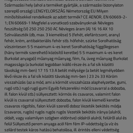
Származási hely (ahol a terméket gyártják, a származási bizonylaton
szereplő ország)
LENGYELORSZÁG
Németország
EU
Milyen
minősítésekkel rendelkezik az adott termék?
CE
AENOR, EN 60669-2-
1; EN 60669-1
Megfelel a vonatkozó szabványoknak
Névleges
feszültség (V)
250
250
250 AC
Névleges áram (A)
16
16 AX
10
Színválaszték (db, max. 3 kiemelése)
5 (fehét, elefántcsont, arany)
fehér, krém, antibakteriális fehér stb.
hófehér, szürke
Sorolhatóság
vízszintesen
5
5
maximum 4-es keret
Sorolhatóság függőlegesen
(hány termék szerelhető közösítő keretbe)
5
5
maximum 4-es keret
Burkolat anyaga(i)
műanyag
műanyag, fém, fa, üveg
műanyag
Burkolat
magassága (a burkolat legjobban kiálló része és a fal sík közötti
távolság mm-ben)
17
15
13
A betét mélysége (a betét legmélyebben
lévő része és a fal sík közötti távolság mm-ben )
23
24
33
Köröm
visszahúzás (az a mód, ami a körmöt visszahúzza alaphelyzetbe, gumi,
rugó stb.)
rugó
rugó
gumi
Egyéb felszerelési mód (csavarral a dobozba,
ill. falon kívül stb.)
süllyesztett: körmös és csavaros, valamint falon
kívüli is
csavarral süllyesztett dobozba, falon kívüli kiemelő keretbe
csavaros rögzítés, falon kívüli szerelő doboz
Vezeték bekötés módja
(csavaros, rugós)
rugós
rugós
rugós
Vezeték bekötés iránya (alulról,
oldalt, vagy valamilyen szögben eldöntve)
oldalról
alulról, felülről
alul és
felül
Süllyesztő perem anyaga
acél
fém
fém
IP-védettség (a víz és
szilárd testek káros hatású behatolása, ill. érintés elleni védettség