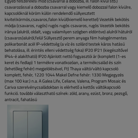
Egyéb felszerelési mód (csavarral a dobozba, ill. falon kívül stb.)
csavarozással a dobozba
csavarral vagy kiemelő dobozzal falon kívülre,
kapcsolóknál köröm külön rendelendő
süllyesztett
kivitel:körmös,csavaros,falon kívül(kiemelő kerettel)
Vezeték bekötés
módja (csavaros, rugós)
rugós
rugós
csavaros, rugós
Vezeték bekötés
iránya (alulról, oldalt, vagy valamilyen szögben eldöntve)
alulról
hátulról
(csavaros)alulról,felül
Süllyesztő perem anyaga
fém
halogénmentes
polikarbonát
acél
IP-védettség (a víz és szilárd testek káros hatású
behatolása, ill. érintés elleni védettség foka)
IP20
IP21 (kiegészítővel
IP44-é alakítható)
IP20
Ajánlott nettó fogyasztói ár (komplett (1-es
keret és fedlap) 1 termékre vonatkozóan, a termékcsalád és szín
(lehetőleg fehér) megjelölésével, Ft)
Thaya váltó/váltó kapcsoló
komplett, fehér, 1220
1044
Makel Defne fehér: 1330
Megjegyzés
(max 100 kar.)
n.a.
A Galea Life, Celiane, Valena, Program Mosaic és
Cariva szerelvénycsaládokban is elérhető a kettős váltókapcsoló
funkció.
további választható színek: zöld, arany, ezüst, bronz, pezsgő,
antracit, fahatású