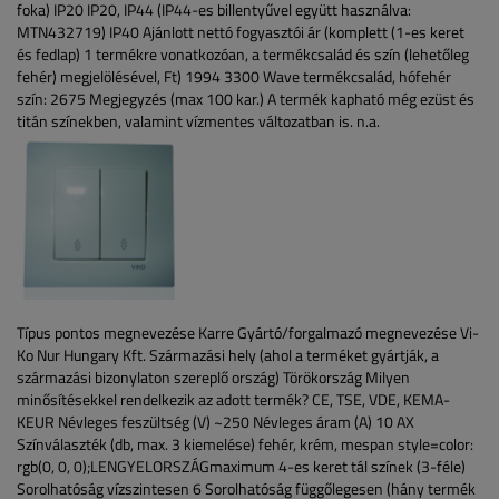
foka)
IP20
IP20, IP44 (IP44-es billentyűvel együtt használva:
MTN432719)
IP40
Ajánlott nettó fogyasztói ár (komplett (1-es keret
és fedlap) 1 termékre vonatkozóan, a termékcsalád és szín (lehetőleg
fehér) megjelölésével, Ft)
1994
3300
Wave termékcsalád, hófehér
szín: 2675
Megjegyzés (max 100 kar.)
A termék kapható még ezüst és
titán színekben, valamint vízmentes változatban is.
n.a.
Típus pontos megnevezése
Karre
Gyártó/forgalmazó megnevezése
Vi-
Ko Nur Hungary Kft.
Származási hely (ahol a terméket gyártják, a
származási bizonylaton szereplő ország)
Törökország
Milyen
minősítésekkel rendelkezik az adott termék?
CE, TSE, VDE, KEMA-
KEUR
Névleges feszültség (V)
~250
Névleges áram (A)
10 AX
Színválaszték (db, max. 3 kiemelése)
fehér, krém, mespan style=color:
rgb(0, 0, 0);LENGYELORSZÁGmaximum 4-es keret tál színek (3-féle)
Sorolhatóság vízszintesen
6
Sorolhatóság függőlegesen (hány termék