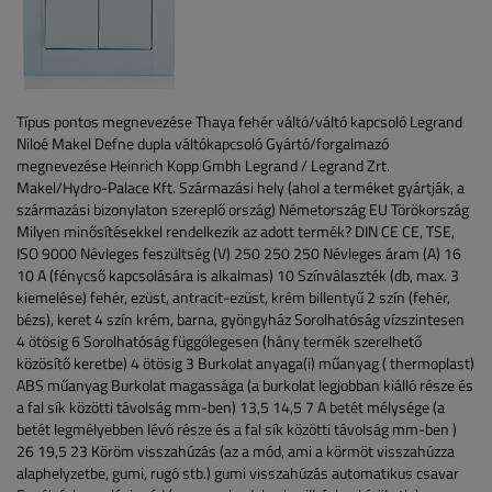
Típus pontos megnevezése
Thaya fehér váltó/váltó kapcsoló
Legrand
Niloé
Makel Defne dupla váltókapcsoló
Gyártó/forgalmazó
megnevezése
Heinrich Kopp Gmbh
Legrand / Legrand Zrt.
Makel/Hydro-Palace Kft.
Származási hely (ahol a terméket gyártják, a
származási bizonylaton szereplő ország)
Németország
EU
Törökország
Milyen minősítésekkel rendelkezik az adott termék?
DIN
CE
CE, TSE,
ISO 9000
Névleges feszültség (V)
250
250
250
Névleges áram (A)
16
10 A (fénycső kapcsolására is alkalmas)
10
Színválaszték (db, max. 3
kiemelése)
fehér, ezüst, antracit-ezüst, krém
billentyű 2 szín (fehér,
bézs), keret 4 szín
krém, barna, gyöngyház
Sorolhatóság vízszintesen
4
ötösig
6
Sorolhatóság függőlegesen (hány termék szerelhető
közösítő keretbe)
4
ötösig
3
Burkolat anyaga(i)
műanyag ( thermoplast)
ABS
műanyag
Burkolat magassága (a burkolat legjobban kiálló része és
a fal sík közötti távolság mm-ben)
13,5
14,5
7
A betét mélysége (a
betét legmélyebben lévő része és a fal sík közötti távolság mm-ben )
26
19,5
23
Köröm visszahúzás (az a mód, ami a körmöt visszahúzza
alaphelyzetbe, gumi, rugó stb.)
gumi
visszahúzás automatikus
csavar