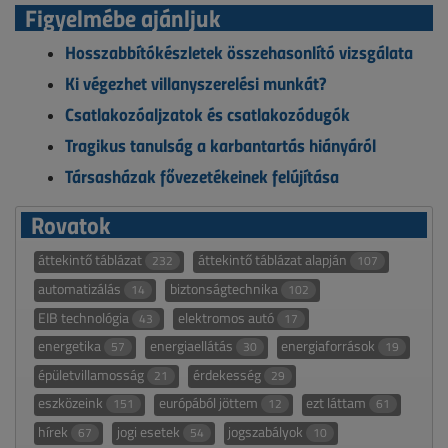
Figyelmébe ajánljuk
Hosszabbítókészletek összehasonlító vizsgálata
Ki végezhet villanyszerelési munkát?
Csatlakozóaljzatok és csatlakozódugók
Tragikus tanulság a karbantartás hiányáról
Társasházak fővezetékeinek felújítása
Rovatok
áttekintő táblázat
áttekintő táblázat alapján
232
107
automatizálás
biztonságtechnika
14
102
EIB technológia
elektromos autó
43
17
energetika
energiaellátás
energiaforrások
57
30
19
épületvillamosság
érdekesség
21
29
eszközeink
európából jöttem
ezt láttam
151
12
61
hírek
jogi esetek
jogszabályok
67
54
10