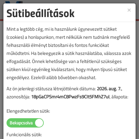
Sütibeállítások
×
Toggle
naviga
Mint a legtöbb cég, mi is használunk úgynevezett sütiket
(cookies) a honlapunkon, mert nélkülük nem tudnánk megfelelő
felhasználói élményt biztosítani és fontos funkciókat
működtetni. Ha beleegyezik a sütik használatába, válassza azok
elfogadását. Önnek lehetősége van a feltétlenül szükséges
sütiken kívül egyénileg kiválasztani, hogy milyen típusú sütiket
engedélyez. Ezekről alább bővebben olvashat.
Az ön jelenlegi státusza létrejöttének dátuma:
2026. aug. 7.
,
azonosítója:
18pGaCPSmr4mC8PwzFs9CIt5FMhZ7uI
, állapota:
Elengedhetetlen sütik:
Funkcionális sütik:
Lapszám: