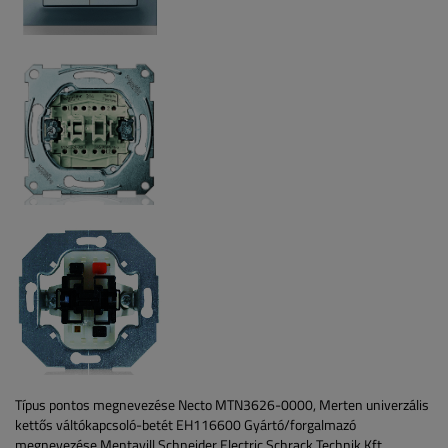
Típus pontos megnevezése
Necto
MTN3626-0000, Merten univerzális
kettős váltókapcsoló-betét
EH116600
Gyártó/forgalmazó
megnevezése
Mentavill
Schneider Electric
Schrack Technik Kft.