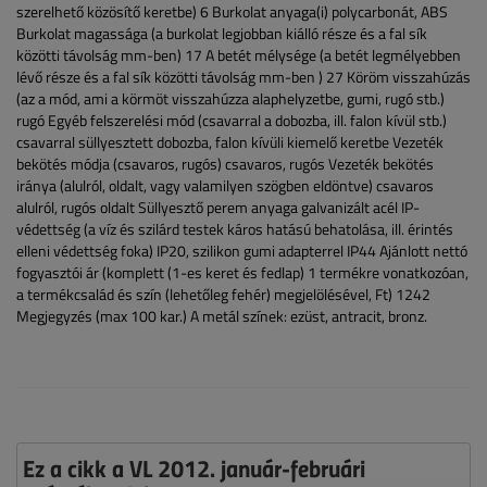
szerelhető közösítő keretbe)
6
Burkolat anyaga(i)
polycarbonát, ABS
Burkolat magassága (a burkolat legjobban kiálló része és a fal sík
közötti távolság mm-ben)
17
A betét mélysége (a betét legmélyebben
lévő része és a fal sík közötti távolság mm-ben )
27
Köröm visszahúzás
(az a mód, ami a körmöt visszahúzza alaphelyzetbe, gumi, rugó stb.)
rugó
Egyéb felszerelési mód (csavarral a dobozba, ill. falon kívül stb.)
csavarral süllyesztett dobozba, falon kívüli kiemelő keretbe
Vezeték
bekötés módja (csavaros, rugós)
csavaros, rugós
Vezeték bekötés
iránya (alulról, oldalt, vagy valamilyen szögben eldöntve)
csavaros
alulról, rugós oldalt
Süllyesztő perem anyaga
galvanizált acél
IP-
védettség (a víz és szilárd testek káros hatású behatolása, ill. érintés
elleni védettség foka)
IP20, szilikon gumi adapterrel IP44
Ajánlott nettó
fogyasztói ár (komplett (1-es keret és fedlap) 1 termékre vonatkozóan,
a termékcsalád és szín (lehetőleg fehér) megjelölésével, Ft)
1242
Megjegyzés (max 100 kar.)
A metál színek: ezüst, antracit, bronz.
Ez a cikk a VL 2012. január-februári