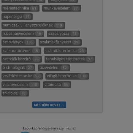
méréstechnika
munkavédelem
61
37
napenergia
17
nem csak villanyszerelőknek
119
robbanásvédelem
szabályozás
16
13
szabványok
szakmakörnyezet
136
99
szakmatörténet
számítástechnika
15
28
szerelők közelről
tanulságos történetek
26
97
technológiák
tűzvédelem
27
52
vezérléstechnika
világítástechnika
97
138
villámvédelem
vitaindító
110
34
zöld oldal
28
MÉG TÖBB ROVAT →
Lapunkat rendszeresen szemlézi az