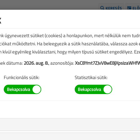
KERESÉS
ELŐ
k
H
unk úgynevezett sütiket (cookies) a honlapunkon, mert nélkülük nem tud
kciókat működtetni. Ha beleegyezik a sütik használatába, válassza azok
n kívül egyénileg kiválasztani, hogy milyen típusú sütiket engedélyez. E
tének dátuma:
2026. aug. 8.
, azonosítója:
XsC8Ymt7ZJvV8wE8jXpsizaWHf
Funkcionális sütik:
Statisztikai sütik:
TARTALOM