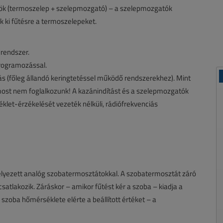
örök (termoszelep + szelepmozgató) – a szelepmozgatók
k ki fűtésre a termoszelepeket.
 rendszer.
programozással.
ás (főleg állandó keringtetéssel működő rendszerekhez). Mint
ost nem foglalkozunk! A kazánindítást és a szelepmozgatók
klet-érzékelését vezeték nélküli, rádiófrekvenciás
elyezett analóg szobatermosztátokkal. A szobatermosztát záró
tlakozik. Záráskor – amikor fűtést kér a szoba – kiadja a
zoba hőmérséklete elérte a beállított értéket – a