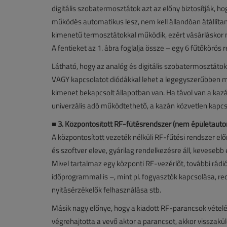
digitális szobatermosztátok azt az előny biztosítják, h
működés automatikus lesz, nem kell állandóan átállítan
kimenetű termosztátokkal működik, ezért vásárláskor 
A fentieket az 1. ábra foglalja össze – egy 6 fűtőkörös
Látható, hogy az analóg és digitális szobatermosztáto
VAGY kapcsolatot diódákkal lehet a legegyszerűbben m
kimenet bekapcsolt állapotban van. Ha távol van a kazán
univerzális adó működtethető, a kazán közvetlen kapcso
■ 3. Központosított RF-fűtésrendszer (nem épületautom
A központosított vezeték nélküli RF-fűtési rendszer el
és szoftver eleve, gyárilag rendelkezésre áll, kevesebb
Mivel tartalmaz egy központi RF-vezérlőt, további rádi
időprogrammal is –, mint pl. fogyasztók kapcsolása, 
nyitásérzékelők felhasználása stb.
Másik nagy előnye, hogy a kiadott RF-parancsok vételét 
végrehajtotta a vevő aktor a parancsot, akkor visszakü