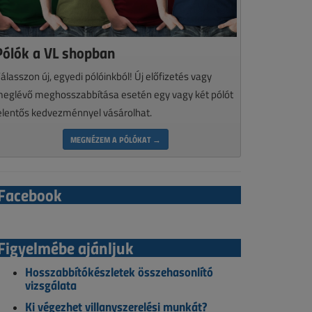
Pólók a VL shopban
álasszon új, egyedi pólóinkból! Új előfizetés vagy
eglévő meghosszabbítása esetén egy vagy két pólót
elentős kedvezménnyel vásárolhat.
MEGNÉZEM A PÓLÓKAT →
Facebook
Figyelmébe ajánljuk
Hosszabbítókészletek összehasonlító
vizsgálata
Ki végezhet villanyszerelési munkát?