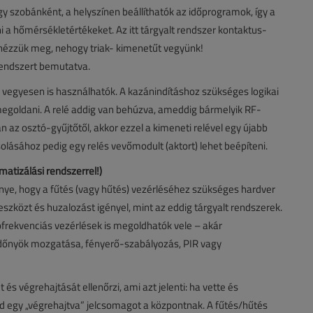
ogy szobánként, a helyszínen beállíthatók az időprogramok, így a
i a hőmérsékletértékeket. Az itt tárgyalt rendszer kontaktus-
nézzük meg, nehogy triak- kimenetűt vegyünk!
 rendszert bemutatva.
k vegyesen is használhatók. A kazánindításhoz szükséges logikai
egoldani. A relé addig van behúzva, ameddig bármelyik RF-
 az osztó-gyűjtőtől, akkor ezzel a kimeneti relével egy újabb
lásához pedig egy relés vevőmodult (aktort) lehet beépíteni.
atizálási rendszerrel!)
őnye, hogy a fűtés (vagy hűtés) vezérléséhez szükséges hardver
 eszközt és huzalozást igényel, mint az eddig tárgyalt rendszerek.
ófrekvenciás vezérlések is megoldhatók vele – akár
redőnyök mozgatása, fényerő-szabályozás, PIR vagy
és végrehajtását ellenőrzi, ami azt jelenti: ha vette és
ld egy „végrehajtva” jelcsomagot a központnak. A fűtés/hűtés