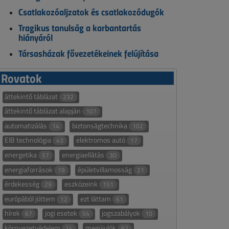
Csatlakozóaljzatok és csatlakozódugók
Tragikus tanulság a karbantartás
hiányáról
Társasházak fővezetékeinek felújítása
Rovatok
áttekintő táblázat
232
áttekintő táblázat alapján
107
automatizálás
biztonságtechnika
14
102
EIB technológia
elektromos autó
43
17
energetika
energiaellátás
57
30
energiaforrások
épületvillamosság
19
21
érdekesség
eszközeink
29
151
európából jöttem
ezt láttam
12
61
hírek
jogi esetek
jogszabályok
67
54
10
környezetvédelem
megújulók
14
62