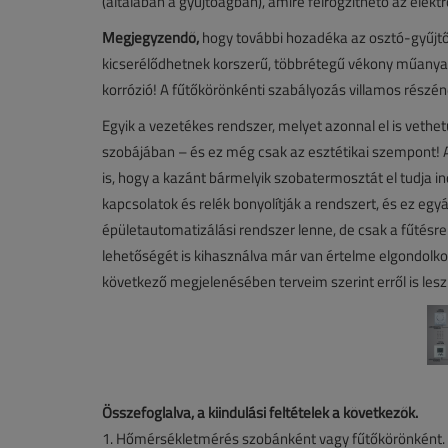
(általában a gyűjtőágban), amire felrögzíthető az ele
Megjegyzendő,
hogy további hozadéka az osztó-gyűjt
kicserélődhetnek korszerű, többrétegű vékony műanyag
korrózió! A fűtőkörönkénti szabályozás villamos részén
Egyik a vezetékes rendszer, melyet azonnal el is vethe
szobájában – és ez még csak az esztétikai szempont! A
is, hogy a kazánt bármelyik szobatermosztát el tudja ind
kapcsolatok és relék bonyolítják a rendszert, és ez e
épületautomatizálási rendszer lenne, de csak a fűtésre 
lehetőségét is kihasználva már van értelme elgondolkod
következő megjelenésében terveim szerint erről is lesz
Összefoglalva, a kiindulási feltételek a következők.
1. Hőmérsékletmérés szobánként vagy fűtőkörönként.