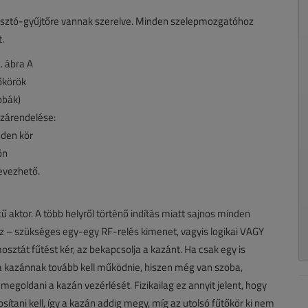
osztó-gyűjtőre vannak szerelve. Minden szelepmozgatóhoz
.
ű aktor. A több helyről történő indítás miatt sajnos minden
 – szükséges egy-egy RF-relés kimenet, vagyis logikai VAGY
sztát fűtést kér, az bekapcsolja a kazánt. Ha csak egy is
, a kazánnak tovább kell működnie, hiszen még van szoba,
 megoldani a kazán vezérlését. Fizikailag ez annyit jelent, hogy
tani kell, így a kazán addig megy, míg az utolsó fűtőkör ki nem