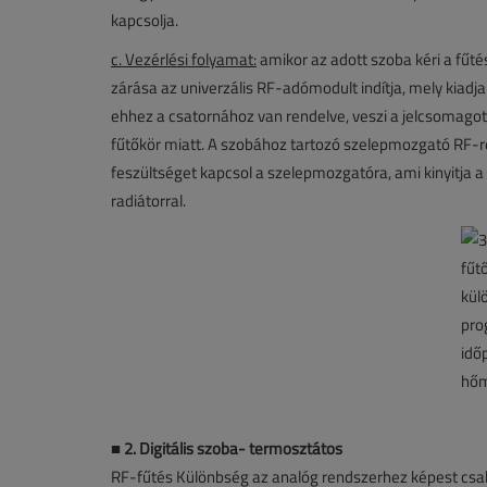
kapcsolja.
c. Vezérlési folyamat:
amikor az adott szoba kéri a fűt
zárása az univerzális RF-adómodult indítja, mely kiadj
ehhez a csatornához van rendelve, veszi a jelcsomago
fűtőkör miatt. A szobához tartozó szelepmozgató RF-re
feszültséget kapcsol a szelepmozgatóra, ami kinyitja a
radiátorral.
■ 2. Digitális szoba- termosztátos
RF-fűtés Különbség az analóg rendszerhez képest csak