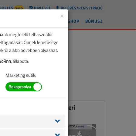
FIZETÉS
HÍRLEVÉL
BELÉPÉS/REGISZTRÁCIÓ
TIPP
×
ÍREK
LAPSZÁMOK
BLOG
SHOP
BÓNUSZ
nánk megfelelő felhasználói
 elfogadását. Önnek lehetősége
zekről alább bővebben olvashat.
WcRnn
, állapota:
Marketing sütik:
Ez a cikk a VL 2011. októberi
számában jelent meg.