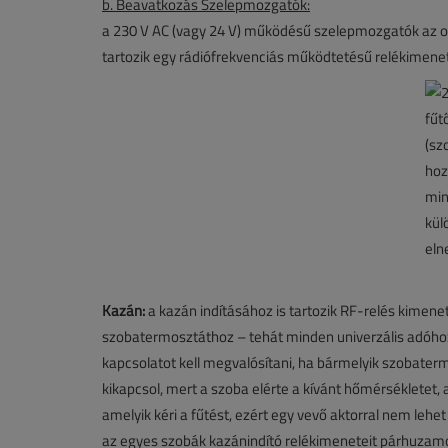
b. Beavatkozás Szelepmozgatók:
a 230 V AC (vagy 24 V) működésű szelepmozgatók az 
tartozik egy rádiófrekvenciás működtetésű relékimenet
Kazán:
a kazán indításához is tartozik RF-relés kimenet
szobatermosztáthoz – tehát minden univerzális adóhoz
kapcsolatot kell megvalósítani, ha bármelyik szobatermo
kikapcsol, mert a szoba elérte a kívánt hőmérsékletet
amelyik kéri a fűtést, ezért egy vevő aktorral nem lehet
az egyes szobák kazánindító relékimeneteit párhuzamosí