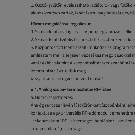
2. Osztó-gyűjtőn leválasztható radiátorok vagy fűtők
alaphelyzetben zártak, tehát feszültség hatására nyitjá
Három megoldással foglakozunk.
1. Szobánként analóg beállítás, időprogramozás nélküli
2. Szobánként digitális termosztátok, szobánkénti idő
3. Központosított (centralizált) működés és programoz
említettem már, a teljesen vezetékes megoldásokkal m
vezérlését, valamint a központosított rendszer hőmérsé
kommunikációval oldjuk meg.
Vegyük sorra az egyes megoldásokat!
■
1. Analóg szoba- termosztátos RF-fűtés
a. Hőmérsékletmérés:
Analóg rendszer lévén fűtőkörönként (szobánként) elh
kontaktusa egy univerzális RF-adómodul bemenetére csa
„bekapcsoltam” RF-jelcsomagot, bontáskor – amikor a s
„kikapcsoltam” jelcsomagot.