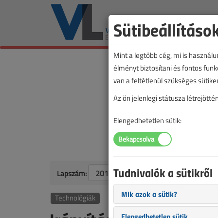
Sütibeállításo
Mint a legtöbb cég, mi is használ
élményt biztosítani és fontos fun
van a feltétlenül szükséges sütike
Az ön jelenlegi státusza létrejöt
Elengedhetetlen sütik:
Tudnivalók a sütikről
Lapszám:
Mik azok a sütik?
Technológiák
Elengedhetetlen sütik