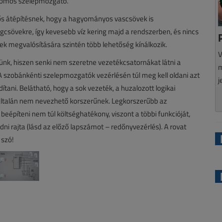
ktromos szelepmozgató.
ős átépítésnek, hogy a hagyományos vascsövek is
csövekre, így kevesebb víz kering majd a rendszerben, és nincs
ek megvalósítására szintén több lehetőség kínálkozik.
V
tünk, hiszen senki nem szeretne vezetékcsatornákat látni a
m
 szobánkénti szelepmozgatók vezérlésén túl meg kell oldani azt
j
ítani. Belátható, hogy a sok vezeték, a huzalozott logikai
gyáltalán nem nevezhető korszerűnek. Legkorszerűbb az
beépíteni nem túl költséghatékony, viszont a többi funkcióját,
ni rajta (lásd az előző lapszámot – redőnyvezérlés). A rovat
 szó!