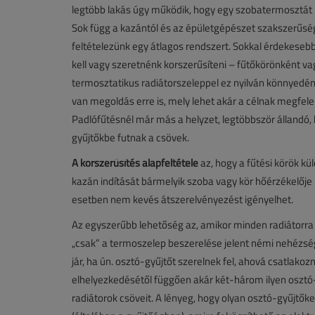
legtöbb lakás úgy működik, hogy egy szobatermosztát in
Sok függ a kazántól és az épületgépészet szakszerűsé
feltételezünk egy átlagos rendszert. Sokkal érdekeseb
kell vagy szeretnénk korszerűsíteni – fűtőkörönként v
termosztatikus radiátorszeleppel ez nyilván könnyedén m
van megoldás erre is, mely lehet akár a célnak megfelel
Padlófűtésnél már más a helyzet, legtöbbször állandó, 
gyűjtőkbe futnak a csövek.
A korszerűsítés alapfeltétele
az, hogy a fűtési körök kü
kazán indítását bármelyik szoba vagy kör hőérzékelője 
esetben nem kevés átszerelvényezést igényelhet.
Az egyszerűbb lehetőség az, amikor minden radiátorra 
„csak” a termoszelep beszerelése jelent némi nehézség
jár, ha ún. osztó-gyűjtőt szerelnek fel, ahová csatlako
elhelyezkedésétől függően akár két-három ilyen osztó-g
radiátorok csöveit. A lényeg, hogy olyan osztó-gyűjtő