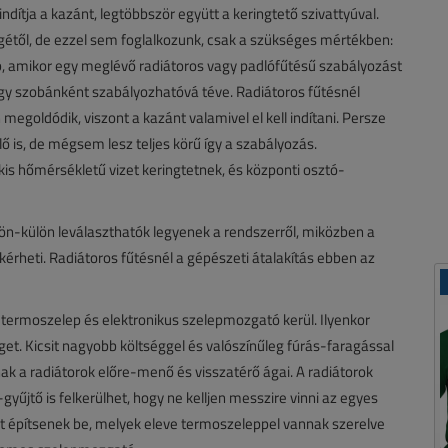
dítja a kazánt, legtöbbször együtt a keringtető szivattyúval.
gétől, de ezzel sem foglalkozunk, csak a szükséges mértékben:
b, amikor egy meglévő radiátoros vagy padlófűtésű szabályozást
agy szobánként szabályozhatóvá téve. Radiátoros fűtésnél
egoldódik, viszont a kazánt valamivel el kell indítani. Persze
ő is, de mégsem lesz teljes körű így a szabályozás.
kis hőmérsékletű vizet keringtetnek, és központi osztó-
lön-külön leválaszthatók legyenek a rendszerről, miközben a
kérheti. Radiátoros fűtésnél a gépészeti átalakítás ebben az
termoszelep és elektronikus szelepmozgató kerül. Ilyenkor
et. Kicsit nagyobb költséggel és valószínűleg fúrás-faragással
znak a radiátorok előre-menő és visszatérő ágai. A radiátorok
yűjtő is felkerülhet, hogy ne kelljen messzire vinni az egyes
ket építsenek be, melyek eleve termoszeleppel vannak szerelve