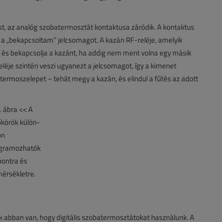
ést, az analóg szobatermosztát kontaktusa záródik. A kontaktus
a a „bekapcsoltam” jelcsomagot. A kazán RF-reléje, amelyik
t és bekapcsolja a kazánt, ha addig nem ment volna egy másik
léje szintén veszi ugyanezt a jelcsomagot, így a kimenet
 termoszelepet – tehát megy a kazán, és elindul a fűtés az adott
 abban van, hogy digitális szobatermosztátokat használunk. A