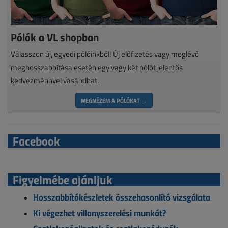
Pólók a VL shopban
Válasszon új, egyedi pólóinkból! Új előfizetés vagy meglévő
meghosszabbítása esetén egy vagy két pólót jelentős
kedvezménnyel vásárolhat.
MEGNÉZEM A PÓLÓKAT →
Facebook
Figyelmébe ajánljuk
Hosszabbítókészletek összehasonlító vizsgálata
Ki végezhet villanyszerelési munkát?