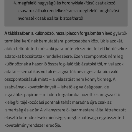
megfelelő nagyságú és horonykialakítású csatlakozó
csavarok állnak rendelkezésre: a megfelelő meghúzási
nyomaték csak ezáltal biztosítható!
A táblázatban a különböző, hazai piacon forgalomban levő
gyártók
termékei kerülnek bemutatásra: pontosabban közülük is azokét,
akik a feltüntetett műszaki paraméterek szerint feltett kérdésekre
adatokat bocsátottak rendelkezésre. Ezen szempontok némileg
különböznek a hasonló összefog-laló táblázatokéitól, mivel azok
adatai – sematikus voltuk és a gyártók névleges adataira való
összpontosításuk miatt – a választást nem könnyítik meg. A
szabványok követelményeit – lehetőleg valóságosan, de
legalábbis papíron – minden forgalomba hozott kismegszakító
kielégíti, tájékozódási pontnak tehát maradna újra csak az
ismertség és az ár. A villanyszerelő-ipar mesterei által létrehozott
elosztó berendezések minősége, megbízhatósága egy összetett
követelményrendszer eredője.