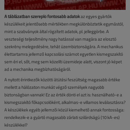
A táblázatban szereplő fontosabb adatok
az egyes gyártók
készülékeit jelentősebb mértékben megkülönböztetik egymástól,
mint a szabványok által rögzített adatok, pl. jelleggörbe. A
veszteségi teljesítmény nagy hatással van magára az elosztó
szekrény melegedésére, tehát üzembiztonságára. A mechanikus
élettartamra jellemző kapcsolási számot egyetlen kismegszakító
sem éri el, sőt, meg sem közelíti üzemideje alatt, viszont jó képet
ad a mechanika megbízhatóságáról.
A nyitott érintkezők közötti átütési feszültség magasabb értéke
mellett a hálózaton munkát végző személyek nagyobb
biztonságban vannak! Ez az érték dönti el azt is: használható-e a
kismegszakító főkapcsolóként, alkalmas-e villamos leválasztásra?
A készülékek egyéb jellemzői közül kiemelhető annak fontossága:
rendelkezik-e a gyártó magasabb zárlati szilárdságú (10 kA-es)
készülékkel?