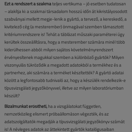
Ezt a rendszert a szakma
teljes vertikuma – jó esetben tudatosan
– alakítja ki: a szakmai társadalom hosszú időn át kikristályosodott
szabványai mellett megje-lenik a gyártó, a tervező, a kereskedő, a
kivitelező cég (a mesterember) önmagával szemben támasztott
kritériumrendszere is! Tehát a táblázat műszaki paraméterei úgy
kerültek összeállításra, hogy a mesterember számára minél több
kiderülhessen abból: milyen sajátos követelményrendszert
érvényesítenek magukkal szemben a különböző gyártók? Milyen
viszonyulás tükröződik a megadott adatokból a termékhez és a
partnerhez, aki számára a terméket készítették? A gyártó adatai
között a legfontosabb tudnivaló az, hogy a készülék rendelkezik-e
típusvizsgálati jegyzőkönyvvel, illetve az milyen laboratóriumban
készült?
Bizalmunkat erősítheti,
ha a vizsgálatokat független,
nemzetközileg elismert próbaállomáson végezték, és az
adatszolgáltatók megadják a típusvizsgálati jegyzőkönyv számát
is! A névleges adatok az áttekintett gyártók katalógusaiban