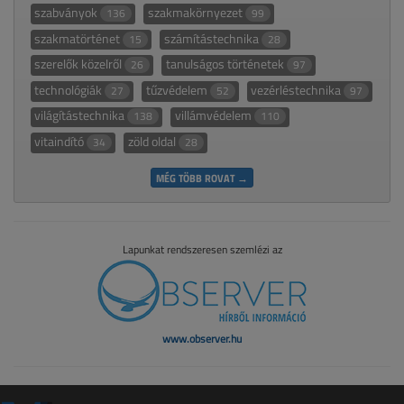
szabványok
szakmakörnyezet
136
99
szakmatörténet
számítástechnika
15
28
szerelők közelről
tanulságos történetek
26
97
technológiák
tűzvédelem
vezérléstechnika
27
52
97
világítástechnika
villámvédelem
138
110
vitaindító
zöld oldal
34
28
MÉG TÖBB ROVAT →
Lapunkat rendszeresen szemlézi az
www.observer.hu