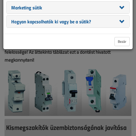
áramszintű leágazások tipikus építőelemei. A kismegszakító
Marketing sütik
behatárolja a védelmi és elosztó berendezés megbízhatóságát,
ezzel a védett létesítményt használó cég vagy család élet- és
Hogyan kapcsolhatók ki vagy be a sütik?
vagyonbiztonságát. A villamos elosztók készülékeinek
kiválasztása elsősorban – a jelenlegi gyakorlatnál nagyobb
Bezár
mértékben – a kivitelezők, a villanyszerelő iparosok feladata és
felelőssége! Az áttekintő táblázat ezt a döntést hivatott
megkönnyíteni!
Kismegszakítók üzembiztonságának javítása