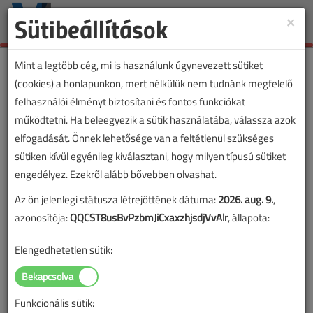
Sütibeállítások
×
Toggle
naviga
Mint a legtöbb cég, mi is használunk úgynevezett sütiket
(cookies) a honlapunkon, mert nélkülük nem tudnánk megfelelő
felhasználói élményt biztosítani és fontos funkciókat
működtetni. Ha beleegyezik a sütik használatába, válassza azok
elfogadását. Önnek lehetősége van a feltétlenül szükséges
sütiken kívül egyénileg kiválasztani, hogy milyen típusú sütiket
engedélyez. Ezekről alább bővebben olvashat.
Az ön jelenlegi státusza létrejöttének dátuma:
2026. aug. 9.
,
azonosítója:
QQCST8usBvPzbmJiCxaxzhjsdjVvAlr
, állapota:
Elengedhetetlen sütik:
Funkcionális sütik:
Lapszám: