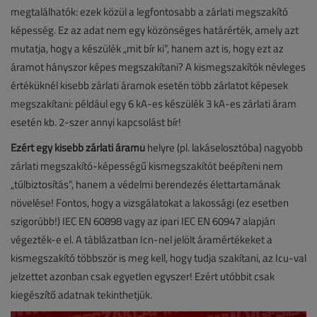
megtalálhatók: ezek közül a legfontosabb a zárlati megszakító
képesség. Ez az adat nem egy közönséges határérték, amely azt
mutatja, hogy a készülék „mit bír ki”, hanem azt is, hogy ezt az
áramot hányszor képes megszakítani? A kismegszakítók névleges
értéküknél kisebb zárlati áramok esetén több zárlatot képesek
megszakítani: például egy 6 kA-es készülék 3 kA-es zárlati áram
esetén kb. 2-szer annyi kapcsolást bír!
Ezért egy kisebb zárlati áramú
helyre (pl. lakáselosztóba) nagyobb
zárlati megszakító-képességű kismegszakítót beépíteni nem
„túlbiztosítás”, hanem a védelmi berendezés élettartamának
növelése! Fontos, hogy a vizsgálatokat a lakossági (ez esetben
szigorúbb!) IEC EN 60898 vagy az ipari IEC EN 60947 alapján
végezték-e el. A táblázatban Icn-nel jelölt áramértékeket a
kismegszakító többször is meg kell, hogy tudja szakítani, az Icu-val
jelzettet azonban csak egyetlen egyszer! Ezért utóbbit csak
kiegészítő adatnak tekinthetjük.