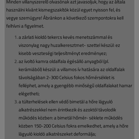
Minden villanyszerelő olvasónak azt javasoljuk, hogy az általa
használni kívánt kismegszakítók közül egyet nyisson fel, és
vegye szemügyre! Ábránkon a következő szempontokra kell
felhívni a figyelmet.
a zárlati kioldó tekercs kevés menetszámmal és
viszonylag nagy huzalkeresztmet- szettel készül: ez
kisebb veszteségi teljesítményt eredményez;
az ívoltó kamra oldalfala égésálló anyagból (pl.
kerámiából) készül: a villamos ív hatására az oldalfalak
távolságában 2-300 Celsius fokos hőmérséklet is
felléphet, amely a gyengébb minőségű oldalfalakat hamar
elégetheti;
a túlterhelések ellen védő bimetál a hőre lágyuló
alkatrészekkel nem érintkezik és azoktól távolodik
működés közben: a bimetál hőmér- séklete működés
közben 150-200 Celsius fokra emelkedhet, amely a hőre
lágyuló kioldó alkatrészeket deformálja;