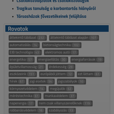
Csatlakozóaljzatok és csatlakozódugók
Tragikus tanulság a karbantartás hiányáról
Társasházak fővezetékeinek felújítása
Rovatok
áttekintő táblázat
áttekintő táblázat alapján
232
107
automatizálás
biztonságtechnika
14
102
EIB technológia
elektromos autó
43
17
energetika
energiaellátás
energiaforrások
57
30
19
épületvillamosság
érdekesség
21
29
eszközeink
európából jöttem
ezt láttam
151
12
61
hírek
jogi esetek
jogszabályok
67
54
10
környezetvédelem
megújulók
14
62
méréstechnika
munkavédelem
61
37
napenergia
nem csak villanyszerelőknek
17
119
robbanásvédelem
szabályozás
16
13