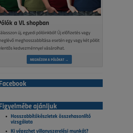
Pólók a VL shopban
álasszon új, egyedi pólóinkból! Új előfizetés vagy
eglévő meghosszabbítása esetén egy vagy két pólót
elentős kedvezménnyel vásárolhat.
MEGNÉZEM A PÓLÓKAT →
Facebook
Figyelmébe ajánljuk
Hosszabbítókészletek összehasonlító
vizsgálata
Ki végezhet villanyszerelési munkát?