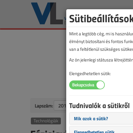
Sütibeállításo
Mint a legtöbb cég, mi is használ
élményt biztosítani és fontos fun
van a feltétlenül szükséges sütike
Az ön jelenlegi státusza létrejöt
Elengedhetetlen sütik:
Tudnivalók a sütikről
Lapszám:
Mik azok a sütik?
Technológiák
Elengedhetetlen sütik