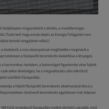
tó felújításakor megszületett a döntés, a meddőenergia-
tt. (Tudni kell, hogy annak idején az Energia Felügyelet nem
ást beható vizsgálatok nélkül.)
lt a kivitelező, a mai viszonyoknak megfelelően megindult a
pcsolatosan a fázisjavító berendezés kialakítása a lényeges.
es a harmonikus-tartalom, a biztonságot figyelembe véve fojtott
 csak akkor lehetséges, ha a megvalósulás után ellenőrző
tott szűrőköri fázisjavítás.
kolja a fojtott fázisjavító berendezés alkalmazását (kicsi a
i folyamatokban résztvevő berendezés együttesen már teljesen
= 189 Hz%) rendelkező fázisjavítás mellett döntött („olcsóbb, mint