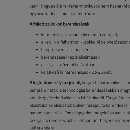
venni, hogy az áram- felharmonikusok nem hoznak létre
úgy viselkednek, mint a meddő áram.
A fojtott szűrőköri berendezések
kompenzálják az induktív meddő energiát,
elkerülik a felharmonikusokkal létrejöhető rezon
hangfrekvenciás körvezérlő
berendezésekhez is alkalmasak,
elszívják az üzemi hálózatban
keletkező felharmonikusok 20-25%-át.
A legfőbb veszélyt az jelenti,
hogy a felharmonikusok mi
behatárolhatók, a technológiai berendezésekben megh
adnak egyértelmű választ a hibák okairól. Tárgyi léte
elosztóba és alelosztóba olyan fázisjavító berendezés
hanem stabilizálja. Ennek egyetlen megoldása van: a h
fázisjavító rendszer, azt le kell bontani, helyére a ma
kell telepíteni.