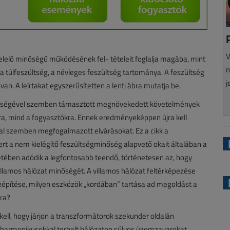
V
lelő minőségű működésének fel- tételeit foglalja magába, mint
m
, a túlfeszültség, a névleges feszültség tartománya. A feszültség
j
n. A leírtakat egyszerűsítetten a lenti ábra mutatja be.
nőségével szemben támasztott megnövekedett követelmények
ra, mind a fogyasztókra. Ennek eredményeképpen újra kell
kal szemben megfogalmazott elvárásokat. Ez a cikk a
t a nem kielégítő feszültségminőség alapvető okait általában a
eretében adódik a legfontosabb teendő, történetesen az, hogy
 villamos hálózat minőségét. A villamos hálózat feltérképezése
eépítése, milyen eszközök „kordában” tartása ad megoldást a
ára?
kell, hogy járjon a transzformátorok szekunder oldalán
 A harmonikusokkal terhelt hálózaton súlyos üzemzavarokat