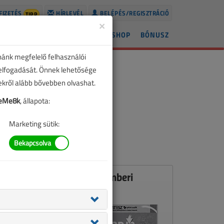
FIZETÉS
HÍRLEVÉL
BELÉPÉS/REGISZTRÁCIÓ
TIPP
×
ÍREK
LAPSZÁMOK
BLOG
SHOP
BÓNUSZ
nánk megfelelő felhasználói
 elfogadását. Önnek lehetősége
zekről alább bővebben olvashat.
eMe8k
, állapota:
Marketing sütik:
Ez a cikk a VL 2011. novemberi
számában jelent meg.