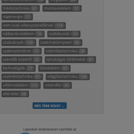
méréstechnika
munkavédelem
61
37
napenergia
17
nem csak villanyszerelőknek
119
robbanásvédelem
szabályozás
16
13
szabványok
szakmakörnyezet
136
99
szakmatörténet
számítástechnika
15
28
szerelők közelről
tanulságos történetek
26
97
technológiák
tűzvédelem
27
52
vezérléstechnika
világítástechnika
97
138
villámvédelem
vitaindító
110
34
zöld oldal
28
MÉG TÖBB ROVAT →
Lapunkat rendszeresen szemlézi az