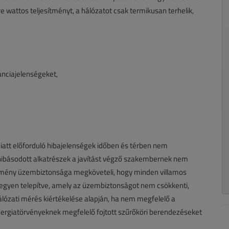
 wattos teljesítményt, a hálózatot csak termikusan terhelik,
anciajelenségeket,
att előforduló hibajelenségek időben és térben nem
ibásodott alkatrészek a javítást végző szakembernek nem
sítmény üzembiztonsága megköveteli, hogy minden villamos
 legyen telepítve, amely az üzembiztonságot nem csökkenti,
álózati mérés kiértékelése alapján, ha nem megfelelő a
i energiatörvényeknek megfelelő fojtott szűrőköri berendezéseket