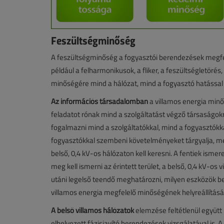
Feszültségminőség
A feszültségminőség a fogyasztói berendezések megfe
például a felharmonikusok, a fliker, a feszültségletörés
minőségére mind a hálózat, mind a fogyasztó hatással va
Az információs társadalomban
a villamos energia mi
feladatot rónak mind a szolgáltatást végző társaságok
fogalmazni mind a szolgáltatókkal, mind a fogyasztók
fogyasztókkal szembeni követelményeket tárgyalja, mer
belső, 0,4 kV-os hálózaton kell keresni. A fentiek ism
meg kell ismerni az érintett terület, a belső, 0,4 kV-os
utáni legelső teendő meghatározni, milyen eszközök b
villamos energia megfelelő minőségének helyreállítás
A belső villamos hálózatok
elemzése feltétlenül együtt 
elhelyezett fázisjavító berendezések vizsgálatával is.