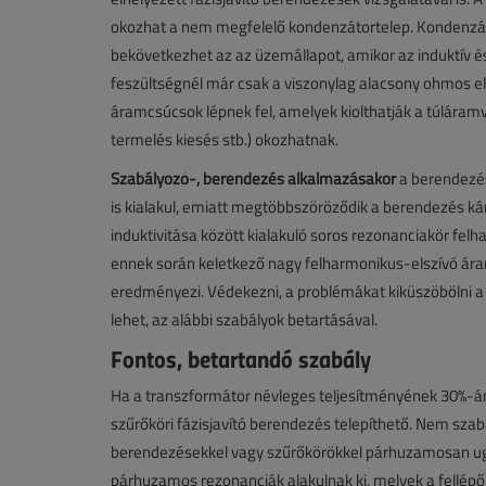
okozhat a nem megfelelő kondenzátortelep. Kondenzá
bekövetkezhet az az üzemállapot, amikor az induktív é
feszültségnél már csak a viszonylag alacsony ohmos ell
áramcsúcsok lépnek fel, amelyek kiolthatják a túláram
termelés kiesés stb.) okozhatnak.
Szabályozó-, berendezés alkalmazásakor
a berendezés
is kialakul, emiatt megtöbbszöröződik a berendezés k
induktivitása között kialakuló soros rezonanciakör fe
ennek során keletkező nagy felharmonikus-elszívó á
eredményezi. Védekezni, a problémákat kiküszöbölni a 
lehet, az alábbi szabályok betartásával.
Fontos, betartandó szabály
Ha a transzformátor névleges teljesítményének 30%-án
szűrőköri fázisjavító berendezés telepíthető. Nem szab
berendezésekkel vagy szűrőkörökkel párhuzamosan ug
párhuzamos rezonanciák alakulnak ki, melyek a fellépő