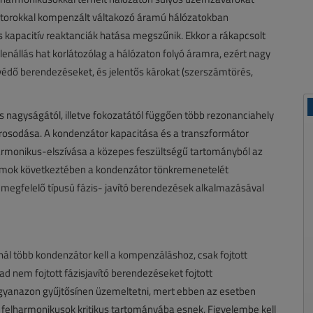
torokkal kompenzált váltakozó áramú hálózatokban
s kapacitív reaktanciák hatása megszűnik. Ekkor a rákapcsolt
enállás hat korlátozólag a hálózaton folyó áramra, ezért nagy
védő berendezéseket, és jelentős károkat (szerszámtörés,
 nagyságától, illetve fokozatától függően több rezonanciahely
árosodása. A kondenzátor kapacitása és a transzformátor
lharmonikus-elszívása a közepes feszültségű tartományból az
ramok következtében a kondenzátor tönkremenetelét
megfelelő típusú fázis- javító berendezések alkalmazásával
ál több kondenzátor kell a kompenzáláshoz, csak fojtott
ad nem fojtott fázisjavító berendezéseket fojtott
yanazon gyűjtősínen üzemeltetni, mert ebben az esetben
 felharmonikusok kritikus tartományába esnek. Figyelembe kell