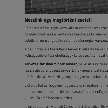
Nézzünk egy megtörtént esetet!
Fémolvasztással foglalkozó vállalat esetében az elosz
gazdálkodást rendbe kell tenni a beruházás keretei közö
véletlenül nem engedélyezett meddőenergia-kompenzál
A beruházásra elkészültek a tervek, kiválasztásra kerü
költségcsökkentési lehetőségek keresése. A témával ka
Tervezési fázisban minden tervező,
ha kicsit is kérdés
fázisjavító berendezést tervez. Ennek megváltoztatása
mérésekkel a kivitelező igazolja, hogy nem indokolt a foj
Előfordulhat az, hogy egy fogyasztó önmagában nem indo
harmonikus-tartalom), de több hasonló, a technológia
„kusza” üzemállapotot okozhat.
Jelen esetben a kivitelező 7%-os fojtási tényezővel (fo 