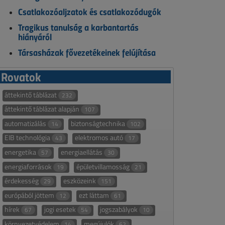
Csatlakozóaljzatok és csatlakozódugók
Tragikus tanulság a karbantartás
hiányáról
Társasházak fővezetékeinek felújítása
Rovatok
áttekintő táblázat
232
áttekintő táblázat alapján
107
automatizálás
biztonságtechnika
14
102
EIB technológia
elektromos autó
43
17
energetika
energiaellátás
57
30
energiaforrások
épületvillamosság
19
21
érdekesség
eszközeink
29
151
európából jöttem
ezt láttam
12
61
hírek
jogi esetek
jogszabályok
67
54
10
környezetvédelem
megújulók
14
62