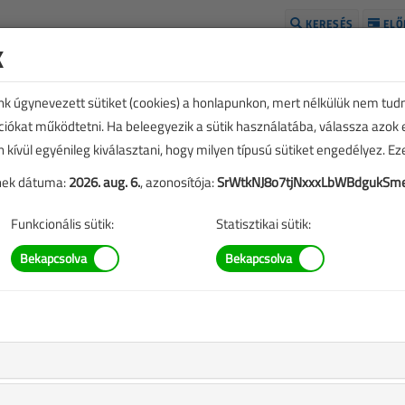
KERESÉS
ELŐ
k
H
unk úgynevezett sütiket (cookies) a honlapunkon, mert nélkülük nem tud
kciókat működtetni. Ha beleegyezik a sütik használatába, válassza azok
n kívül egyénileg kiválasztani, hogy milyen típusú sütiket engedélyez. E
tének dátuma:
2026. aug. 6.
, azonosítója:
SrWtkNJ8o7tjNxxxLbWBdgukSm
Funkcionális sütik:
Statisztikai sütik:
TARTALOM