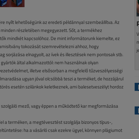
e nyílt lehetőségünk az eredeti példánnyal szembeállítva. Az
 minden részletében megegyezett. Sőt, a termékhez
V
etők mindkét kapcsolóhoz. De mint informátorunk kiemelte, ez
m
 hamisítvány tokozását szemrevételezni ahhoz, hogy
j
sorjázása elnagyolt, az ívek és illesztések nem pontosak stb.
gyártók által alkalmazottól: nem használnak olyan
zetvédelmet, illetve elsősorban a megfelelő tűzveszélyességi
lmaradása ugyan jóval olcsóbbá teszi a terméket, de hozzájárul
 törés esetén szilánkok keletkeznek, ami balesetveszélyt hordoz
ére szolgáló mező, vagy éppen a működtető kar megformázása
el a terméken, a megtévesztést szolgálja bizonyos típus-,
feltüntetése: ha a vásárló csak ezekre ügyel, könnyen plágiumot