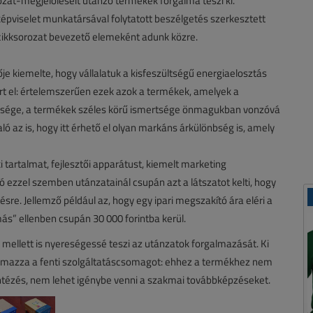
ozat-megjelöléseit utánzó termékek forgalma teszi ki.
képviselet munkatársával folytatott beszélgetés szerkesztett
ó cikksorozat bevezető elemeként adunk közre.
je kiemelte, hogy vállalatuk a kisfeszültségű energiaelosztás
ért el: értelemszerűen ezek azok a termékek, amelyek a
ttsége, a termékek széles körű ismertsége önmagukban vonzóvá
ó az is, hogy itt érhető el olyan markáns árkülönbség is, amely
tartalmat, fejlesztői apparátust, kiemelt marketing
sító ezzel szemben utánzatainál csupán azt a látszatot kelti, hogy
ésre. Jellemző például az, hogy egy ipari megszakító ára eléri a
más” ellenben csupán 30 000 forintba kerül.
 mellett is nyereségessé teszi az utánzatok forgalmazását. Ki
talmazza a fenti szolgáltatáscsomagot: ehhez a termékhez nem
yintézés, nem lehet igénybe venni a szakmai továbbképzéseket.