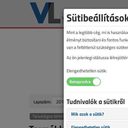
Sütibeállításo
Mint a legtöbb cég, mi is használ
élményt biztosítani és fontos fun
van a feltétlenül szükséges sütike
Az ön jelenlegi státusza létrejöt
Elengedhetetlen sütik:
Tudnivalók a sütikről
Lapszám:
Mik azok a sütik?
Tanulságos történetek
Elengedhetetlen sütik