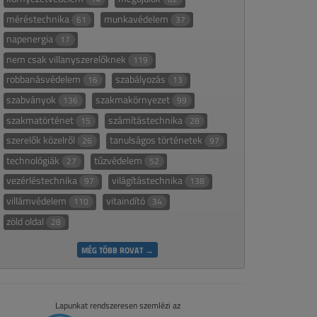
méréstechnika
munkavédelem
61
37
napenergia
17
nem csak villanyszerelőknek
119
robbanásvédelem
szabályozás
16
13
szabványok
szakmakörnyezet
136
99
szakmatörténet
számítástechnika
15
28
szerelők közelről
tanulságos történetek
26
97
technológiák
tűzvédelem
27
52
vezérléstechnika
világítástechnika
97
138
villámvédelem
vitaindító
110
34
zöld oldal
28
MÉG TÖBB ROVAT →
Lapunkat rendszeresen szemlézi az