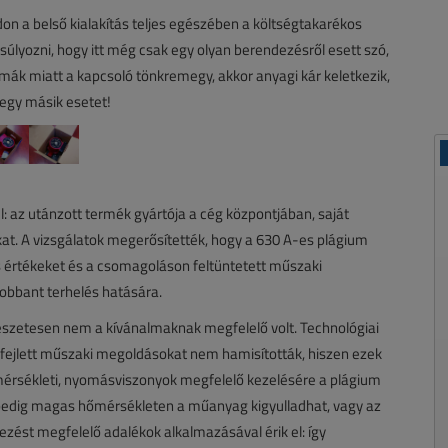
on a belső kialakítás teljes egészében a költségtakarékos
súlyozni, hogy itt még csak egy olyan berendezésről esett szó,
mák miatt a kapcsoló tönkremegy, akkor anyagi kár keletkezik,
 egy másik esetet!
: az utánzott termék gyártója a cég központjában, saját
at. A vizsgálatok megerősítették, hogy a 630 A-es plágium
 értékeket és a csomagoláson feltüntetett műszaki
obbant terhelés hatására.
szetesen nem a kívánalmaknak megfelelő volt. Technológiai
t, fejlett műszaki megoldásokat nem hamisították, hiszen ezek
őmérsékleti, nyomásviszonyok megfelelő kezelésére a plágium
 pedig magas hőmérsékleten a műanyag kigyulladhat, vagy az
ezést megfelelő adalékok alkalmazásával érik el: így