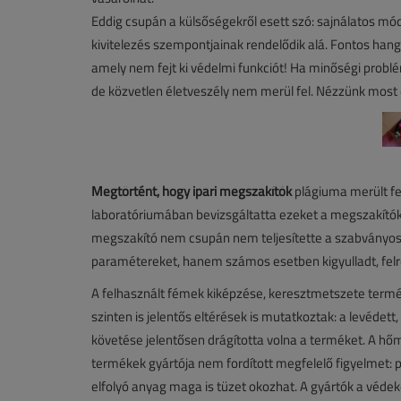
Eddig csupán a külsőségekről esett szó: sajnálatos mód
kivitelezés szempontjainak rendelődik alá. Fontos hang
amely nem fejt ki védelmi funkciót! Ha minőségi problé
de közvetlen életveszély nem merül fel. Nézzünk most
Megtörtént, hogy ipari megszakítók
plágiuma merült fel
laboratóriumában bevizsgáltatta ezeket a megszakítók
megszakító nem csupán nem teljesítette a szabványos
paramétereket, hanem számos esetben kigyulladt, felr
A felhasznált fémek kiképzése, keresztmetszete termé
szinten is jelentős eltérések is mutatkoztak: a levédet
követése jelentősen drágította volna a terméket. A h
termékek gyártója nem fordított megfelelő figyelmet:
elfolyó anyag maga is tüzet okozhat. A gyártók a védek