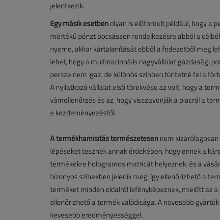
jelentkezik.
Egy másik esetben
olyan is előfordult például, hogy a p
mértékű pénzt bocsásson rendelkezésre abból a célból
nyerne, akkor kártalanítását ebből a fedezetből meg le
lehet, hogy a multinacionális nagyvállalat gazdasági pot
persze nem igaz, de különös színben tüntetné fel a tört
A nyilatkozó vállalat első törekvése az volt, hogy a t
vámellenőrzés és az, hogy visszavonják a piacról a term
e kezdeményezéstől.
A termékhamisítás természetesen
nem kizárólagosan 
lépéseket tesznek annak érdekében, hogy ennek a káro
termékekre hologramos matricát helyeznek, és a vásárl
bizonyos színekben jelenik meg: így ellenőrizhető a te
terméket minden oldalról lefényképeznek, mielőtt az a
ellenőrizhető a termék valódisága. A nevesebb gyártók 
kevesebb eredményességgel.