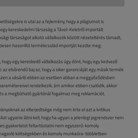
hetőségekre is utal az a fejlemény, hogy a plágiumot is
egy kereskedelmi társaság a Távol-Keletről importált
ági társaságot alkotó vállalkozók között nézeteltérés támadt,
etiesen hasonlító termékcsalád importját kezdte meg.
s, hogy egy kereskedő vállalkozás úgy dönt, hogy egy kedvező
 az elsőrendű baj az, hogy a siker garanciáját egy másik termék
 Hiszen a vásárló ebben az esetben abban a meggyőződésben
paramétereivel rendelkezik, ám amikor ebben csalódik, akkor
 és a megbízható gyártónál fogalmaz meg reklamációt.
ányoknak az elterjedtsége még nem érte el azt a kritikus
 Azt ugyanis látni kell, hogy ha ugyan a jelenlegi jogrendszer nem
ges gyakorlatot feltartóztatni nem egyszerű: komoly
 kimagasló költségekben és komoly munkaóra-többletben