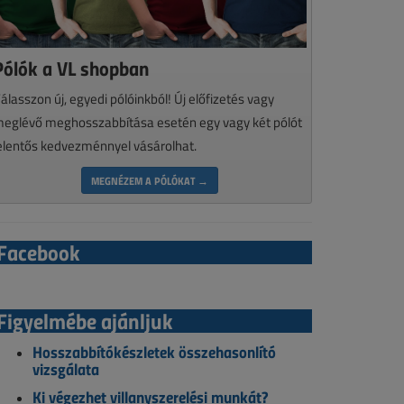
Pólók a VL shopban
álasszon új, egyedi pólóinkból! Új előfizetés vagy
eglévő meghosszabbítása esetén egy vagy két pólót
elentős kedvezménnyel vásárolhat.
MEGNÉZEM A PÓLÓKAT →
Facebook
Figyelmébe ajánljuk
Hosszabbítókészletek összehasonlító
vizsgálata
Ki végezhet villanyszerelési munkát?