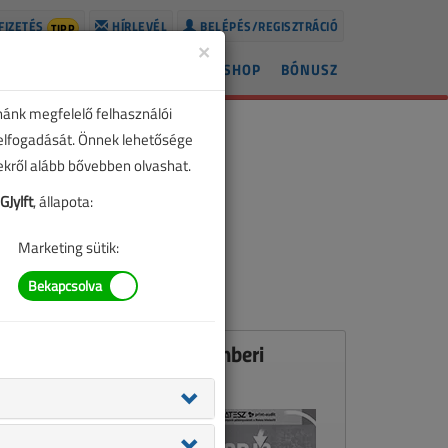
FIZETÉS
HÍRLEVÉL
BELÉPÉS/REGISZTRÁCIÓ
TIPP
×
ÍREK
LAPSZÁMOK
BLOG
SHOP
BÓNUSZ
nánk megfelelő felhasználói
 elfogadását. Önnek lehetősége
zekről alább bővebben olvashat.
Jylft
, állapota:
Marketing sütik:
Ez a cikk a VL 2011. decemberi
számában jelent meg.