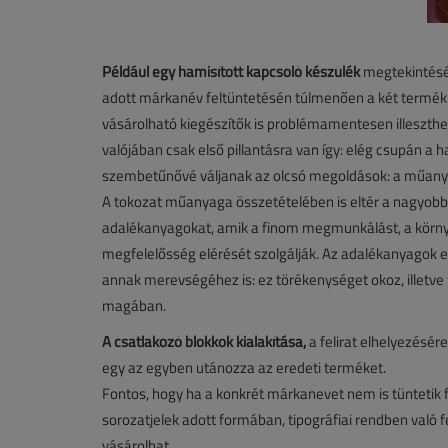
Például egy hamisított kapcsoló készülék
megtekintésér
adott márkanév feltüntetésén túlmenően a két termék
vásárolható kiegészítők is problémamentesen illeszth
valójában csak első pillantásra van így: elég csupán a
szembetűnővé váljanak az olcsó megoldások: a műanyag 
A tokozat műanyaga összetételében is eltér a nagyobb 
adalékanyagokat, amik a finom megmunkálást, a környe
megfelelősség elérését szolgálják. Az adalékanyagok e
annak merevségéhez is: ez törékenységet okoz, illetve
magában.
A csatlakozó blokkok kialakítása,
a felirat elhelyezés
egy az egyben utánozza az eredeti terméket.
Fontos, hogy ha a konkrét márkanevet nem is tüntetik f
sorozatjelek adott formában, tipográfiai rendben való 
vásárolhat.