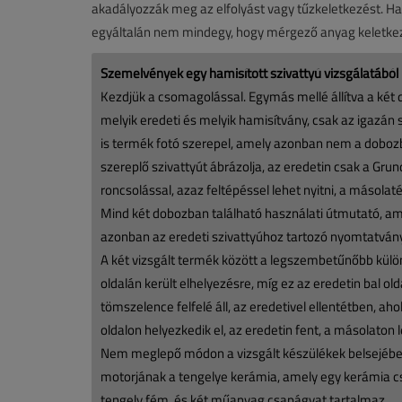
akadályozzák meg az elfolyást vagy tűzkeletkezést. H
egyáltalán nem mindegy, hogy mérgező anyag keletkezik
Szemelvények egy hamisított szivattyú vizsgálatából
Kezdjük a csomagolással. Egymás mellé állítva a két 
melyik eredeti és melyik hamisítvány, csak az igazá
is termék fotó szerepel, amely azonban nem a dobo
szereplő szivattyút ábrázolja, az eredetin csak a Gru
roncsolással, azaz feltépéssel lehet nyitni, a másolaté
Mind két dobozban található használati útmutató, ame
azonban az eredeti szivattyúhoz tartozó nyomtatván
A két vizsgált termék között a legszembetűnőbb külö
oldalán került elhelyezésre, míg ez az eredetin bal ol
tömszelence felfelé áll, az eredetivel ellentétben, ahol
oldalon helyezkedik el, az eredetin fent, a másolaton 
Nem meglepő módon a vizsgált készülékek belsejében
motorjának a tengelye kerámia, amely egy kerámia cs
tengely fém, és két műanyag csapágyat tartalmaz.