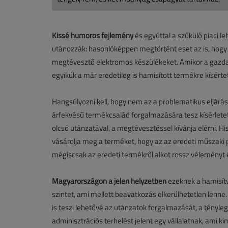
Kissé humoros fejlemény
és egyúttal a szűkülő piaci le
utánozzák: hasonlóképpen megtörtént eset az is, hogy 
megtévesztő elektromos készülékeket. Amikor a gazdas
egyikük a már eredetileg is hamisított termékre kísért
Hangsúlyozni kell, hogy nem az a problematikus eljárá
árfekvésű termékcsalád forgalmazására tesz kísérletet:
olcsó utánzatával, a megtévesztéssel kívánja elérni.
vásárolja meg a terméket, hogy az az eredeti műszaki 
mégiscsak az eredeti termékről alkot rossz véleményt
Magyarországon a jelen helyzetben
ezeknek a hamisítv
szintet, ami mellett beavatkozás elkerülhetetlen lenne.
is teszi lehetővé az utánzatok forgalmazását, a tényle
adminisztrációs terhelést jelent egy vállalatnak, ami