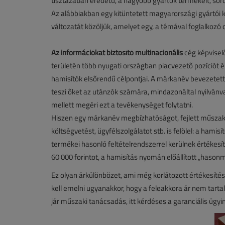
tisztázatlan eredetű, a nagyobb gyártók termékeit, sor
Az alábbiakban egy kitüntetett magyarországi gyártói 
változatát közöljük, amelyet egy, a témával foglalkoz
Az információkat biztosító multinacionális
cég képviselő
területén több nyugati országban piacvezető pozíciót 
hamisítók elsőrendű célpontjai. A márkanév bevezete
teszi őket az utánzók számára, mindazonáltal nyilvánval
mellett megéri ezt a tevékenységet folytatni.
Hiszen egy márkanév megbízhatóságot, fejlett műszaki 
költségvetést, ügyfélszolgálatot stb. is felölel: a hami
termékei hasonló feltételrendszerrel kerülnek értékesít
60 000 forintot, a hamisítás nyomán előállított „hason
Ez olyan árkülönbözet, ami még korlátozott értékesítés
kell emelni ugyanakkor, hogy a feleakkora ár nem tar
jár műszaki tanácsadás, itt kérdéses a garanciális üg