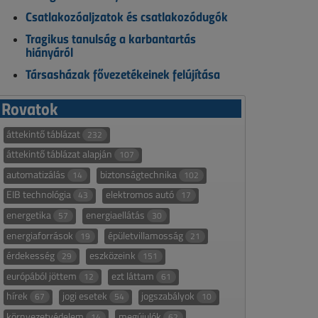
Csatlakozóaljzatok és csatlakozódugók
Tragikus tanulság a karbantartás
hiányáról
Társasházak fővezetékeinek felújítása
Rovatok
áttekintő táblázat
232
áttekintő táblázat alapján
107
automatizálás
biztonságtechnika
14
102
EIB technológia
elektromos autó
43
17
energetika
energiaellátás
57
30
energiaforrások
épületvillamosság
19
21
érdekesség
eszközeink
29
151
európából jöttem
ezt láttam
12
61
hírek
jogi esetek
jogszabályok
67
54
10
környezetvédelem
megújulók
14
62