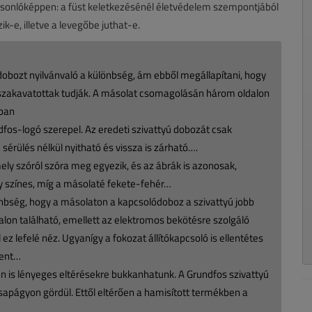
asonlóképpen: a füst keletkezésénél életvédelem szempontjából
-e, illetve a levegőbe juthat-e.
dobozt nyilvánvaló a különbség, ám ebből megállapítani, hogy
n szakavatottak tudják. A másolat csomagolásán három oldalon
zban
ndfos-logó szerepel. Az eredeti szivattyú dobozát csak
 sérülés nélkül nyitható és vissza is zárható….
ly szóról szóra meg egyezik, és az ábrák is azonosak,
y színes, míg a másolaté fekete-fehér…
nbség, hogy a másolaton a kapcsolódoboz a szivattyú jobb
dalon található, emellett az elektromos bekötésre szolgáló
 ez lefelé néz. Ugyanígy a fokozat állítókapcsoló is ellentétes
lent…
 is lényeges eltérésekre bukkanhatunk. A Grundfos szivattyú
apágyon gördül. Ettől eltérően a hamisított termékben a