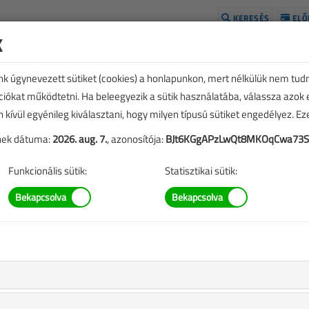
KERESÉS
ELŐ
k
H
unk úgynevezett sütiket (cookies) a honlapunkon, mert nélkülük nem tud
kciókat működtetni. Ha beleegyezik a sütik használatába, válassza azok
n kívül egyénileg kiválasztani, hogy milyen típusú sütiket engedélyez. E
tének dátuma:
2026. aug. 7.
, azonosítója:
BJt6KGgAPzLwQt8MKOqCwa73SG
Funkcionális sütik:
Statisztikai sütik:
TARTALOM