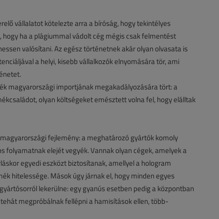
erelő vállalatot kötelezte arra a bíróság, hogy tekintélyes
, hogy ha a plágiummal vádolt cég mégis csak felmentést
hessen valósítani. Az egész történetnek akár olyan olvasata is
enciáljával a helyi, kisebb vállalkozók elnyomására tör, ami
énetet.
ermék magyarországi importjának megakadályozására tört: a
ékcsaládot, olyan költségeket emésztett volna fel, hogy elálltak
magyarországi fejlemény: a meghatározó gyártók komoly
s folyamatnak elejét vegyék. Vannak olyan cégek, amelyek a
áskor egyedi eszközt biztosítanak, amellyel a hologram
rmék hitelessége. Mások úgy járnak el, hogy minden egyes
 gyártósorról lekerülne: egy gyanús esetben pedig a központban
tehát megpróbálnak fellépni a hamisítások ellen, több-