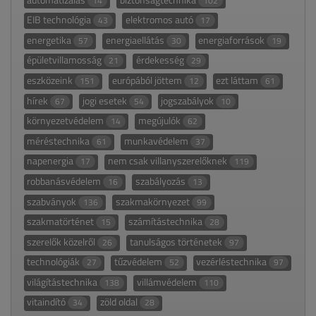
14
102
EIB technológia
elektromos autó
43
17
energetika
energiaellátás
energiaforrások
57
30
19
épületvillamosság
érdekesség
21
29
eszközeink
európából jöttem
ezt láttam
151
12
61
hírek
jogi esetek
jogszabályok
67
54
10
környezetvédelem
megújulók
14
62
méréstechnika
munkavédelem
61
37
napenergia
nem csak villanyszerelőknek
17
119
robbanásvédelem
szabályozás
16
13
szabványok
szakmakörnyezet
136
99
szakmatörténet
számítástechnika
15
28
szerelők közelről
tanulságos történetek
26
97
technológiák
tűzvédelem
vezérléstechnika
27
52
97
világítástechnika
villámvédelem
138
110
vitaindító
zöld oldal
34
28