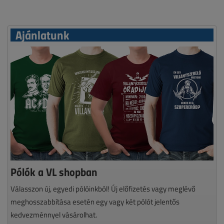
Ajánlatunk
Pólók a VL shopban
Válasszon új, egyedi pólóinkból! Új előfizetés vagy meglévő
meghosszabbítása esetén egy vagy két pólót jelentős
kedvezménnyel vásárolhat.