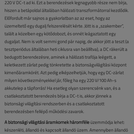
220 V DC-t ad ki. Ezt a berendezések legnagyobb része nem bírja,
hiszen a betápoldal általában hálózati transzformátorral kezdődik.
Előfordult már sajnos a gyakorlatban az az eset, hogy az
üzemeltető egy dugalj felszerelését kérte. Jött is a „szakember”,
talált a közelben egy kötődobozt, és onnét leágaztatott egy
dugaljat. Nem is volt semmi gond pár napig, de akkor jött a teszt (a
tesztperiódus általában heti ciklusra van beállítva), a DC rákerült a
bedugott berendezésre, aminek a hálózati trafója leégett, a
keletkezett zárlat pedig tönkretette a biztonságvilágítási központ
kimenőáramkörét. Azt pedig elképzelhetjük, hogy egy DC-zárlat
milyen következményekkel jár, főleg ha egy 220 V/100 Ah-s
akkutelep a tápforrás! Ha esetleg olyan szerencsénk van, és a
csatlakoztatott berendezés bírja a DC-t is, akkor jönnek a
biztonsági világítási rendszerben és a csatlakoztatott
berendezésben fellépő működési zavarok.
A biztonsági világítási áramkörnek háromféle
üzemmódja lehet:
készenléti, állandó és kapcsolt állandó üzem. Amennyiben állandó