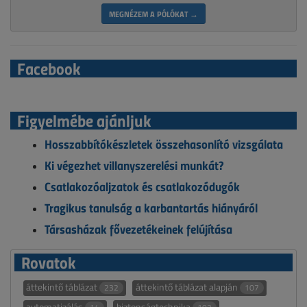
MEGNÉZEM A PÓLÓKAT →
Facebook
Figyelmébe ajánljuk
Hosszabbítókészletek összehasonlító vizsgálata
Ki végezhet villanyszerelési munkát?
Csatlakozóaljzatok és csatlakozódugók
Tragikus tanulság a karbantartás hiányáról
Társasházak fővezetékeinek felújítása
Rovatok
áttekintő táblázat
áttekintő táblázat alapján
232
107
automatizálás
biztonságtechnika