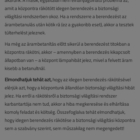
akarunk. A másik, egyáltalán nem elhanyagolható probléma az,
amit a központra rákötött idegen berendezés a biztonsági
világítási rendszerben okoz. Ha a rendszerre a berendezést az
árambetanulás után kötik rá (ez a gyakoribb eset), akkor a tesztek
túlterhelést jeleznek.
Ha még az árambetanítás előtt sikerül a berendezést titokban a
központra rákötni, akkor – amennyiben a berendezés kikapcsolt
állapotban van – a központ lámpahibát jelez, mivel a felvett áram
kisebb a betanultnál.
Elmondhatjuk tehát azt,
hogy az idegen berendezés rákötésével
elérjük azt, hogy a központunk állandóan biztonsági világítási hibát
jelez. Ha erről a rákötésről a biztonsági világítási rendszer
karbantartója nem tud, akkor a hiba megkeresése és elhárítása
komoly feladat és költség. Összefoglalva tehát elmondhatjuk,
hogy idegen berendezés rákötése a biztonsági világítási központra
sem a szabvány szerint, sem műszakilag nem megengedett!