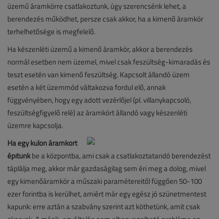
üzemű áramkörre csatlakoztunk, úgy szerencsénk lehet, a
berendezés működhet, persze csak akkor, ha a kimenő áramkör
terhelhetősége is megfelelő.
Ha készenléti üzemű a kimenő áramkör, akkor a berendezés
normál esetben nem üzemel, mivel csak feszültség-kimaradás és
teszt esetén van kimenő feszültség. Kapcsolt állandó üzem
esetén a két üzemmód váltakozva fordul elő, annak
függvényében, hogy egy adott vezérlőjel (pl. villanykapcsoló,
feszültségfigyelő relé) az áramkört állandó vagy készenléti
üzemre kapcsolja.
Ha egy külön áramkört
építünk
be a központba, ami csak a csatlakoztatandó berendezést
táplálja meg, akkor már gazdaságilag sem éri meg a dolog, mivel
egy kimenőáramkör a műszaki paramétereitől függően 50-100
ezer forintba is kerülhet, amiért már egy egész jó szünetmentest
kapunk: erre aztán a szabvány szerint azt köthetünk, amit csak