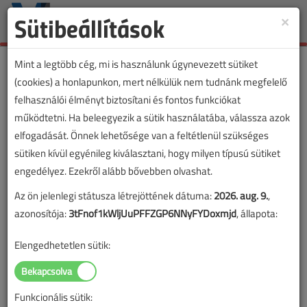
Sütibeállítások
×
Toggle
naviga
Mint a legtöbb cég, mi is használunk úgynevezett sütiket
(cookies) a honlapunkon, mert nélkülük nem tudnánk megfelelő
felhasználói élményt biztosítani és fontos funkciókat
működtetni. Ha beleegyezik a sütik használatába, válassza azok
elfogadását. Önnek lehetősége van a feltétlenül szükséges
sütiken kívül egyénileg kiválasztani, hogy milyen típusú sütiket
engedélyez. Ezekről alább bővebben olvashat.
Az ön jelenlegi státusza létrejöttének dátuma:
2026. aug. 9.
,
azonosítója:
3tFnof1kWljUuPFFZGP6NNyFYDoxmjd
, állapota:
Elengedhetetlen sütik:
Funkcionális sütik:
Lapszám: