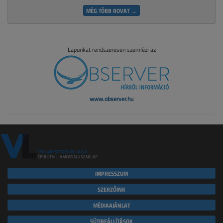
MÉG TÖBB ROVAT →
Lapunkat rendszeresen szemlézi az
www.observer.hu
IMPRESSZUM
SZERZŐINK
MÉDIAAJÁNLAT
SÜTIBEÁLLÍTÁSOK