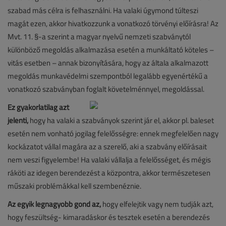
szabad más célra is felhasználni. Ha valaki úgymond túlteszi
magát ezen, akkor hivatkozzunk a vonatkozó törvényi előírásra! Az
Mvt. 11. §-a szerint a magyar nyelvű nemzeti szabványtól
különböző megoldás alkalmazása esetén a munkáltató köteles –
vitás esetben – annak bizonyítására, hogy az általa alkalmazott
megoldás munkavédelmi szempontból legalább egyenértékű a
vonatkozó szabványban foglalt követelménnyel, megoldással.
Ez gyakorlatilag azt
jelenti,
hogy ha valaki a szabványok szerint jár el, akkor pl. baleset
esetén nem vonható jogilag felelősségre: ennek megfelelően nagy
kockázatot vállal magára az a szerelő, aki a szabvány előírásait
nem veszi figyelembe! Ha valaki vállalja a felelősséget, és mégis
ráköti az idegen berendezést a központra, akkor természetesen
műszaki problémákkal kell szembenéznie.
Az egyik legnagyobb gond az,
hogy elfelejtik vagy nem tudják azt,
hogy feszültség- kimaradáskor és tesztek esetén a berendezés