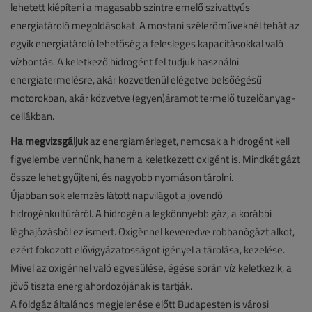
lehetett kiépíteni a magasabb szintre emelő szivattyús
energiatároló megoldásokat. A mostani szélerőműveknél tehát az
egyik energiatároló lehetőség a felesleges kapacitásokkal való
vízbontás. A keletkező hidrogént fel tudjuk használni
energiatermelésre, akár közvetlenül elégetve belsőégésű
motorokban, akár közvetve (egyen)áramot termelő tüzelőanyag-
cellákban.
Ha megvizsgáljuk
az energiamérleget, nemcsak a hidrogént kell
figyelembe vennünk, hanem a keletkezett oxigént is. Mindkét gázt
össze lehet gyűjteni, és nagyobb nyomáson tárolni.
Újabban sok elemzés látott napvilágot a jövendő
hidrogénkultúráról. A hidrogén a legkönnyebb gáz, a korábbi
léghajózásból ez ismert. Oxigénnel keveredve robbanógázt alkot,
ezért fokozott elővigyázatosságot igényel a tárolása, kezelése.
Mivel az oxigénnel való egyesülése, égése során víz keletkezik, a
jövő tiszta energiahordozójának is tartják.
A földgáz általános megjelenése előtt Budapesten is városi