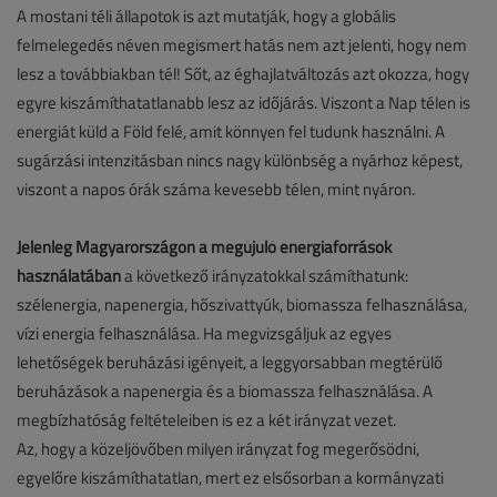
A mostani téli állapotok is azt mutatják, hogy a globális
felmelegedés néven megismert hatás nem azt jelenti, hogy nem
lesz a továbbiakban tél! Sőt, az éghajlatváltozás azt okozza, hogy
egyre kiszámíthatatlanabb lesz az időjárás. Viszont a Nap télen is
energiát küld a Föld felé, amit könnyen fel tudunk használni. A
sugárzási intenzitásban nincs nagy különbség a nyárhoz képest,
viszont a napos órák száma kevesebb télen, mint nyáron.
Jelenleg Magyarországon a megújuló energiaforrások
használatában
a következő irányzatokkal számíthatunk:
szélenergia, napenergia, hőszivattyúk, biomassza felhasználása,
vízi energia felhasználása. Ha megvizsgáljuk az egyes
lehetőségek beruházási igényeit, a leggyorsabban megtérülő
beruházások a napenergia és a biomassza felhasználása. A
megbízhatóság feltételeiben is ez a két irányzat vezet.
Az, hogy a közeljövőben milyen irányzat fog megerősödni,
egyelőre kiszámíthatatlan, mert ez elsősorban a kormányzati