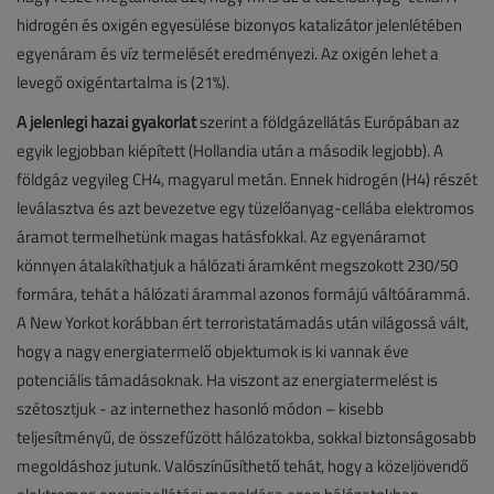
hidrogén és oxigén egyesülése bizonyos katalizátor jelenlétében
egyenáram és víz termelését eredményezi. Az oxigén lehet a
levegő oxigéntartalma is (21%).
A jelenlegi hazai gyakorlat
szerint a földgázellátás Európában az
egyik legjobban kiépített (Hollandia után a második legjobb). A
földgáz vegyileg CH4, magyarul metán. Ennek hidrogén (H4) részét
leválasztva és azt bevezetve egy tüzelőanyag-cellába elektromos
áramot termelhetünk magas hatásfokkal. Az egyenáramot
könnyen átalakíthatjuk a hálózati áramként megszokott 230/50
formára, tehát a hálózati árammal azonos formájú váltóárammá.
A New Yorkot korábban ért terroristatámadás után világossá vált,
hogy a nagy energiatermelő objektumok is ki vannak éve
potenciális támadásoknak. Ha viszont az energiatermelést is
szétosztjuk - az internethez hasonló módon – kisebb
teljesítményű, de összefűzött hálózatokba, sokkal biztonságosabb
megoldáshoz jutunk. Valószínűsíthető tehát, hogy a közeljövendő