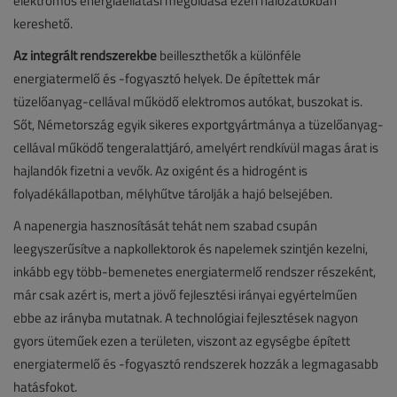
elektromos energiaellátási megoldása ezen hálózatokban
kereshető.
Az integrált rendszerekbe
beilleszthetők a különféle
energiatermelő és -fogyasztó helyek. De építettek már
tüzelőanyag-cellával működő elektromos autókat, buszokat is.
Sőt, Németország egyik sikeres exportgyártmánya a tüzelőanyag-
cellával működő tengeralattjáró, amelyért rendkívül magas árat is
hajlandók fizetni a vevők. Az oxigént és a hidrogént is
folyadékállapotban, mélyhűtve tárolják a hajó belsejében.
A napenergia hasznosítását tehát nem szabad csupán
leegyszerűsítve a napkollektorok és napelemek szintjén kezelni,
inkább egy több-bemenetes energiatermelő rendszer részeként,
már csak azért is, mert a jövő fejlesztési irányai egyértelműen
ebbe az irányba mutatnak. A technológiai fejlesztések nagyon
gyors üteműek ezen a területen, viszont az egységbe épített
energiatermelő és -fogyasztó rendszerek hozzák a legmagasabb
hatásfokot.