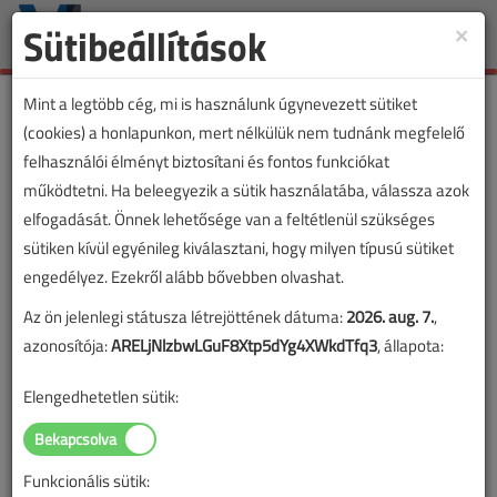
Sütibeállítások
×
Toggle
naviga
Mint a legtöbb cég, mi is használunk úgynevezett sütiket
(cookies) a honlapunkon, mert nélkülük nem tudnánk megfelelő
felhasználói élményt biztosítani és fontos funkciókat
működtetni. Ha beleegyezik a sütik használatába, válassza azok
elfogadását. Önnek lehetősége van a feltétlenül szükséges
sütiken kívül egyénileg kiválasztani, hogy milyen típusú sütiket
engedélyez. Ezekről alább bővebben olvashat.
Az ön jelenlegi státusza létrejöttének dátuma:
2026. aug. 7.
,
azonosítója:
ARELjNlzbwLGuF8Xtp5dYg4XWkdTfq3
, állapota:
Elengedhetetlen sütik:
Funkcionális sütik:
Lapszám: