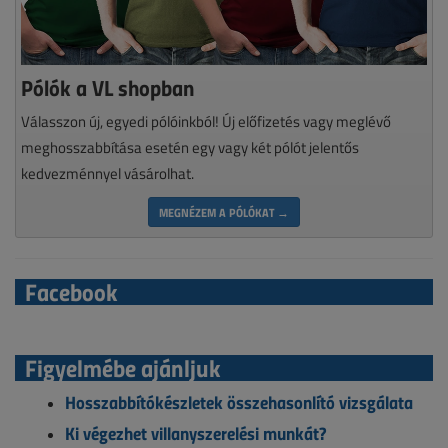
Pólók a VL shopban
Válasszon új, egyedi pólóinkból! Új előfizetés vagy meglévő
meghosszabbítása esetén egy vagy két pólót jelentős
kedvezménnyel vásárolhat.
MEGNÉZEM A PÓLÓKAT →
Facebook
Figyelmébe ajánljuk
Hosszabbítókészletek összehasonlító vizsgálata
Ki végezhet villanyszerelési munkát?