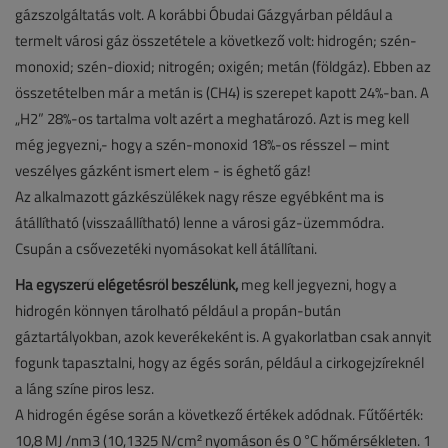
gázszolgáltatás volt. A korábbi Óbudai Gázgyárban például a
termelt városi gáz összetétele a következő volt: hidrogén; szén-
monoxid; szén-dioxid; nitrogén; oxigén; metán (földgáz). Ebben az
összetételben már a metán is (CH4) is szerepet kapott 24%-ban. A
„H2” 28%-os tartalma volt azért a meghatározó. Azt is meg kell
még jegyezni,- hogy a szén-monoxid 18%-os résszel – mint
veszélyes gázként ismert elem - is éghető gáz!
Az alkalmazott gázkészülékek nagy része egyébként ma is
átállítható (visszaállítható) lenne a városi gáz-üzemmódra.
Csupán a csővezetéki nyomásokat kell átállítani.
Ha egyszerű elégetésről beszélünk,
meg kell jegyezni, hogy a
hidrogén könnyen tárolható például a propán-bután
gáztartályokban, azok keverékeként is. A gyakorlatban csak annyit
fogunk tapasztalni, hogy az égés során, például a cirkogejzíreknél
a láng színe piros lesz.
A hidrogén égése során a következő értékek adódnak. Fűtőérték:
10,8 MJ /nm3 (10,1325 N/cm² nyomáson és 0 °C hőmérsékleten. 1