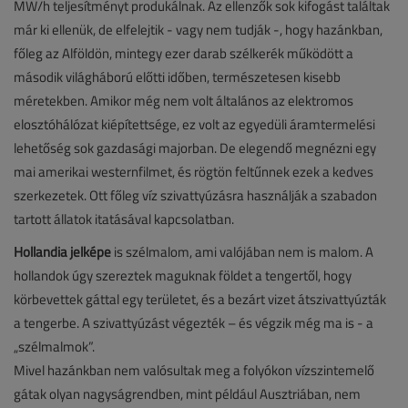
MW/h teljesítményt produkálnak. Az ellenzők sok kifogást találtak
már ki ellenük, de elfelejtik - vagy nem tudják -, hogy hazánkban,
főleg az Alföldön, mintegy ezer darab szélkerék működött a
második világháború előtti időben, természetesen kisebb
méretekben. Amikor még nem volt általános az elektromos
elosztóhálózat kiépítettsége, ez volt az egyedüli áramtermelési
lehetőség sok gazdasági majorban. De elegendő megnézni egy
mai amerikai westernfilmet, és rögtön feltűnnek ezek a kedves
szerkezetek. Ott főleg víz szivattyúzásra használják a szabadon
tartott állatok itatásával kapcsolatban.
Hollandia jelképe
is szélmalom, ami valójában nem is malom. A
hollandok úgy szereztek maguknak földet a tengertől, hogy
körbevettek gáttal egy területet, és a bezárt vizet átszivattyúzták
a tengerbe. A szivattyúzást végezték – és végzik még ma is - a
„szélmalmok”.
Mivel hazánkban nem valósultak meg a folyókon vízszintemelő
gátak olyan nagyságrendben, mint például Ausztriában, nem