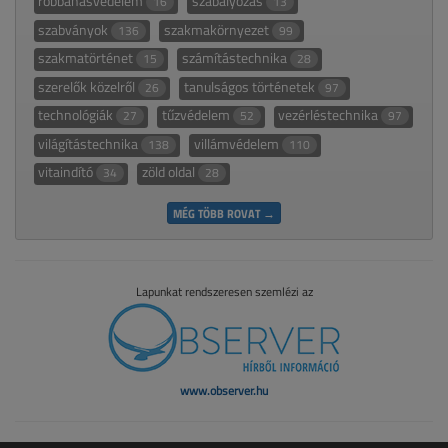
robbanásvédelem
szabályozás
16
13
szabványok
szakmakörnyezet
136
99
szakmatörténet
számítástechnika
15
28
szerelők közelről
tanulságos történetek
26
97
technológiák
tűzvédelem
vezérléstechnika
27
52
97
világítástechnika
villámvédelem
138
110
vitaindító
zöld oldal
34
28
MÉG TÖBB ROVAT →
Lapunkat rendszeresen szemlézi az
www.observer.hu