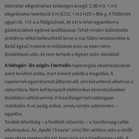
köbméter elégetéséhez szükséges levegő: 2,38 m3; 1 m3
elégetésekor keletkezik 0 m3CO2; 1 m3 H2O = 804 g. A fűtőérték
ugyan kb. 1/3-a a földgázénak, de ezt ki lehet egyenlíteni a
gázkészülékek égőinek beállításával. Tehát minden különösebb
probléma nélkül beilleszthető lenne a mai fűtési rendszerekbe is.
Belső égésű motorok is működnek ezen az elven némi
átalakítások után, és nem terhelik a légkört szén-dioxiddal!
A hidrogén- (és oxigén-) termelés
napenergiás alkalmazásoknál
azért kerülhet szóba, mert önként adódik a megoldás. A
napelemek egyenáramot állítanak elő, ami közvetlenül alkalmas a
vízbontásra. Nem kell bonyolult elektronikus berendezésekkel
átalakítani váltóárammá. A feszültséget kell valahogyan
stabilizálni. A víz pedig esővíz, amely szintén adómentes –
egyelőre.
További lehetőség – a fordított vízbontás – a tüzelőanyag cellák
alkalmazása. Az „Apolló 13 esete” című film vetítése után a nézők
nagy része megtanulta azt, hogy mi is az a tüzelőanyag-cella. A