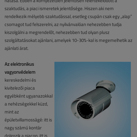
hatása. Ebben a környezetben jelentősen felértékelődött a
szaktudás, a piaci ismeretek jelentősége. Hiszen aki nem
rendelkezik mélyebb szaktudással, esetleg csupán csak egy „alap”
csomagot tud felszerelni, az nyilvánvalóan nehezebben tudja
kiszolgálni a megrendelőt, nehezebben tud olyan plusz
szolgáltatásokat ajánlani, amelyek 10-30%-kal is megemelhetik az
ajánlati árat.
Az elektronikus
vagyonvédelem
kereskedelmi és
kivitelezői piaca
egyébként ugyanazokkal
a nehézségekkel küzd,
mint az
épületvillamosságé: itt is
nagy számú kontár
dolgozik a piacon, itt is