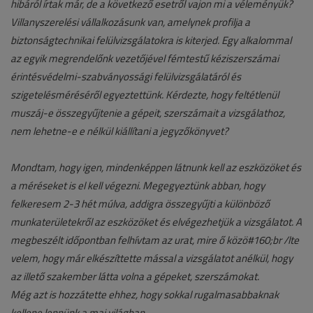
hibáról írtak már, de a következő esetről vajon mi a véleményük?
Villanyszerelési vállalkozásunk van, amelynek profilja a
biztonságtechnikai felülvizsgálatokra is kiterjed. Egy alkalommal
az egyik megrendelőnk vezetőjével fémtestű kéziszerszámai
érintésvédelmi-szabványossági felülvizsgálatáról és
szigetelésméréséről egyeztettünk. Kérdezte, hogy feltétlenül
muszáj-e összegyűjtenie a gépeit, szerszámait a vizsgálathoz,
nem lehetne-e e nélkül kiállítani a jegyzőkönyvet?
Mondtam, hogy igen, mindenképpen látnunk kell az eszközöket és
a méréseket is el kell végezni. Megegyeztünk abban, hogy
felkeresem 2-3 hét múlva, addigra összegyűjti a különböző
munkaterületekről az eszközöket és elvégezhetjük a vizsgálatot. A
megbeszélt időpontban felhívtam az urat, mire ő közö#160;br /lte
velem, hogy már elkészíttette mással a vizsgálatot anélkül, hogy
az illető szakember látta volna a gépeket, szerszámokat.
Még azt is hozzátette ehhez, hogy sokkal rugalmasabbaknak
kellene lennünk a mai világban.