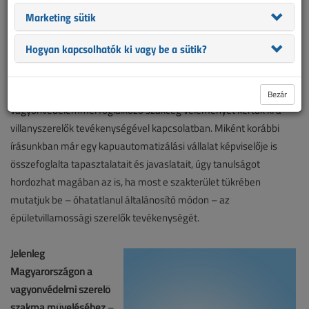
villanyszerelők tevékenységével kapcsolatban. Miként korábbi
Marketing sütik
írásunkban már egy kapuautomatizálási vállalat képviselője is
összefoglalta ta...
Hogyan kapcsolhatók ki vagy be a sütik?
E havi tanulságos történetünkben
egy elektronikus
Bezár
vagyonvédelemmel foglalkozó szakcég véleményét kértük ki a
villanyszerelők tevékenységével kapcsolatban. Miként korábbi
írásunkban már egy kapuautomatizálási vállalat képviselője is
összefoglalta tapasztalatait és javaslatait, úgy tanulságot
hordozhat magában az is, ha most e szakterület tükrében
mutatjuk be – óhatatlanul általánosító módon – az
épületvillamossági szerelők tevékenységét.
Jelenleg
Magyarországon a
vagyonvédelmi szerelő
szakma műveléséhez
–