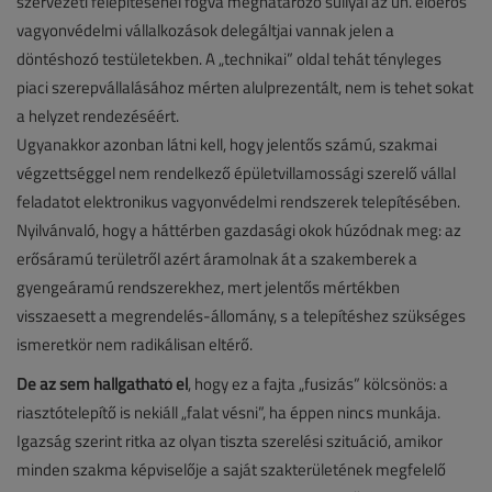
szervezeti felépítésénél fogva meghatározó súllyal az ún. élőerős
vagyonvédelmi vállalkozások delegáltjai vannak jelen a
döntéshozó testületekben. A „technikai” oldal tehát tényleges
piaci szerepvállalásához mérten alulprezentált, nem is tehet sokat
a helyzet rendezéséért.
Ugyanakkor azonban látni kell, hogy jelentős számú, szakmai
végzettséggel nem rendelkező épületvillamossági szerelő vállal
feladatot elektronikus vagyonvédelmi rendszerek telepítésében.
Nyilvánvaló, hogy a háttérben gazdasági okok húzódnak meg: az
erősáramú területről azért áramolnak át a szakemberek a
gyengeáramú rendszerekhez, mert jelentős mértékben
visszaesett a megrendelés-állomány, s a telepítéshez szükséges
ismeretkör nem radikálisan eltérő.
De az sem hallgatható el
, hogy ez a fajta „fusizás” kölcsönös: a
riasztótelepítő is nekiáll „falat vésni”, ha éppen nincs munkája.
Igazság szerint ritka az olyan tiszta szerelési szituáció, amikor
minden szakma képviselője a saját szakterületének megfelelő