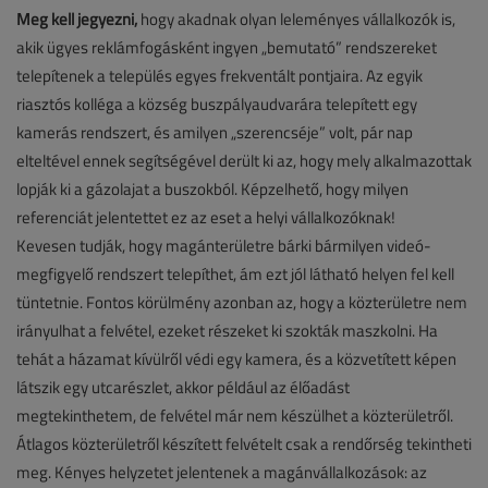
Meg kell jegyezni,
hogy akadnak olyan leleményes vállalkozók is,
akik ügyes reklámfogásként ingyen „bemutató” rendszereket
telepítenek a település egyes frekventált pontjaira. Az egyik
riasztós kolléga a község buszpályaudvarára telepített egy
kamerás rendszert, és amilyen „szerencséje” volt, pár nap
elteltével ennek segítségével derült ki az, hogy mely alkalmazottak
lopják ki a gázolajat a buszokból. Képzelhető, hogy milyen
referenciát jelentettet ez az eset a helyi vállalkozóknak!
Kevesen tudják, hogy magánterületre bárki bármilyen videó-
megfigyelő rendszert telepíthet, ám ezt jól látható helyen fel kell
tüntetnie. Fontos körülmény azonban az, hogy a közterületre nem
irányulhat a felvétel, ezeket részeket ki szokták maszkolni. Ha
tehát a házamat kívülről védi egy kamera, és a közvetített képen
látszik egy utcarészlet, akkor például az élőadást
megtekinthetem, de felvétel már nem készülhet a közterületről.
Átlagos közterületről készített felvételt csak a rendőrség tekintheti
meg. Kényes helyzetet jelentenek a magánvállalkozások: az