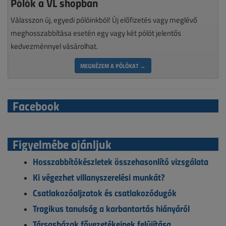
Pólók a VL shopban
Válasszon új, egyedi pólóinkból! Új előfizetés vagy meglévő
meghosszabbítása esetén egy vagy két pólót jelentős
kedvezménnyel vásárolhat.
MEGNÉZEM A PÓLÓKAT →
Facebook
Figyelmébe ajánljuk
Hosszabbítókészletek összehasonlító vizsgálata
Ki végezhet villanyszerelési munkát?
Csatlakozóaljzatok és csatlakozódugók
Tragikus tanulság a karbantartás hiányáról
Társasházak fővezetékeinek felújítása