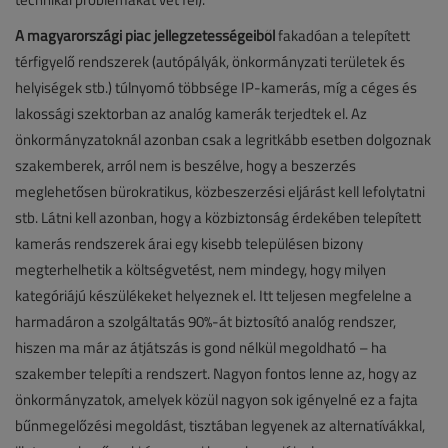
A magyarországi piac jellegzetességeiből
fakadóan a telepített
térfigyelő rendszerek (autópályák, önkormányzati területek és
helyiségek stb.) túlnyomó többsége IP-kamerás, míg a céges és
lakossági szektorban az analóg kamerák terjedtek el. Az
önkormányzatoknál azonban csak a legritkább esetben dolgoznak
szakemberek, arról nem is beszélve, hogy a beszerzés
meglehetősen bürokratikus, közbeszerzési eljárást kell lefolytatni
stb. Látni kell azonban, hogy a közbiztonság érdekében telepített
kamerás rendszerek árai egy kisebb településen bizony
megterhelhetik a költségvetést, nem mindegy, hogy milyen
kategóriájú készülékeket helyeznek el. Itt teljesen megfelelne a
harmadáron a szolgáltatás 90%-át biztosító analóg rendszer,
hiszen ma már az átjátszás is gond nélkül megoldható – ha
szakember telepíti a rendszert. Nagyon fontos lenne az, hogy az
önkormányzatok, amelyek közül nagyon sok igényelné ez a fajta
bűnmegelőzési megoldást, tisztában legyenek az alternatívákkal,