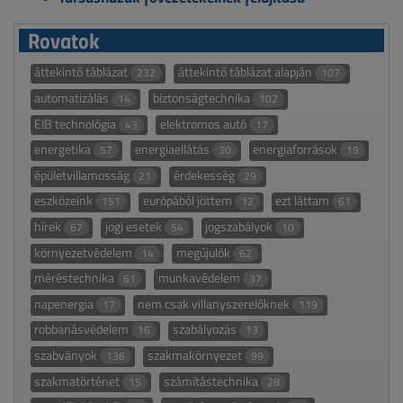
Rovatok
áttekintő táblázat
áttekintő táblázat alapján
232
107
automatizálás
biztonságtechnika
14
102
EIB technológia
elektromos autó
43
17
energetika
energiaellátás
energiaforrások
57
30
19
épületvillamosság
érdekesség
21
29
eszközeink
európából jöttem
ezt láttam
151
12
61
hírek
jogi esetek
jogszabályok
67
54
10
környezetvédelem
megújulók
14
62
méréstechnika
munkavédelem
61
37
napenergia
nem csak villanyszerelőknek
17
119
robbanásvédelem
szabályozás
16
13
szabványok
szakmakörnyezet
136
99
szakmatörténet
számítástechnika
15
28