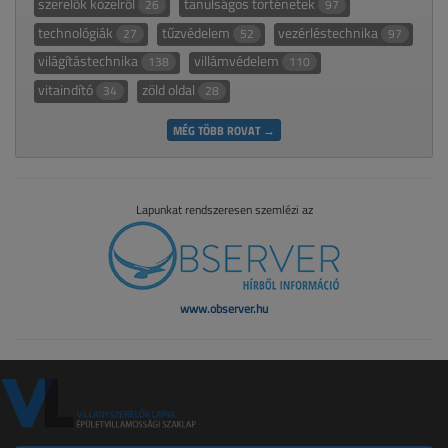
szerelők közelről
tanulságos történetek
26
97
technológiák
tűzvédelem
vezérléstechnika
27
52
97
világítástechnika
villámvédelem
138
110
vitaindító
zöld oldal
34
28
MÉG TÖBB ROVAT →
Lapunkat rendszeresen szemlézi az
www.observer.hu