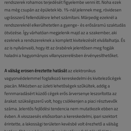
rendszerek rohamos terjedését figyelembe venni itt. Noha ezek
ma még csupán az épületek kb. 1%-nál jelennek meg, rövidesen
ugrásszerű fellendülésre lehet számítani. Márpedig ezeknél a
rendszereknél elkerülhetetlen a gyenge- és erősáramú szaktudás
ötvözése. Így várhatóan megjelenik majd az a szakember, aki
ezeknek a rendszereknek a komplett kivitelezését elvállalhatja. És
az is nyilvánvaló, hogy itt az órabérek jelentősen meg fogják
haladni a hagyományos villanyszerelésben érvényesíthetőket.
A válság erősen éreztette hatását
az elektronikus
vagyonvédelemmel foglalkozó kereskedelmi és kivitelezőcégek
piacán. Miközben az üzleti lehetőségek szűkültek, addig a
fennmaradásért küzdő cégek erős árversenye leszorította az
árakat: szükségszerű volt, hogy csökkenjen a piaci résztvevők
száma. Jelentős fejlődési tendencia nem mutatkozik ebben az
évben. A visszaesés elsősorban a kereskedelmi, ipari szektort
érintette, a lakossági területen kevésbé volt érezhető a válság