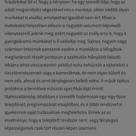
feladatokat lát el. Nagy a kényszer: ha egy szerelő látja, hogy az
adott megrendelés végeztével nincs munkája, akkor inkább olyan
munkákat is elvállal, amelyekhez igazából nem ért. Mivel a
kivitelezési helyszínen először a nagyobb volument képviselő
villanyszerelő jelenik meg, ezért nagyobb az esély arra is, hogy a
gyengeáramú munkákat is ő valósítja meg. Sajnos, nagyon nagy
számban érkeznek panaszok ezekre a munkákra: a kifogások
meghatározó részét pontosan a szaktudás hiányából fakadó
hibákra lehet visszavezetni: például noha behúzzák a kábeleket a
riasztórendszernek vagy a kameráknak, de nem olyan kábelt és
nem oda, ahová és amit ténylegesen kellett volna. A másik tipikus
probléma a termékek műszaki specifikációját érintő
tájékozatlanság: általában a szerelők hajlamosak egy-egy típus
telepítését, programozását elsajátítani, és a többi rendszert is
igyekeznek saját tudásuknak megfeleltetni. Ennek az az
eredménye, hogy a telepített rendszer nem, vagy tényleges
képességeinek csak tört részén képes üzemelni.