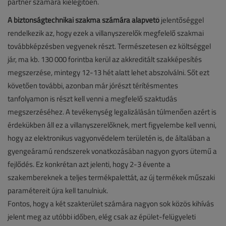
partner számára kielégítően.
A biztonságtechnikai szakma számára alapvető
jelentőséggel
rendelkezik az, hogy ezek a villanyszerelők megfelelő szakmai
továbbképzésben vegyenek részt. Természetesen ez költséggel
jár, ma kb. 130 000 forintba kerül az akkreditált szakképesítés
megszerzése, mintegy 12-13 hét alatt lehet abszolválni. Sőt ezt
követően további, azonban már jórészt térítésmentes
tanfolyamon is részt kell venni a megfelelő szaktudás
megszerzéséhez. A tevékenység legalizálásán túlmenően azért is
érdekükben áll ez a villanyszerelőknek, mert figyelembe kell venni,
hogy az elektronikus vagyonvédelem területén is, de általában a
gyengeáramú rendszerek vonatkozásában nagyon gyors ütemű a
fejlődés. Ez konkrétan azt jelenti, hogy 2-3 évente a
szakembereknek a teljes termékpalettát, az új termékek műszaki
paramétereit újra kell tanulniuk.
Fontos, hogy a két szakterület számára nagyon sok közös kihívás
jelent meg az utóbbi időben, elég csak az épület-felügyeleti