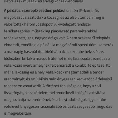
illetve ezek műszaki és anyagi konzekvenciáival.
A példában szereplő esetben például
szintén IP-kamerás
megoldást választották a község, és az első ütemben meg is
valósítottak három „oszlopot”. A kivitelezett rendszer
felsőkategóriás, műszakilag piacvezető paraméterekkel
rendelkezett, igaz, nagyon drága volt. A nem szakszerű telepítés
elmaradt, ennélfogva például a megvásárolt speed dóm-kamerák
a mai napig használaton kívül várnak az üzembe helyezésre.
Időközben kiírták a második ütemet is, és láss csodát, ismét az a
vállalkozás nyert, amelynek félbemaradt a korábbi telepítése. Itt
már a lakosság és a helyi vállalkozók megtámadták a tender
eredményét, és az új kiírás már lényegesen kedvezőbb árfekvésű
rendszerre vonatkozik. A történet tanulsága az, hogy a civil
összefogás, a szakértelemmel rendelkező kollégák aktivitása
meghozhatja az eredményt, és a helyi adottságok figyelembe
vételével lényegesen racionálisabb és tisztességesebb megoldás
is megvalósítani.