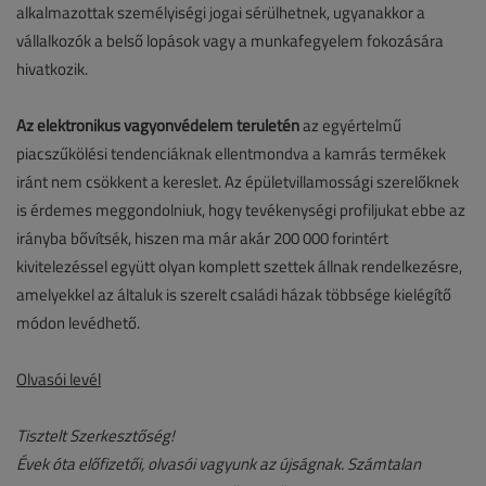
alkalmazottak személyiségi jogai sérülhetnek, ugyanakkor a
vállalkozók a belső lopások vagy a munkafegyelem fokozására
hivatkozik.
Az elektronikus vagyonvédelem területén
az egyértelmű
piacszűkölési tendenciáknak ellentmondva a kamrás termékek
iránt nem csökkent a kereslet. Az épületvillamossági szerelőknek
is érdemes meggondolniuk, hogy tevékenységi profiljukat ebbe az
irányba bővítsék, hiszen ma már akár 200 000 forintért
kivitelezéssel együtt olyan komplett szettek állnak rendelkezésre,
amelyekkel az általuk is szerelt családi házak többsége kielégítő
módon levédhető.
Olvasói levél
Tisztelt Szerkesztőség!
Évek óta előfizetői, olvasói vagyunk az újságnak. Számtalan