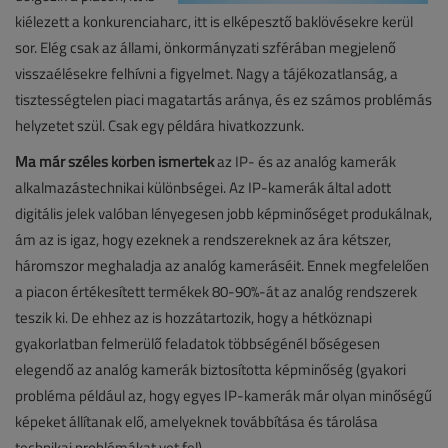
kiélezett a konkurenciaharc, itt is elképesztő baklövésekre kerül
sor. Elég csak az állami, önkormányzati szférában megjelenő
visszaélésekre felhívni a figyelmet. Nagy a tájékozatlanság, a
tisztességtelen piaci magatartás aránya, és ez számos problémás
helyzetet szül. Csak egy példára hivatkozzunk.
Ma már széles körben ismertek
az IP- és az analóg kamerák
alkalmazástechnikai különbségei. Az IP-kamerák által adott
digitális jelek valóban lényegesen jobb képminőséget produkálnak,
ám az is igaz, hogy ezeknek a rendszereknek az ára kétszer,
háromszor meghaladja az analóg kameráséit. Ennek megfelelően
a piacon értékesített termékek 80-90%-át az analóg rendszerek
teszik ki. De ehhez az is hozzátartozik, hogy a hétköznapi
gyakorlatban felmerülő feladatok többségénél bőségesen
elegendő az analóg kamerák biztosította képminőség (gyakori
probléma például az, hogy egyes IP-kamerák már olyan minőségű
képeket állítanak elő, amelyeknek továbbítása és tárolása
technikai problémákat vet fel).