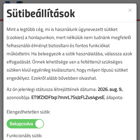
Sütibeállítások
×
Toggle
naviga
Mint a legtöbb cég, mi is használunk úgynevezett sütiket
(cookies) a honlapunkon, mert nélkülük nem tudnánk megfelelő
felhasználói élményt biztosítani és fontos funkciókat
működtetni. Ha beleegyezik a sütik használatába, válassza azok
elfogadását. Önnek lehetősége van a feltétlenül szükséges
sütiken kívül egyénileg kiválasztani, hogy milyen típusú sütiket
engedélyez. Ezekről alább bővebben olvashat.
Az ön jelenlegi státusza létrejöttének dátuma:
2026. aug. 9.
,
azonosítója:
ET9fZXDFtxp7mnrL7SsJzFLZus4gvsE
, állapota:
Elengedhetetlen sütik:
Funkcionális sütik:
Lapszám: