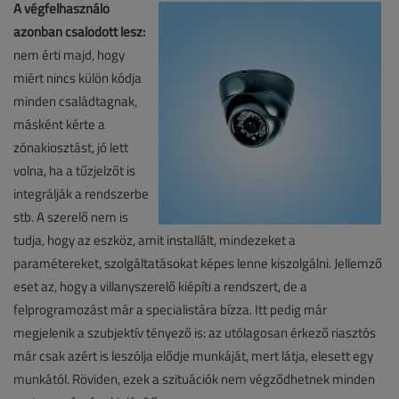
A végfelhasználó
azonban csalódott lesz:
nem érti majd, hogy
miért nincs külön kódja
minden családtagnak,
másként kérte a
zónakiosztást, jó lett
volna, ha a tűzjelzőt is
integrálják a rendszerbe
stb. A szerelő nem is
tudja, hogy az eszköz, amit installált, mindezeket a
paramétereket, szolgáltatásokat képes lenne kiszolgálni. Jellemző
eset az, hogy a villanyszerelő kiépíti a rendszert, de a
felprogramozást már a specialistára bízza. Itt pedig már
megjelenik a szubjektív tényező is: az utólagosan érkező riasztós
már csak azért is leszólja elődje munkáját, mert látja, elesett egy
munkától. Röviden, ezek a szituációk nem végződhetnek minden