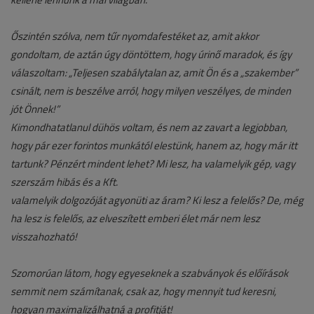
Őszintén szólva, nem tűr nyomdafestéket az, amit akkor
gondoltam, de aztán úgy döntöttem, hogy úrinő maradok, és így
válaszoltam: „Teljesen szabálytalan az, amit Ön és a „szakember”
csinált, nem is beszélve arról, hogy milyen veszélyes, de minden
jót Önnek!”
Kimondhatatlanul dühös voltam, és nem az zavart a legjobban,
hogy pár ezer forintos munkától elestünk, hanem az, hogy már itt
tartunk? Pénzért mindent lehet? Mi lesz, ha valamelyik gép, vagy
szerszám hibás és a Kft.
valamelyik dolgozóját agyonüti az áram? Ki lesz a felelős? De, még
ha lesz is felelős, az elveszített emberi élet már nem lesz
visszahozható!
Szomorúan látom, hogy egyeseknek a szabványok és előírások
semmit nem számítanak, csak az, hogy mennyit tud keresni,
hogyan maximalizálhatná a profitját!