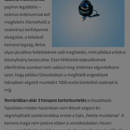
papíron legalábbis –
számos kritériumnak kell
megfelelni. Kiemelhető a
szakirányú tanfolyamok
elvégzése, a kötelező
kamarai tagság, illetve
olyan járulékos feltételeknek való megfelelés, mint például erkölcsi
bizonyítvány beszerzése. Ezen feltételek teljesülésének
ellenőrzése azonban nem valósul meg: érdemes elgondolkozni
azon, hogy például Szlovákiában a megfelelő engedélyek
hiányában végzett munkáért 1000 eurós büntetést szabnak ki,
míg
Romániában akár 3 hónapos börtönbüntetés
is kiszabható.
Sajnálatos módon hazánkban nem létezik szigorú és
végrehajtható szankcionálása ennek a fajta „fekete munkának”. A
kamara maga nem potens ebben a vonatkozásban, hiszen