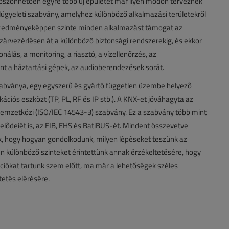
köszönhetően egyre több új épületet már ilyen módon terveznek
lügyeleti szabvány, amelyhez különböző alkalmazási területekről
 eredményeképpen szinte minden alkalmazást támogat az
 zárvezérlésen át a különböző biztonsági rendszerekig, és ekkor
nálás, a monitoring, a riasztó, a vízellenőrzés, az
int a háztartási gépek, az audioberendezések sorát.
szabványa, egy egyszerű és gyártó független üzembe helyező
ciós eszközt (TP, PL, RF és IP stb.). A KNX-et jóváhagyta az
emzetközi (ISO/IEC 14543-3) szabvány. Ez a szabvány több mint
 elődeiét is, az EIB, EHS és BatiBUS-ét. Mindent összevetve
k, hogy hogyan gondolkodunk, milyen lépéseket teszünk az
n különböző szinteket érintettünk annak érzékeltetésére, hogy
ciókat tartunk szem előtt, ma már a lehetőségek széles
tetés elérésére.