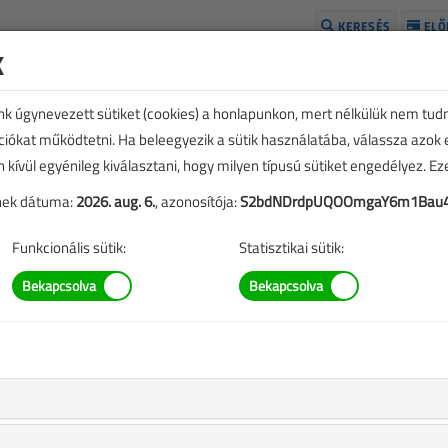
KERESÉS
ELŐ
k
H
unk úgynevezett sütiket (cookies) a honlapunkon, mert nélkülük nem tud
kciókat működtetni. Ha beleegyezik a sütik használatába, válassza azok
n kívül egyénileg kiválasztani, hogy milyen típusú sütiket engedélyez. E
tének dátuma:
2026. aug. 6.
, azonosítója:
S2bdNDrdpUQOOmgaY6m1Bau4
Funkcionális sütik:
Statisztikai sütik:
TARTALOM