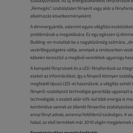
szabályozhatók. Az új, energiatakarékos fényforrások e
„Remegés”, szabálytalan fényerő vagy akár a fényforrá
alkalmazás következményeként.
A dimmergyártók, valamint egyes világítási eszközöke
problémának a megoldására. Ez egy egészen új dimmert
Building-en mutattak be a nagyközönség számára, „di
vezérlőegységekre váltja, amelyek a rendszerben vezé
kábelen keresztül: a meglévő vezetékek ugyanúgy hasz
A kompakt fénycsövek és a LED-fényforrások az integrál
ezeket az információkat, így a fényerő könnyen szabály
megfelelő típusú LED-et használunk, a világítás színét i
fényerő-szabályozó technológia garantálja ugyanazt a 
technológiák, s ezalatt akár 45%-kal több energia is me
kombinálva vannak az állandó fényerőre szabályozással
annyi fényt adnak, amennyi feltétlenül szükséges. A ve
halad, az első termékek már 2010 végén megjelennek a
Energiatakarékos mozgásérzékelők