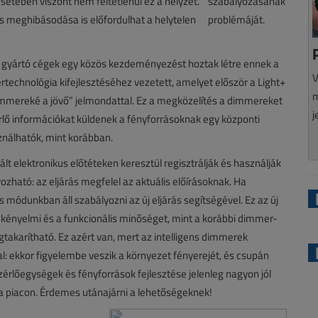
setében viszont nem feltétlenül ez a helyzet.
s meghibásodása is előfordulhat a helytelen
t gyártó cégek egy közös kezdeményezést hoztak létre ennek a
V
echnológia kifejlesztéséhez vezetett, amelyet először a Light+
m
mmereké a jövő” jelmondattal. Ez a megközelítés a dimmereket
j
rlő információkat küldenek a fényforrásoknak egy központi
nálhatók, mint korábban.
t elektronikus előtéteken keresztül regisztrálják és használják
ozható: az eljárás megfelel az aktuális előírásoknak. Ha
s módunkban áll szabályozni az új eljárás segítségével. Ez az új
kényelmi és a funkcionális minőséget, mint a korábbi dimmer-
gtakarítható. Ez azért van, mert az intelligens dimmerek
: ekkor figyelembe veszik a környezet fényerejét, és csupán
zérlőegységek és fényforrások fejlesztése jelenleg nagyon jól
 piacon. Érdemes utánajárni a lehetőségeknek!