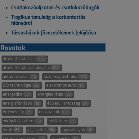
Csatlakozóaljzatok és csatlakozódugók
Tragikus tanulság a karbantartás
hiányáról
Társasházak fővezetékeinek felújítása
Rovatok
áttekintő táblázat
232
áttekintő táblázat alapján
107
automatizálás
biztonságtechnika
14
102
EIB technológia
elektromos autó
43
17
energetika
energiaellátás
57
30
energiaforrások
épületvillamosság
19
21
érdekesség
eszközeink
29
151
európából jöttem
ezt láttam
12
61
hírek
jogi esetek
jogszabályok
66
54
10
környezetvédelem
megújulók
14
62