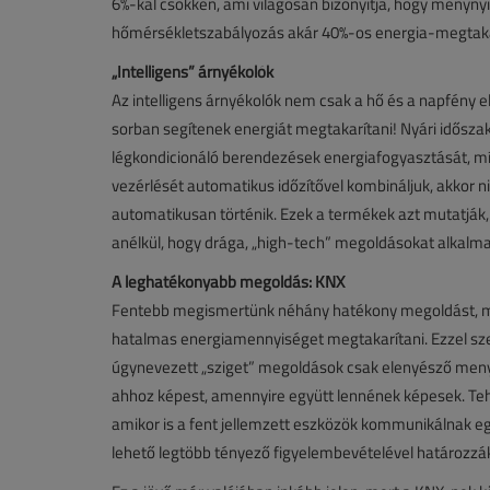
6%-kal csökken, ami világosan bizonyítja, hogy menynyi
hőmérsékletszabályozás akár 40%-os energia-megtaka
„Intelligens” árnyékolók
Az intelligens árnyékolók nem csak a hő és a napfény e
sorban segítenek energiát megtakarítani! Nyári idősza
légkondicionáló berendezések energiafogyasztását, mí
vezérlését automatikus időzítővel kombináljuk, akkor 
automatikusan történik. Ezek a termékek azt mutatják
anélkül, hogy drága, „high-tech” megoldásokat alkalm
A leghatékonyabb megoldás: KNX
Fentebb megismertünk néhány hatékony megoldást, 
hatalmas energiamennyiséget megtakarítani. Ezzel sze
úgynevezett „sziget” megoldások csak elenyésző meny
ahhoz képest, amennyire együtt lennének képesek. Tehá
amikor is a fent jellemzett eszközök kommunikálnak e
lehető legtöbb tényező figyelembevételével határozzá