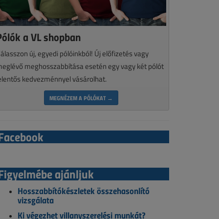
Pólók a VL shopban
álasszon új, egyedi pólóinkból! Új előfizetés vagy
eglévő meghosszabbítása esetén egy vagy két pólót
elentős kedvezménnyel vásárolhat.
MEGNÉZEM A PÓLÓKAT →
Facebook
Figyelmébe ajánljuk
Hosszabbítókészletek összehasonlító
vizsgálata
Ki végezhet villanyszerelési munkát?