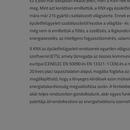
Ez a jövő már valójában inkább jelen, mert a KNX-nek 
meg. Mint azt korábban említettük, a KNX egy épületfe
mára már 215 gyártó csatlakozott világszerte. Ennek
épületfelügyeleti szabályozástól kezdve a világítás- és
még nem is említettük a fűtés, a szellőzés, a légkondicio
energiakezelés, az intelligens fogyasztásmérés, valam
A KNX az épületfelügyeleti rendszerek egyetlen világ
szoftverrel (ETS), amely támogatja az összes kommuniká
európai (CENELEC EN 50090 és EN 13321-1 CEN) és a n
20 éves piaci tapasztalaton alapul, magába foglalva az
megállapítható, hogy a lényeges kérdések azon múlna
energiatakarékosság megvalósítása során. A fentiekbe
akár teljes rendszerben gondolkodunk, akár egyes funk
palettája áll rendelkezésre az energiahatékony üzemel