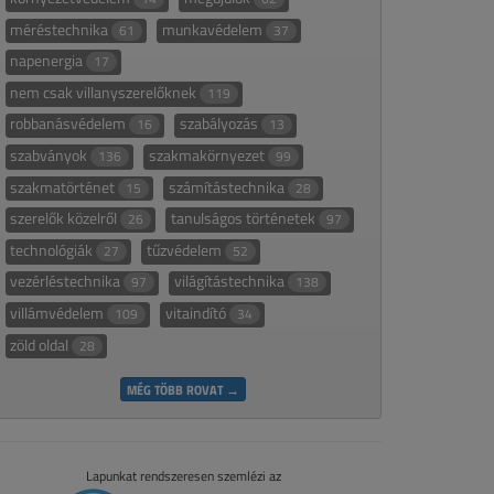
méréstechnika
munkavédelem
61
37
napenergia
17
nem csak villanyszerelőknek
119
robbanásvédelem
szabályozás
16
13
szabványok
szakmakörnyezet
136
99
szakmatörténet
számítástechnika
15
28
szerelők közelről
tanulságos történetek
26
97
technológiák
tűzvédelem
27
52
vezérléstechnika
világítástechnika
97
138
villámvédelem
vitaindító
109
34
zöld oldal
28
MÉG TÖBB ROVAT →
Lapunkat rendszeresen szemlézi az