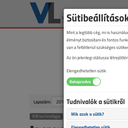
Sütibeállításo
Mint a legtöbb cég, mi is használ
élményt biztosítani és fontos fun
van a feltétlenül szükséges sütike
Az ön jelenlegi státusza létrejöt
Elengedhetetlen sütik:
Tudnivalók a sütikről
Lapszám:
Mik azok a sütik?
EIB technológia
Elengedhetetlen sütik