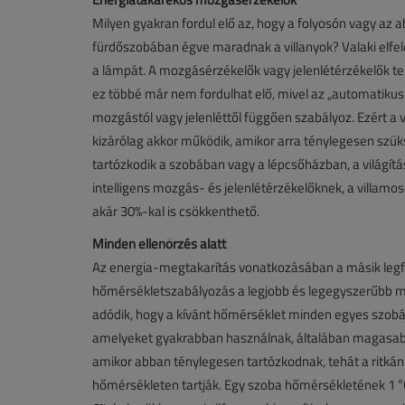
Milyen gyakran fordul elő az, hogy a folyosón vagy az a
fürdőszobában égve maradnak a villanyok? Valaki elfele
a lámpát. A mozgásérzékelők vagy jelenlétérzékelők tel
ez többé már nem fordulhat elő, mivel az „automatikus
mozgástól vagy jelenléttől függően szabályoz. Ezért a v
kizárólag akkor működik, amikor arra ténylegesen szü
tartózkodik a szobában vagy a lépcsőházban, a világítá
intelligens mozgás- és jelenlétérzékelőknek, a villam
akár 30%-kal is csökkenthető.
Minden ellenőrzés alatt
Az energia-megtakarítás vonatkozásában a másik legfő
hőmérsékletszabályozás a legjobb és legegyszerűbb m
adódik, hogy a kívánt hőmérséklet minden egyes szobáb
amelyeket gyakrabban használnak, általában magasabb h
amikor abban ténylegesen tartózkodnak, tehát a ritkán
hőmérsékleten tartják. Egy szoba hőmérsékletének 1 °