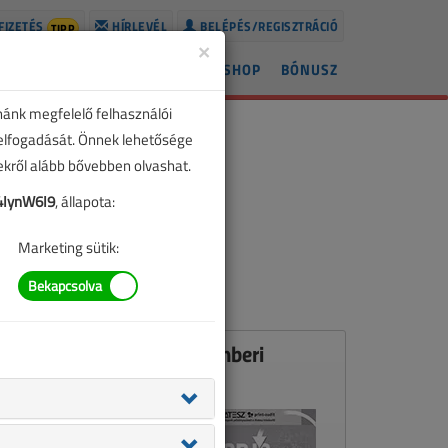
FIZETÉS
HÍRLEVÉL
BELÉPÉS/REGISZTRÁCIÓ
TIPP
×
ÍREK
LAPSZÁMOK
BLOG
SHOP
BÓNUSZ
nánk megfelelő felhasználói
 elfogadását. Önnek lehetősége
zekről alább bővebben olvashat.
IynW6I9
, állapota:
Marketing sütik:
Ez a cikk a VL 2010. decemberi
számában jelent meg.