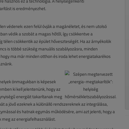
re hasznos ez a technológia. A helyiségenkénti
rítást is eredményezhet.
llen védenek: ezen felül óvják a magánéletet, és nem utolsó
kban védik a szobát a magas hőtől, így csökkentve a
g télen csökkentik az épület hőveszteségét. Ha az árnyékolók
nincs is többé szükség manuális szabályozásra, minden
, hogy ma már minden otthon és iroda lehet energiatakarékos
aznánk.
melyek önmagukban is képesek
mben ki kell jelentenünk, hogy az
nyiségű energiát takarítanak meg
t a jövő ezeknek a különálló rendszereknek az integrálása,
gymással és hatnak egymás működésére, ami azt jelenti, hogy a
k meg az energiafelhasználást.