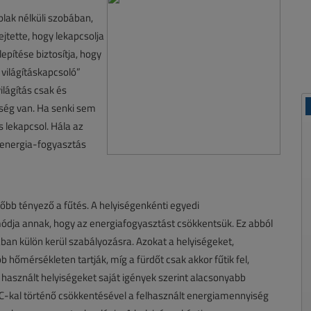
blak nélküli szobában,
jtette, hogy lekapcsolja
epítése biztosítja, hogy
 világításkapcsoló”
ilágítás csak és
kség van. Ha senki sem
s lekapcsol. Hála az
osenergia-fogyasztás
bb tényező a fűtés. A helyiségenkénti egyedi
ódja annak, hogy az energiafogyasztást csökkentsük. Ez abból
an külön kerül szabályozásra. Azokat a helyiségeket,
őmérsékleten tartják, míg a fürdőt csak akkor fűtik fel,
 használt helyiségeket saját igények szerint alacsonyabb
C-kal történő csökkentésével a felhasznált energiamennyiség