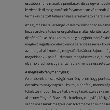
esetében néha mások a prioritások, de az egyre növekv
kérdést illető magatartások folyamatosan változnak. 
termékek célzott felhasználása érzékelhető energia-
Az egymással is versengő vállalatok különböző alkalmazá
hozzájárulva a teljes energiafelhasználás jelentős csö
újépítésű” öko-házak sem mindig a legjobb módját kín
meglévő ingatlanok elektromos berendezéseinek korsze
az energiahatékonyság megvalósításában. Sajnos még 
megoldások – például dimmer, mozgásérzékelő, autom
olyan jó eredményt garantálhatnak, mint az összetett
A megfelelő fénymennyiség
Az embereknek szükségük van fényre, de hogy pontosan
évszakoktól vagy napsza- koktól, a napfény mennyiség
tökéletes módon biztosítják a világítások széles skálán
alacsony fényerőtől az erős, hatékony megvilágításig.
szabályozásának megfelelően folyamatosan kivonásra 