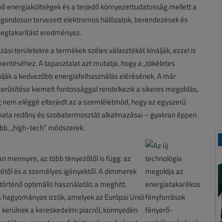
ő energiaköltségek és a terjedő környezettudatosság mellett a
A gondosan tervezett elektromos hálózatok, berendezések és
megtakarítást eredményez.
si területekre a termékek széles választékát kínálják, ezzel is
kkentéséhez. A tapasztalat azt mutatja, hogy a „tökéletes
álják a kedvezőbb energiafelhasználás elérésének. A már
rűsítése kiemelt fontossággal rendelkezik a sikeres megoldás,
nem eléggé elterjedt az a szemléletmód, hogy az egyszerű
ata redőny és szobatermosztát alkalmazásai – gyakran éppen
ebb, „high-tech” módszerek.
 mennyire, az több tényezőtől is függ: az
étől és a személyes igényektől. A dimmerek
 történő optimális használatát: a meghitt,
 A hagyományos izzók, amelyek az Európai Unió
kerülnek a kereskedelmi piacról, könnyedén