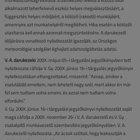
munkabiztonsági előírása: a darukezelő felelős a kötöző által
alkalmazott teherfelvevő eszköz helyes megválasztásáért, a
függesztés helyes módjáért, a kötöző (rakodó) munkájáért,
amennyire azt munkahelyéről megítélheti. Hiba esetén a kötözőt
utasítania kell annak azonnali megszüntetésére. A darukezelő
időjárásra vonatkozó nyilatkozatát igazolják, az Országos
meteorológiai szolgálat éghajlati adatszolgáltatás adatai.
V. A. darukezelő
200X. május 05-i tárgyalási jegyzőkönyvben tett
nyilatkozata cáfolja V. Gy. 200X. június 16-i tárgyalás jegyzőkönyvi
nyilatkozatában elhangzottakat, miszerint: ”Aznap, amikor a
zsalutáblát emeltem, nem lehetett nagy szél, mert akkor én már
fel sem tudtam volna emelni, és azzal nem tudtam volna
elfordulni.”
V. Gy. 200X. június 16-i tárgyalási jegyzőkönyvi nyilatkozatát saját
maga cáfolja a 200X. november 26-i V. A. darukezelő és V. Gy.
zsaluépítő munkavezető szembesítési jegyzőkönyvében. V. A.
darukezelő nyilatkozata: „Az ácsok szóltak, hogy leakasztják a