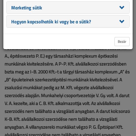
munkásra rádőlt egy kb. 10x2,7 m méretű, nem megfelelően
Marketing sütik
rögzített acél zsalutábla. A kihívott mentők a sérültnél (Sz. I.
villanyszerelő) 8 napon túl gyógyuló combnyaktörést állapítottak
Hogyan kapcsolhatók ki vagy be a sütik?
meg és kórházba szállították. A vizsgálat során megállapítást
nyert, hogy a P. A. Ingatlanforgalmazó és -fejlesztő Kft. mint
megrendelő vállalkozási szerződésben megbízta a P-P.
Bezár
Fővállalkozó és Kereskedelmi Kft-t (a felelős műszaki vezető M.
A., építésvezető P. E.) egy társasházi komplexum építkezési
munkáinak kivitelezésére. A P-P. Kft. alvállalkozói szerződésben
bízta meg az I-B. 2000 Kft.-t a tárgyi társasház komplexum „A” és
„B” épületeinek szerkezetépítési munkáinak kivitelezésével. A
zsaluzási munkákat pedig az M. Kft. végezte alvállalkozói
szerződés alapján. Munkahelyi csoportvezetője V. Gy. volt. A darut
V. A. kezelte, aki a C. B. Kft. alkalmazottja volt. Az alvállalkozói
szerződés nem található a vizsgálati anyagban. A darut kölcsönző
K-B. Kft. alvállalkozói szerződése nem található a vizsgálati
anyagban. A villanyszerelő munkákat végző P. G. Építőipari Kft.
alvállalkozói szerződése nem található a vizsgálati anyagban.