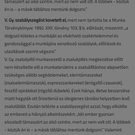
támaszért az alsó szintre, mert az nem volt ott. A többiek - köztük
én is – a másik táblához mentünk dolgozni.”
V. Gy. szabályszegést követett el,
mert nem tartotta be a Munka
Törvénykönyve 1992. XXII. törvény 103. § b. előírását, miszerint: „a
dolgozó köteles a munkáját az elvárható szakértelemmel és
gondossággal a munkájára vonatkozó szabályok, előírások és
utasítások szerint végezni.”
V. Gy. zsaluépítő munkavezető a zsaluépítés megkezdése előtt
nem készítette elő a munkaterületre a zsaluállításhoz alapvetően
szükséges alábbi segédelemeket, elemtámaszokat
(zsaluelemtámaszok), expresszankereket (lerögzítő csavarok),
feszítő spirálokat (rögzítő dübelek). Ezek hiánya, illetve beszerzése
miatt hagyták ott őrizetlenül az ideiglenes tárolási helyzetben levő
zsalutáblát. Ezután tetézte a szabályszegést azzal, hogy elküldte
az embereit a hiányzó alkatrészekért: „két ember gyorsan
elszaladt támaszért az alsó szintre, mert az nem volt ott. A többiek
- köztük én is – a másik táblához mentünk dolgozni.” Valamint