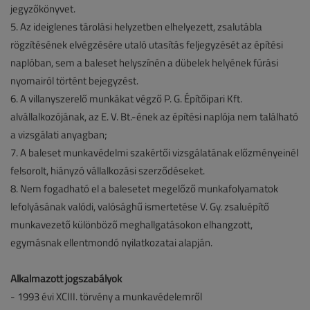
jegyzőkönyvet.
5. Az ideiglenes tárolási helyzetben elhelyezett, zsalutábla
rögzítésének elvégzésére utaló utasítás feljegyzését az építési
naplóban, sem a baleset helyszínén a dübelek helyének fúrási
nyomairól történt bejegyzést.
6. A villanyszerelő munkákat végző P. G. Építőipari Kft.
alvállalkozójának, az E. V. Bt.-ének az építési naplója nem található
a vizsgálati anyagban;
7. A baleset munkavédelmi szakértői vizsgálatának előzményeinél
felsorolt, hiányzó vállalkozási szerződéseket.
8. Nem fogadható el a balesetet megelőző munkafolyamatok
lefolyásának valódi, valósághű ismertetése V. Gy. zsaluépítő
munkavezető különböző meghallgatásokon elhangzott,
egymásnak ellentmondó nyilatkozatai alapján.
Alkalmazott jogszabályok
- 1993 évi XCIII. törvény a munkavédelemről