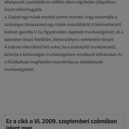
elhelyezett zsalutáblát az eldőlés elleni rögzítetlen állapotban,
őrizet nélkül hagyták.
4. Ezalatt egy másik emeleti szintre mentek, hogy leszereljék a
szükséges támaszokat egy másik zsalutábláról. A bekövetkezett
baleset igazolta V. Gy. figyelmetlen, kapkodó munkavégzését, és a
balesetet okozó felelőtlen, életveszélyes cselekedete tényét.
A baleset elkerülhető lett volna, ha a zsaluépítő munkavezető,
betartja a biztonságos munkavégzésre vonatkozó előírásokat, és
a fővállalkozó megfelelően koordinálja az alvállalkozók
munkavégzését.
Ez a cikk a VL 2009. szeptemberi számában
jelent meg.