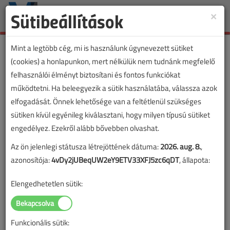
Sütibeállítások
×
Toggle
naviga
Mint a legtöbb cég, mi is használunk úgynevezett sütiket
(cookies) a honlapunkon, mert nélkülük nem tudnánk megfelelő
felhasználói élményt biztosítani és fontos funkciókat
működtetni. Ha beleegyezik a sütik használatába, válassza azok
elfogadását. Önnek lehetősége van a feltétlenül szükséges
sütiken kívül egyénileg kiválasztani, hogy milyen típusú sütiket
engedélyez. Ezekről alább bővebben olvashat.
Az ön jelenlegi státusza létrejöttének dátuma:
2026. aug. 8.
,
azonosítója:
4vDy2jUBeqUW2eY9ETV33XFJ5zc6qDT
, állapota:
Elengedhetetlen sütik:
Funkcionális sütik:
Lapszám: