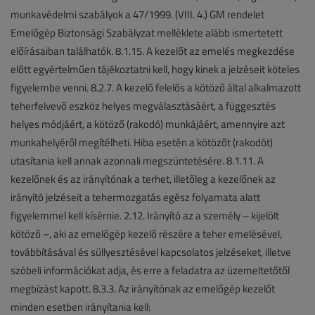
munkavédelmi szabályok a 47/1999. (VIII. 4.) GM rendelet
Emelőgép Biztonsági Szabályzat melléklete alább ismertetett
előírásaiban találhatók. 8.1.15. A kezelőt az emelés megkezdése
előtt egyértelműen tájékoztatni kell, hogy kinek a jelzéseit köteles
figyelembe venni. 8.2.7. A kezelő felelős a kötöző által alkalmazott
teherfelvevő eszköz helyes megválasztásáért, a függesztés
helyes módjáért, a kötöző (rakodó) munkájáért, amennyire azt
munkahelyéről megítélheti. Hiba esetén a kötözőt (rakodót)
utasítania kell annak azonnali megszüntetésére. 8.1.11. A
kezelőnek és az irányítónak a terhet, illetőleg a kezelőnek az
irányító jelzéseit a tehermozgatás egész folyamata alatt
figyelemmel kell kísérnie. 2.12. Irányító az a személy – kijelölt
kötöző –, aki az emelőgép kezelő részére a teher emelésével,
továbbításával és süllyesztésével kapcsolatos jelzéseket, illetve
szóbeli információkat adja, és erre a feladatra az üzemeltetőtől
megbízást kapott. 8.3.3. Az irányítónak az emelőgép kezelőt
minden esetben irányítania kell: