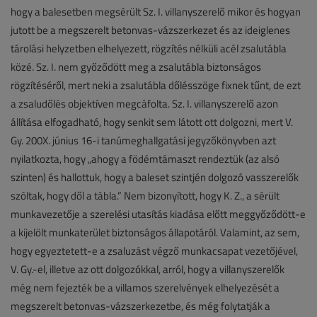
hogy a balesetben megsérült Sz. I. villanyszerelő mikor és hogyan
jutott be a megszerelt betonvas-vázszerkezet és az ideiglenes
tárolási helyzetben elhelyezett, rögzítés nélküli acél zsalutábla
közé. Sz. I. nem győződött meg a zsalutábla biztonságos
rögzítéséről, mert neki a zsalutábla dőlésszöge fixnek tűnt, de ezt
a zsaludőlés objektíven megcáfolta. Sz. I. villanyszerelő azon
állítása elfogadható, hogy senkit sem látott ott dolgozni, mert V.
Gy. 200X. június 16-i tanúmeghallgatási jegyzőkönyvben azt
nyilatkozta, hogy „ahogy a födémtámaszt rendeztük (az alsó
szinten) és hallottuk, hogy a baleset szintjén dolgozó vasszerelők
szóltak, hogy dől a tábla.” Nem bizonyított, hogy K. Z., a sérült
munkavezetője a szerelési utasítás kiadása előtt meggyőződött-e
a kijelölt munkaterület biztonságos állapotáról. Valamint, az sem,
hogy egyeztetett-e a zsaluzást végző munkacsapat vezetőjével,
V. Gy.-el, illetve az ott dolgozókkal, arról, hogy a villanyszerelők
még nem fejezték be a villamos szerelvények elhelyezését a
megszerelt betonvas-vázszerkezetbe, és még folytatják a