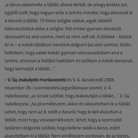
„a darus odaemelte a táblát, ahova kértük, de ahogy lerakta azt,
egyből szólt, hogy nagyon erős a szél és mondta, hogy akasszuk le
a daruról a táblát. 75 fokos szögbe raktuk, egyik oldalról
kitámasztottuk ebbe a szögbe. Két ember gyorsan elszaladt
támaszért az alsó szintre, mert az nem volt ott. A többiek - köztük
én is – a másik táblához mentünk dolgozni (az alsó szintre). Aztán
hallottam, hogy valaki kiabál, gyorsan visszaszaladtam arra a
szintre, ahonnan a kiáltást hallottam és szóltam a másik darusnak,
hogy leemeljük a táblát…”
- V. Gy. zsaluépítő munkavezető
és V. A. darukezelő 200X.
november 26-i szembesítési jegyzőkönyve szerint. V. A.
nyilatkozata: „az ácsok szóltak, hogy leakasztják a táblát…”. V. Gy.
nyilatkozata: „ha jól emlékszem, akkor én akasztottam le a táblát.
Lehet, hogy nem az A. szólt a daruról, hogy le kell akasztani a
táblát, most hogy visszaemlékszem, lehet, hogy a szomszéd
épületen dolgozók szóltak, hogy kellene nekik a darus, ezért
akasztottam ki a táblát. Nem emlékszem pontosan, de az biztos,