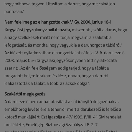
hogy mit hova tegyen. Utasítom a darust, hogy mit csináljon
pontosan.”
Nem felel meg az elhangzottaknak V. Gy. 200X. június 16-i
tárgyalási jegyzőkönyv nyilatkozata,
miszerint: „szólt a darus, hogy
a nagy széllökések miatt nem tudja megvárni a zsalutábla
lefogatását, és mondta, hogy vegyük le a daruhorgot a tábláról.”
Az idézett nyilatkozatban elhangzottakat cáfolja, V. A. darukezelő
200X. május 05-i tárgyalási jegyzőkönyvben tett nyilatkozata
szerint: „Az én felelősségem addig terjed, hogy a táblát a
megadott helyre lerakom és kész, onnan, hogy a daruról
leakasztották a táblát, a többi az ácsok dolga”.
Szakértői megjegyzés
A darukezelő nem adhat utasítást az őt irányító dolgozónak az
emelőhorog levételére a teherről, mert a darukezelő is felelős a
kötöző munkájáért. Ezt igazolja a 47/1999. (VIII. 4.) GM rendelet
melléklete, Emelőgép Biztonsági Szabályzat 8. 2. 7