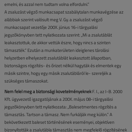
emelni, és azzal nem tudtam volna elfordulni.”
A zsaluzást végző munkacsapat szabálytalan munkavégzése az
alábbiak szerint valósult meg V. Gy. a zsaluzást végző
munkacsapat vezetője 200X. június 16-i tárgyalási
jegyzőkönyvben tett nyilatkozata szerint: „Mi a zsalutáblát
leakasztottuk, de akkor vettük észre, hogy nincs a szinten
támaszték.” Ezután a munkaterületen ideiglenes tárolási
helyzetben elhelyezett zsalutáblát leakasztott állapotban,
biztonságos rögzítés- és őrizet nélkül hagyták és elmentek egy
másik szintre, hogy egy másik zsalutábláról le- szereljék a
szükséges támaszokat.
Nem felel meg a biztonsági követelményeknek
F. I., az I-B. 2000
Kft. ügyvezető igazgatójának a 200X. május 08-i tárgyalási
jegyzőkönyvben tett nyilatkozata: „Balesetmentes rögzítés a
támasztás. Tartson a támasz. Nem furkálják meg külön.” A
bekövetkezett baleset történésének eseményei, objektíven
bizonyították a zsalutábla támasztás nem megfelelő rögzítésének