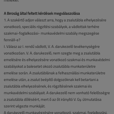
melléklet
A Bíróság által feltett kérdések megválaszolása
1. A szakértő adjon választ arra, hogy a zsalutábla elhelyezésére
vonatkozó, speciális rögzítési szabályok, a vádlottak terhére
szakmai-foglalkozási- munkavédelmi szabály megszegése
fennáll-e?
I. Válasz az I. rendű vádlott, V. A. darukezelő tevékenységére
vonatkozóan. V. A. darukezelő, nem szegte meg a zsalutábla
emelésére és elhelyezésére vonatkozó szakmai és munkavédelmi
szabályokat a balesetet okozó zsalutábla munkaterületre
emelése során. A zsalutáblának a felhasználási munkaterületre
emelése után, a zsalut beépítő dolgozóknak kell betartani a
zsalutábla elhelyezésének, és rögzítésének szakmai és
munkavédelmi szabályait. A darukezelő nem vonható felelősségre
a zsalutábla dőléséért, mert ő az őt irányító V. Gy. útmutatása
szerint végezte munkáját.
A darukezelő munkavégzésére vonatkozó, szakmai, foglalkozási,