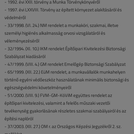
- 1992. évi XXII. törvény a Munka Törvénykönyvéről
- 1997. évi LXXVIII. Törvény az épített környezet alakításáról és
védelméről
- 33/1998. (VI. 24.) NM rendelet a munkaköri, szakmai, illetve
személyi higiénés alkalmasság orvosi vizsgálatáról és
véleményezéséről
- 32/1994. (XI. 10.) IKM rendelet Építőipari Kivitelezési Biztonsági
Szabályzat kiadásáról
- 47/1999. (VIII. 4.) GM rendelet Emelőgép Biztonsági Szabályzat
- 65/1999. (XII. 22.) EüM rendelet, a munkavállalók munkahelyen
történő egyéni védőeszköz használatának minimális biztonsági és
egészségvédelmi követelményeiről
- 51/2000. (VIII. 9.) FVM-GM-KöViM együttes rendelet az
építőipari kivitelezési, valamint a felelős műszaki vezetői
tevékenység gyakorlásának részletes szakmai szabályairól és az
építési naplóról
- 37/2003. (XII. 27.) OM r. az Országos Képzési Jegyzékről 2. sz.