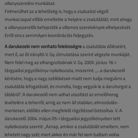
villanyszerelési munkákat.
Felmerülhet az a lehetőség is, hogy a zsaluzást végző
munkacsapat előbb emeltette a helyére a zsalutáblát, mint ahogy
a villanyszerelők befejezték a villamos szerelvények elhelyezését.
Erről sincs semmilyen koordinációs feljegyzés.
A darukezelő nem vonható felelősségre
a zsalutábla dőléséért,
mert ő, az őt irányító V. Gy. útmutatása szerint végezte munkáját.
Nem felel meg az elhangzottaknak V. Gy. 200X. június 16-i
tárgyalási jegyzőkönyv nyilatkozata, miszerint: „…a darukezelő
kérésére, hogy a nagy széllökések miatt nem tudja megvárni a
zsalutábla lefogatását, és mondta, hogy vegyük le a daruhorgot a
tábláról”. A darukezelő nem adhat utasítást az emelőhorog
levételére a teherről, amíg az nem áll stabilan, elmozdulás-
mentesen, eldőlés ellen megfelelő rögzítéssel biztosítva. V. A.
darukezelő 2004. május 05-i tárgyalási jegyzőkönyvben tett
nyilatkozata szerint: „Aznap, amikor a zsalutáblát emeltem, nem
lehetett nagy szél, mert akkor én már fel sem tudtam volna