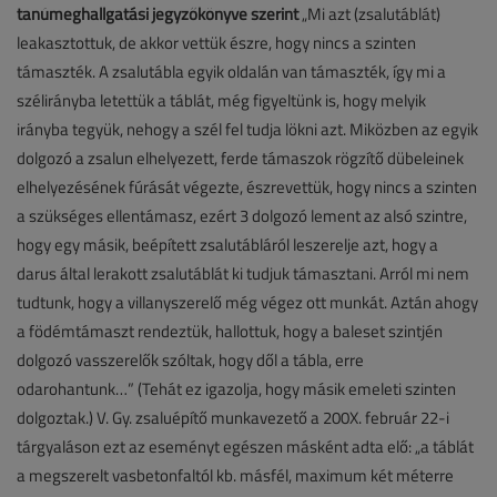
tanúmeghallgatási jegyzőkönyve szerint
„Mi azt (zsalutáblát)
leakasztottuk, de akkor vettük észre, hogy nincs a szinten
támaszték. A zsalutábla egyik oldalán van támaszték, így mi a
szélirányba letettük a táblát, még figyeltünk is, hogy melyik
irányba tegyük, nehogy a szél fel tudja lökni azt. Miközben az egyik
dolgozó a zsalun elhelyezett, ferde támaszok rögzítő dübeleinek
elhelyezésének fúrását végezte, észrevettük, hogy nincs a szinten
a szükséges ellentámasz, ezért 3 dolgozó lement az alsó szintre,
hogy egy másik, beépített zsalutábláról leszerelje azt, hogy a
darus által lerakott zsalutáblát ki tudjuk támasztani. Arról mi nem
tudtunk, hogy a villanyszerelő még végez ott munkát. Aztán ahogy
a födémtámaszt rendeztük, hallottuk, hogy a baleset szintjén
dolgozó vasszerelők szóltak, hogy dől a tábla, erre
odarohantunk…” (Tehát ez igazolja, hogy másik emeleti szinten
dolgoztak.) V. Gy. zsaluépítő munkavezető a 200X. február 22-i
tárgyaláson ezt az eseményt egészen másként adta elő: „a táblát
a megszerelt vasbetonfaltól kb. másfél, maximum két méterre