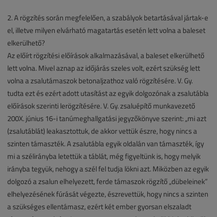
2. A rögzítés során megfelelően, a szabályok betartásával jártak-e
el, illetve milyen elvárható magatartás esetén lett volna a baleset
elkerülhető?
Az előírt rögzítési előírások alkalmazásával, a baleset elkerülhető
lett volna. Mivel aznap az időjárás szeles volt, ezért szükség lett
volna a zsalutámaszok betonaljzathoz való rögzítésére. V. Gy.
tudta ezt és ezért adott utasítást az egyik dolgozónak a zsalutábla
előírások szerinti lerögzítésére. V. Gy. zsaluépítő munkavezető
200X. június 16-i tanúmeghallgatási jegyzőkönyve szerint: „mi azt
(zsalutáblát) leakasztottuk, de akkor vettük észre, hogy nincs a
szinten támaszték. A zsalutábla egyik oldalán van támaszték, így
mi a szélirányba letettük a táblát, még figyeltünk is, hogy melyik
irányba tegyük, nehogy a szél fel tudja lökni azt. Miközben az egyik
dolgozó a zsalun elhelyezett, ferde támaszok rögzítő „dübeleinek”
elhelyezésének fúrását végezte, észrevettük, hogy nincs a szinten
a szükséges ellentámasz, ezért két ember gyorsan elszaladt