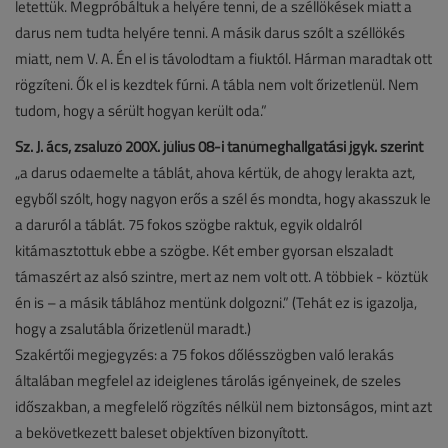
letettük. Megpróbáltuk a helyére tenni, de a széllökések miatt a
darus nem tudta helyére tenni. A másik darus szólt a széllökés
miatt, nem V. A. Én el is távolodtam a fiuktól. Hárman maradtak ott
rögzíteni. Ők el is kezdtek fúrni. A tábla nem volt őrizetlenül. Nem
tudom, hogy a sérült hogyan került oda.”
Sz. J. ács, zsaluzó 200X. július 08-i tanúmeghallgatási jgyk. szerint
„a darus odaemelte a táblát, ahova kértük, de ahogy lerakta azt,
egyből szólt, hogy nagyon erős a szél és mondta, hogy akasszuk le
a daruról a táblát. 75 fokos szögbe raktuk, egyik oldalról
kitámasztottuk ebbe a szögbe. Két ember gyorsan elszaladt
támaszért az alsó szintre, mert az nem volt ott. A többiek - köztük
én is – a másik táblához mentünk dolgozni.” (Tehát ez is igazolja,
hogy a zsalutábla őrizetlenül maradt.)
Szakértői megjegyzés: a 75 fokos dőlésszögben való lerakás
általában megfelel az ideiglenes tárolás igényeinek, de szeles
időszakban, a megfelelő rögzítés nélkül nem biztonságos, mint azt
a bekövetkezett baleset objektíven bizonyított.