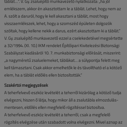
táblát…”. V. Gy. zsaluépítő munkavezető nyilatkozata: „ha jól
emlékszem, akkor én akasztottam le a táblát. Lehet, hogy nem az
A. szólt a daruról, hogy le kell akasztani a táblát, most hogy
visszaemlékszek, lehet, hogy a szomszéd épületen dolgozók
szóltak, hogy kellene nekik a darus, ezért akasztottam ki a táblát.”
V. Gy. zsaluépítő munkavezető ezzel a cselekedetével megsértette
a 32/1994. (XI. 10.) IKM rendelet Építőipari Kivitelezési Biztonsági
Szabályzat kiadásáról 10. 7. munkabiztonsági előírását, miszerint:
„a nagyméretű zsaluelemeket, táblákat… a súlypontja felett meg
kell támasztani. Csak akkor emelhetők le és távolítható el a kötöző
elem, ha a táblát eldőlés ellen biztosították.”
Szakértői megjegyzések
A teherfelvevő eszköz levételét a teherről kizárólag a kötöző tudja
elvégezni, hiszen ő látja, hogy mikor áll a zsalutábla elmozdulás-
mentesen, eldőlés ellen megfelelő rögzítéssel biztosítva.
A teherfelvevő eszköz levételét a teherről, csak a megfelelő
rögzítés elvégzése után szabadott volna elvégezni. Mivel aznap az