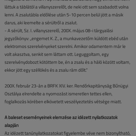
láttuk a táblától a villanyszerelőt, de neki ott sem szabadott volna
lenni. A zsalutábla eldőlése után 5-10 percen belül jött a másik
darus, aki leemelte a sérültről a zsalut.
- A sérült, Sz. I. villanyszerelő, 200X. május 08-i tárgyalási
jegyzőkönyv: „engemet K. Z., a munkavezetőm küldött ebéd után
elektromos szerelvényeket szerelni. Amikor odamentem már le
volt akasztva, senkit sem láttam ott. Leguggoltam, egy
szerelvénydobozt kötöttem be, én a zsalu és a háló között voltam,
ekkor jött egy széllökés és a zsalu rám dőlt.”
200X. február 23-án a BRFK XIV. ker. Rendőrkapitányság Bűnügyi
Osztálya elrendelte a nyomozást ismeretlen tettes ellen,
foglalkozás körében elkövetett veszélyeztetés vétsége miatt.
A baleset eseményeinek elemzése az idézett nyilatkozatok
alapján
Az idézett tanúnyilatkozatokat figyelembe véve nem bizonyítható,