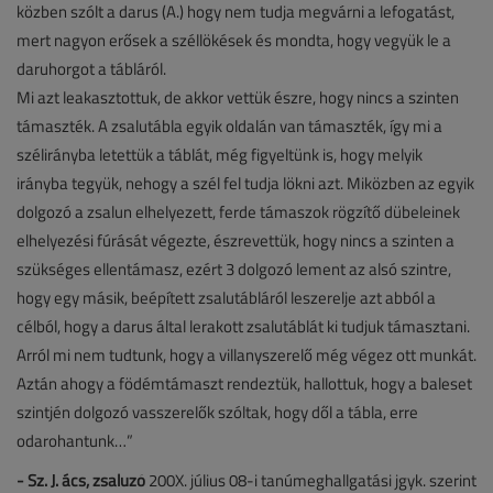
közben szólt a darus (A.) hogy nem tudja megvárni a lefogatást,
mert nagyon erősek a széllökések és mondta, hogy vegyük le a
daruhorgot a tábláról.
Mi azt leakasztottuk, de akkor vettük észre, hogy nincs a szinten
támaszték. A zsalutábla egyik oldalán van támaszték, így mi a
szélirányba letettük a táblát, még figyeltünk is, hogy melyik
irányba tegyük, nehogy a szél fel tudja lökni azt. Miközben az egyik
dolgozó a zsalun elhelyezett, ferde támaszok rögzítő dübeleinek
elhelyezési fúrását végezte, észrevettük, hogy nincs a szinten a
szükséges ellentámasz, ezért 3 dolgozó lement az alsó szintre,
hogy egy másik, beépített zsalutábláról leszerelje azt abból a
célból, hogy a darus által lerakott zsalutáblát ki tudjuk támasztani.
Arról mi nem tudtunk, hogy a villanyszerelő még végez ott munkát.
Aztán ahogy a födémtámaszt rendeztük, hallottuk, hogy a baleset
szintjén dolgozó vasszerelők szóltak, hogy dől a tábla, erre
odarohantunk…”
- Sz. J. ács, zsaluzó
200X. július 08-i tanúmeghallgatási jgyk. szerint