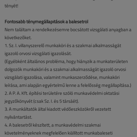
tényét!
Fontosabb ténymegállapítások a balesetről
Nem találtam a rendelkezésemre bocsátott vizsgálati anyagban a
következőket.
1. Sz. I. villanyszerelő munkaköri és a szakmai alkalmasságát
igazoló orvosi vizsgálati igazolását.
(Egyébként általános probléma, hogy hiányzik a munkaterületen
dolgozók munkaköri és a szakmai alkalmasságát igazoló orvosi
vizsgálati igazolása, valamint munkaszerződése, munkaköri
leírása, ami alapján egyértelmű lenne a felelősség megállapítása.)
2. A P. A. Kft. építési területére szóló munkavédelmi oktatási
jegyzőkönyvét (csak Sz. I. és 5 társáét).
3. A munkáltatók által kiadott védőeszközökről vezetett
nyilvántartást.
4. A balesetről készített, a munkavédelmi szakmai
követelményeknek megfelelően kiállított munkabaleseti