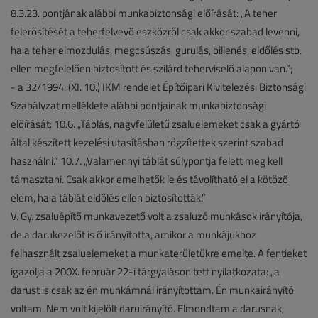
8.3.23. pontjának alábbi munkabiztonsági előírását: „A teher
felerősítését a teherfelvevő eszközről csak akkor szabad levenni,
ha a teher elmozdulás, megcsúszás, gurulás, billenés, eldőlés stb.
ellen megfelelően biztosított és szilárd teherviselő alapon van.”;
- a 32/1994. (XI. 10.) IKM rendelet Építőipari Kivitelezési Biztonsági
Szabályzat melléklete alábbi pontjainak munkabiztonsági
előírását: 10.6. „Táblás, nagyfelületű zsaluelemeket csak a gyártó
által készített kezelési utasításban rögzítettek szerint szabad
használni.” 10.7. „Valamennyi táblát súlypontja felett meg kell
támasztani. Csak akkor emelhetők le és távolítható el a kötöző
elem, ha a táblát eldőlés ellen biztosították.”
V. Gy. zsaluépítő munkavezető volt a zsaluzó munkások irányítója,
de a darukezelőt is ő irányította, amikor a munkájukhoz
felhasznált zsaluelemeket a munkaterületükre emelte. A fentieket
igazolja a 200X. február 22-i tárgyaláson tett nyilatkozata: „a
darust is csak az én munkámnál irányítottam. Én munkairányító
voltam. Nem volt kijelölt daruirányító. Elmondtam a darusnak,