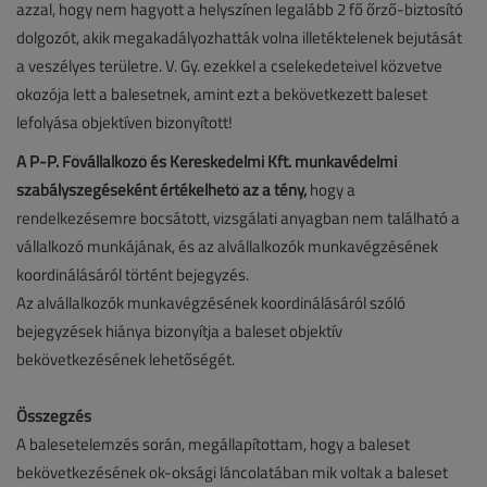
azzal, hogy nem hagyott a helyszínen legalább 2 fő őrző-biztosító
dolgozót, akik megakadályozhatták volna illetéktelenek bejutását
a veszélyes területre. V. Gy. ezekkel a cselekedeteivel közvetve
okozója lett a balesetnek, amint ezt a bekövetkezett baleset
lefolyása objektíven bizonyított!
A P-P. Fővállalkozó és Kereskedelmi Kft. munkavédelmi
szabályszegéseként értékelhető az a tény,
hogy a
rendelkezésemre bocsátott, vizsgálati anyagban nem található a
vállalkozó munkájának, és az alvállalkozók munkavégzésének
koordinálásáról történt bejegyzés.
Az alvállalkozók munkavégzésének koordinálásáról szóló
bejegyzések hiánya bizonyítja a baleset objektív
bekövetkezésének lehetőségét.
Összegzés
A balesetelemzés során, megállapítottam, hogy a baleset
bekövetkezésének ok-oksági láncolatában mik voltak a baleset