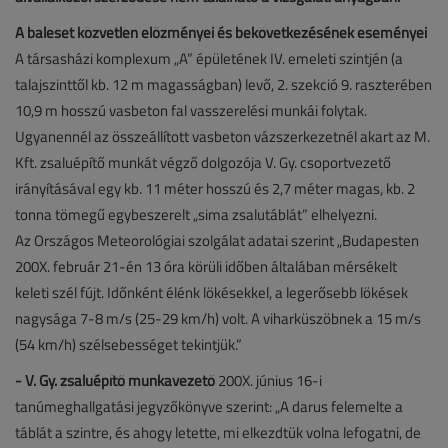
A baleset közvetlen előzményei és bekövetkezésének eseményei
A társasházi komplexum „A” épületének IV. emeleti szintjén (a
talajszinttől kb. 12 m magasságban) levő, 2. szekció 9. raszterében
10,9 m hosszú vasbeton fal vasszerelési munkái folytak.
Ugyanennél az összeállított vasbeton vázszerkezetnél akart az M.
Kft. zsaluépítő munkát végző dolgozója V. Gy. csoportvezető
irányításával egy kb. 11 méter hosszú és 2,7 méter magas, kb. 2
tonna tömegű egybeszerelt „sima zsalutáblát” elhelyezni.
Az Országos Meteorológiai szolgálat adatai szerint „Budapesten
200X. február 21-én 13 óra körüli időben általában mérsékelt
keleti szél fújt. Időnként élénk lökésekkel, a legerősebb lökések
nagysága 7-8 m/s (25-29 km/h) volt. A viharküszöbnek a 15 m/s
(54 km/h) szélsebességet tekintjük.”
- V. Gy. zsaluépítő munkavezető
200X. június 16-i
tanúmeghallgatási jegyzőkönyve szerint: „A darus felemelte a
táblát a szintre, és ahogy letette, mi elkezdtük volna lefogatni, de