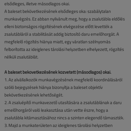
elsődleges, illetve másodlagos okai.
A baleset bekövetkezésének elsődleges oka: szabálytalan
munkavégzés. Ez abban nyilvánult meg, hogy a zsalutábla eldőlés
elleni biztonságos rögzítésének elvégezése előtt levették a
zsalutábláról a stabilitását addig biztosító daru emelőhorgát. A
megfelelő rögzítés hiánya miatt, egy váratlan szélnyomás
felborította az ideiglenes tárolási helyzetben elhelyezett, rögzítés
nélküli zsalutáblát.
A baleset bekövetkezésének közvetett (másodlagos) okai.
1. Az alvállalkozók munkavégzésének megfelelő koordinálásáról
szóló bejegyzések hiánya bizonyítja a baleset objektív
bekövetkezésének lehetőségét.
2. A zsaluépítő munkavezető utasítására a zsalutáblának a daru
emelőhorgáról való leakasztása után vette észre, hogy a
zsalutábla kitámasztásához nincs a szinten elegendő támaszték.
3. Majd a munkaterületen az ideiglenes tárolási helyzetben