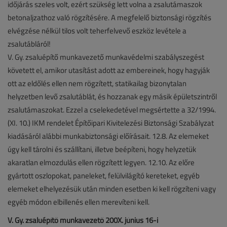
időjárás szeles volt, ezért szükség lett volna a zsalutámaszok
betonaljzathoz való rögzítésére. A megfelelő biztonsági rögzítés
elvégzése nélkül tilos volt teherfelvevő eszköz levétele a
zsalutábláról!
V. Gy. zsaluépítő munkavezető munkavédelmi szabályszegést
követett el, amikor utasítást adott az embereinek, hogy hagyják
ott az eldőlés ellen nem rögzített, statikailag bizonytalan
helyzetben levő zsalutáblát, és hozzanak egy másik épületszintről
zsalutámaszokat. Ezzel a cselekedetével megsértette a 32/1994.
(XI. 10.) IKM rendelet Építőipari Kivitelezési Biztonsági Szabályzat
kiadásáról alábbi munkabiztonsági előírásait. 12.8. Az elemeket
úgy kell tárolni és szállítani, illetve beépíteni, hogy helyzetük
akaratlan elmozdulás ellen rögzített legyen. 12.10. Az előre
gyártott oszlopokat, paneleket, felülvilágító kereteket, egyéb
elemeket elhelyezésük után minden esetben ki kell rögzíteni vagy
egyéb módon elbillenés ellen merevíteni kell.
V. Gy. zsaluépítő munkavezető 200X. június 16-i