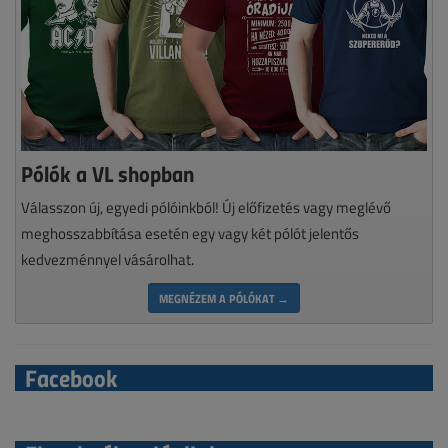
Pólók a VL shopban
Válasszon új, egyedi pólóinkból! Új előfizetés vagy meglévő
meghosszabbítása esetén egy vagy két pólót jelentős
kedvezménnyel vásárolhat.
MEGNÉZEM A PÓLÓKAT →
Facebook