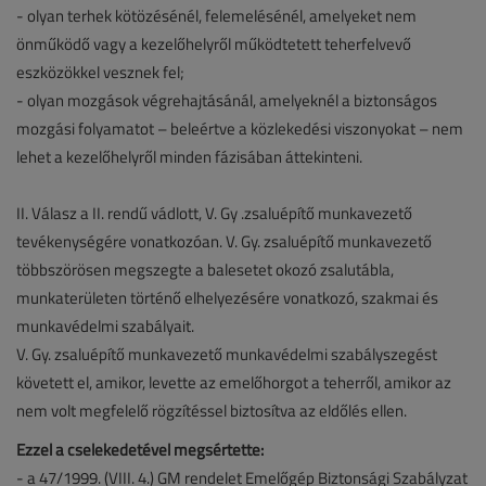
- olyan terhek kötözésénél, felemelésénél, amelyeket nem
önműködő vagy a kezelőhelyről működtetett teherfelvevő
eszközökkel vesznek fel;
- olyan mozgások végrehajtásánál, amelyeknél a biztonságos
mozgási folyamatot – beleértve a közlekedési viszonyokat – nem
lehet a kezelőhelyről minden fázisában áttekinteni.
II. Válasz a II. rendű vádlott, V. Gy .zsaluépítő munkavezető
tevékenységére vonatkozóan. V. Gy. zsaluépítő munkavezető
többszörösen megszegte a balesetet okozó zsalutábla,
munkaterületen történő elhelyezésére vonatkozó, szakmai és
munkavédelmi szabályait.
V. Gy. zsaluépítő munkavezető munkavédelmi szabályszegést
követett el, amikor, levette az emelőhorgot a teherről, amikor az
nem volt megfelelő rögzítéssel biztosítva az eldőlés ellen.
Ezzel a cselekedetével megsértette:
- a 47/1999. (VIII. 4.) GM rendelet Emelőgép Biztonsági Szabályzat