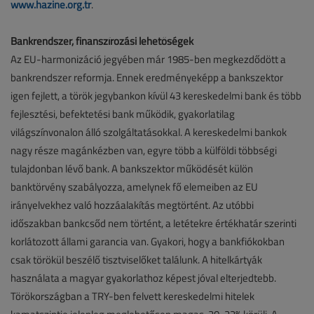
www.hazine.org.tr
.
Bankrendszer, finanszírozási lehetőségek
Az EU-harmonizáció jegyében már 1985-ben megkezdődött a
bankrendszer reformja. Ennek eredményeképp a bankszektor
igen fejlett, a török jegybankon kívül 43 kereskedelmi bank és több
fejlesztési, befektetési bank működik, gyakorlatilag
világszínvonalon álló szolgáltatásokkal. A kereskedelmi bankok
nagy része magánkézben van, egyre több a külföldi többségi
tulajdonban lévő bank. A bankszektor működését külön
banktörvény szabályozza, amelynek fő elemeiben az EU
irányelvekhez való hozzáalakítás megtörtént. Az utóbbi
időszakban bankcsőd nem történt, a letétekre értékhatár szerinti
korlátozott állami garancia van. Gyakori, hogy a bankfiókokban
csak törökül beszélő tisztviselőket találunk. A hitelkártyák
használata a magyar gyakorlathoz képest jóval elterjedtebb.
Törökországban a TRY-ben felvett kereskedelmi hitelek