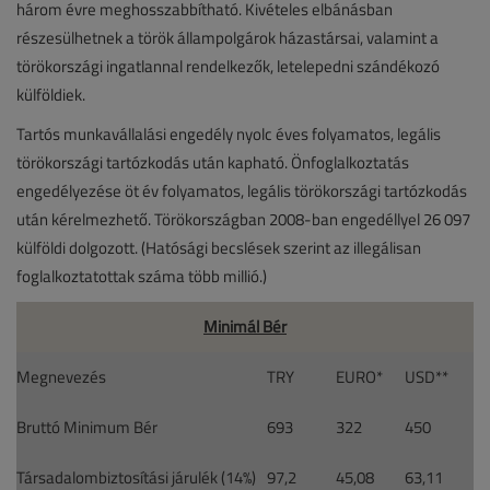
három évre meghosszabbítható. Kivételes elbánásban
részesülhetnek a török állampolgárok házastársai, valamint a
törökországi ingatlannal rendelkezők, letelepedni szándékozó
külföldiek.
Tartós munkavállalási engedély nyolc éves folyamatos, legális
törökországi tartózkodás után kapható. Önfoglalkoztatás
engedélyezése öt év folyamatos, legális törökországi tartózkodás
után kérelmezhető. Törökországban 2008-ban engedéllyel 26 097
külföldi dolgozott. (Hatósági becslések szerint az illegálisan
foglalkoztatottak száma több millió.)
Minimál Bér
Megnevezés
TRY
EURO*
USD**
Bruttó Minimum Bér
693
322
450
Társadalombiztosítási járulék (14%)
97,2
45,08
63,11