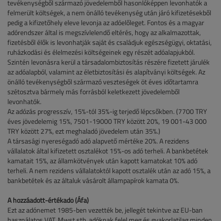
tevékenységből származó jövedelemből hasonlóképpen levonhatók a
felmerült költségek, a nem önálló tevékenység után járó kifizetésekből
pedig a kifizetőhely eleve levonja az adóelőleget. Fontos és a magyar
adórendszer által is megszívlelendő eltérés, hogy az alkalmazottak,
fizetésből élők is levonhatják saját és családjuk egészségügyi, oktatási,
ruházkodási és élelmezési költségeinek egy részét adóalapjukból.
Szintén levonásra kerül a társadalombiztosítás részére fizetett járulék
az adóalapból, valamint az életbiztosítási és alapítványi költségek. Az
önálló tevékenységből származó veszteségek öt éves időtartamra
szétosztva bármely más forrásból keletkezett jövedelemből
levonhatók.
Az adózás progresszív, 15%-tól 35%-ig terjedő lépcsőkben. (7700 TRY
éves jövedelemig 15%, 7501-19000 TRY között 20%, 19 001-43 000
TRY között 27%, ezt meghaladó jövedelem után 35%.)
A társasági nyereségadó adó alapvető mértéke 20%. A rezidens
vállalatok által kifizetett osztalékot 15%-os adó terheli. A bankbetétek
kamatait 15%, az államkötvények után kapott kamatokat 10% adó
terheli. A nem rezidens vállalatoktól kapott osztalék után az adó 15%, a
bankbetétek és az általuk vásárolt állampapírok kamata 0%.
A hozzáadott-értékadó (Áfa)
Ezt az adónemet 1985-ben vezették be, jellegét tekintve az EU-ban
használatos VAT, Mwst stb. adóknak felel meg és gyakorlatilag minden