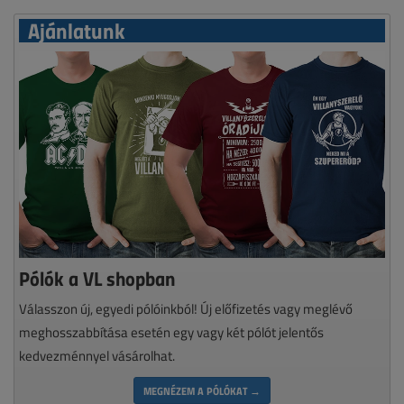
Ajánlatunk
Pólók a VL shopban
Válasszon új, egyedi pólóinkból! Új előfizetés vagy meglévő
meghosszabbítása esetén egy vagy két pólót jelentős
kedvezménnyel vásárolhat.
MEGNÉZEM A PÓLÓKAT →