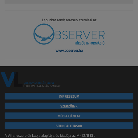
Lapunkat rendszeresen szemlézi az
www.observer.hu
IMPRESSZUM
SZERZŐINK
MÉDIAAJÁNLAT
SÜTIBEÁLLÍTÁSOK
A Villanyszerelők Lapja alapítója és kiadója az M-12/B Kft.