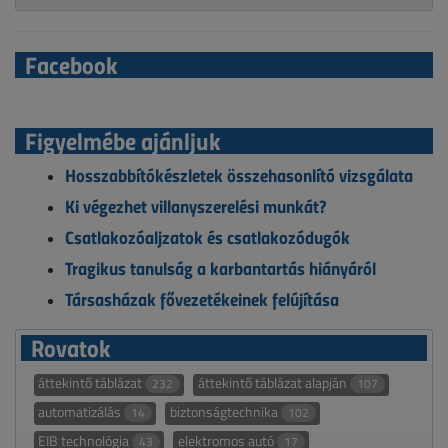
Facebook
Figyelmébe ajánljuk
Hosszabbítókészletek összehasonlító vizsgálata
Ki végezhet villanyszerelési munkát?
Csatlakozóaljzatok és csatlakozódugók
Tragikus tanulság a karbantartás hiányáról
Társasházak fővezetékeinek felújítása
Rovatok
áttekintő táblázat
áttekintő táblázat alapján
232
107
automatizálás
biztonságtechnika
14
102
EIB technológia
elektromos autó
43
17