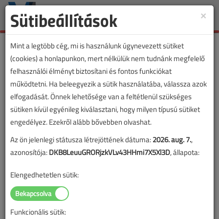
Sütibeállítások
×
Toggle
naviga
Mint a legtöbb cég, mi is használunk úgynevezett sütiket
(cookies) a honlapunkon, mert nélkülük nem tudnánk megfelelő
felhasználói élményt biztosítani és fontos funkciókat
működtetni. Ha beleegyezik a sütik használatába, válassza azok
elfogadását. Önnek lehetősége van a feltétlenül szükséges
sütiken kívül egyénileg kiválasztani, hogy milyen típusú sütiket
engedélyez. Ezekről alább bővebben olvashat.
Az ön jelenlegi státusza létrejöttének dátuma:
2026. aug. 7.
,
azonosítója:
DKB8LeuuGRORjzkVLv43HHmi7X5Xl3D
, állapota:
Elengedhetetlen sütik:
Funkcionális sütik:
Lapszám: