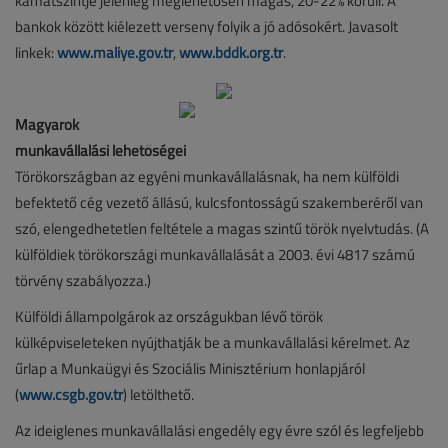
kamatszintje jelenleg meglehetősen magas, 20-22% körüli. A
bankok között kiélezett verseny folyik a jó adósokért. Javasolt
linkek:
www.maliye.gov.tr
,
www.bddk.org.tr
.
Magyarok
munkavállalási lehetőségei
Törökországban az egyéni munkavállalásnak, ha nem külföldi
befektető cég vezető állású, kulcsfontosságú szakemberéről van
szó, elengedhetetlen feltétele a magas szintű török nyelvtudás. (A
külföldiek törökországi munkavállalását a 2003. évi 4817 számú
törvény szabályozza.)
Külföldi állampolgárok az országukban lévő török
külképviseleteken nyújthatják be a munkavállalási kérelmet. Az
űrlap a Munkaügyi és Szociális Minisztérium honlapjáról
(
www.csgb.gov.tr
) letölthető.
Az ideiglenes munkavállalási engedély egy évre szól és legfeljebb