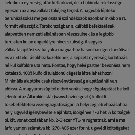
keletkező nyereség után kell adózni, de a fiókiroda felelőssége
egészen az anyavállalat tőkéjéig terjed. A nagyobb léptékű
beruházásokat megvalósítani szándékozók azonban inkább a rt.
formát választják. Törökországban a külföldi befektetések
alapvetően nemzeti elbánásban részesülnek és a legtöbb
területen külön engedélyre nincs szükség. A vegyes
vállalatalapítási szabályok a magyarhoz hasonlóan igen liberálisak
és az EU előírásokhoz közelítenek, a képzett nyereség korlátozás
nélkül külföldre utalható. Fontos, hogy helyi partner bevonása nem
kötelező, 100% külföldi tulajdonú céget is létre lehet hozni.
Minimális alaptőke csak részvénytársaság alapításánál van
előírva. A magyarországitól eltérő vonás, hogy cégalapítást be kell
jelenteni az Államkincstár (www.hazine.gov.tr) külföldi
tőkebefektetési vezérigazgatóságán. A helyi cég létrehozásához
helyi ügyvéd igénybevétele ajánlott, időigénye 1-2 hét. A költségek
pl. kft. vonatkozásában kb. 2-3 ezer YTL-re rúghatnak, ami a mai
árfolyamon számítva kb. 270-405 ezer forint, ügyvédi költségeket