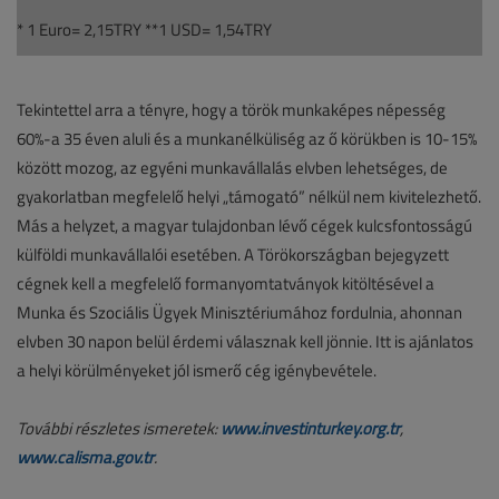
* 1 Euro= 2,15TRY **1 USD= 1,54TRY
Tekintettel arra a tényre, hogy a török munkaképes népesség
60%-a 35 éven aluli és a munkanélküliség az ő körükben is 10-15%
között mozog, az egyéni munkavállalás elvben lehetséges, de
gyakorlatban megfelelő helyi „támogató” nélkül nem kivitelezhető.
Más a helyzet, a magyar tulajdonban lévő cégek kulcsfontosságú
külföldi munkavállalói esetében. A Törökországban bejegyzett
cégnek kell a megfelelő formanyomtatványok kitöltésével a
Munka és Szociális Ügyek Minisztériumához fordulnia, ahonnan
elvben 30 napon belül érdemi válasznak kell jönnie. Itt is ajánlatos
a helyi körülményeket jól ismerő cég igénybevétele.
További részletes ismeretek:
www.investinturkey.org.tr
,
www.calisma.gov.tr
.