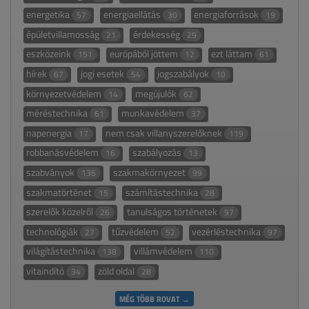
energetika
energiaellátás
energiaforrások
57
30
19
épületvillamosság
érdekesség
21
29
eszközeink
európából jöttem
ezt láttam
151
12
61
hírek
jogi esetek
jogszabályok
67
54
10
környezetvédelem
megújulók
14
62
méréstechnika
munkavédelem
61
37
napenergia
nem csak villanyszerelőknek
17
119
robbanásvédelem
szabályozás
16
13
szabványok
szakmakörnyezet
136
99
szakmatörténet
számítástechnika
15
28
szerelők közelről
tanulságos történetek
26
97
technológiák
tűzvédelem
vezérléstechnika
27
52
97
világítástechnika
villámvédelem
138
110
vitaindító
zöld oldal
34
28
MÉG TÖBB ROVAT →