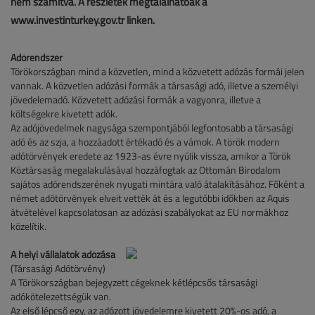
nem számítva. A részletek megtalálhatóak a
www.investinturkey.gov.tr linken.
Adórendszer
Törökországban mind a közvetlen, mind a közvetett adózás formái jelen
vannak. A közvetlen adózási formák a társasági adó, illetve a személyi
jövedelemadó. Közvetett adózási formák a vagyonra, illetve a
költségekre kivetett adók.
Az adójövedelmek nagysága szempontjából legfontosabb a társasági
adó és az szja, a hozzáadott értékadó és a vámok. A török modern
adótörvények eredete az 1923-as évre nyúlik vissza, amikor a Török
Köztársaság megalakulásával hozzáfogtak az Ottomán Birodalom
sajátos adórendszerének nyugati mintára való átalakításához. Főként a
német adótörvények elveit vették át és a legutóbbi időkben az Aquis
átvételével kapcsolatosan az adózási szabályokat az EU normákhoz
közelítik.
A helyi vállalatok adózása
(Társasági Adótörvény)
A Törökországban bejegyzett cégeknek kétlépcsős társasági
adókötelezettségük van.
Az első lépcső egy, az adózott jövedelemre kivetett 20%-os adó, a