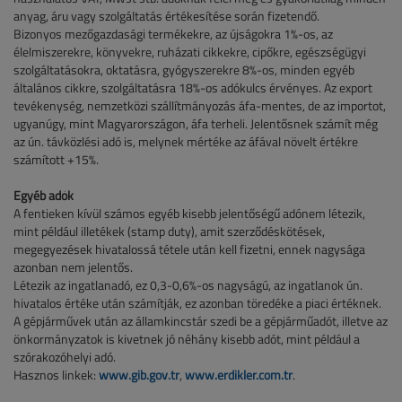
anyag, áru vagy szolgáltatás értékesítése során fizetendő.
Bizonyos mezőgazdasági termékekre, az újságokra 1%-os, az
élelmiszerekre, könyvekre, ruházati cikkekre, cipőkre, egészségügyi
szolgáltatásokra, oktatásra, gyógyszerekre 8%-os, minden egyéb
általános cikkre, szolgáltatásra 18%-os adókulcs érvényes. Az export
tevékenység, nemzetközi szállítmányozás áfa-mentes, de az importot,
ugyanúgy, mint Magyarországon, áfa terheli. Jelentősnek számít még
az ún. távközlési adó is, melynek mértéke az áfával növelt értékre
számított +15%.
Egyéb adók
A fentieken kívül számos egyéb kisebb jelentőségű adónem létezik,
mint például illetékek (stamp duty), amit szerződéskötések,
megegyezések hivatalossá tétele után kell fizetni, ennek nagysága
azonban nem jelentős.
Létezik az ingatlanadó, ez 0,3-0,6%-os nagyságú, az ingatlanok ún.
hivatalos értéke után számítják, ez azonban töredéke a piaci értéknek.
A gépjárművek után az államkincstár szedi be a gépjárműadót, illetve az
önkormányzatok is kivetnek jó néhány kisebb adót, mint például a
szórakozóhelyi adó.
Hasznos linkek:
www.gib.gov.tr
,
www.erdikler.com.tr
.