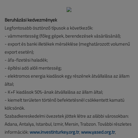
Beruházási kedvezmények
Legfontosabb ösztönző típusok a következők:
- vámmentesség (főleg gépek, berendezések vásárlásánál);
- export és banki illetékek mérséklése (meghatározott volumenű
export esetén);
- áfa-fizetési haladék;
- építési adó alóli mentesség;
- elektromos energia kiadások egy részének átvállalása az állam
által;
- K+F kiadások 50%-ának átvállalása az állam által;
- kiemelt területen történő befektetésnél csökkentett kamatú
kölcsönök.
Szabadkereskedelmi övezetek jöttek létre az alábbi városokban:
Adana, Antalya, Istanbul, Izmir, Mersin, Trabzon. További részletes
információk:
www.investinturkey.org.tr
,
www.yased.org.tr
,