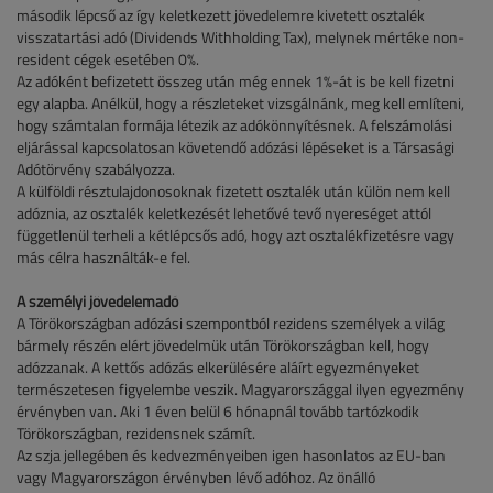
második lépcső az így keletkezett jövedelemre kivetett osztalék
visszatartási adó (Dividends Withholding Tax), melynek mértéke non-
resident cégek esetében 0%.
Az adóként befizetett összeg után még ennek 1%-át is be kell fizetni
egy alapba. Anélkül, hogy a részleteket vizsgálnánk, meg kell említeni,
hogy számtalan formája létezik az adókönnyítésnek. A felszámolási
eljárással kapcsolatosan követendő adózási lépéseket is a Társasági
Adótörvény szabályozza.
A külföldi résztulajdonosoknak fizetett osztalék után külön nem kell
adóznia, az osztalék keletkezését lehetővé tevő nyereséget attól
függetlenül terheli a kétlépcsős adó, hogy azt osztalékfizetésre vagy
más célra használták-e fel.
A személyi jövedelemadó
A Törökországban adózási szempontból rezidens személyek a világ
bármely részén elért jövedelmük után Törökországban kell, hogy
adózzanak. A kettős adózás elkerülésére aláírt egyezményeket
természetesen figyelembe veszik. Magyarországgal ilyen egyezmény
érvényben van. Aki 1 éven belül 6 hónapnál tovább tartózkodik
Törökországban, rezidensnek számít.
Az szja jellegében és kedvezményeiben igen hasonlatos az EU-ban
vagy Magyarországon érvényben lévő adóhoz. Az önálló