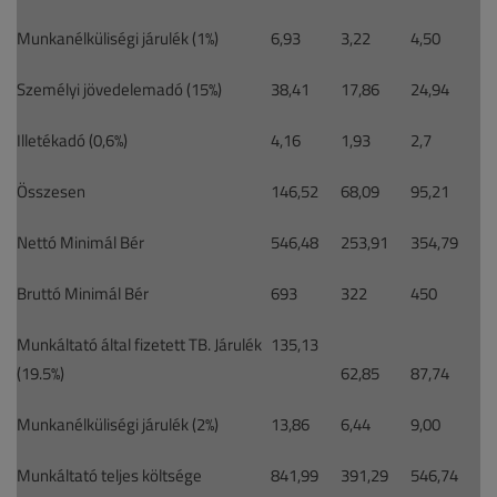
Munkanélküliségi járulék (1%)
6,93
3,22
4,50
Személyi jövedelemadó (15%)
38,41
17,86
24,94
Illetékadó (0,6%)
4,16
1,93
2,7
Összesen
146,52
68,09
95,21
Nettó Minimál Bér
546,48
253,91
354,79
Bruttó Minimál Bér
693
322
450
Munkáltató által fizetett TB. Járulék
135,13
(19.5%)
62,85
87,74
Munkanélküliségi járulék (2%)
13,86
6,44
9,00
Munkáltató teljes költsége
841,99
391,29
546,74