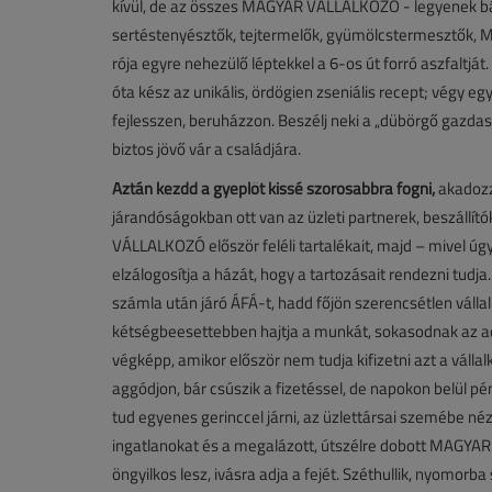
kívül, de az összes MAGYAR VÁLLALKOZÓ - legyenek bár
sertéstenyésztők, tejtermelők, gyümölcstermesztők, Me
rója egyre nehezülő léptekkel a 6-os út forró aszfal
óta kész az unikális, ördögien zseniális recept; végy
fejlesszen, beruházzon. Beszélj neki a „dübörgő gazdasá
biztos jövő vár a családjára.
Aztán kezdd a gyeplőt kissé szorosabbra fogni,
akadozzo
járandóságokban ott van az üzleti partnerek, beszállító
VÁLLALKOZÓ először feléli tartalékait, majd – mivel úgy
elzálogosítja a házát, hogy a tartozásait rendezni tudja.
számla után járó ÁFÁ-t, hadd főjön szerencsétlen válla
kétségbeesettebben hajtja a munkát, sokasodnak az adó
végképp, amikor először nem tudja kifizetni azt a vállalk
aggódjon, bár csúszik a fizetéssel, de napokon belül 
tud egyenes gerinccel járni, az üzlettársai szemébe nézn
ingatlanokat és a megalázott, útszélre dobott MAGY
öngyilkos lesz, ivásra adja a fejét. Széthullik, nyomor