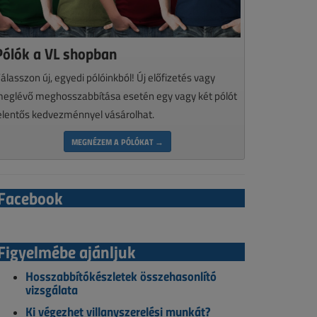
Pólók a VL shopban
álasszon új, egyedi pólóinkból! Új előfizetés vagy
eglévő meghosszabbítása esetén egy vagy két pólót
elentős kedvezménnyel vásárolhat.
MEGNÉZEM A PÓLÓKAT →
Facebook
Figyelmébe ajánljuk
Hosszabbítókészletek összehasonlító
vizsgálata
Ki végezhet villanyszerelési munkát?