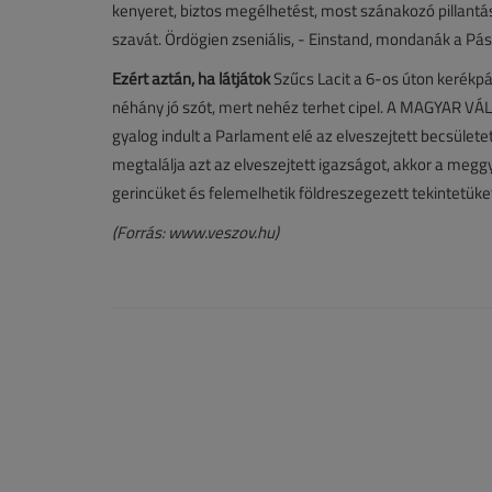
kenyeret, biztos megélhetést, most szánakozó pillantás
szavát. Ördögien zseniális, - Einstand, mondanák a Pász
Ezért aztán, ha látjátok
Szűcs Lacit a 6-os úton kerékpár
néhány jó szót, mert nehéz terhet cipel. A MAGYAR VÁ
gyalog indult a Parlament elé az elveszejtett becsületet
megtalálja azt az elveszejtett igazságot, akkor a meg
gerincüket és felemelhetik földreszegezett tekintetüke
(Forrás: www.veszov.hu)