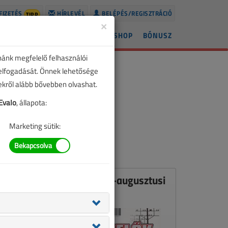
FIZETÉS
HÍRLEVÉL
BELÉPÉS/REGISZTRÁCIÓ
TIPP
×
ÍREK
LAPSZÁMOK
BLOG
SHOP
BÓNUSZ
nánk megfelelő felhasználói
 elfogadását. Önnek lehetősége
zekről alább bővebben olvashat.
EvaIo
, állapota:
Marketing sütik:
Ez a cikk a VL 2009. július-augusztusi
számában jelent meg.