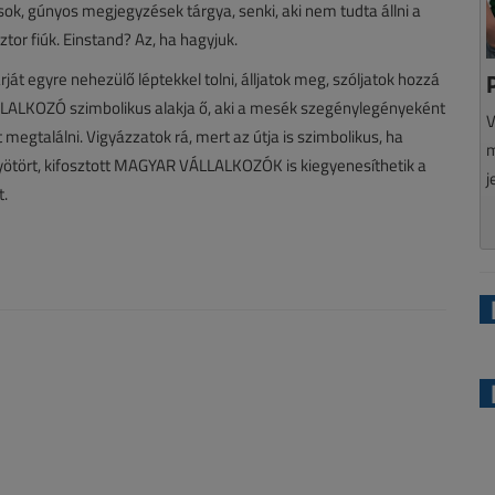
ok, gúnyos megjegyzések tárgya, senki, aki nem tudta állni a
tor fiúk. Einstand? Az, ha hagyjuk.
ját egyre nehezülő léptekkel tolni, álljatok meg, szóljatok hozzá
LLALKOZÓ szimbolikus alakja ő, aki a mesék szegénylegényeként
V
 megtalálni. Vigyázzatok rá, mert az útja is szimbolikus, ha
m
gyötört, kifosztott MAGYAR VÁLLALKOZÓK is kiegyenesíthetik a
j
t.