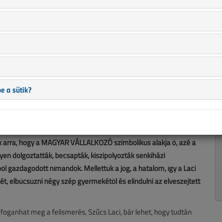
replő információk mára aktualitásukat veszíthették, valamint a
b.).
ber. A kormányra akasztva szatyor, benne szerszámok, fandli és
lanatban talán szánakozva, vagy közömbösen nézik őt, ahogy a
nehezülő léptekkel rója a kilométereket. Talán arra gondolnak,
e a sütik?
int a gőzölgő aszfaltot koptatni? Utak, melyek a lélek
katarzis születik; Csíksomlyó, Mariazell, Fatima, Lourdes,
désből, gyötrődésből született, végső elkeseredésében, mint a
igazságát Budapesten, a Parlament előtt. Ez az út is
tok arra, hogy a MAGYAR VÁLLALKOZÓ szimbolikus alakja ő, azé a
en dolgoztatták, becsapták, kiszipolyozták senkiházi
l gazdagodott nímandok. Mellettük a jog, a hatalom, így a Laci
, elbúcsúzni négy szép gyermekétől és elindulni az elveszejtett
foganhat meg a felismerés, Szűcs Laci, bár lehet, hogy tudtán