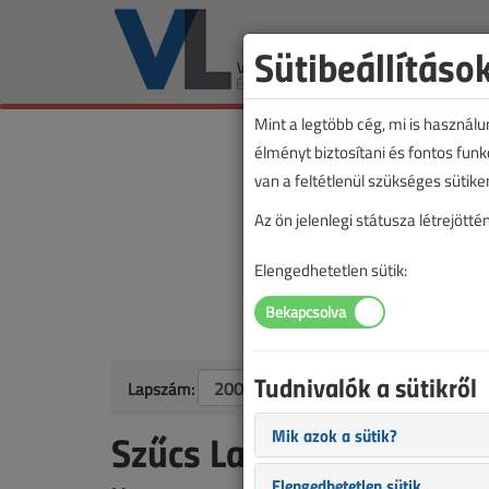
Sütibeállításo
Mint a legtöbb cég, mi is használ
élményt biztosítani és fontos fun
van a feltétlenül szükséges sütike
Az ön jelenlegi státusza létrejöt
Elengedhetetlen sütik:
Tudnivalók a sütikről
Lapszám:
Mik azok a sütik?
Szűcs Laci zarándokútj
Elengedhetetlen sütik