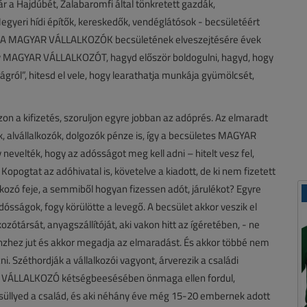
 a Hajdúbét, Zalabaromfi által tönkretett gazdák,
gyeri hídi építők, kereskedők, vendéglátósok - becsületéért
tját. A MAGYAR VÁLLALKOZÓK becsületének elveszejtésére évek
 egy MAGYAR VÁLLALKOZÓT, hagyd először boldogulni, hagyd, hogy
gról”, hitesd el vele, hogy learathatja munkája gyümölcsét,
n a kifizetés, szoruljon egyre jobban az adóprés. Az elmaradt
k, alvállalkozók, dolgozók pénze is, így a becsületes MAGYAR
 nevelték, hogy az adósságot meg kell adni – hitelt vesz fel,
 Kopogtat az adóhivatal is, követelve a kiadott, de ki nem fizetett
lkozó feje, a semmiből hogyan fizessen adót, járulékot? Egyre
sságok, fogy körülötte a levegő. A becsület akkor veszik el
ozótársát, anyagszállítóját, aki vakon hitt az ígéretében, - ne
pénzhez jut és akkor megadja az elmaradást. És akkor többé nem
i. Széthordják a vállalkozói vagyont, árverezik a családi
AR VÁLLALKOZÓ kétségbeesésében önmaga ellen fordul,
ba süllyed a család, és aki néhány éve még 15-20 embernek adott