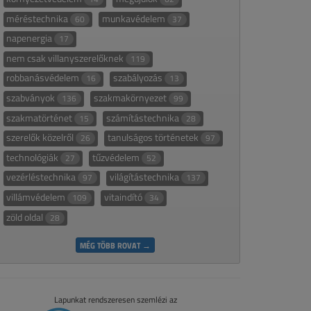
méréstechnika
munkavédelem
60
37
napenergia
17
nem csak villanyszerelőknek
119
robbanásvédelem
szabályozás
16
13
szabványok
szakmakörnyezet
136
99
szakmatörténet
számítástechnika
15
28
szerelők közelről
tanulságos történetek
26
97
technológiák
tűzvédelem
27
52
vezérléstechnika
világítástechnika
97
137
villámvédelem
vitaindító
109
34
zöld oldal
28
MÉG TÖBB ROVAT →
Lapunkat rendszeresen szemlézi az