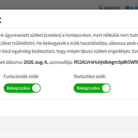
KERESÉS
ELŐ
k
H
unk úgynevezett sütiket (cookies) a honlapunkon, mert nélkülük nem tud
kciókat működtetni. Ha beleegyezik a sütik használatába, válassza azok
n kívül egyénileg kiválasztani, hogy milyen típusú sütiket engedélyez. E
tének dátuma:
2026. aug. 6.
, azonosítója:
RS2ALVr4Huhj4Bvkgm5p8hSWfI
Funkcionális sütik:
Statisztikai sütik:
TARTALOM
a