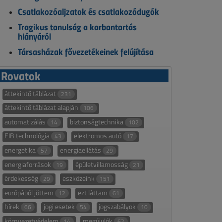
Csatlakozóaljzatok és csatlakozódugók
Tragikus tanulság a karbantartás
hiányáról
Társasházak fővezetékeinek felújítása
Rovatok
áttekintő táblázat
231
áttekintő táblázat alapján
106
automatizálás
biztonságtechnika
14
102
EIB technológia
elektromos autó
43
17
energetika
energiaellátás
57
29
energiaforrások
épületvillamosság
19
21
érdekesség
eszközeink
29
151
európából jöttem
ezt láttam
12
61
hírek
jogi esetek
jogszabályok
66
54
10
környezetvédelem
megújulók
14
62