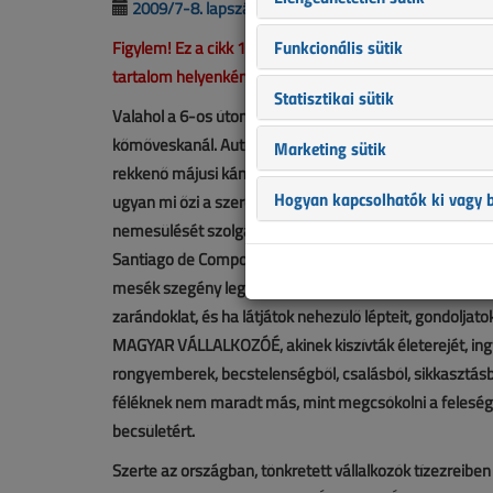
2009/7-8. lapszám
|
veszov.hu |
3485 |
Funkcionális sütik
Figylem! Ez a cikk 17 éve frissült utoljára. A benne sze
tartalom helyenként hiányos lehet (képek, táblázatok st
Statisztikai sütik
Valahol a 6-os úton kerékpárját tolva bandukol egy em
kőmőveskanál. Autók húznak el mellette és a röpke pil
Marketing sütik
rekkenő májusi kánikulában kerékpárjába kapaszkodva, 
Hogyan kapcsolhatók ki vagy b
ugyan mi őzi a szerencsétlent, hogy nincs jobb dolga, m
nemesülését szolgálják, utak, ahol a test gyötrelmeiből 
Santiago de Compostela. Szűcs Laci útja kínból, szenve
mesék szegény legénye indult neki, hogy megtalálja az 
zarándoklat, és ha látjátok nehezülő lépteit, gondolja
MAGYAR VÁLLALKOZÓÉ, akinek kiszívták életerejét, ingy
rongyemberek, becstelenségből, csalásból, sikkasztásbó
féléknek nem maradt más, mint megcsókolni a feleségét
becsületért.
Szerte az országban, tönkretett vállalkozók tízezreiben