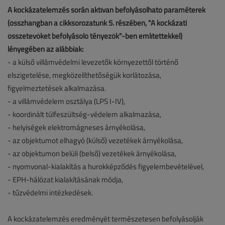
A kockázatelemzés során aktívan befolyásolható paraméterek
(összhangban a cikksorozatunk 5. részében, "A kockázati
összetevőket befolyásoló tényezők"-ben említettekkel)
lényegében az alábbiak:
- a külső villámvédelmi levezetők környezettől történő
elszigetelése, megközelíthetőségük korlátozása,
figyelmeztetések alkalmazása.
- a villámvédelem osztálya (LPS I-IV),
- koordinált túlfeszültség-védelem alkalmazása,
- helyiségek elektromágneses árnyékolása,
- az objektumot elhagyó (külső) vezetékek árnyékolása,
- az objektumon belüli (belső) vezetékek árnyékolása,
- nyomvonal-kialakítás a hurokképződés figyelembevételével,
- EPH-hálózat kialakításának módja,
- tűzvédelmi intézkedések.
A kockázatelemzés eredményét természetesen befolyásolják