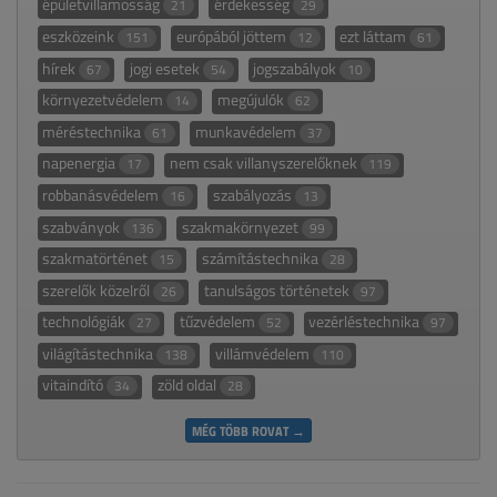
épületvillamosság
érdekesség
21
29
eszközeink
európából jöttem
ezt láttam
151
12
61
hírek
jogi esetek
jogszabályok
67
54
10
környezetvédelem
megújulók
14
62
méréstechnika
munkavédelem
61
37
napenergia
nem csak villanyszerelőknek
17
119
robbanásvédelem
szabályozás
16
13
szabványok
szakmakörnyezet
136
99
szakmatörténet
számítástechnika
15
28
szerelők közelről
tanulságos történetek
26
97
technológiák
tűzvédelem
vezérléstechnika
27
52
97
világítástechnika
villámvédelem
138
110
vitaindító
zöld oldal
34
28
MÉG TÖBB ROVAT →