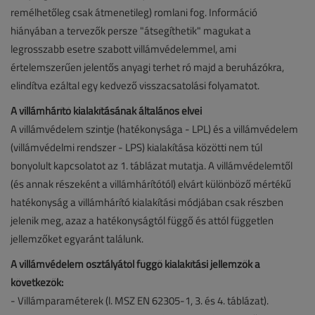
remélhetőleg csak átmenetileg) romlani fog. Információ
hiányában a tervezők persze "átsegíthetik" magukat a
legrosszabb esetre szabott villámvédelemmel, ami
értelemszerűen jelentős anyagi terhet ró majd a beruházókra,
elindítva ezáltal egy kedvező visszacsatolási folyamatot.
A villámhárító kialakításának általános elvei
A villámvédelem szintje (hatékonysága - LPL) és a villámvédelem
(villámvédelmi rendszer - LPS) kialakítása közötti nem túl
bonyolult kapcsolatot az 1. táblázat mutatja. A villámvédelemtől
(és annak részeként a villámhárítótól) elvárt különböző mértékű
hatékonyság a villámhárító kialakítási módjában csak részben
jelenik meg, azaz a hatékonyságtól függő és attól független
jellemzőket egyaránt találunk.
A villámvédelem osztályától függő kialakítási jellemzők a
következők:
- Villámparaméterek (l. MSZ EN 62305-1, 3. és 4. táblázat).