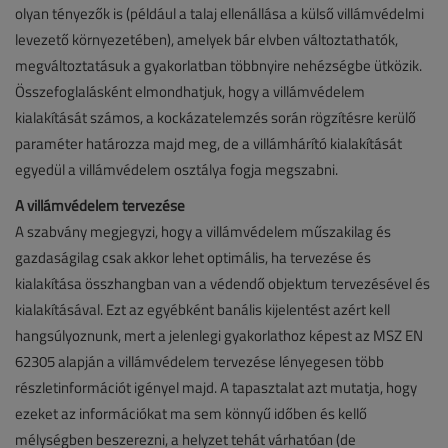
olyan tényezők is (például a talaj ellenállása a külső villámvédelmi
levezető környezetében), amelyek bár elvben változtathatók,
megváltoztatásuk a gyakorlatban többnyire nehézségbe ütközik.
Összefoglalásként elmondhatjuk, hogy a villámvédelem
kialakítását számos, a kockázatelemzés során rögzítésre kerülő
paraméter határozza majd meg, de a villámhárító kialakítását
egyedül a villámvédelem osztálya fogja megszabni.
A villámvédelem tervezése
A szabvány megjegyzi, hogy a villámvédelem műszakilag és
gazdaságilag csak akkor lehet optimális, ha tervezése és
kialakítása összhangban van a védendő objektum tervezésével és
kialakításával. Ezt az egyébként banális kijelentést azért kell
hangsúlyoznunk, mert a jelenlegi gyakorlathoz képest az MSZ EN
62305 alapján a villámvédelem tervezése lényegesen több
részletinformációt igényel majd. A tapasztalat azt mutatja, hogy
ezeket az információkat ma sem könnyű időben és kellő
mélységben beszerezni, a helyzet tehát várhatóan (de