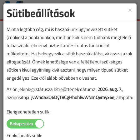
Sütibeállítások
×
Toggle
naviga
Mint a legtöbb cég, mi is használunk úgynevezett sütiket
(cookies) a honlapunkon, mert nélkülük nem tudnánk megfelelő
felhasználói élményt biztosítani és fontos funkciókat
működtetni. Ha beleegyezik a sütik használatába, válassza azok
elfogadását. Önnek lehetősége van a feltétlenül szükséges
sütiken kívül egyénileg kiválasztani, hogy milyen típusú sütiket
engedélyez. Ezekről alább bővebben olvashat.
Az ön jelenlegi státusza létrejöttének dátuma:
2026. aug. 7.
,
azonosítója:
jvWnda3Q6DyT8CgHhohIwWNmQvmyx6e
, állapota:
Elengedhetetlen sütik:
Funkcionális sütik:
Lapszám: