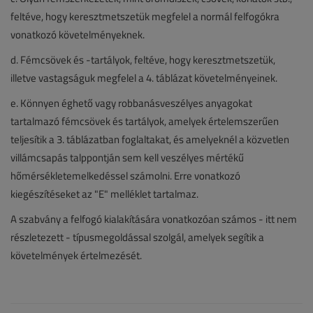
feltéve, hogy keresztmetszetük megfelel a normál felfogókra
vonatkozó követelményeknek.
d. Fémcsövek és -tartályok, feltéve, hogy keresztmetszetük,
illetve vastagságuk megfelel a 4. táblázat követelményeinek.
e. Könnyen éghető vagy robbanásveszélyes anyagokat
tartalmazó fémcsövek és tartályok, amelyek értelemszerűen
teljesítik a 3. táblázatban foglaltakat, és amelyeknél a közvetlen
villámcsapás talppontján sem kell veszélyes mértékű
hőmérsékletemelkedéssel számolni. Erre vonatkozó
kiegészítéseket az "E" melléklet tartalmaz.
A szabvány a felfogó kialakítására vonatkozóan számos - itt nem
részletezett - típusmegoldással szolgál, amelyek segítik a
követelmények értelmezését.