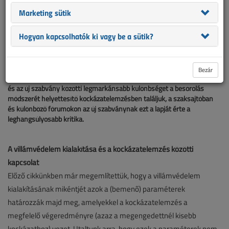
alapvetően a külső villámvédelem kialakításával foglalkozik. Bár a
Marketing sütik
régi és...
Hogyan kapcsolhatók ki vagy be a sütik?
Miután hosszasan foglalkoztunk a kockázatelemzéssel,
cikksorozatunkat az MSZ EN 62305 szabványsorozat 3. lapjának
bemutatásával folytatjuk, amely hasonlóan az MSZ 274-3-hoz,
Bezár
alapvetően a külső villámvédelem kialakításával foglalkozik. Bár a régi
és az új szabvány közötti legmarkánsabb különbséget a besorolás
módszerét helyettesítő kockázatelemzésben találjuk, a szaksajtóban
és különböző fórumokon az új szabványnak ezt a lapját érte a
leghangsúlyosabb kritika.
A villámvédelem kialakítása és a kockázatelemzés közötti
kapcsolat
Előző cikkünkben már megemlítettük, hogy a villámvédelem
kialakításának mikéntjét azok a (bemenő) paraméterek
határozzák majd meg, amelyekkel a kockázatelemzés a
megfelelő végeredményre (azaz a megengedettnél kisebb
kockázathoz) vezet. Utaltunk arra, hogy ezek a paraméterek nem