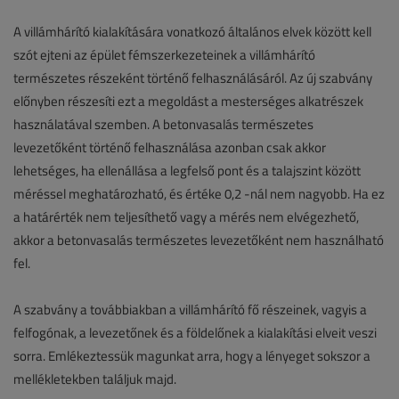
A villámhárító kialakítására vonatkozó általános elvek között kell
szót ejteni az épület fémszerkezeteinek a villámhárító
természetes részeként történő felhasználásáról. Az új szabvány
előnyben részesíti ezt a megoldást a mesterséges alkatrészek
használatával szemben. A betonvasalás természetes
levezetőként történő felhasználása azonban csak akkor
lehetséges, ha ellenállása a legfelső pont és a talajszint között
méréssel meghatározható, és értéke 0,2 -nál nem nagyobb. Ha ez
a határérték nem teljesíthető vagy a mérés nem elvégezhető,
akkor a betonvasalás természetes levezetőként nem használható
fel.
A szabvány a továbbiakban a villámhárító fő részeinek, vagyis a
felfogónak, a levezetőnek és a földelőnek a kialakítási elveit veszi
sorra. Emlékeztessük magunkat arra, hogy a lényeget sokszor a
mellékletekben találjuk majd.