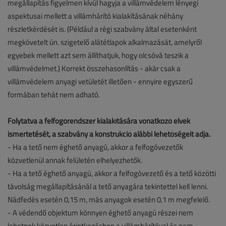
megállapítás figyelmen kívül hagyja a villámvédelem lényegi
aspektusai mellett a villámhárító kialakításának néhány
részletkérdését is. (Például a régi szabvány által esetenként
megkövetelt ún. szigetelő alátétlapok alkalmazását, amelyről
egyebek mellett azt sem állíthatjuk, hogy olcsóvá teszik a
villámvédelmet.) Korrekt összehasonlítás - akár csak a
villámvédelem anyagi vetületét illetően - ennyire egyszerű
formában tehát nem adható.
Folytatva a felfogórendszer kialakítására vonatkozó elvek
ismertetését, a szabvány a konstrukció alábbi lehetőségeit adja.
- Ha a tető nem éghető anyagú, akkor a felfogóvezetők
közvetlenül annak felületén elhelyezhetők.
- Ha a tető éghető anyagú, akkor a felfogóvezető és a tető közötti
távolság megállapításánál a tető anyagára tekintettel kell lenni.
Nádfedés esetén 0,15 m, más anyagok esetén 0,1 m megfelelő.
- A védendő objektum könnyen éghető anyagú részei nem
lehetnek közvetlen érintkezésben a villámhárítóval és nem