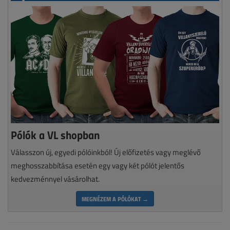
Pólók a VL shopban
Válasszon új, egyedi pólóinkból! Új előfizetés vagy meglévő
meghosszabbítása esetén egy vagy két pólót jelentős
kedvezménnyel vásárolhat.
MEGNÉZEM A PÓLÓKAT →