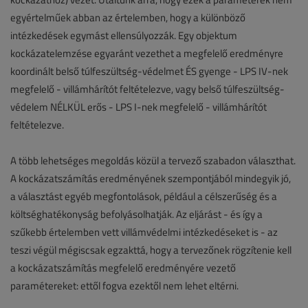
egyértelműek abban az értelemben, hogy a különböző
intézkedések egymást ellensúlyozzák. Egy objektum
kockázatelemzése egyaránt vezethet a megfelelő eredményre
koordinált belső túlfeszültség-védelmet ÉS gyenge - LPS IV-nek
megfelelő - villámhárítót feltételezve, vagy belső túlfeszültség-
védelem NÉLKÜL erős - LPS I-nek megfelelő - villámhárítót
feltételezve.
A több lehetséges megoldás közül a tervező szabadon választhat.
A kockázatszámítás eredményének szempontjából mindegyik jó,
a választást egyéb megfontolások, például a célszerűség és a
költséghatékonyság befolyásolhatják. Az eljárást - és így a
szűkebb értelemben vett villámvédelmi intézkedéseket is - az
teszi végül mégiscsak egzakttá, hogy a tervezőnek rögzítenie kell
a kockázatszámítás megfelelő eredményére vezető
paramétereket: ettől fogva ezektől nem lehet eltérni.