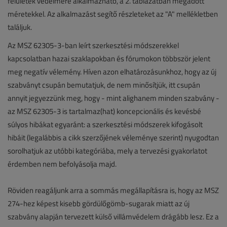
felületek védelmére alkalmazható, a 2. táblázatban megadott
méretekkel. Az alkalmazást segítő részleteket az "A" mellékletben
találjuk.
Az MSZ 62305-3-ban leírt szerkesztési módszerekkel
kapcsolatban hazai szaklapokban és fórumokon többször jelent
meg negatív vélemény. Híven azon elhatározásunkhoz, hogy az új
szabványt csupán bemutatjuk, de nem minősítjük, itt csupán
annyit jegyezzünk meg, hogy - mint alighanem minden szabvány -
az MSZ 62305-3 is tartalmaz(hat) koncepcionális és kevésbé
súlyos hibákat egyaránt: a szerkesztési módszerek kifogásolt
hibáit (legalábbis a cikk szerzőjének véleménye szerint) nyugodtan
sorolhatjuk az utóbbi kategóriába, mely a tervezési gyakorlatot
érdemben nem befolyásolja majd.
Röviden reagáljunk arra a sommás megállapításra is, hogy az MSZ
274-hez képest kisebb gördülőgömb-sugarak miatt az új
szabvány alapján tervezett külső villámvédelem drágább lesz. Ez a