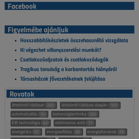
Facebook
Figyelmébe ajánljuk
Hosszabbítókészletek összehasonlító vizsgálata
Ki végezhet villanyszerelési munkát?
Csatlakozóaljzatok és csatlakozódugók
Tragikus tanulság a karbantartás hiányáról
Társasházak fővezetékeinek felújítása
Rovatok
áttekintő táblázat
áttekintő táblázat alapján
232
107
automatizálás
biztonságtechnika
14
102
EIB technológia
elektromos autó
43
17
energetika
energiaellátás
energiaforrások
57
30
19