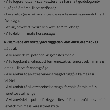
- A felfogórendszer kiszerkesztéséhez használt gördülőgömb-
sugár, hálóméret, illetve védöszög.
- Levezetők (és ezek vízszintes összekötésének) egymástól mért
távolsága.
- Az úgynevezett "veszélyes közelítés" távolsága.
- A földelő minimális hosszúsága.
A villámvédelem osztályától független kialakítási jellemzők az
alábbiak:
- A villámvédelmi potenciálkiegyenlítés módja.
- A felfogóként alkalmazott fémlemezek és fémcsövek minimális
lemez-, illetve falvastagsága.
- A villámhárító alkatrészeinek anyagtól függő alkalmazási
feltétele.
- A villámhárító alkatrészeinek anyaga, formája és minimális
méretkövetelménye.
- A villámvédelmi potenciálkiegyenlítés céljára használt összekötő
vezetők minimális keresztmetszete.