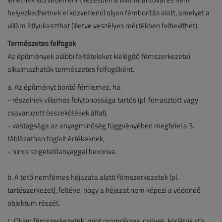
helyezkedhetnek el közvetlenül olyan fémborítás alatt, amelyet a
villám átlyukaszthat (illetve veszélyes mértékben felhevíthet).
Természetes felfogók
Az építmények alábbi feltételeket kielégítő fémszerkezetei
alkalmazhatók természetes felfogóként.
a. Az építményt borító fémlemez, ha
- részeinek villamos folytonossága tartós (pl. forrasztott vagy
csavarozott összekötések által),
- vastagsága az anyagminőség függvényében megfelel a 3.
táblázatban foglalt értékeknek,
- nincs szigetelőanyaggal bevonva.
b. A tető nemfémes héjazata alatti fémszerkezetek (pl.
tartószerkezet), feltéve, hogy a héjazat nem képezi a védendő
objektum részét.
c. Olyan fémszerkezetek, mint oromdíszek, csövek, korlátok stb.,