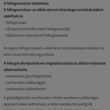
A felfogórendszer kialakítása
A felfogórendszer az alábbi elemek tetszőleges kombinációjából
alakítható ki:
- felfogórudak,
- két pont között kifeszített felfogóvezetők,
- hálószerűen elrendezett felfogóvezetők.
Az egyes felfogórudakat a villámáram elosztásának érdekében a
tetőn össze kell kötni egymással.
A felfogók elhelyezésének meghatározására az alábbi módszerek
alkalmazhatók:
- szerkesztés gördülőgömbbel,
- szerkesztés védőszöggel,
- szerkesztés hálómérettel.
A gördülőgömbös szerkesztés minden esetben a védőszöges
egyszerű alakú építmények, a hálós szerkesztés pedig sík