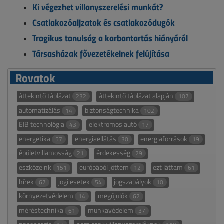
Ki végezhet villanyszerelési munkát?
Csatlakozóaljzatok és csatlakozódugók
Tragikus tanulság a karbantartás hiányáról
Társasházak fővezetékeinek felújítása
Rovatok
áttekintő táblázat
áttekintő táblázat alapján
232
107
automatizálás
biztonságtechnika
14
102
EIB technológia
elektromos autó
43
17
energetika
energiaellátás
energiaforrások
57
30
19
épületvillamosság
érdekesség
21
29
eszközeink
európából jöttem
ezt láttam
151
12
61
hírek
jogi esetek
jogszabályok
67
54
10
környezetvédelem
megújulók
14
62
méréstechnika
munkavédelem
61
37