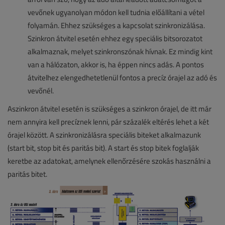
vevőnek ugyanolyan módon kell tudnia előállítani a vétel
folyamán. Ehhez szükséges a kapcsolat szinkronizálása.
Szinkron átvitel esetén ehhez egy speciális bitsorozatot
alkalmaznak, melyet szinkronszónak hívnak. Ez mindig kint
van a hálózaton, akkor is, ha éppen nincs adás. A pontos
átvitelhez elengedhetetlenül fontos a precíz órajel az adó és
vevőnél.
Aszinkron átvitel esetén is szükséges a szinkron órajel, de itt már
nem annyira kell precíznek lenni, pár százalék eltérés lehet a két
órajel között. A szinkronizálásra speciális biteket alkalmazunk
(start bit, stop bit és paritás bit). A start és stop bitek foglalják
keretbe az adatokat, amelynek ellenőrzésére szokás használni a
paritás bitet.