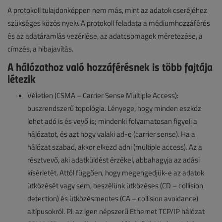
A protokoll tulajdonképpen nem más, mint az adatok cseréjéhez
szükséges közös nyelv. A protokoll feladata a médiumhozzáférés
és az adatáramlás vezérlése, az adatcsomagok méretezése, a
címzés, a hibajavítás.
A hálózathoz való hozzáférésnek is több fajtája
létezik
Véletlen (CSMA – Carrier Sense Multiple Access):
buszrendszerű topológia. Lényege, hogy minden eszköz
lehet adó is és vevő is; mindenki folyamatosan figyeli a
hálózatot, és azt hogy valaki ad-e (carrier sense). Ha a
hálózat szabad, akkor elkezd adni (multiple access). Az a
résztvevő, aki adatküldést érzékel, abbahagyja az adási
kísérletét. Attól függően, hogy megengedjük-e az adatok
ütközését vagy sem, beszélünk ütközéses (CD – collision
detection) és ütközésmentes (CA – collision avoidance)
altípusokról. Pl. az igen népszerű Ethernet TCP/IP hálózat