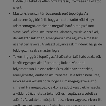
CSMA/CD, tehát véletlen hozzáférésű, ütközéses hálózatot
jelent.
Master/slave: szintén buszrendszerű topológia. Az
adatcsere úgy történik, hogy a master (adó) küld ki egy
adatcsomagot, amelyben megtalálható a megszólított
slave (vevő) címe. Az üzenetet valamenynyi slave érzékeli,
de választ csak az ad, amelynek a címe egyezik a master
üzenetben lévővel. A választ ugyancsa2k mindenki hallja, de
feldolgozni csak a master fogja.
Token ring: gyűrű topológia. A hálózaton található eszközök
között egy speciális kódcsomag (token) vándorol
folyamatosan. Ha ez a token üres, akkor az az eszköz,
amelyik vette, leadhatja az üzenetét. Ha a token nem üres,
akkor az eszköz ellenőrzi, hogy a cím megegyezik-e az ő
címével. Ha megegyezik, akkor az adott készülék kimásolja
a küldendő üzenetet a tokenből, és nyugtázza a vételt az
adónál. Az adatvitel módja lehet szinkron vagy aszinkron. Itt
arról van szó, hogy az adó által leadott adatcsomagot a