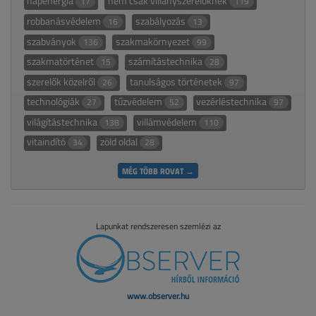
napenergia
nem csak villanyszerelőknek
17
119
robbanásvédelem
szabályozás
16
13
szabványok
szakmakörnyezet
136
99
szakmatörténet
számítástechnika
15
28
szerelők közelről
tanulságos történetek
26
97
technológiák
tűzvédelem
vezérléstechnika
27
52
97
világítástechnika
villámvédelem
138
110
vitaindító
zöld oldal
34
28
MÉG TÖBB ROVAT →
Lapunkat rendszeresen szemlézi az
www.observer.hu