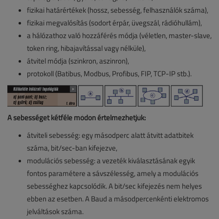
fizikai határértékek (hossz, sebesség, felhasználók száma),
fizikai megvalósítás (sodort érpár, üvegszál, rádióhullám),
a hálózathoz való hozzáférés módja (véletlen, master-slave,
token ring, hibajavítással vagy nélküle),
átvitel módja (szinkron, aszinron),
protokoll (Batibus, Modbus, Profibus, FIP, TCP-IP stb.).
A sebességet kétféle módon értelmezhetjük:
átviteli sebesség: egy másodperc alatt átvitt adatbitek
száma, bit/sec-ban kifejezve,
modulációs sebesség: a vezeték kiválasztásának egyik
fontos paramétere a sávszélesség, amely a modulációs
sebességhez kapcsolódik. A bit/sec kifejezés nem helyes
ebben az esetben. A Baud a másodpercenkénti elektromos
jelváltások száma.