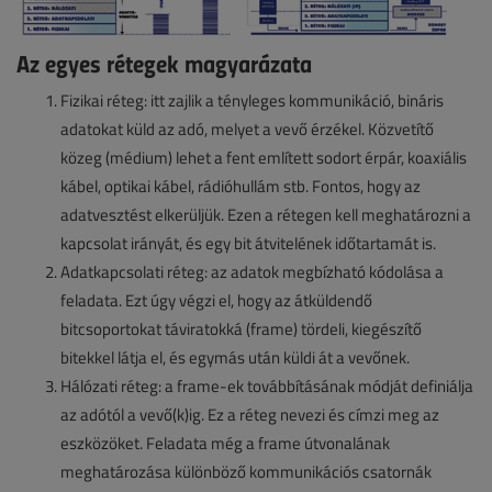
Az egyes rétegek magyarázata
Fizikai réteg: itt zajlik a tényleges kommunikáció, bináris
adatokat küld az adó, melyet a vevő érzékel. Közvetítő
közeg (médium) lehet a fent említett sodort érpár, koaxiális
kábel, optikai kábel, rádióhullám stb. Fontos, hogy az
adatvesztést elkerüljük. Ezen a rétegen kell meghatározni a
kapcsolat irányát, és egy bit átvitelének időtartamát is.
Adatkapcsolati réteg: az adatok megbízható kódolása a
feladata. Ezt úgy végzi el, hogy az átküldendő
bitcsoportokat táviratokká (frame) tördeli, kiegészítő
bitekkel látja el, és egymás után küldi át a vevőnek.
Hálózati réteg: a frame-ek továbbításának módját definiálja
az adótól a vevő(k)ig. Ez a réteg nevezi és címzi meg az
eszközöket. Feladata még a frame útvonalának
meghatározása különböző kommunikációs csatornák