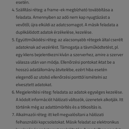
esetén.
Szállítási réteg: a frame-ek megbízható továbbítása a
feladata. Amennyiben az adó nem kap nyugtázást a
vevőtől, újra elküldi az adatcsomagot. A másik feladata a
duplikálódott adatok érzékelése, kezelése.
Együttműködési réteg: az alacsonyabb rétegek által cserélt
adatoknak ad vezérlést. Támogatja a távműködtetést, pl.
egy kliens bejelentkezni kíván a szerverhez, amire a szerver
válasza után van módja. Ellenőrzési pontokat iktat be a
hosszú adatállomány átvitelébe, ezért hiba esetén
elegendő az utolsó ellenőrzési ponttól ismételni az
elvesztett adatokat.
Megjelenítési réteg: feladata az adatok egységes kezelése.
A kódolt információt hálózati változók, üzenetek alkotják. Itt
történik még az adattömörítés és a titkosítás is.
Alkalmazói réteg: itt kell megvalósítani a hálózati
felhasználói kapcsolatokat. Másik feladat az elektronikus