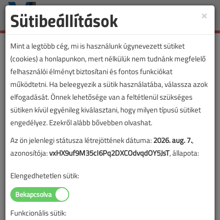
Sütibeállítások
×
Toggle
naviga
Mint a legtöbb cég, mi is használunk úgynevezett sütiket
(cookies) a honlapunkon, mert nélkülük nem tudnánk megfelelő
felhasználói élményt biztosítani és fontos funkciókat
működtetni. Ha beleegyezik a sütik használatába, válassza azok
elfogadását. Önnek lehetősége van a feltétlenül szükséges
sütiken kívül egyénileg kiválasztani, hogy milyen típusú sütiket
engedélyez. Ezekről alább bővebben olvashat.
Az ön jelenlegi státusza létrejöttének dátuma:
2026. aug. 7.
,
azonosítója:
vxHX9uf9M35cI6Pq2DXCOdvqdOY5JsT
, állapota:
Elengedhetetlen sütik:
Funkcionális sütik:
Lapszám: