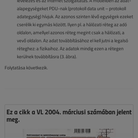
levelezés és az Internet szolgáltatás. A modellben az adat-
alapegységeket PDU-nak (protokoll data unit – protokoll
adategység) hívjuk. Az azonos szinten lévő egységek ezeket
cserélik ki egymás között. Ilyen pl. a hálózati réteg az adó
oldalon, amellyel azonos réteg megint csak a hálózati, a
vevő oldalon. Az adat továbbításához el kell jutni a legalsó
réteghez: a fizikaihoz. Az adatok mindig ezen a rétegen
kerülnek továbbításra (3. ábra).
Folytatása következik.
Ez a cikk a VL 2004. márciusi számában jelent
meg.