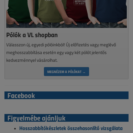
Pólók a VL shopban
Válasszon új, egyedi pólóinkból! Új előfizetés vagy meglévő
meghosszabbítása esetén egy vagy két pólót jelentős
kedvezménnyel vásárolhat.
MEGNÉZEM A PÓLÓKAT →
Facebook
Figyelmébe ajánljuk
Hosszabbítókészletek összehasonlító vizsgálata