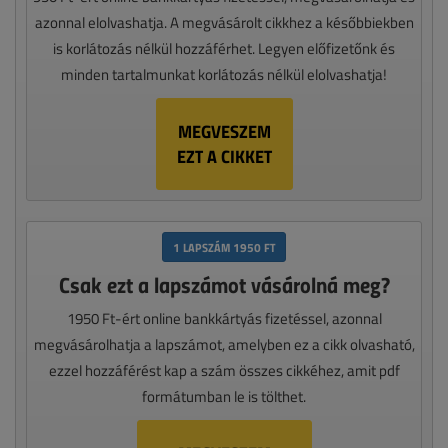
azonnal elolvashatja. A megvásárolt cikkhez a későbbiekben
is korlátozás nélkül hozzáférhet. Legyen előfizetőnk és
minden tartalmunkat korlátozás nélkül elolvashatja!
MEGVESZEM
EZT A CIKKET
1 LAPSZÁM 1950 FT
Csak ezt a lapszámot vásárolná meg?
1950 Ft-ért online bankkártyás fizetéssel, azonnal
megvásárolhatja a lapszámot, amelyben ez a cikk olvasható,
ezzel hozzáférést kap a szám összes cikkéhez, amit pdf
formátumban le is tölthet.