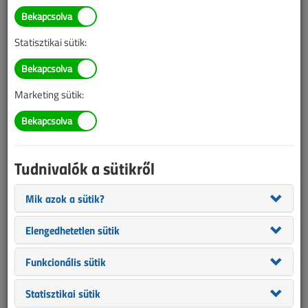
TARTALOM
Statisztikai sütik:
Áttekintő táblázat alapján
Világítástechnika
LED-es csarnokvilágítás
Marketing sütik:
2025/11. lapszám
|
VL online |
756 |
Tudnivalók a sütikről
Mik azok a sütik?
Elengedhetetlen sütik
Funkcionális sütik
Statisztikai sütik