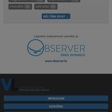
vitaindító
zöld oldal
34
28
MÉG TÖBB ROVAT →
Lapunkat rendszeresen szemlézi az
www.observer.hu
IMPRESSZUM
SZERZŐINK