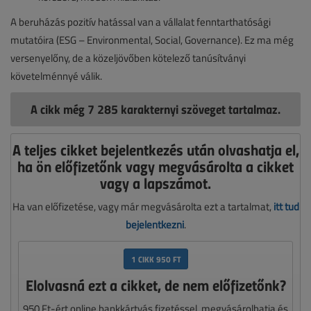
A beruházás pozitív hatással van a vállalat fenntarthatósági
mutatóira (ESG – Environmental, Social, Governance). Ez ma még
versenyelőny, de a közeljövőben kötelező tanúsítványi
követelménnyé válik.
A cikk még 7 285 karakternyi szöveget tartalmaz.
A teljes cikket bejelentkezés után olvashatja el,
ha ön előfizetőnk vagy megvásárolta a cikket
vagy a lapszámot.
Ha van előfizetése, vagy már megvásárolta ezt a tartalmat,
itt tud
bejelentkezni
.
1 CIKK 950 FT
Elolvasná ezt a cikket, de nem előfizetőnk?
950 Ft-ért online bankkártyás fizetéssel, megvásárolhatja és