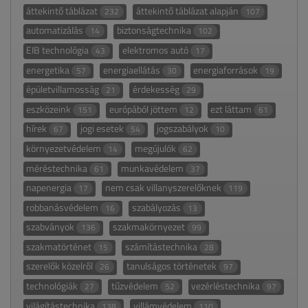
áttekintő táblázat
áttekintő táblázat alapján
232
107
automatizálás
biztonságtechnika
14
102
EIB technológia
elektromos autó
43
17
energetika
energiaellátás
energiaforrások
57
30
19
épületvillamosság
érdekesség
21
29
eszközeink
európából jöttem
ezt láttam
151
12
61
hírek
jogi esetek
jogszabályok
67
54
10
környezetvédelem
megújulók
14
62
méréstechnika
munkavédelem
61
37
napenergia
nem csak villanyszerelőknek
17
119
robbanásvédelem
szabályozás
16
13
szabványok
szakmakörnyezet
136
99
szakmatörténet
számítástechnika
15
28
szerelők közelről
tanulságos történetek
26
97
technológiák
tűzvédelem
vezérléstechnika
27
52
97
világítástechnika
villámvédelem
138
110