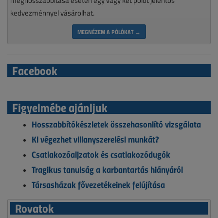
meghosszabbítása esetén egy vagy két pólót jelentős
kedvezménnyel vásárolhat.
MEGNÉZEM A PÓLÓKAT →
Facebook
Figyelmébe ajánljuk
Hosszabbítókészletek összehasonlító vizsgálata
Ki végezhet villanyszerelési munkát?
Csatlakozóaljzatok és csatlakozódugók
Tragikus tanulság a karbantartás hiányáról
Társasházak fővezetékeinek felújítása
Rovatok