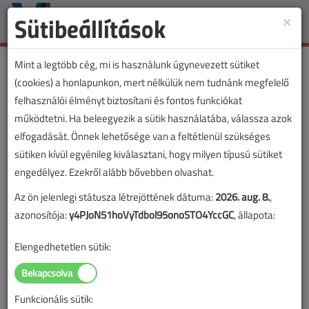
Sütibeállítások
×
Toggle
naviga
Mint a legtöbb cég, mi is használunk úgynevezett sütiket
(cookies) a honlapunkon, mert nélkülük nem tudnánk megfelelő
felhasználói élményt biztosítani és fontos funkciókat
működtetni. Ha beleegyezik a sütik használatába, válassza azok
elfogadását. Önnek lehetősége van a feltétlenül szükséges
sütiken kívül egyénileg kiválasztani, hogy milyen típusú sütiket
engedélyez. Ezekről alább bővebben olvashat.
Az ön jelenlegi státusza létrejöttének dátuma:
2026. aug. 8.
,
azonosítója:
y4PJoN51hoVyTdbol95onoSTO4YccGC
, állapota:
Elengedhetetlen sütik:
Funkcionális sütik:
Lapszám: