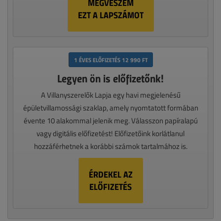
MEGVESZEM
EZT A LAPSZÁMOT
1 ÉVES ELŐFIZETÉS 12 990 FT
Legyen ön is előfizetőnk!
A Villanyszerelők Lapja egy havi megjelenésű
épületvillamossági szaklap, amely nyomtatott formában
évente 10 alakommal jelenik meg. Válasszon papíralapú
vagy digitális előfizetést! Előfizetőink korlátlanul
hozzáférhetnek a korábbi számok tartalmához is.
ÉRDEKEL AZ
ELŐFIZETÉS