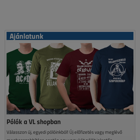
Ajánlatunk
Pólók a VL shopban
Válasszon új, egyedi pólóinkból! Új előfizetés vagy meglévő