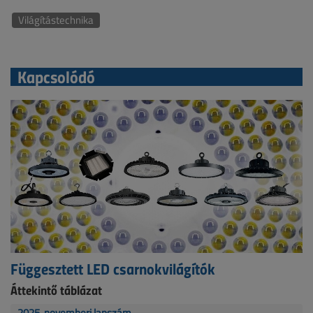
Világítástechnika
Kapcsolódó
Függesztett LED csarnokvilágítók
Áttekintő táblázat
2025. novemberi lapszám