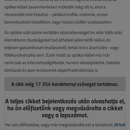
optikai kábel zavarmentesen működik még ott is, ahol a
rézvezeték már feladná – például trafók, motorok, orvosi
berendezések közelében, vagy hosszú kültéri szakaszokon.
Az optikai szál szinte korlátlan adatsebességet és akár több száz
kilométeres távolságokat tud áthidalni jelismétlő nélkül, és
teljesen galvanikusan leválasztott, tehát nincs áramütés- vagy
földhurokveszély sem. Ezek miatt az optikai kábel ma már
nemcsak az internetszolgáltatók, hanem okosépületek, hotelek,
kórházak és ipari rendszerek alapinfrastruktúrája is.
A cikk még 17 354 karakternyi szöveget tartalmaz.
A teljes cikket bejelentkezés után olvashatja el,
ha ön előfizetőnk vagy megvásárolta a cikket
vagy a lapszámot.
Ha van előfizetése, vagy már megvásárolta ezt a tartalmat,
itt tud