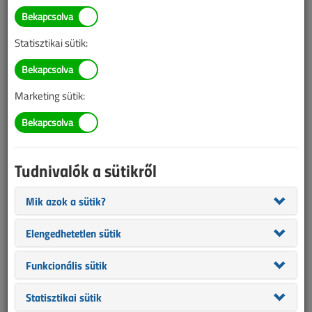
TARTALOM
Statisztikai sütik:
Technológiák
Optikai kábelezés
Marketing sütik:
A villanyszerelés új alapismerete
2025/11. lapszám
|
Posta Tibor
|
1121 |
Tudnivalók a sütikről
Mik azok a sütik?
Elengedhetetlen sütik
Funkcionális sütik
Statisztikai sütik