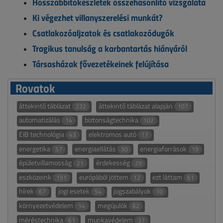
Hosszabbítókészletek összehasonlító vizsgálata
Ki végezhet villanyszerelési munkát?
Csatlakozóaljzatok és csatlakozódugók
Tragikus tanulság a karbantartás hiányáról
Társasházak fővezetékeinek felújítása
Rovatok
áttekintő táblázat
áttekintő táblázat alapján
232
107
automatizálás
biztonságtechnika
14
102
EIB technológia
elektromos autó
43
17
energetika
energiaellátás
energiaforrások
57
30
19
épületvillamosság
érdekesség
21
29
eszközeink
európából jöttem
ezt láttam
151
12
61
hírek
jogi esetek
jogszabályok
67
54
10
környezetvédelem
megújulók
14
62
méréstechnika
munkavédelem
61
37