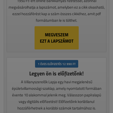
1950 Ft-ért online bankkártyás fizetéssel, azonnal
megvásárolhatja a lapszámot, amelyben ez a cikk olvasható,
ezzel hozzáférést kap a szám összes cikkéhez, amit pdf
formátumban le is tölthet.
MEGVESZEM
EZT A LAPSZÁMOT
1 ÉVES ELŐFIZETÉS 12 990 FT
Legyen ön is előfizetőnk!
A Villanyszerelők Lapja egy havi megjelenésű
épületvillamossági szaklap, amely nyomtatott formában
évente 10 alakommal jelenik meg. Válasszon papíralapú
vagy digitális előfizetést! Előfizetőink korlátlanul
hozzáférhetnek a korábbi számok tartalmához is.