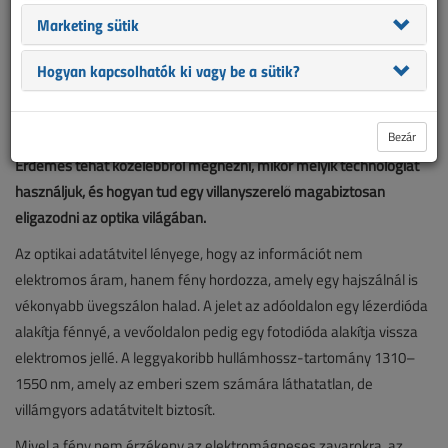
Marketing sütik
Szinte minden villanyszerelőnek van már valamilyen tapasztalata
Hogyan kapcsolhatók ki vagy be a sütik?
az UTP kábellel: irodákban, háztartásokban, kórházakban,
mindenütt ott kanyarog. Az optikai kábel viszont sokak számára
Bezár
még mindig valami távoli, ismeretlen, „űrtechnológiás” dolog.
Érdemes tehát közelebbről megnézni, mikor melyik technológiát
használjuk, és hogyan tud egy villanyszerelő magabiztosan
eligazodni az optika világában.
Az optikai adatátvitel lényege, hogy az információt nem
elektromos áram, hanem fény hordozza, amely egy hajszálnál is
vékonyabb üvegszálon halad. A jelet az adóoldalon egy lézerdióda
alakítja fénnyé, a vevőoldalon pedig egy fotodióda alakítja vissza
elektromos jellé. A leggyakoribb hullámhossz-tartomány 1310–
1550 nm, amely az emberi szem számára láthatatlan, de
villámgyors adatátvitelt biztosít.
Mivel a fény nem érzékeny az elektromágneses zavarokra, az