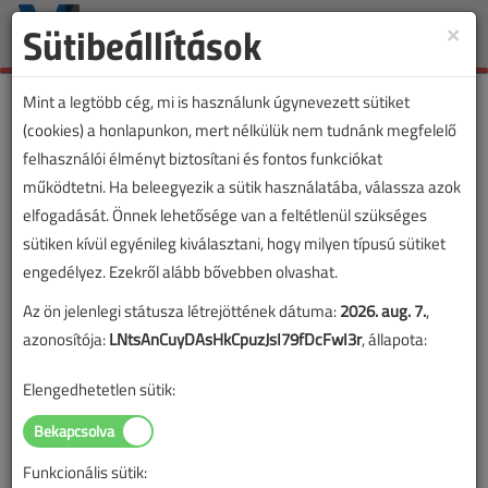
Sütibeállítások
×
Toggle
naviga
Mint a legtöbb cég, mi is használunk úgynevezett sütiket
(cookies) a honlapunkon, mert nélkülük nem tudnánk megfelelő
felhasználói élményt biztosítani és fontos funkciókat
működtetni. Ha beleegyezik a sütik használatába, válassza azok
elfogadását. Önnek lehetősége van a feltétlenül szükséges
sütiken kívül egyénileg kiválasztani, hogy milyen típusú sütiket
engedélyez. Ezekről alább bővebben olvashat.
Az ön jelenlegi státusza létrejöttének dátuma:
2026. aug. 7.
,
azonosítója:
LNtsAnCuyDAsHkCpuzJsI79fDcFwI3r
, állapota:
Elengedhetetlen sütik:
Funkcionális sütik:
Lapszám: