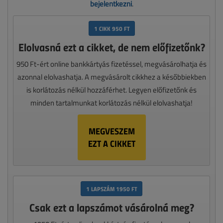
bejelentkezni
.
1 CIKK 950 FT
Elolvasná ezt a cikket, de nem előfizetőnk?
950 Ft-ért online bankkártyás fizetéssel, megvásárolhatja és
azonnal elolvashatja. A megvásárolt cikkhez a későbbiekben
is korlátozás nélkül hozzáférhet. Legyen előfizetőnk és
minden tartalmunkat korlátozás nélkül elolvashatja!
MEGVESZEM
EZT A CIKKET
1 LAPSZÁM 1950 FT
Csak ezt a lapszámot vásárolná meg?