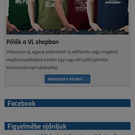
Pólók a VL shopban
Válasszon új, egyedi pólóinkból! Új előfizetés vagy meglévő
meghosszabbítása esetén egy vagy két pólót jelentős
kedvezménnyel vásárolhat.
MEGNÉZEM A PÓLÓKAT →
Facebook
Figyelmébe ajánljuk