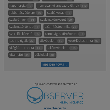
napenergia
nem csak villanyszerelőknek
17
119
robbanásvédelem
szabályozás
16
13
szabványok
szakmakörnyezet
136
99
szakmatörténet
számítástechnika
15
28
szerelők közelről
tanulságos történetek
26
97
technológiák
tűzvédelem
vezérléstechnika
27
52
97
világítástechnika
villámvédelem
138
110
vitaindító
zöld oldal
34
28
MÉG TÖBB ROVAT →
Lapunkat rendszeresen szemlézi az
www.observer.hu