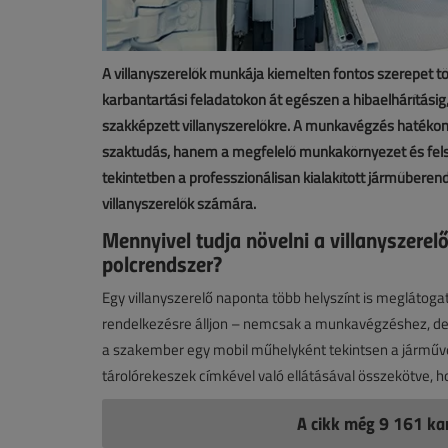
A villanyszerelők munkája kiemelten fontos szerepet t
karbantartási feladatokon át egészen a hibaelhárításig
szakképzett villanyszerelőkre. A munkavégzés haték
szaktudás, hanem a megfelelő munkakörnyezet és felsze
tekintetben a professzionálisan kialakított járműberen
villanyszerelők számára.
Mennyivel tudja növelni a villanyszere
polcrendszer?
Egy villanyszerelő naponta több helyszínt is meglátogat
rendelkezésre álljon – nemcsak a munkavégzéshez, de 
a szakember egy mobil műhelyként tekintsen a járművére
tárolórekeszek címkével való ellátásával összekötve, 
A cikk még 9 161 kar