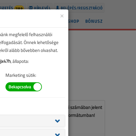
FIZETÉS
HÍRLEVÉL
BELÉPÉS/REGISZTRÁCIÓ
TIPP
×
ÍREK
LAPSZÁMOK
BLOG
SHOP
BÓNUSZ
nánk megfelelő felhasználói
 elfogadását. Önnek lehetősége
zekről alább bővebben olvashat.
jx47h
, állapota:
Marketing sütik:
Ez a cikk a VL 2025. július-augusztusi számában jelent
meg. Töltse le a lapszámot PDF formátumban!
LETÖLTÉS