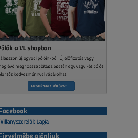
Pólók a VL shopban
álasszon új, egyedi pólóinkból! Új előfizetés vagy
eglévő meghosszabbítása esetén egy vagy két pólót
elentős kedvezménnyel vásárolhat.
MEGNÉZEM A PÓLÓKAT →
Facebook
Villanyszerelők Lapja
Figyelmébe ajánljuk