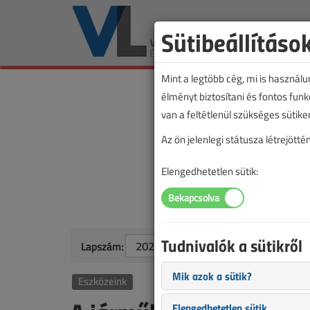
Sütibeállításo
Mint a legtöbb cég, mi is használ
élményt biztosítani és fontos fun
van a feltétlenül szükséges sütike
Az ön jelenlegi státusza létrejöt
Elengedhetetlen sütik:
Tudnivalók a sütikről
Lapszám:
Mik azok a sütik?
Eszközeink
Elengedhetetlen sütik