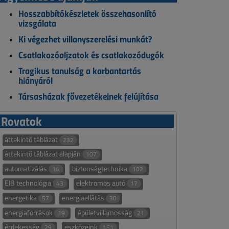
Hosszabbítókészletek összehasonlító
vizsgálata
Ki végezhet villanyszerelési munkát?
Csatlakozóaljzatok és csatlakozódugók
Tragikus tanulság a karbantartás
hiányáról
Társasházak fővezetékeinek felújítása
Rovatok
áttekintő táblázat
232
áttekintő táblázat alapján
107
automatizálás
biztonságtechnika
14
102
EIB technológia
elektromos autó
43
17
energetika
energiaellátás
57
30
energiaforrások
épületvillamosság
19
21
érdekesség
eszközeink
29
151