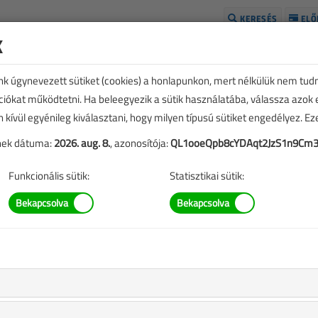
KERESÉS
ELŐ
k
H
unk úgynevezett sütiket (cookies) a honlapunkon, mert nélkülük nem tud
kciókat működtetni. Ha beleegyezik a sütik használatába, válassza azok
n kívül egyénileg kiválasztani, hogy milyen típusú sütiket engedélyez. E
tének dátuma:
2026. aug. 8.
, azonosítója:
QL1ooeQpb8cYDAqt2JzS1n9Cm3
Funkcionális sütik:
Statisztikai sütik:
TARTALOM