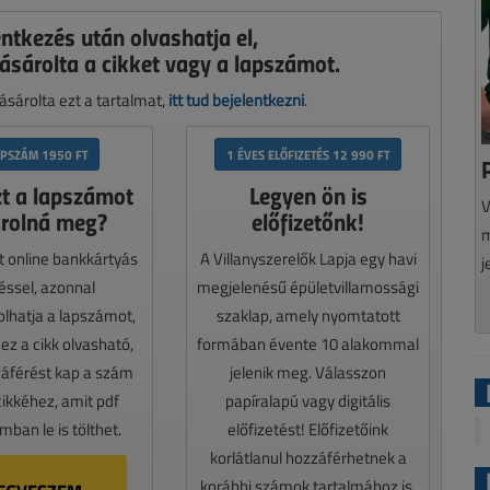
entkezés után olvashatja el,
ásárolta a cikket vagy a lapszámot.
sárolta ezt a tartalmat,
itt tud bejelentkezni
.
APSZÁM 1950 FT
1 ÉVES ELŐFIZETÉS 12 990 FT
zt a lapszámot
Legyen ön is
V
rolná meg?
előfizetőnk!
m
t online bankkártyás
A Villanyszerelők Lapja egy havi
j
téssel, azonnal
megjelenésű épületvillamossági
lhatja a lapszámot,
szaklap, amely nyomtatott
z a cikk olvasható,
formában évente 10 alakommal
záférést kap a szám
jelenik meg. Válasszon
cikkéhez, amit pdf
papíralapú vagy digitális
ban le is tölthet.
előfizetést! Előfizetőink
korlátlanul hozzáférhetnek a
korábbi számok tartalmához is.