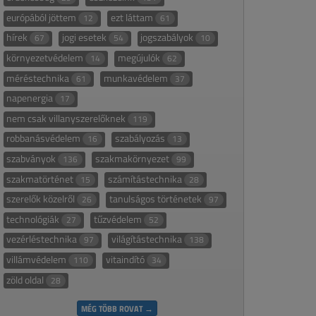
európából jöttem
ezt láttam
12
61
hírek
jogi esetek
jogszabályok
67
54
10
környezetvédelem
megújulók
14
62
méréstechnika
munkavédelem
61
37
napenergia
17
nem csak villanyszerelőknek
119
robbanásvédelem
szabályozás
16
13
szabványok
szakmakörnyezet
136
99
szakmatörténet
számítástechnika
15
28
szerelők közelről
tanulságos történetek
26
97
technológiák
tűzvédelem
27
52
vezérléstechnika
világítástechnika
97
138
villámvédelem
vitaindító
110
34
zöld oldal
28
MÉG TÖBB ROVAT →