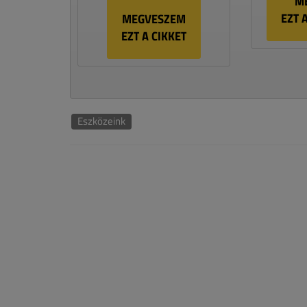
M
EZT 
MEGVESZEM
EZT A CIKKET
Eszközeink