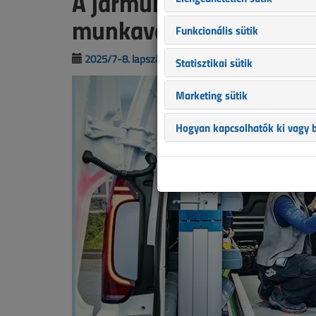
A járműberendezések sz
munkavégzésében
Funkcionális sütik
2025/7-8. lapszám
|
Gombás Bence
|
1216 
Statisztikai sütik
Marketing sütik
Hogyan kapcsolhatók ki vagy b