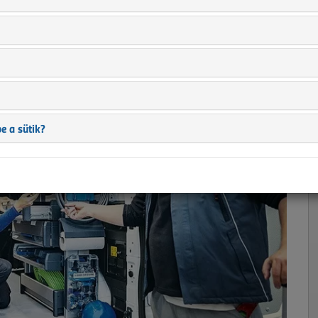
erepe a villanyszerelők
|
e a sütik?