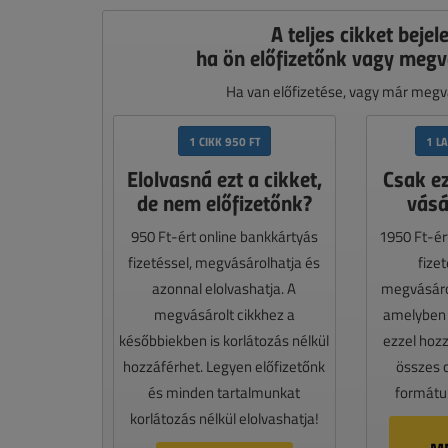
A teljes cikket bejel
ha ön előfizetőnk vagy megv
Ha van előfizetése, vagy már megvá
1 CIKK 950 FT
1 L
Elolvasná ezt a cikket,
Csak e
de nem előfizetőnk?
vásá
950 Ft-ért online bankkártyás
1950 Ft-ér
fizetéssel, megvásárolhatja és
fize
azonnal elolvashatja. A
megvásáro
megvásárolt cikkhez a
amelyben e
későbbiekben is korlátozás nélkül
ezzel hoz
hozzáférhet. Legyen előfizetőnk
összes 
és minden tartalmunkat
formátum
korlátozás nélkül elolvashatja!