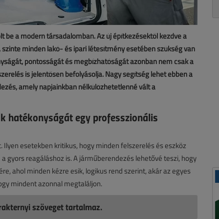
ölt be a modern társadalomban. Az új építkezésektől kezdve a
, szinte minden lakó- és ipari létesítmény esetében szükség van
onyságát, pontosságát és megbízhatóságát azonban nem csak a
relés is jelentősen befolyásolja. Nagy segítség lehet ebben a
dezés, amely napjainkban nélkülözhetetlenné vált a
lők hatékonyságát egy professzionális
. Ilyen esetekben kritikus, hogy minden felszerelés és eszköz
a gyors reagáláshoz is. A járműberendezés lehetővé teszi, hogy
, ahol minden kézre esik, logikus rend szerint, akár az egyes
hogy mindent azonnal megtaláljon.
akternyi szöveget tartalmaz.