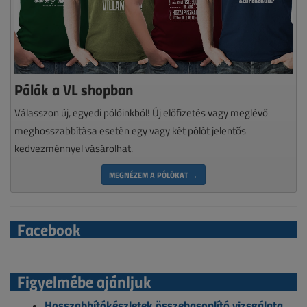
Pólók a VL shopban
Válasszon új, egyedi pólóinkból! Új előfizetés vagy meglévő
meghosszabbítása esetén egy vagy két pólót jelentős
kedvezménnyel vásárolhat.
MEGNÉZEM A PÓLÓKAT →
Facebook
Figyelmébe ajánljuk
Hosszabbítókészletek összehasonlító vizsgálata