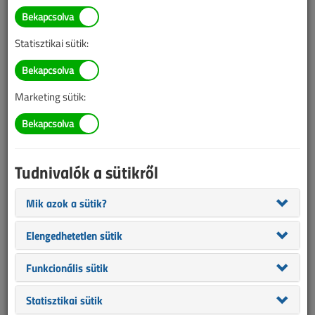
TARTALOM
Statisztikai sütik:
Falon kívüli kábelvezetési
megoldások a Legrandtól
Marketing sütik:
2025/4. lapszám
|
támogatott cikk |
1467 |
Tudnivalók a sütikről
Mik azok a sütik?
Elengedhetetlen sütik
Funkcionális sütik
Statisztikai sütik