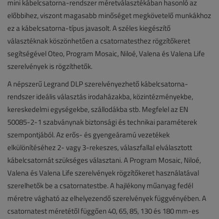
mini kábelcsatorna-rendszer méretválasztékában hasonló az
előbbihez, viszont magasabb minőséget megkövetelő munkákhoz
ez a kábelcsatorna-típus javasolt. A széles kiegészítő
választéknak köszönhetően a csatornatesthez rögzítőkeret
segítségével Oteo, Program Mosaic, Niloé, Valena és Valena Life
szerelvények is rögzíthetők.
A népszerű Legrand DLP szerelvényezhető kábelcsatorna-
rendszer ideális választás irodaházakba, közintézményekbe,
kereskedelmi egységekbe, szállodákba stb. Megfelel az EN
50085-2-1 szabványnak biztonsági és technikai paraméterek
szempontjából. Az erős- és gyengeáramú vezetékek
elkülönítéséhez 2- vagy 3-rekeszes, válaszfallal elválasztott
kábelcsatornát szükséges választani. A Program Mosaic, Niloé,
Valena és Valena Life szerelvények rögzítőkeret használatával
szerelhetők be a csatornatestbe. A hajlékony műanyag fedél
méretre vágható az elhelyezendő szerelvények függvényében. A
csatornatest méretétől függően 40, 65, 85, 130 és 180 mm-es