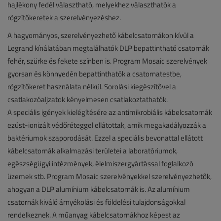
hajlékony fedél választható, melyekhez választhatók a
rögzítőkeretek a szerelvényezéshez.
A hagyományos, szerelvényezhető kábelcsatornákon kívül a
Legrand kínálatában megtalálhatók DLP bepattintható csatornák
fehér, szürke és fekete színben is. Program Mosaic szerelvények
gyorsan és könnyedén bepattinthatók a csatornatestbe,
rögzítőkeret használata nélkül. Sorolási kiegészítővel a
csatlakozóaljzatok kényelmesen csatlakoztathatók.
A speciális igények kielégítésére az antimikrobiális kábelcsatornák
ezüst-ionizált védőréteggel ellátottak, amik megakadályozzák a
baktériumok szaporodását. Ezzel a speciális bevonattal ellátott
kábelcsatornák alkalmazási területei a laboratóriumok,
egészségügyi intézmények, élelmiszergyártással foglalkozó
üzemek stb. Program Mosaic szerelvényekkel szerelvényezhetők,
ahogyan a DLP alumínium kábelcsatornák is. Az alumínium
csatornák kiváló árnyékolási és földelési tulajdonságokkal
rendelkeznek. A műanyag kábelcsatornákhoz képest az