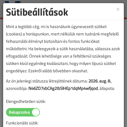
Sütibeállítások
×
Toggle
naviga
Mint a legtöbb cég, mi is használunk úgynevezett sütiket
(cookies) a honlapunkon, mert nélkülük nem tudnánk megfelelő
felhasználói élményt biztosítani és fontos funkciókat
működtetni. Ha beleegyezik a sütik használatába, válassza azok
elfogadását. Önnek lehetősége van a feltétlenül szükséges
sütiken kívül egyénileg kiválasztani, hogy milyen típusú sütiket
engedélyez. Ezekről alább bővebben olvashat.
Az ön jelenlegi státusza létrejöttének dátuma:
2026. aug. 8.
,
azonosítója:
N46ZD7xbCAg2IbSlHEp1dqMp4wfjqod
, állapota:
Elengedhetetlen sütik:
Funkcionális sütik:
Lapszám: