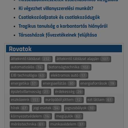
Ki végezhet villanyszerelési munkát?
Csatlakozóaljzatok és csatlakozódugók
Tragikus tanulság a karbantartás hiányáról
Társasházak fővezetékeinek felújítása
Rovatok
áttekintő táblázat
áttekintő táblázat alapján
232
107
automatizálás
biztonságtechnika
14
102
EIB technológia
elektromos autó
43
17
energetika
energiaellátás
energiaforrások
57
30
19
épületvillamosság
érdekesség
21
29
eszközeink
európából jöttem
ezt láttam
151
12
61
hírek
jogi esetek
jogszabályok
67
54
10
környezetvédelem
megújulók
14
62
méréstechnika
munkavédelem
61
37