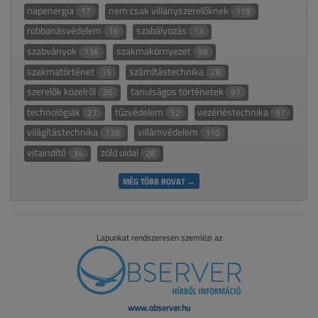
napenergia
nem csak villanyszerelőknek
17
119
robbanásvédelem
szabályozás
16
13
szabványok
szakmakörnyezet
136
99
szakmatörténet
számítástechnika
15
28
szerelők közelről
tanulságos történetek
26
97
technológiák
tűzvédelem
vezérléstechnika
27
52
97
világítástechnika
villámvédelem
138
110
vitaindító
zöld oldal
34
28
MÉG TÖBB ROVAT →
Lapunkat rendszeresen szemlézi az
www.observer.hu