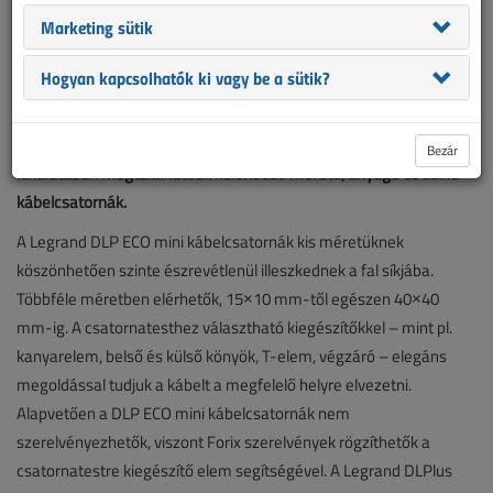
Marketing sütik
A szakemberek beltéri falon kívüli kábelvezetési megoldásként a
kábelcsatornát választják elsősorban praktikussága és egyszerű
Hogyan kapcsolhatók ki vagy be a sütik?
szerelhetősége miatt. Ebben az esetben nincs szükség a falban
vésésre, festésre, a kábelcsatornák ragasztószalag vagy csavarok
segítségével egyszerűen rögzíthetők. A Legrand széles
Bezár
kínálatában megtalálhatóak különböző méretű, anyagú és színű
kábelcsatornák.
A Legrand DLP ECO mini kábelcsatornák kis méretüknek
köszönhetően szinte észrevétlenül illeszkednek a fal síkjába.
Többféle méretben elérhetők, 15×10 mm-től egészen 40×40
mm-ig. A csatornatesthez választható kiegészítőkkel – mint pl.
kanyarelem, belső és külső könyök, T-elem, végzáró – elegáns
megoldással tudjuk a kábelt a megfelelő helyre elvezetni.
Alapvetően a DLP ECO mini kábelcsatornák nem
szerelvényezhetők, viszont Forix szerelvények rögzíthetők a
csatornatestre kiegészítő elem segítségével. A Legrand DLPlus