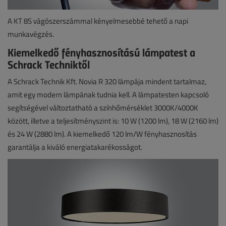
A KT 8S vágószerszámmal kényelmesebbé tehető a napi
munkavégzés.
Kiemelkedő fényhasznosítású lámpatest a
Schrack Techniktől
A Schrack Technik Kft. Novia R 320 lámpája mindent tartalmaz,
amit egy modern lámpának tudnia kell. A lámpatesten kapcsoló
segítségével változtatható a színhőmérséklet 3000K/4000K
között, illetve a teljesítményszint is: 10 W (1200 lm), 18 W (2160 lm)
és 24 W (2880 lm). A kiemelkedő 120 lm/W fényhasznosítás
garantálja a kiváló energiatakarékosságot.