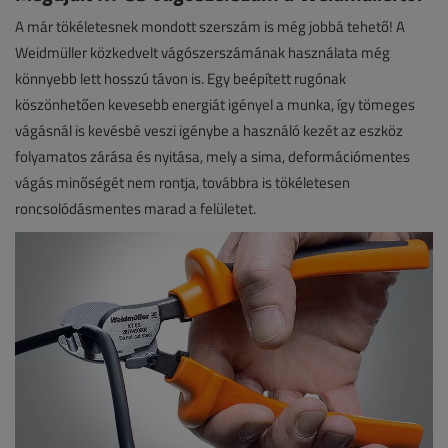
A már tökéletesnek mondott szerszám is még jobbá tehető! A
Weidmüller közkedvelt vágószerszámának használata még
könnyebb lett hosszú távon is. Egy beépített rugónak
köszönhetően kevesebb energiát igényel a munka, így tömeges
vágásnál is kevésbé veszi igénybe a használó kezét az eszköz
folyamatos zárása és nyitása, mely a sima, deformációmentes
vágás minőségét nem rontja, továbbra is tökéletesen
roncsolódásmentes marad a felületet.