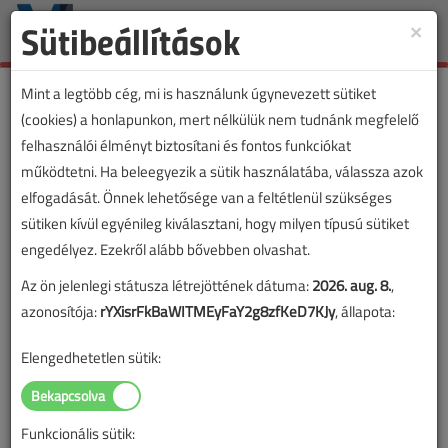
Sütibeállítások
×
Toggle
naviga
Mint a legtöbb cég, mi is használunk úgynevezett sütiket
(cookies) a honlapunkon, mert nélkülük nem tudnánk megfelelő
felhasználói élményt biztosítani és fontos funkciókat
működtetni. Ha beleegyezik a sütik használatába, válassza azok
elfogadását. Önnek lehetősége van a feltétlenül szükséges
sütiken kívül egyénileg kiválasztani, hogy milyen típusú sütiket
engedélyez. Ezekről alább bővebben olvashat.
Az ön jelenlegi státusza létrejöttének dátuma:
2026. aug. 8.
,
azonosítója:
rYXisrFkBaWITMEyFaY2g8zfKeD7KJy
, állapota:
Elengedhetetlen sütik:
Funkcionális sütik:
Lapszám: