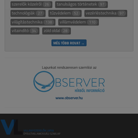
szerelők közelről
tanulságos történetek
26
97
technológiák
tűzvédelem
vezérléstechnika
27
52
97
világítástechnika
villámvédelem
138
110
vitaindító
zöld oldal
34
28
MÉG TÖBB ROVAT →
Lapunkat rendszeresen szemlézi az
www.observer.hu