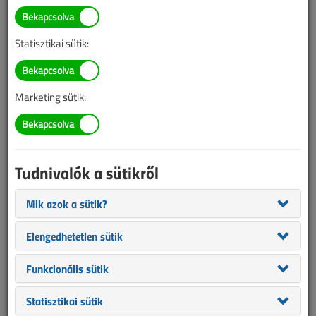
TARTALOM
Statisztikai sütik:
Hírek
Siemens, Weidmüller,
Marketing sütik:
Schrack, Tracon, DEHN,
Daniella
Tudnivalók a sütikről
Hírek, újdonságok
Mik azok a sütik?
2024/7-8. lapszám
|
VL online |
1005 |
Elengedhetetlen sütik
Funkcionális sütik
Statisztikai sütik