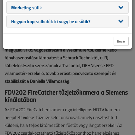
Marketing sütik
Hogyan kapcsolhatók ki vagy be a sütik?
Bezár
FDV202 FireCatcher tűzjelzőkamera a Siemens kínálatában,
megújult KT 8S vágószerszám a Weidmüllertől, kiemelkedő
fényhasznosítású lámpatest a Schrack Techniktől, új RJ
kábelelőkészítő szerszámok a Tracontól, DEHNsense EFD
villamostér-érzékelő, tovább erősíti piacvezető szerepét és
stabilitását a Daniella Villamosság.
FDV202 FireCatcher tűzjelzőkamera a Siemens
kínálatában
Az FDV202 FireCatcher kamera egy intelligens HDTV kamera
beépített videós tűzérzékelő funkcióval, amely riasztást tud
küldeni, ha a teljes látómezőben füstöt vagy lángot érzékel. Az
FDV202 csatlakoztatható tűzjelzőközponthoz hangjelzéshez