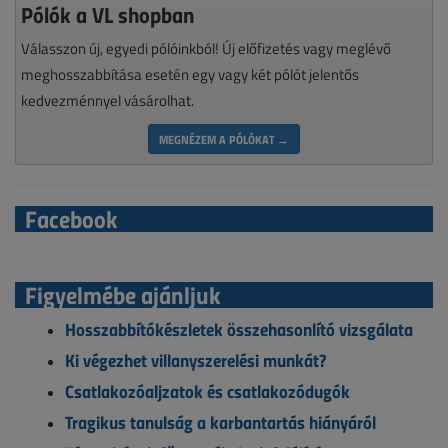
Pólók a VL shopban
Válasszon új, egyedi pólóinkból! Új előfizetés vagy meglévő
meghosszabbítása esetén egy vagy két pólót jelentős
kedvezménnyel vásárolhat.
MEGNÉZEM A PÓLÓKAT →
Facebook
Figyelmébe ajánljuk
Hosszabbítókészletek összehasonlító vizsgálata
Ki végezhet villanyszerelési munkát?
Csatlakozóaljzatok és csatlakozódugók
Tragikus tanulság a karbantartás hiányáról