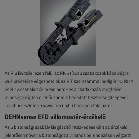
Az RJ8 kivitellel ezen felül az RJ45 típusú csatlakozók kábelvégre
való préselése végezhető el, az RJT szerszámmal pedig RJ45, RJ11
és RJ12 csatlakozók préselhetők és a csatlakozás megfelelő
minősége rögtön ellenőrizhető a beépített teszter segítségével.
További részletek a www.tracon.hu honlapon találhatók.
DEHNsense EFD villamostér-érzékelő
Az 5 biztonsági szabály kiegészítő intézkedéseként az érzékelő
jelentősen növeli a biztonságot a villamos berendezésen végzett