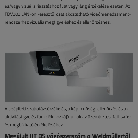
és/vagy vizuális riasztáshoz füst vagy láng érzékelése esetén. Az
FDV202 LAN-on keresztül csatlakoztatható videómenedzsment-
rendszerhez vizuális megfigyeléshez és ellenőrzéshez.
A beépített szabotázsérzékelés, a képminőség-ellenőrzés és az
aktivitásfigyelés funkciók hozzájárulnak az üzembiztos (fail-safe)
és megbízható érzékeléséhez.
Megújult KT 8S vágószerszám a Weidmüllertől