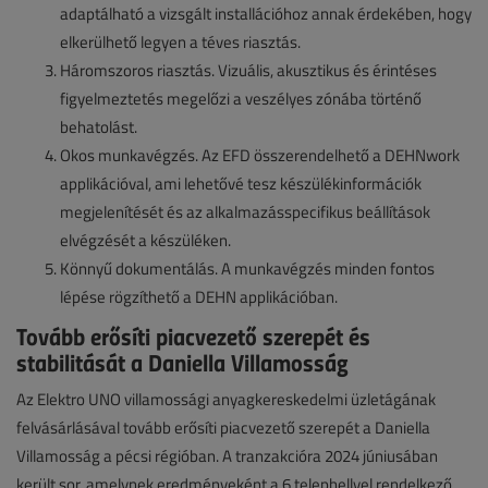
adaptálható a vizsgált installációhoz annak érdekében, hogy
elkerülhető legyen a téves riasztás.
Háromszoros riasztás. Vizuális, akusztikus és érintéses
figyelmeztetés megelőzi a veszélyes zónába történő
behatolást.
Okos munkavégzés. Az EFD összerendelhető a DEHNwork
applikációval, ami lehetővé tesz készülékinformációk
megjelenítését és az alkalmazásspecifikus beállítások
elvégzését a készüléken.
Könnyű dokumentálás. A munkavégzés minden fontos
lépése rögzíthető a DEHN applikációban.
Tovább erősíti piacvezető szerepét és
stabilitását a Daniella Villamosság
Az Elektro UNO villamossági anyagkereskedelmi üzletágának
felvásárlásával tovább erősíti piacvezető szerepét a Daniella
Villamosság a pécsi régióban. A tranzakcióra 2024 júniusában
került sor, amelynek eredményeként a 6 telephellyel rendelkező,