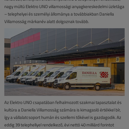
nagy múltú Elektro UNO villamossági anyagkereskedelmi üzletága
– telephelyei és személyi állománya a továbbiakban Daniella
Villamosság márkanév alatt dolgoznak tovább.
Az Elektro UNO csapatában felhalmozott szakmai tapasztalat és
kultúra a Daniella Villamosság számára is kimagasló értékkel bír,
így a vállalatcsoport humán és szellemi tőkével is gazdagodik. Az
eddig 39 telephellyel rendelkező, évi nettó 40 milliárd forintot