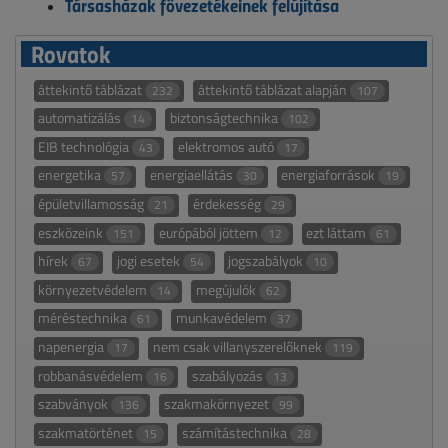
Társasházak fővezetékeinek felújítása
Rovatok
áttekintő táblázat
áttekintő táblázat alapján
232
107
automatizálás
biztonságtechnika
14
102
EIB technológia
elektromos autó
43
17
energetika
energiaellátás
energiaforrások
57
30
19
épületvillamosság
érdekesség
21
29
eszközeink
európából jöttem
ezt láttam
151
12
61
hírek
jogi esetek
jogszabályok
67
54
10
környezetvédelem
megújulók
14
62
méréstechnika
munkavédelem
61
37
napenergia
nem csak villanyszerelőknek
17
119
robbanásvédelem
szabályozás
16
13
szabványok
szakmakörnyezet
136
99
szakmatörténet
számítástechnika
15
28