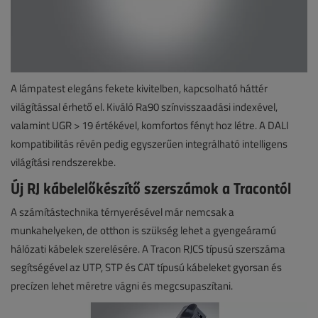
A lámpatest elegáns fekete kivitelben, kapcsolható háttér
világítással érhető el. Kiváló Ra90 színvisszaadási indexével,
valamint UGR > 19 értékével, komfortos fényt hoz létre. A DALI
kompatibilitás révén pedig egyszerűen integrálható intelligens
világítási rendszerekbe.
Új RJ kábelelőkészítő szerszámok a Tracontól
A számítástechnika térnyerésével már nemcsak a
munkahelyeken, de otthon is szükség lehet a gyengeáramú
hálózati kábelek szerelésére. A Tracon RJCS típusú szerszáma
segítségével az UTP, STP és CAT típusú kábeleket gyorsan és
precízen lehet méretre vágni és megcsupaszítani.