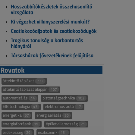
Hosszabbítókészletek összehasonlító
vizsgálata
Ki végezhet villanyszerelési munkát?
Csatlakozóaljzatok és csatlakozódugók
Tragikus tanulság a karbantartás
hiányáról
Társasházak fővezetékeinek felújítása
Rovatok
áttekintő táblázat
232
áttekintő táblázat alapján
107
automatizálás
biztonságtechnika
14
102
EIB technológia
elektromos autó
43
17
energetika
energiaellátás
57
30
energiaforrások
épületvillamosság
19
21
érdekesség
eszközeink
29
151