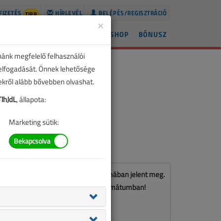
FIZETÉS
HÍRLEVÉL
BELÉPÉS/REGISZTRÁCIÓ
TIPP
×
ÍREK
LAPSZÁMOK
BLOG
SHOP
BÓNUSZ
nánk megfelelő felhasználói
 elfogadását. Önnek lehetősége
zekről alább bővebben olvashat.
lhJdL
, állapota:
Marketing sütik:
Ez a cikk a VL 2024. decemberi számában jelent meg.
Töltse le a lapszámot PDF formátumban!
LETÖLTÉS