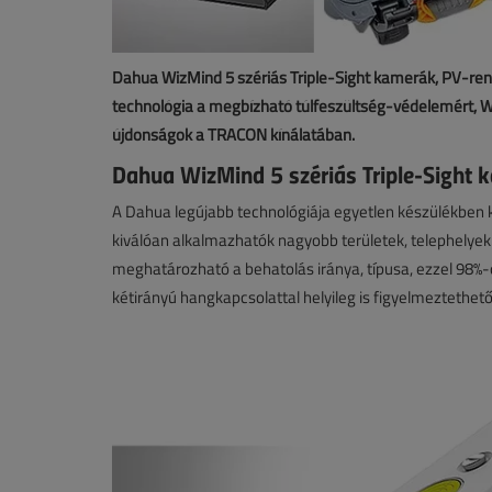
Dahua WizMind 5 szériás Triple-Sight kamerák, PV-re
technológia a megbízható túlfeszültség-védelemért,
újdonságok a TRACON kínálatában.
Dahua WizMind 5 szériás Triple-Sight 
A Dahua legújabb technológiája egyetlen készülékben 
kiválóan alkalmazhatók nagyobb területek, telephelyek
meghatározható a behatolás iránya, típusa, ezzel 98%-
kétirányú hangkapcsolattal helyileg is figyelmeztethető