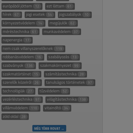
európából jöttem
ezt láttam
12
61
hírek
jogi esetek
jogszabályok
67
54
10
környezetvédelem
megújulók
14
62
méréstechnika
munkavédelem
61
37
napenergia
17
nem csak villanyszerelőknek
119
robbanásvédelem
szabályozás
16
13
szabványok
szakmakörnyezet
136
99
szakmatörténet
számítástechnika
15
28
szerelők közelről
tanulságos történetek
26
97
technológiák
tűzvédelem
27
52
vezérléstechnika
világítástechnika
97
138
villámvédelem
vitaindító
110
34
zöld oldal
28
MÉG TÖBB ROVAT →