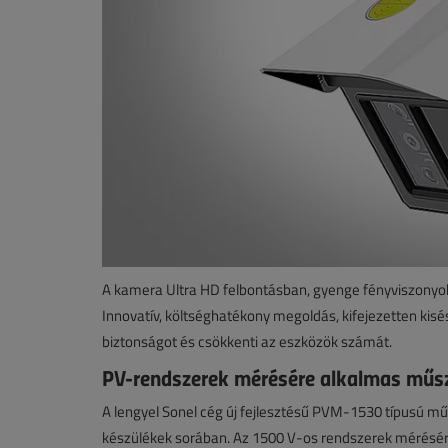
A kamera Ultra HD felbontásban, gyenge fényviszonyok köz
Innovatív, költséghatékony megoldás, kifejezetten kis
biztonságot és csökkenti az eszközök számát.
PV-rendszerek mérésére alkalmas műsze
A lengyel Sonel cég új fejlesztésű PVM-1530 típusú m
készülékek sorában. Az 1500 V-os rendszerek mérésé