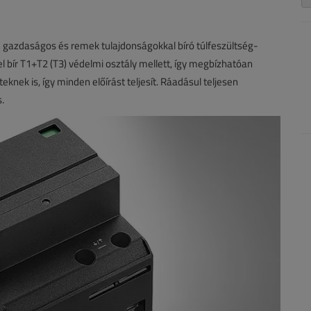
gazdaságos és remek tulajdonságokkal bíró túlfeszültség-
 bír T1+T2 (T3) védelmi osztály mellett, így megbízhatóan
eknek is, így minden előírást teljesít. Ráadásul teljesen
.