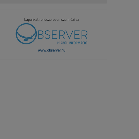
Lapunkat rendszeresen szemlézi az
www.observer.hu