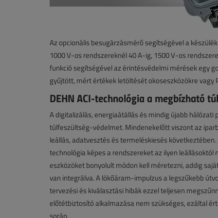
Az opcionális besugárzásmérő segítségével a készülék 
1000 V-os rendszereknél 40 A-ig, 1500 V-os rendszere
funkció segítségével az érintésvédelmi mérések egy go
gyűjtött, mért értékek letöltését okoseszközökre vagy 
DEHN ACI-technológia a megbízható túl
A digitalizálás, energiaátállás és mindig újabb hálóz
túlfeszültség-védelmet. Mindenekelőtt viszont az ipar
leállás, adatvesztés és termeléskiesés következtében. 
technológia képes a rendszereket az ilyen leállások
eszközöket bonyolult módon kell méretezni, addig saj
van integrálva. A lökőáram-impulzus a legszűkebb útvo
tervezési és kiválasztási hibák ezzel teljesen megszű
előtétbiztosító alkalmazása nem szükséges, ezáltal é
során.