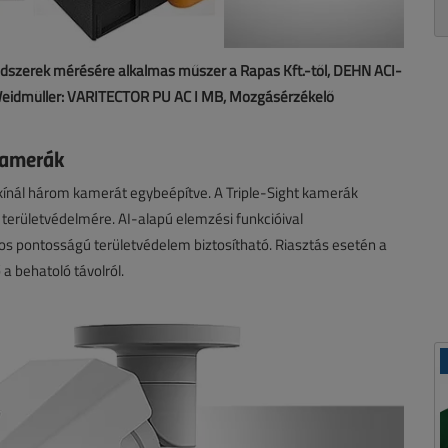
ndszerek mérésére alkalmas műszer a Rapas Kft.-től, DEHN ACI-
 Weidmüller: VARITECTOR PU AC I MB, Mozgásérzékelő
kamerák
kínál három kamerát egybeépítve. A Triple-Sight kamerák
 területvédelmére. AI-alapú elemzési funkcióival
os pontosságú területvédelem biztosítható. Riasztás esetén a
 a behatoló távolról.