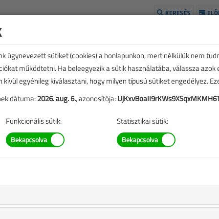
KERESÉS
ELŐ
k
H
unk úgynevezett sütiket (cookies) a honlapunkon, mert nélkülük nem tud
kciókat működtetni. Ha beleegyezik a sütik használatába, válassza azok
n kívül egyénileg kiválasztani, hogy milyen típusú sütiket engedélyez. E
tének dátuma:
2026. aug. 6.
, azonosítója:
UjKxvBoaII9rKWs9XSqxMKMH6T
Funkcionális sütik:
Statisztikai sütik:
TARTALOM