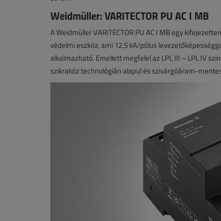
Weidmüller: VARITECTOR PU AC I MB
A Weidmüller VARITECTOR PU AC I MB egy kifejezetten 
védelmi eszköz, ami 12,5 kA/pólus levezetőképességgel
alkalmazható. Emellett megfelel az LPL III – LPL IV szint
szikraköz technológián alapul és szivárgóáram-mentes