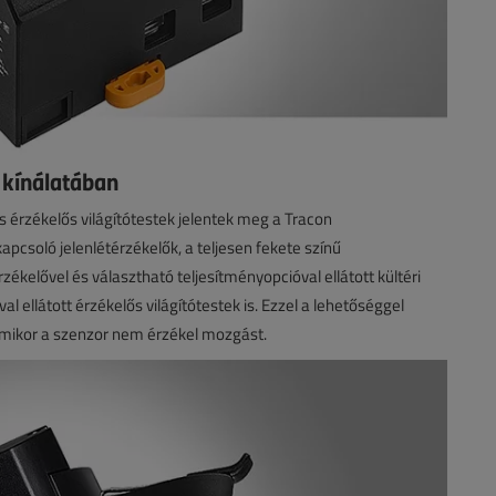
kínálatában
s érzékelős világítótestek jelentek meg a Tracon
apcsoló jelenlétérzékelők, a teljesen fekete színű
ékelővel és választható teljesítményopcióval ellátott kültéri
l ellátott érzékelős világítótestek is. Ezzel a lehetőséggel
, amikor a szenzor nem érzékel mozgást.