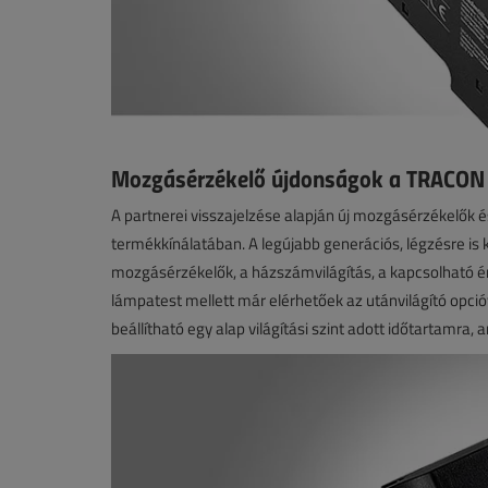
Mozgásérzékelő újdonságok a TRACON 
A partnerei visszajelzése alapján új mozgásérzékelők é
termékkínálatában. A legújabb generációs, légzésre is k
mozgásérzékelők, a házszámvilágítás, a kapcsolható érz
lámpatest mellett már elérhetőek az utánvilágító opcióva
beállítható egy alap világítási szint adott időtartamra