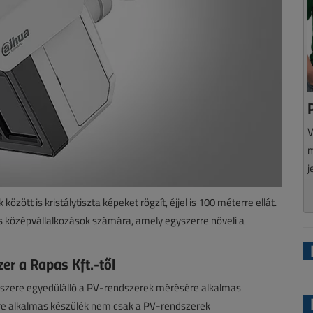
V
m
j
ött is kristálytiszta képeket rögzít, éjjel is 100 méterre ellát.
és középvállalkozások számára, amely egyszerre növeli a
r a Rapas Kft.-től
űszere egyedülálló a PV-rendszerek mérésére alkalmas
re alkalmas készülék nem csak a PV-rendszerek