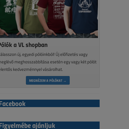
Pólók a VL shopban
álasszon új, egyedi pólóinkból! Új előfizetés vagy
eglévő meghosszabbítása esetén egy vagy két pólót
elentős kedvezménnyel vásárolhat.
MEGNÉZEM A PÓLÓKAT →
Facebook
Figyelmébe ajánljuk