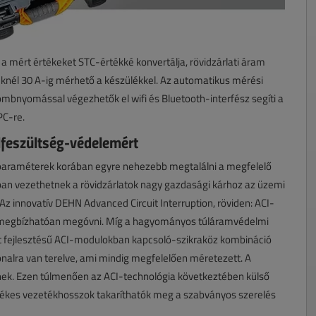
a mért értékeket STC-értékké konvertálja, rövidzárlati áram
knél 30 A-ig mérhető a készülékkel. Az automatikus mérési
mbnyomással végezhetők el wifi és Bluetooth-interfész segíti a
PC-re.
feszültség-védelemért
ati paraméterek korában egyre nehezebb megtalálni a megfelelő
ban vezethetnek a rövidzárlatok nagy gazdasági kárhoz az üzemi
Az innovatív DEHN Advanced Circuit Interruption, röviden: ACI-
tól megbízhatóan megóvni. Míg a hagyományos túláramvédelmi
át fejlesztésű ACI-modulokban kapcsoló-szikraköz kombináció
nalra van terelve, ami mindig megfelelően méretezett. A
nnek. Ezen túlmenően az ACI-technológia következtében külső
rtékes vezetékhosszok takaríthatók meg a szabványos szerelés