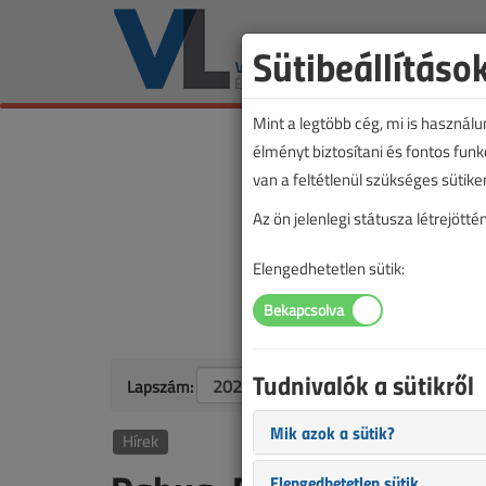
Sütibeállításo
Mint a legtöbb cég, mi is használ
élményt biztosítani és fontos fun
van a feltétlenül szükséges sütike
Az ön jelenlegi státusza létrejöt
Elengedhetetlen sütik:
Tudnivalók a sütikről
Lapszám:
Mik azok a sütik?
Hírek
Elengedhetetlen sütik