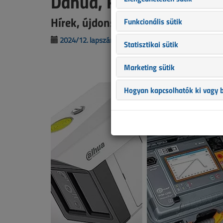
Dahua, Rapas, DEHN, W
Hírek, újdonságok
Funkcionális sütik
2024/12. lapszám
|
VL online |
1599 |
Statisztikai sütik
Marketing sütik
Hogyan kapcsolhatók ki vagy b