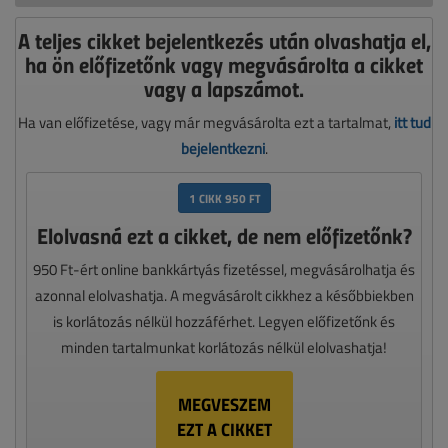
A teljes cikket bejelentkezés után olvashatja el,
ha ön előfizetőnk vagy megvásárolta a cikket
vagy a lapszámot.
Ha van előfizetése, vagy már megvásárolta ezt a tartalmat,
itt tud
bejelentkezni
.
1 CIKK 950 FT
Elolvasná ezt a cikket, de nem előfizetőnk?
950 Ft-ért online bankkártyás fizetéssel, megvásárolhatja és
azonnal elolvashatja. A megvásárolt cikkhez a későbbiekben
is korlátozás nélkül hozzáférhet. Legyen előfizetőnk és
minden tartalmunkat korlátozás nélkül elolvashatja!
MEGVESZEM
EZT A CIKKET