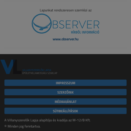
Lapunkat rendszeresen szemlézi az
www.observer.hu
IMPRESSZUM
SZERZŐINK
MÉDIAAJÁNLAT
SÜTIBEÁLLÍTÁSOK
A Villanyszerelők Lapja alapítója és kiadója az M-12/B Kft.
© Minden jog fenntartva.