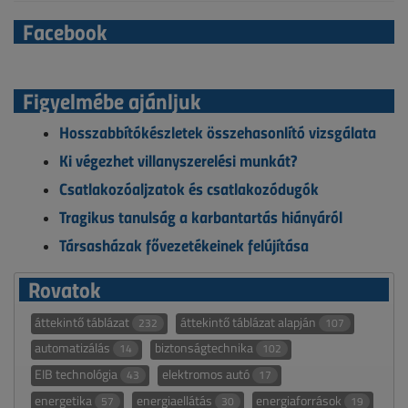
Facebook
Figyelmébe ajánljuk
Hosszabbítókészletek összehasonlító vizsgálata
Ki végezhet villanyszerelési munkát?
Csatlakozóaljzatok és csatlakozódugók
Tragikus tanulság a karbantartás hiányáról
Társasházak fővezetékeinek felújítása
Rovatok
áttekintő táblázat
áttekintő táblázat alapján
232
107
automatizálás
biztonságtechnika
14
102
EIB technológia
elektromos autó
43
17
energetika
energiaellátás
energiaforrások
57
30
19