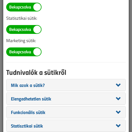
TARTALOM
Statisztikai sütik:
Áttekintő táblázat alapján
Prések kiválasztása
Marketing sütik:
villamosipari munkákhoz
2017/11. lapszám
|
Tóth Gergely
|
2806 |
Tudnivalók a sütikről
Figylem! Ez a cikk 9 éve frissült utoljára. A benne szereplő
Mik azok a sütik?
információk mára aktualitásukat veszíthették, valamint a tartalom
Elengedhetetlen sütik
helyenként hiányos lehet (képek, táblázatok stb.).
Funkcionális sütik
Statisztikai sütik