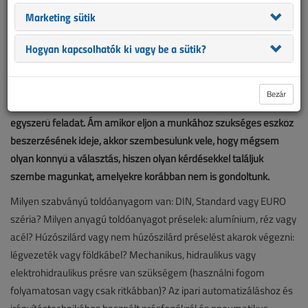
Marketing sütik
Hogyan kapcsolhatók ki vagy be a sütik?
Bezár
Gondolhatnánk, hogy egy megfelelő szerszám kiválasztása
egyszerű feladat. Ám amikor eljön a munkához szükséges eszköz
beszerzésének ideje, akkor szembesülünk vele, hogy mégsem
olyan könnyű a választás, hiszen olyan kérdésekkel találjuk
szembe magunkat, amelyekre korábban nem is gondoltunk.
Milyen szabványú toldóanyagom van: DIN, Standard vagy EURO
széria? Milyen anyagú toldóanyagot préselek: alumínium, réz vagy
acél? Húzószilárd vagy nem húzószilárd préselést akarok végezni:
légvezeték vagy földkábel? Mechanikus, hidraulikus vagy
elektrohidraulikus présre van szükségem (használni fogom
folyamatosan vagy csak ritkábban)? Az ipari automatizáláshoz és