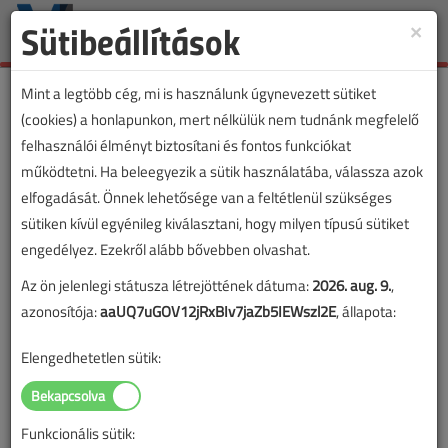
Sütibeállítások
×
Toggle
naviga
Mint a legtöbb cég, mi is használunk úgynevezett sütiket
(cookies) a honlapunkon, mert nélkülük nem tudnánk megfelelő
felhasználói élményt biztosítani és fontos funkciókat
működtetni. Ha beleegyezik a sütik használatába, válassza azok
elfogadását. Önnek lehetősége van a feltétlenül szükséges
sütiken kívül egyénileg kiválasztani, hogy milyen típusú sütiket
engedélyez. Ezekről alább bővebben olvashat.
Az ön jelenlegi státusza létrejöttének dátuma:
2026. aug. 9.
,
azonosítója:
aaUQ7uGOV12jRxBIv7jaZb5IEWszl2E
, állapota:
Elengedhetetlen sütik:
Funkcionális sütik:
Lapszám: