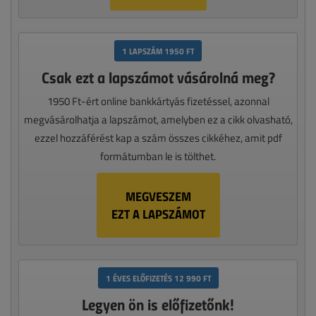
1 LAPSZÁM 1950 FT
Csak ezt a lapszámot vásárolná meg?
1950 Ft-ért online bankkártyás fizetéssel, azonnal
megvásárolhatja a lapszámot, amelyben ez a cikk olvasható,
ezzel hozzáférést kap a szám összes cikkéhez, amit pdf
formátumban le is tölthet.
MEGVESZEM
EZT A LAPSZÁMOT
1 ÉVES ELŐFIZETÉS 12 990 FT
Legyen ön is előfizetőnk!