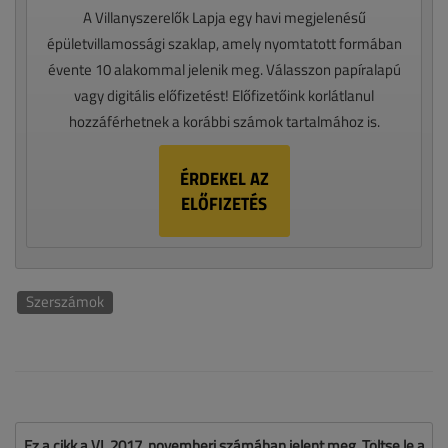
A Villanyszerelők Lapja egy havi megjelenésű
épületvillamossági szaklap, amely nyomtatott formában
évente 10 alakommal jelenik meg. Válasszon papíralapú
vagy digitális előfizetést! Előfizetőink korlátlanul
hozzáférhetnek a korábbi számok tartalmához is.
ÉRDEKEL AZ
ELŐFIZETÉS
Szerszámok
Ez a cikk a VL 2017. novemberi számában jelent meg. Töltse le a