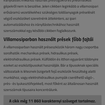
irányítástechnikához használt présfogókról és pneumatikus
gépekről nem is beszélve. Jelen cikkben leginkább a villamosipari
erősáramú vezetékekhez szükséges toldóanyagok préselését
végző eszközöket szeretnénk áttekinteni, az ipari
automatizáláshoz és irányítástechnikához használt
szerszámokkal egy későbbi cikkben foglalkozunk.
Villamosiparban használt prések főbb fajtái
A villamosiparban használt préseszközök három nagy csoportba
sorolhatók: mechanikus prések, hidraulikus prések,
elektrohidraulikus prések. Külföldön és itthon egyaránt többnyire
ezeket az eszköztípusokat használják. Bár a típusoknak speciális
változataik is léteznek (szigetelt fejű eszközök feszültség alatti
munkához, vagy elektrohidraulikus pumpák cserélhető vágó-,
prés- és lyukasztófejekkel), most főként az általánosan használt
szerszámok típusaira koncentrálunk.
A cikk még 11 860 karakternyi szöveget tartalmaz.