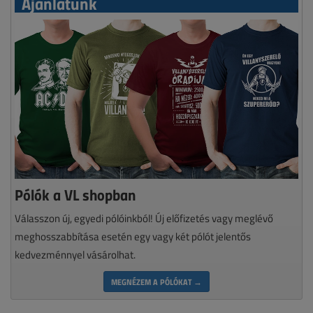
Ajánlatunk
Pólók a VL shopban
Válasszon új, egyedi pólóinkból! Új előfizetés vagy meglévő
meghosszabbítása esetén egy vagy két pólót jelentős
kedvezménnyel vásárolhat.
MEGNÉZEM A PÓLÓKAT →