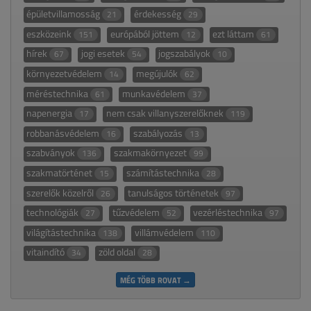
épületvillamosság
érdekesség
21
29
eszközeink
európából jöttem
ezt láttam
151
12
61
hírek
jogi esetek
jogszabályok
67
54
10
környezetvédelem
megújulók
14
62
méréstechnika
munkavédelem
61
37
napenergia
nem csak villanyszerelőknek
17
119
robbanásvédelem
szabályozás
16
13
szabványok
szakmakörnyezet
136
99
szakmatörténet
számítástechnika
15
28
szerelők közelről
tanulságos történetek
26
97
technológiák
tűzvédelem
vezérléstechnika
27
52
97
világítástechnika
villámvédelem
138
110
vitaindító
zöld oldal
34
28
MÉG TÖBB ROVAT →