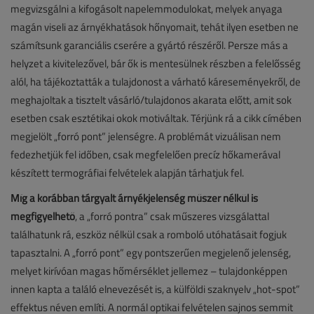
megvizsgálni a kifogásolt napelemmodulokat, melyek anyaga
magán viseli az árnyékhatások hőnyomait, tehát ilyen esetben ne
számítsunk garanciális cserére a gyártó részéről. Persze más a
helyzet a kivitelezővel, bár ők is mentesülnek részben a felelősség
alól, ha tájékoztatták a tulajdonost a várható káreseményekről, de
meghajoltak a tisztelt vásárló/tulajdonos akarata előtt, amit sok
esetben csak esztétikai okok motiváltak. Térjünk rá a cikk címében
megjelölt „forró pont” jelenségre. A problémát vizuálisan nem
fedezhetjük fel időben, csak megfelelően precíz hőkamerával
készített termográfiai felvételek alapján tárhatjuk fel.
Míg a korábban tárgyalt árnyékjelenség műszer nélkül is
megfigyelhető
, a „forró pontra” csak műszeres vizsgálattal
találhatunk rá, eszköz nélkül csak a romboló utóhatásait fogjuk
tapasztalni. A „forró pont” egy pontszerűen megjelenő jelenség,
melyet kirívóan magas hőmérséklet jellemez – tulajdonképpen
innen kapta a találó elnevezését is, a külföldi szaknyelv „hot-spot”
effektus néven említi. A normál optikai felvételen sajnos semmit