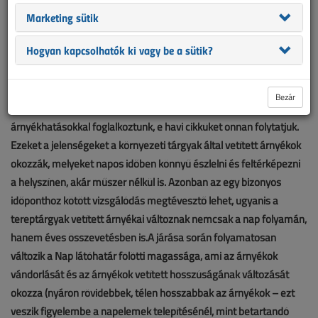
Marketing sütik
Hogyan kapcsolhatók ki vagy be a sütik?
Bezár
A cikksorozat előző részében a napelemmodulokban fellépő
árnyékhatásokkal foglalkoztunk, e havi cikküket onnan folytatjuk.
Ezeket a jelenségeket a környezeti tárgyak által vetített árnyékok
okozzák, melyeket napos időben könnyű észlelni és feltérképezni
a helyszínen, akár műszer nélkül is. Azonban az egy bizonyos
időponthoz kötött vizsgálódás megtévesztő lehet, ugyanis a
tereptárgyak vetített árnyékai változnak nemcsak a nap folyamán,
hanem éves összevetésben is.A járása során folyamatosan
változik a Nap látóhatár fölötti magassága, ami az árnyékok
vándorlását és az árnyékok vetített hosszúságának változását
okozza (nyáron rövidebbek, télen hosszabbak az árnyékok – ezt
veszik figyelembe a napelemek telepítésénél, mint betartandó