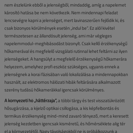
nem észlelünk ebből a jelenségből, mindaddig, amíg a napelemet
károsító hatása be nem következik. Nem mindennapi feladat
lencsevégre kapni a jelenséget, mert lavinaszerűen fejlődik ki, és
csak bizonyos körülmények esetén „indul be”. Ez alól kivétel
természetesen az állandósult jelenség, ami már végleges
napelemmodul-meghibásodást bizonyít. Csak kellő érzékenységű
hőkamerával és megfelelő vizsgálati rutinnal lehet feltárni az ilyen
jelenségeket. A hangsúlyt a megfelelő érzékenységű hőkamerára
helyezem, amelyhez profi eszköz szükséges, ugyanis ennek a
jelenségnek a korai fázisában való lokalizálása a mindennapokban
használt, az elektromos hálózati hibák feltárására alkalmazott
szerény tudású hőkamerákkal igencsak körülményes.
A környezeti hő „háttérzaja”,
a többi tárgy és test visszatükrözött
hősugárzása, a kijelző optikai csillogása, a kis képfelbontás és
termikus érzékenység mind-mind zavaró tényező, mert a keresett
jelenség kezdetben igencsak kisméretű, és hőmérséklete alig tér
el a környezetétől. Nagy távolságokból ne is próbálkozzunk a