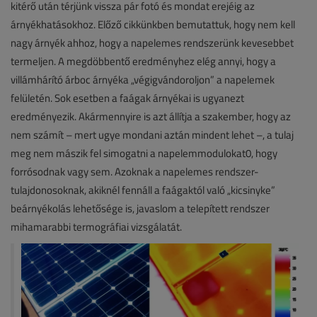
kitérő után térjünk vissza pár fotó és mondat erejéig az
árnyékhatásokhoz. Előző cikkünkben bemutattuk, hogy nem kell
nagy árnyék ahhoz, hogy a napelemes rendszerünk kevesebbet
termeljen. A megdöbbentő eredményhez elég annyi, hogy a
villámhárító árboc árnyéka „végigvándoroljon” a napelemek
felületén. Sok esetben a faágak árnyékai is ugyanezt
eredményezik. Akármennyire is azt állítja a szakember, hogy az
nem számít – mert ugye mondani aztán mindent lehet –, a tulaj
meg nem mászik fel simogatni a napelemmodulokat0, hogy
forrósodnak vagy sem. Azoknak a napelemes rendszer-
tulajdonosoknak, akiknél fennáll a faágaktól való „kicsinyke”
beárnyékolás lehetősége is, javaslom a telepített rendszer
mihamarabbi termográfiai vizsgálatát.