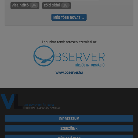
vitaindító
zöld oldal
34
28
MÉG TÖBB ROVAT →
Lapunkat rendszeresen szemlézi az
www.observer.hu
IMPRESSZUM
SZERZŐINK
MÉDIAAJÁNLAT