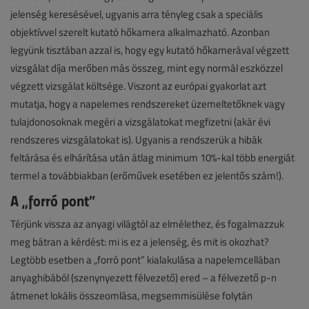
jelenség keresésével, ugyanis arra tényleg csak a speciális
objektívvel szerelt kutató hőkamera alkalmazható. Azonban
legyünk tisztában azzal is, hogy egy kutató hőkamerával végzett
vizsgálat díja merőben más összeg, mint egy normál eszközzel
végzett vizsgálat költsége. Viszont az európai gyakorlat azt
mutatja, hogy a napelemes rendszereket üzemeltetőknek vagy
tulajdonosoknak megéri a vizsgálatokat megfizetni (akár évi
rendszeres vizsgálatokat is). Ugyanis a rendszerük a hibák
feltárása és elhárítása után átlag minimum 10%-kal több energiát
termel a továbbiakban (erőművek esetében ez jelentős szám!).
A „forró pont”
Térjünk vissza az anyagi világtól az elmélethez, és fogalmazzuk
meg bátran a kérdést: mi is ez a jelenség, és mit is okozhat?
Legtöbb esetben a „forró pont” kialakulása a napelemcellában
anyaghibából (szenynyezett félvezető) ered – a félvezető p-n
átmenet lokális összeomlása, megsemmisülése folytán