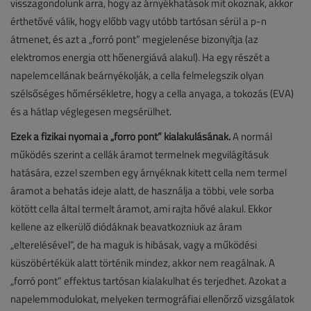
visszagondolunk arra, hogy az árnyékhatások mit okoznak, akkor
érthetővé válik, hogy előbb vagy utóbb tartósan sérül a p-n
átmenet, és azt a „forró pont” megjelenése bizonyítja (az
elektromos energia ott hőenergiává alakul). Ha egy részét a
napelemcellának beárnyékolják, a cella felmelegszik olyan
szélsőséges hőmérsékletre, hogy a cella anyaga, a tokozás (EVA)
és a hátlap véglegesen megsérülhet.
Ezek a fizikai nyomai a „forró pont” kialakulásának.
A normál
működés szerint a cellák áramot termelnek megvilágításuk
hatására, ezzel szemben egy árnyéknak kitett cella nem termel
áramot a behatás ideje alatt, de használja a többi, vele sorba
kötött cella által termelt áramot, ami rajta hővé alakul. Ekkor
kellene az elkerülő diódáknak beavatkozniuk az áram
„elterelésével”, de ha maguk is hibásak, vagy a működési
küszöbértékük alatt történik mindez, akkor nem reagálnak. A
„forró pont” effektus tartósan kialakulhat és terjedhet. Azokat a
napelemmodulokat, melyeken termográfiai ellenőrző vizsgálatok