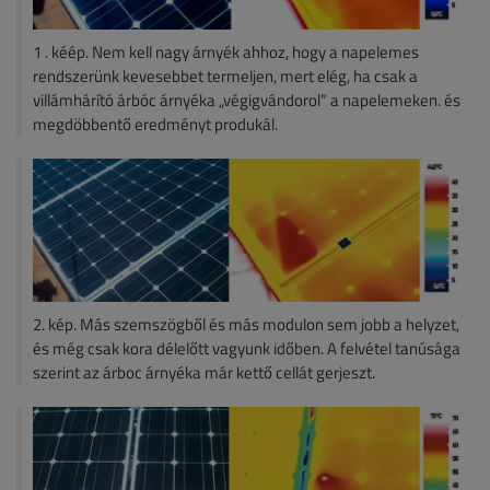
1 . kéép. Nem kell nagy árnyék ahhoz, hogy a napelemes
rendszerünk kevesebbet termeljen, mert elég, ha csak a
villámhárító árbóc árnyéka „végigvándorol” a napelemeken. és
megdöbbentő eredményt produkál.
2. kép. Más szemszögből és más modulon sem jobb a helyzet,
és még csak kora délelőtt vagyunk időben. A felvétel tanúsága
szerint az árboc árnyéka már kettő cellát gerjeszt.