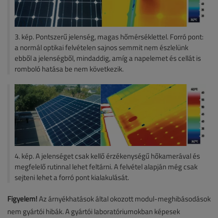
3. kép. Pontszerű jelenség, magas hőmérséklettel. Forró pont:
a normál optikai felvételen sajnos semmit nem észlelünk
ebből a jelenségből, mindaddig, amíg a napelemet és cellát is
romboló hatása be nem következik.
4. kép. A jelenséget csak kellő érzékenységű hőkamerával és
megfelelő rutinnal lehet feltárni. A felvétel alapján még csak
sejteni lehet a forró pont kialakulását.
Figyelem!
Az árnyékhatások által okozott modul-meghibásodások
nem gyártói hibák. A gyártói laboratóriumokban képesek