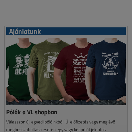
Ajánlatunk
Pólók a VL shopban
Válasszon új, egyedi pólóinkból! Új előfizetés vagy meglévő
meghosszabbítása esetén egy vagy két pólót jelentős