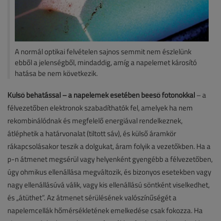
A normál optikai felvételen sajnos semmit nem észlelünk
ebből a jelenségből, mindaddig, amíg a napelemet károsító
hatása be nem következik.
Külső behatással – a napelemek esetében beeső fotonokkal
– a
félvezetőben elektronok szabadíthatók fel, amelyek ha nem
rekombinálódnak és megfelelő energiával rendelkeznek,
átléphetik a határvonalat (tiltott sáv), és külső áramkör
rákapcsolásakor teszik a dolgukat, áram folyik a vezetőkben. Ha a
p-n átmenet megsérül vagy helyenként gyengébb a félvezetőben,
úgy ohmikus ellenállása megváltozik, és bizonyos esetekben vagy
nagy ellenállásúvá válik, vagy kis ellenállású söntként viselkedhet,
és „átüthet”. Az átmenet sérülésének valószínűségét a
napelemcellák hőmérsékletének emelkedése csak fokozza. Ha