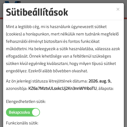
Sütibeállítások
×
Toggle
naviga
Mint a legtöbb cég, mi is használunk úgynevezett sütiket
(cookies) a honlapunkon, mert nélkülük nem tudnánk megfelelő
felhasználói élményt biztosítani és fontos funkciókat
működtetni. Ha beleegyezik a sütik használatába, válassza azok
elfogadását. Önnek lehetősége van a feltétlenül szükséges
sütiken kívül egyénileg kiválasztani, hogy milyen típusú sütiket
engedélyez. Ezekről alább bővebben olvashat.
Az ön jelenlegi státusza létrejöttének dátuma:
2026. aug. 9.
,
azonosítója:
KZ6a7MztvULsxkcUj2Kn3nnWYriboTU
, állapota:
Elengedhetetlen sütik:
Funkcionális sütik:
Lapszám: