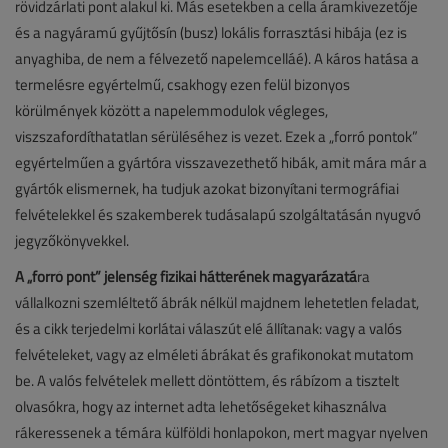
rövidzárlati pont alakul ki. Más esetekben a cella áramkivezetője
és a nagyáramú gyűjtősín (busz) lokális forrasztási hibája (ez is
anyaghiba, de nem a félvezető napelemcelláé). A káros hatása a
termelésre egyértelmű, csakhogy ezen felül bizonyos
körülmények között a napelemmodulok végleges,
viszszafordíthatatlan sérüléséhez is vezet. Ezek a „forró pontok”
egyértelműen a gyártóra visszavezethető hibák, amit mára már a
gyártók elismernek, ha tudjuk azokat bizonyítani termográfiai
felvételekkel és szakemberek tudásalapú szolgáltatásán nyugvó
jegyzőkönyvekkel.
A „forró pont” jelenség fizikai hátterének magyarázatá
ra
vállalkozni szemléltető ábrák nélkül majdnem lehetetlen feladat,
és a cikk terjedelmi korlátai válaszút elé állítanak: vagy a valós
felvételeket, vagy az elméleti ábrákat és grafikonokat mutatom
be. A valós felvételek mellett döntöttem, és rábízom a tisztelt
olvasókra, hogy az internet adta lehetőségeket kihasználva
rákeressenek a témára külföldi honlapokon, mert magyar nyelven