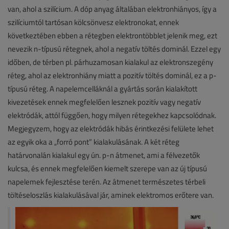
van, ahol a szilícium. A dóp anyag általában elektronhiányos, így a
szilíciumtól tartósan kölcsönvesz elektronokat, ennek
következtében ebben a rétegben elektrontöbblet jelenik meg, ezt
nevezik n-típusú rétegnek, ahol a negatív töltés dominál. Ezzel egy
időben, de térben pl. párhuzamosan kialakul az elektronszegény
réteg, ahol az elektronhiány miatt a pozitív töltés dominál, ez a p-
típusú réteg. A napelemcelláknál a gyártás során kialakított
kivezetések ennek megfelelően lesznek pozitív vagy negatív
elektródák, attól függően, hogy milyen rétegekhez kapcsolódnak.
Megjegyzem, hogy az elektródák hibás érintkezési felülete lehet
az egyik oka a „forró pont” kialakulásának. A két réteg
határvonalán kialakul egy ún. p-n átmenet, ami a félvezetők
kulcsa, és ennek megfelelően kiemelt szerepe van az új típusú
napelemek fejlesztése terén. Az átmenet természetes térbeli
töltéseloszlás kialakulásával jár, aminek elektromos erőtere van.