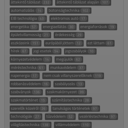
áttekintő táblázat
áttekintő táblázat alapján
232
107
automatizálás
biztonságtechnika
14
102
EIB technológia
elektromos autó
43
17
energetika
energiaellátás
energiaforrások
57
30
19
épületvillamosság
érdekesség
21
29
eszközeink
európából jöttem
ezt láttam
151
12
61
hírek
jogi esetek
jogszabályok
67
54
10
környezetvédelem
megújulók
14
62
méréstechnika
munkavédelem
61
37
napenergia
nem csak villanyszerelőknek
17
119
robbanásvédelem
szabályozás
16
13
szabványok
szakmakörnyezet
136
99
szakmatörténet
számítástechnika
15
28
szerelők közelről
tanulságos történetek
26
97
technológiák
tűzvédelem
vezérléstechnika
27
52
97
világítástechnika
villámvédelem
138
110