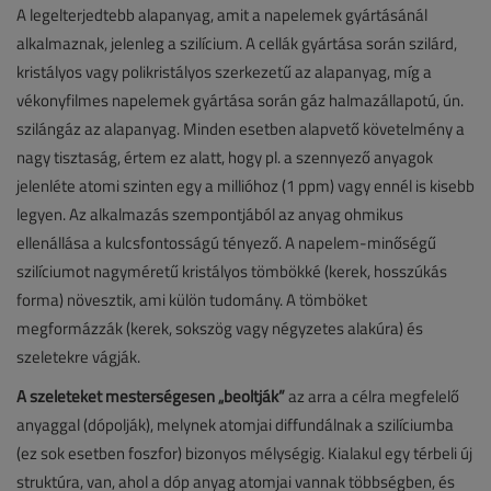
A legelterjedtebb alapanyag, amit a napelemek gyártásánál
alkalmaznak, jelenleg a szilícium. A cellák gyártása során szilárd,
kristályos vagy polikristályos szerkezetű az alapanyag, míg a
vékonyfilmes napelemek gyártása során gáz halmazállapotú, ún.
szilángáz az alapanyag. Minden esetben alapvető követelmény a
nagy tisztaság, értem ez alatt, hogy pl. a szennyező anyagok
jelenléte atomi szinten egy a millióhoz (1 ppm) vagy ennél is kisebb
legyen. Az alkalmazás szempontjából az anyag ohmikus
ellenállása a kulcsfontosságú tényező. A napelem-minőségű
szilíciumot nagyméretű kristályos tömbökké (kerek, hosszúkás
forma) növesztik, ami külön tudomány. A tömböket
megformázzák (kerek, sokszög vagy négyzetes alakúra) és
szeletekre vágják.
A szeleteket mesterségesen „beoltják”
az arra a célra megfelelő
anyaggal (dópolják), melynek atomjai diffundálnak a szilíciumba
(ez sok esetben foszfor) bizonyos mélységig. Kialakul egy térbeli új
struktúra, van, ahol a dóp anyag atomjai vannak többségben, és