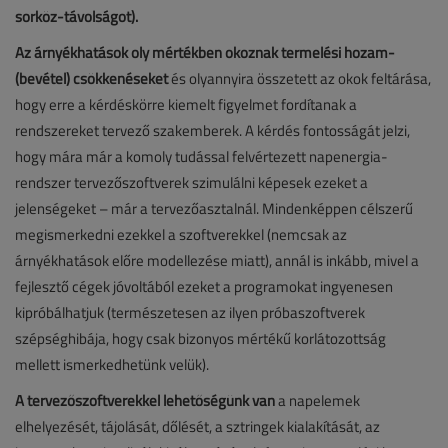
sorköz-távolságot).
Az árnyékhatások oly mértékben okoznak termelési hozam-
(bevétel) csökkenéseket
és olyannyira összetett az okok feltárása,
hogy erre a kérdéskörre kiemelt figyelmet fordítanak a
rendszereket tervező szakemberek. A kérdés fontosságát jelzi,
hogy mára már a komoly tudással felvértezett napenergia-
rendszer tervezőszoftverek szimulálni képesek ezeket a
jelenségeket – már a tervezőasztalnál. Mindenképpen célszerű
megismerkedni ezekkel a szoftverekkel (nemcsak az
árnyékhatások előre modellezése miatt), annál is inkább, mivel a
fejlesztő cégek jóvoltából ezeket a programokat ingyenesen
kipróbálhatjuk (természetesen az ilyen próbaszoftverek
szépséghibája, hogy csak bizonyos mértékű korlátozottság
mellett ismerkedhetünk velük).
A tervezőszoftverekkel lehetőségünk van
a napelemek
elhelyezését, tájolását, dőlését, a sztringek kialakítását, az