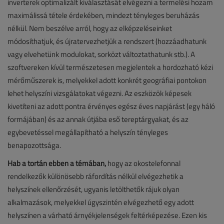
inverterek optimalizált kiválasztását elvégezni a termelési hozam
maximálissá tétele érdekében, mindezt tényleges beruházás
nélkül. Nem beszélve arról, hogy az elképzeléseinket
módosíthatjuk, és újratervezhetjük a rendszert (hozzáadhatunk
vagy elvehetünk modulokat, sorközt változtathatunk stb.). A
szoftvereken kívül természetesen megjelentek a hordozható kézi
mérőműszerek is, melyekkel adott konkrét geográfiai pontokon
lehet helyszíni vizsgálatokat végezni. Az eszközök képesek
kivetíteni az adott pontra érvényes egész éves napjárást (egy háló
formájában) és az annak útjába eső tereptárgyakat, és az
egybevetéssel megállapítható a helyszín tényleges
benapozottsága.
Hab a tortán ebben a témában,
hogy az okostelefonnal
rendelkezők különösebb ráfordítás nélkül elvégezhetik a
helyszínek ellenőrzését, ugyanis letölthetők rájuk olyan
alkalmazások, melyekkel úgyszintén elvégezhető egy adott
helyszínen a várható árnyékjelenségek feltérképezése. Ezen kis