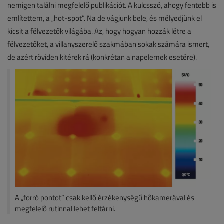
nemigen találni megfelelő publikációt. A kulcsszó, ahogy fentebb is
említettem, a „hot-spot”. Na de vágjunk bele, és mélyedjünk el
kicsit a félvezetők világába. Az, hogy hogyan hozzák létre a
félvezetőket, a villanyszerelő szakmában sokak számára ismert,
de azért röviden kitérek rá (konkrétan a napelemek esetére).
A „forró pontot” csak kellő érzékenységű hőkamerával és
megfelelő rutinnal lehet feltárni.