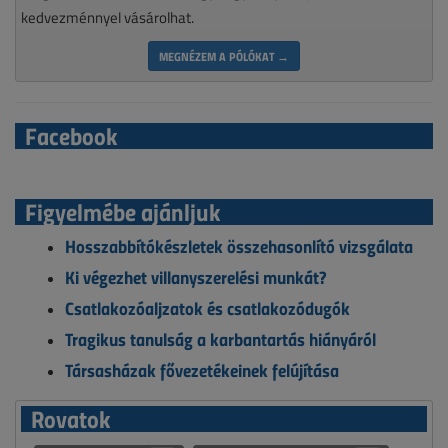
kedvezménnyel vásárolhat.
MEGNÉZEM A PÓLÓKAT →
Facebook
Figyelmébe ajánljuk
Hosszabbítókészletek összehasonlító vizsgálata
Ki végezhet villanyszerelési munkát?
Csatlakozóaljzatok és csatlakozódugók
Tragikus tanulság a karbantartás hiányáról
Társasházak fővezetékeinek felújítása
Rovatok