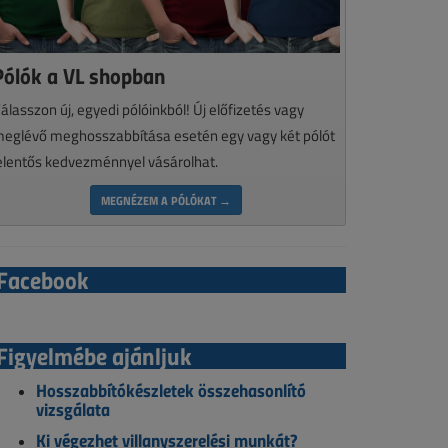
Pólók a VL shopban
álasszon új, egyedi pólóinkból! Új előfizetés vagy
eglévő meghosszabbítása esetén egy vagy két pólót
elentős kedvezménnyel vásárolhat.
MEGNÉZEM A PÓLÓKAT →
Facebook
Figyelmébe ajánljuk
Hosszabbítókészletek összehasonlító
vizsgálata
Ki végezhet villanyszerelési munkát?