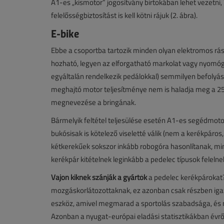
A1-es „kismotor” jogosítvány birtokában lehet vezetni, í
felelősségbiztosítást is kell kötni rájuk (2. ábra).
E-bike
Ebbe a csoportba tartozik minden olyan elektromos rás
hozható, legyen az elforgatható markolat vagy nyom
egyáltalán rendelkezik pedálokkal) semmilyen befolyá
meghajtó motor teljesítménye nem is haladja meg a 250 W
megnevezése a bringának.
Bármelyik feltétel teljesülése esetén A1-es segédmotor
bukósisak is kötelező viseletté válik (nem a kerékpár
kétkerekűek sokszor inkább robogóra hasonlítanak, min
kerékpár kitételnek leginkább a pedelec típusok felelne
Vajon kiknek szánják a gyártók
a pedelec kerékpárokat?
mozgáskorlátozottaknak, ez azonban csak részben igaz. 
eszköz, amivel megmarad a sportolás szabadsága, és m
Azonban a nyugat-európai eladási statisztikákban évrő