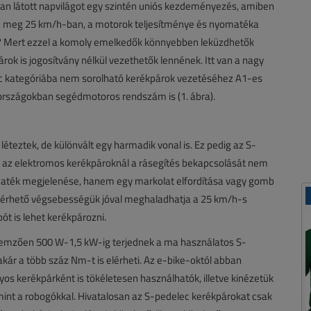
n látott napvilágot egy szintén uniós kezdeményezés, amiben
á meg 25 km/h-ban, a motorok teljesítménye és nyomatéka
 út? Mert ezzel a komoly emelkedők könnyebben leküzdhetők
árok is jogosítvány nélkül vezethetők lennének. Itt van a nagy
lec kategóriába nem sorolható kerékpárok vezetéséhez A1-es
 országokban segédmotoros rendszám is (1. ábra).
éteztek, de különvált egy harmadik vonal is. Ez pedig az S-
nél az elektromos kerékpároknál a rásegítés bekapcsolását nem
aték megjelenése, hanem egy markolat elfordítása vagy gomb
elérhető végsebességük jóval meghaladhatja a 25 km/h-s
t is lehet kerékpározni.
llemzően 500 W-1,5 kW-ig terjednek a ma használatos S-
kár a több száz Nm-t is elérheti. Az e-bike-októl abban
os kerékpárként is tökéletesen használhatók, illetve kinézetük
mint a robogókkal. Hivatalosan az S-pedelec kerékpárokat csak