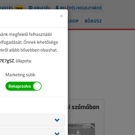
FIZETÉS
HÍRLEVÉL
BELÉPÉS/REGISZTRÁCIÓ
TIPP
×
ÍREK
LAPSZÁMOK
BLOG
SHOP
BÓNUSZ
nánk megfelelő felhasználói
 elfogadását. Önnek lehetősége
zekről alább bővebben olvashat.
7E7gSZ
, állapota:
Marketing sütik:
Ez a cikk a VL 2012. májusi számában
jelent meg.