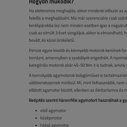
Hogyan működik?
Ha elektromos meghajtás, akkor mindenki először az 
felelős a meghajtásért. Ma már szerencsére csak szén
kerékpárokba (ez nem minden esetben igaz a nagyáruh
csak az elmúlt 3 évet vizsgáljuk, akkor is elmondható, h
bevált, és közel örökéletű.
Persze egyre kisebb és könnyebb motorok kerülnek fo
tornázni, amennyiben a szabályok engednék. A nyomat
kategóriás motorok akár 45-50 Nm-t is tudnak, amel
A komolyabb agymotorok bolygóművet is tartalmaznak, 
váltórendszernek minősül. Mi, mint felhasználók, nem 
ellátott agymotor között, ellenben az élettartamra és mű
Beépítés szerint háromféle agymotort használnak a gy
első agymotor
középmotor
hátsó agymotor