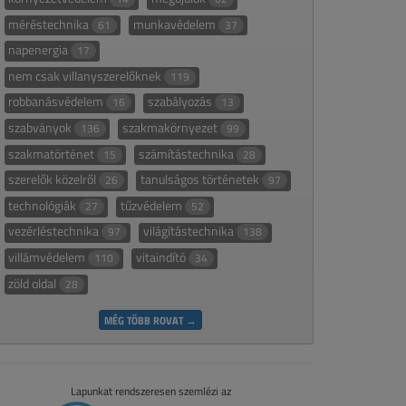
méréstechnika
munkavédelem
61
37
napenergia
17
nem csak villanyszerelőknek
119
robbanásvédelem
szabályozás
16
13
szabványok
szakmakörnyezet
136
99
szakmatörténet
számítástechnika
15
28
szerelők közelről
tanulságos történetek
26
97
technológiák
tűzvédelem
27
52
vezérléstechnika
világítástechnika
97
138
villámvédelem
vitaindító
110
34
zöld oldal
28
MÉG TÖBB ROVAT →
Lapunkat rendszeresen szemlézi az