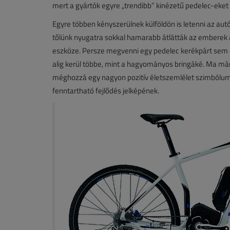
mert a gyártók egyre „trendibb” kinézetű pedelec-eket g
Egyre többen kényszerülnek külföldön is letenni az autó
tőlünk nyugatra sokkal hamarabb átlátták az emberek
eszköze. Persze megvenni egy pedelec kerékpárt sem o
alig kerül többe, mint a hagyományos bringáké. Ma m
méghozzá egy nagyon pozitív életszemlélet szimbólum
fenntartható fejlődés jelképének.