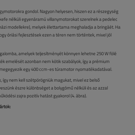
agymotorokra gondol. Nagyon helyesen, hiszen ez a részegység
kefe nélküli egyenáramú villanymotorokat szerelnek a pedelec
ázi modellekre), melyek élettartama meghaladja a bringáét. Ha
ogy óriási fejlesztések ezen a téren nem történtek, mivel jól
rgalomba, amelyek teljesítményét könnyen lehetne 250 W fölé
ék emelését azonban nem kötik szabályok, így a prémium
y megegyezik egy 400 ccm-es túramotor nyomatékadatával.
így nem kell szétpörögniük magukat, mivel ez belső
veszünk észre különbséget a bolygómű nélküli és az azzal
ködési zajra pozitív hatást gyakorol (4. ábra).
ártók: