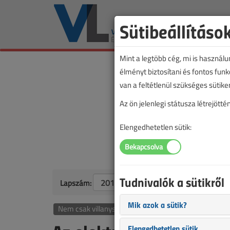
Sütibeállításo
Mint a legtöbb cég, mi is használ
élményt biztosítani és fontos fun
van a feltétlenül szükséges sütike
Az ön jelenlegi státusza létrejöt
Elengedhetetlen sütik:
Tudnivalók a sütikről
Lapszám:
Mik azok a sütik?
Nem csak villanyszerelőknek
Elengedhetetlen sütik