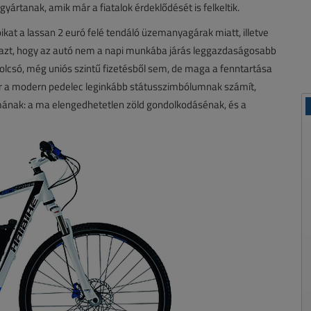
yártanak, amik már a fiatalok érdeklődését is felkeltik.
ikat a lassan 2 euró felé tendáló üzemanyagárak miatt, illetve
 azt, hogy az autó nem a napi munkába járás leggazdaságosabb
lcsó, még uniós szintű fizetésből sem, de maga a fenntartása
ár a modern pedelec leginkább státusszimbólumnak számít,
ának: a ma elengedhetetlen zöld gondolkodásénak, és a