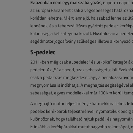
Ez azonban nem egy mai szabályozás,
éppen a napokba
az Európai Parlament csak a végsebességet határozn
korlátlan lehetne. Miért lenne jó, ha szabad lenne az
lennének, és a teherszállításra gyártott pedelec kerékp
különbség a két kategória között. Hivatalosan a pede
segédmotor jogosítvány szükséges, illetve a környező
S-pedelec
2011-ben még csak a „pedelec” és „e-bike” kategóriák l
pedelec. Az „S” a speed, azaz sebességet jelöli. Ezek
csak a pedálozás megkezdése vagy a pedálozási nyom
megnyomása is indíthatja. A meghajtás segítségével 
sebességet, egyes modellekkel már 100 km körüli tempó
A meghajtó motor teljesítménye bármekkora lehet. Je
pedelec kerékpárok teljesítményei, nyomatékuk pedig a
különböznek, hogy található rajtuk pedál, és hagyomány
is inkább a kerékpárokkal mutat nagyobb rokonságot, 