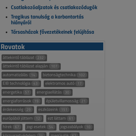
Csatlakozóaljzatok és csatlakozódugók
Tragikus tanulság a karbantartás
hiányáról
Társasházak fővezetékeinek felújítása
Rovatok
áttekintő táblázat
232
áttekintő táblázat alapján
107
automatizálás
biztonságtechnika
14
102
EIB technológia
elektromos autó
43
17
energetika
energiaellátás
57
30
energiaforrások
épületvillamosság
19
21
érdekesség
eszközeink
29
151
európából jöttem
ezt láttam
12
61
hírek
jogi esetek
jogszabályok
67
54
10
környezetvédelem
megújulók
14
62