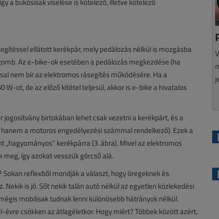
gy a bukósisak viselése is kötelező, illetve kötelező
egítéssel ellátott kerékpár, mely pedálozás nélkül is mozgásba
V
ógomb. Az e-bike-ok esetében a pedálozás megkezdése (ha
m
ssal nem bír az elektromos rásegítés működésére. Ha a
j
-ot, de az előző kitétel teljesül, akkor is e-bike a hivatalos
 jogosítvány birtokában lehet csak vezetni a kerékpárt, és a
os, hanem a motoros engedélyezési számmal rendelkező). Ezek a
t „hagyományos” kerékpárra (3. ábra). Mivel az elektromos
k meg, így azokat vesszük górcső alá.
 Sokan reflexből mondják a választ, hogy öregeknek és
Nekik is jó. Sőt nekik talán autó nélkül az egyetlen közlekedési
égis mobilisak tudnak lenni különösebb hátrányok nélkül.
l-évre csökken az átlagéletkor. Hogy miért? Többek között azért,