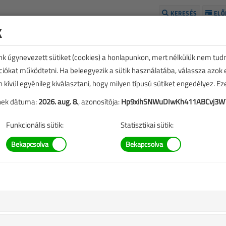
KERESÉS
ELŐ
k
H
unk úgynevezett sütiket (cookies) a honlapunkon, mert nélkülük nem tud
kciókat működtetni. Ha beleegyezik a sütik használatába, válassza azok
n kívül egyénileg kiválasztani, hogy milyen típusú sütiket engedélyez. E
tének dátuma:
2026. aug. 8.
, azonosítója:
Hp9xihSNWuDIwKh411ABCvj3W
Funkcionális sütik:
Statisztikai sütik:
TARTALOM