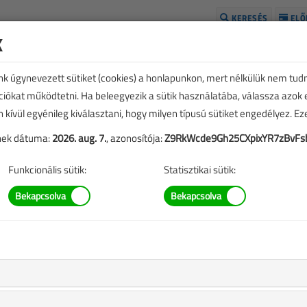
KERESÉS
ELŐ
k
H
unk úgynevezett sütiket (cookies) a honlapunkon, mert nélkülük nem tud
kciókat működtetni. Ha beleegyezik a sütik használatába, válassza azok
n kívül egyénileg kiválasztani, hogy milyen típusú sütiket engedélyez. E
tének dátuma:
2026. aug. 7.
, azonosítója:
Z9RkWcde9Gh25CXpixYR7zBvFs
Funkcionális sütik:
Statisztikai sütik:
TARTALOM