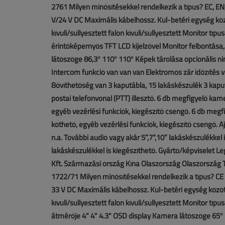
2761 Milyen minősítésekkel rendelkezik a típus? EC, E
V/24 V DC Maximális kábelhossz. Kül-betéri egység kö
kívüli/süllyesztett falon kívüli/süllyesztett Monitor típ
érintőképernyős TFT LCD kijelzővel Monitor felbontása,
látószöge 86,3° 110° 110° Képek tárolása opcionális n
Intercom funkció van van van Elektromos zár időzítés
Bővíthetőség van 3 kaputábla, 15 lakáskészülék 3 kaput
postai telefonvonal (PTT) illesztő. 6 db megfigyelő kame
egyéb vezérlési funkciók, kiegészítő csengő. 6 db megfi
köthető, egyéb vezérlési funkciók, kiegészítő csengő. A
n.a. További audió vagy akár 5”,7”,10” lakáskészülékkel 
lakáskészülékkel is kiegészíthető. Gyártó/képviselet
Kft. Származási ország Kína Olaszország Olaszország 
1722/71 Milyen minősítésekkel rendelkezik a típus? CE
33 V DC Maximális kábelhossz. Kül-betéri egység közö
kívüli/süllyesztett falon kívüli/süllyesztett Monitor tí
átmérője 4" 4" 4.3" OSD display Kamera látószöge 65° 