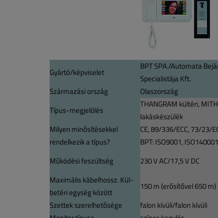
BPT SPA./Automata Bejá
Gyártó/képviselet
Specialistája Kft.
Származási ország
Olaszország
THANGRAM kültéri, MIT
Típus-megjelölés
lakáskészülék
Milyen minősítésekkel
CE, 89/336/ECC, 73/23/E
rendelkezik a típus?
BPT: ISO9001, ISO14000
Működési feszültség
230 V AC/17,5 V DC
Maximális kábelhossz. Kül-
150 m (erősítővel 650 m)
betéri egység között
Szettek szerelhetősége
falon kívüli/falon kívüli
Monitor típusa
színes kagylós