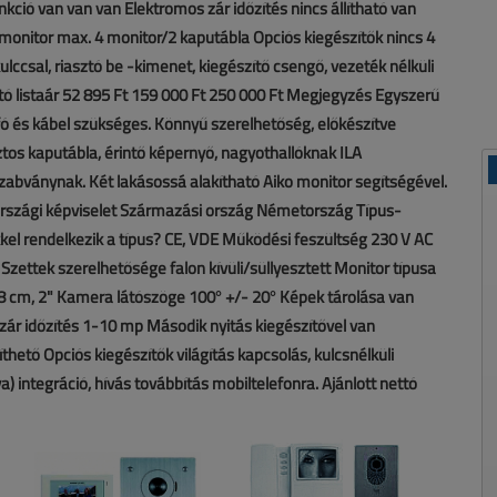
nkció van van van Elektromos zár időzítés nincs állítható van
monitor max. 4 monitor/2 kaputábla Opciós kiegészítők nincs 4
ccsal, riasztó be -kimenet, kiegészítő csengő, vezeték nélküli
ttó listaár 52 895 Ft 159 000 Ft 250 000 Ft Megjegyzés Egyszerű
ó és kábel szükséges. Könnyű szerelhetőség, előkészítve
ztos kaputábla, érintő képernyő, nagyothallóknak ILA
bványnak. Két lakásossá alakítható Aiko monitor segítségével.
rszági képviselet Származási ország Németország Típus-
el rendelkezik a típus? CE, VDE Működési feszültség 230 V AC
zettek szerelhetősége falon kívüli/süllyesztett Monitor típusa
08 cm, 2" Kamera látószöge 100° +/- 20° Képek tárolása van
zár időzítés 1-10 mp Második nyitás kiegészítővel van
thető Opciós kiegészítők világítás kapcsolás, kulcsnélküli
) integráció, hívás továbbítás mobiltelefonra. Ajánlott nettó