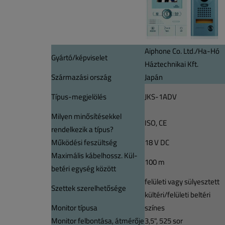
Aiphone Co. Ltd./Ha-Hó
Gyártó/képviselet
Háztechnikai Kft.
Származási ország
Japán
Típus-megjelölés
JKS-1ADV
Milyen minősítésekkel
ISO, CE
rendelkezik a típus?
Működési feszültség
18 V DC
Maximális kábelhossz. Kül-
100 m
betéri egység között
felületi vagy sülyesztett
Szettek szerelhetősége
kültéri/felületi beltéri
Monitor típusa
színes
Monitor felbontása, átmérője
3,5", 525 sor