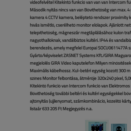
videófelvétel Kitekintő funkció van van van Intercom fu
Második nyitás nincs van van Bővíthetőség van max. 4 
kamera 4 CCTV kamera, beléptető rendszer proximity kul
hívás ismétlő, cserélhető monitor előlapok. Ajánlott ne
telepíthetőség, mágneszár megtáplálásához külön traf
nagyothallóknak, vandálbiztos kültéri. IP44 és vandalbi
berendezés, amely megfelel Európai SOCU0611477A sza
Gyártó/képviselet ZASNET Systems Kft./GIRA Magyaro
megjelölés GIRA Video kaputelefon Milyen minősítésekk
Maximális kábelhossz. Kül-betéri egység között 300 m S
színes Monitor felbontása, átmérője 320x240 pixel, 5,
Kitekintő funkció van Intercom funkció van Elektromos 
Bővíthetőség további beltéri és kültéri egységekkel bőví
ajtónyitás (ujjlenyomat, számkombináció, közelítő kártya
listaár 633 205 Ft Megjegyzés n.a.