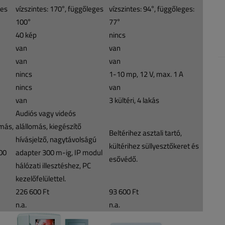
ges
vízszintes: 170°, függőleges
vízszintes: 94°, függőleges:
100°
77°
40 kép
nincs
van
van
van
van
nincs
1-10 mp, 12 V, max. 1 A
nincs
van
van
3 kültéri, 4 lakás
Audiós vagy videós
omás,
alállomás, kiegészítő
Beltérihez asztali tartó,
hívásjelző, nagytávolságú
kültérihez süllyesztőkeret és
00
adapter 300 m-ig, IP modul
esővédő.
hálózati illesztéshez, PC
kezelőfelülettel.
226 600 Ft
93 600 Ft
n.a.
n.a.