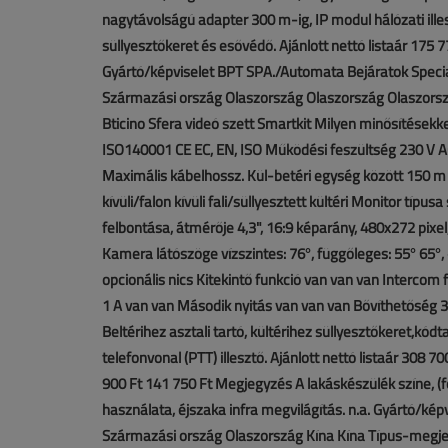
nagytávolságú adapter 300 m-ig, IP modul hálózati illesz
süllyesztőkeret és esővédő. Ajánlott nettó listaár 175 7
Gyártó/képviselet BPT SPA./Automata Bejáratok Specialis
Származási ország Olaszország Olaszország Olaszors
Bticino Sfera videó szett Smartkit Milyen minősítésekk
ISO140001 CE EC, EN, ISO Működési feszültség 230 V 
Maximális kábelhossz. Kül-betéri egység között 150 m
kívüli/falon kívüli fali/süllyesztett kültéri Monitor típu
felbontása, átmérője 4,3", 16:9 képarány, 480x272 pixel,
Kamera látószöge vízszintes: 76°, függőleges: 55° 65°,
opcionális nics Kitekintő funkció van van van Intercom
1 A van van Második nyitás van van van Bővíthetőség 3 k
Beltérihez asztali tartó, kültérihez süllyesztőkeret,kód
telefonvonal (PTT) illesztő. Ajánlott nettó listaár 308 
900 Ft 141 750 Ft Megjegyzés A lakáskészülék színe, (fe
használata, éjszaka infra megvilágítás. n.a. Gyártó/kép
Származási ország Olaszország Kína Kína Típus-megjel