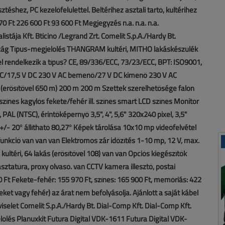
téshez, PC kezelőfelülettel. Beltérihez asztali tartó, kültérihez
70 Ft 226 600 Ft 93 600 Ft Megjegyzés n.a. n.a. n.a.
tája Kft. Bticino /Legrand Zrt. Comelit S.p.A./Hardy Bt.
zág Típus-megjelölés THANGRAM kültéri, MITHO lakáskészülék
el rendelkezik a típus? CE, 89/336/ECC, 73/23/ECC, BPT: ISO9001,
AC/17,5 V DC 230 V AC bemenő/27 V DC kimenő 230 V AC
 (erősítővel 650 m) 200 m 200 m Szettek szerelhetősége falon
sa színes kagylós fekete/fehér ill. színes smart LCD színes Monitor
 PAL (NTSC), érintőképernyő 3,5", 4", 5,6" 320x240 pixel, 3,5"
 +/- 20° állítható 80,27° Képek tárolása 10x10 mp videófelvétel
 funkció van van van Elektromos zár időzítés 1-10 mp, 12 V, max.
ültéri, 64 lakás (erősítővel 108) van van Opciós kiegészítők
tasztatúra, proxy olvasó. van CCTV kamera illesztő, postai
700 Ft Fekete-fehér: 155 970 Ft, színes: 165 900 Ft, memóriás: 422
ket vagy fehér) az árat nem befolyásolja. Ajánlott a saját kábel
viselet Comelit S.p.A./Hardy Bt. Dial-Comp Kft. Dial-Comp Kft.
ölés Planuxkit Futura Digital VDK-1611 Futura Digital VDK-