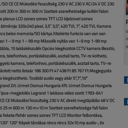
N, ISO CE CE Működési feszültség 230 V AC 230 V AC/24 V DC 230
zött 200 m 300 m 300 m Szettek szerelhetősége kültéri falon
usa planux LCD színes színes TFT LCD kijelzővel színes
 átmérője 320x240 pixel, 3,5˝ 3,5”, 420 TVL 7”, 420 TVL Kamera
V
incs belső memória/SD kártya Kitekintő funkció van van van
m
 van 1 – 9 mp 1 – 99 mp Második nyitás van 1–9 mp 1-99 mp
j
ábla, 15 lakáskészülék Opciós kiegészítők CCTV kamera illesztő,
ra, telefonhívó, portáskészülék, asztali tartó, TV-re köthető,
gyelő kamera, telefonhívó, portáskészülék, asztali tartó, TV-re
jánlott nettó listaár 186 300 Ft 47 438 Ft 85 767 Ft Megjegyzés
is kiegészíthető. További audió vagy akár 5”,7”,10”
 Legrand Zrt. Urmet Domus Hungaria Kft. Urmet Domus Hungaria
Típus-megjelölés Legrand 1 lakásos videó szett 1783-641
 CE CE Működési feszültség 230 V AC direkt megtáplálás 48 V DC
tt 25 m 600 m 130 m+10 m Szettek szerelhetősége fali falon
pusa fekete/fehér színes színes TFT LCD Monitor felbontása,
120° 120° Képek tárolása nincs nincs 32x10 mp audio-, és