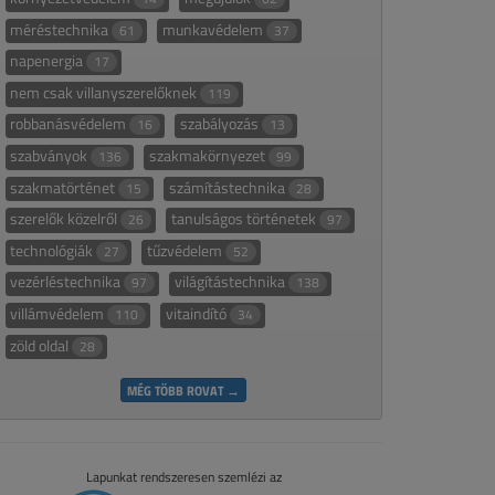
méréstechnika
munkavédelem
61
37
napenergia
17
nem csak villanyszerelőknek
119
robbanásvédelem
szabályozás
16
13
szabványok
szakmakörnyezet
136
99
szakmatörténet
számítástechnika
15
28
szerelők közelről
tanulságos történetek
26
97
technológiák
tűzvédelem
27
52
vezérléstechnika
világítástechnika
97
138
villámvédelem
vitaindító
110
34
zöld oldal
28
MÉG TÖBB ROVAT →
Lapunkat rendszeresen szemlézi az