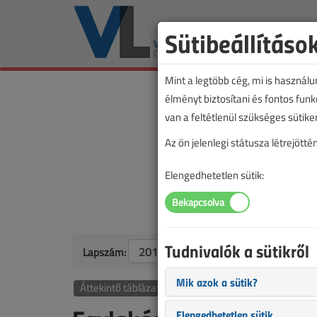
Sütibeállításo
Mint a legtöbb cég, mi is használ
élményt biztosítani és fontos fun
van a feltétlenül szükséges sütike
Az ön jelenlegi státusza létrejöt
Elengedhetetlen sütik:
Tudnivalók a sütikről
Lapszám:
Mik azok a sütik?
Áttekintő táblázat
Elengedhetetlen sütik