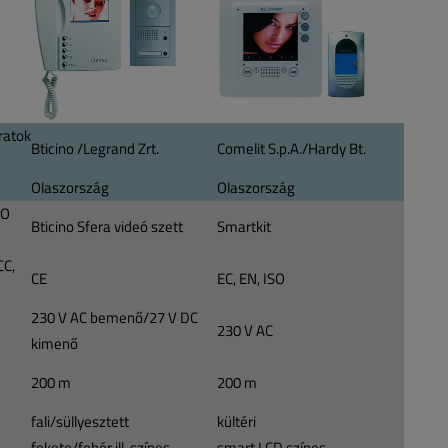
ratok
Bticino /Legrand Zrt.
Comelit S.p.A./Hardy Bt.
Olaszország
Olaszország
HO
Bticino Sfera videó szett
Smartkit
CC,
CE
EC, EN, ISO
1
230 V AC bemenő/27 V DC
230 V AC
kimenő
200 m
200 m
fali/süllyesztett
kültéri
fekete/fehér ill. színes
smart LCD színes