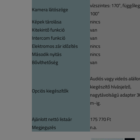
vízszintes: 170°, függőle
Kamera látószöge
100°
Képek tárolása
nincs
Kitekintő funkció
van
Intercom funkció
van
Elektromos zár időzítés
nincs
Második nyitás
nincs
Bővíthetőség
van
Audiós vagy videós aláll
kiegészítő hívásjelző,
Opciós kiegészítők
nagytávolságú adapter 3
m-ig.
Ajánlott nettó listaár
175 770 Ft
Megjegyzés
n.a.