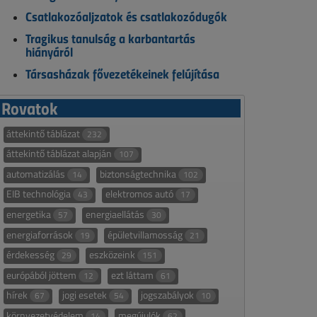
Csatlakozóaljzatok és csatlakozódugók
Tragikus tanulság a karbantartás
hiányáról
Társasházak fővezetékeinek felújítása
Rovatok
áttekintő táblázat
232
áttekintő táblázat alapján
107
automatizálás
biztonságtechnika
14
102
EIB technológia
elektromos autó
43
17
energetika
energiaellátás
57
30
energiaforrások
épületvillamosság
19
21
érdekesség
eszközeink
29
151
európából jöttem
ezt láttam
12
61
hírek
jogi esetek
jogszabályok
67
54
10
környezetvédelem
megújulók
14
62