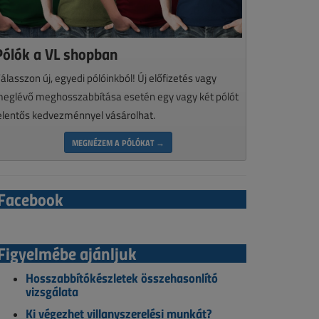
Pólók a VL shopban
álasszon új, egyedi pólóinkból! Új előfizetés vagy
eglévő meghosszabbítása esetén egy vagy két pólót
elentős kedvezménnyel vásárolhat.
MEGNÉZEM A PÓLÓKAT →
Facebook
Figyelmébe ajánljuk
Hosszabbítókészletek összehasonlító
vizsgálata
Ki végezhet villanyszerelési munkát?