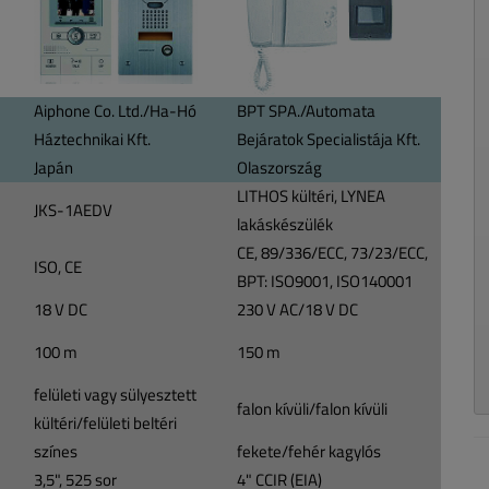
Aiphone Co. Ltd./Ha-Hó
BPT SPA./Automata
Háztechnikai Kft.
Bejáratok Specialistája Kft.
Japán
Olaszország
LITHOS kültéri, LYNEA
JKS-1AEDV
lakáskészülék
CE, 89/336/ECC, 73/23/ECC,
ISO, CE
BPT: ISO9001, ISO140001
18 V DC
230 V AC/18 V DC
100 m
150 m
felületi vagy sülyesztett
falon kívüli/falon kívüli
kültéri/felületi beltéri
színes
fekete/fehér kagylós
3,5", 525 sor
4" CCIR (EIA)