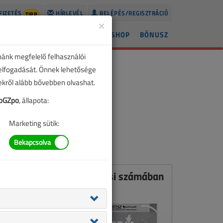
FIZETÉS
HÍRLEVÉL
BELÉPÉS/REGISZTRÁCIÓ
TIPP
×
ÍREK
LAPSZÁMOK
BLOG
SHOP
BÓNUSZ
nánk megfelelő felhasználói
 elfogadását. Önnek lehetősége
zekről alább bővebben olvashat.
bGZpo
, állapota:
Marketing sütik:
Ez a cikk a VL 2012. májusi számában
jelent meg.