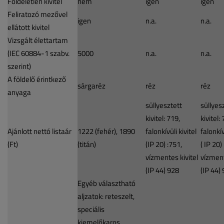
Földeletlen kivitel
nem
igen
igen
Feliratozó mezővel
igen
n.a.
n.a.
ellátott kivitel
Vizsgált élettartam
(IEC 60884-1 szabv.
5000
n.a.
n.a.
szerint)
A földelő érintkező
sárgaréz
réz
réz
anyaga
süllyesztett
süllyes
kivitel: 719,
kivitel: 
Ajánlott nettó listaár
1222 (fehér), 1890
falonkívüli kivitel
falonkív
(Ft)
(titán)
(IP 20) :751,
( IP 20)
vízmentes kivitel
vízment
(IP 44) 928
(IP 44)
Egyéb választható
aljzatok: reteszelt,
speciális
kiemelőkaros,