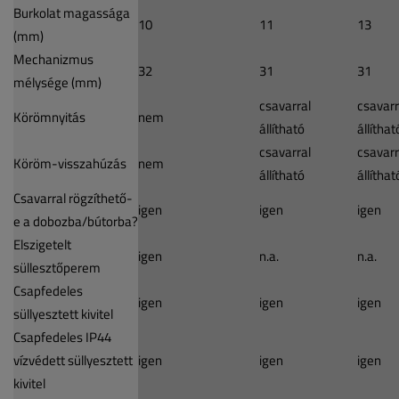
Burkolat magassága
10
11
13
(mm)
Mechanizmus
32
31
31
mélysége (mm)
csavarral
csavarr
Körömnyitás
nem
állítható
állíthat
csavarral
csavarr
Köröm-visszahúzás
nem
állítható
állíthat
Csavarral rögzíthető-
igen
igen
igen
e a dobozba/bútorba?
Elszigetelt
igen
n.a.
n.a.
süllesztőperem
Csapfedeles
igen
igen
igen
süllyesztett kivitel
Csapfedeles IP44
vízvédett süllyesztett
igen
igen
igen
kivitel