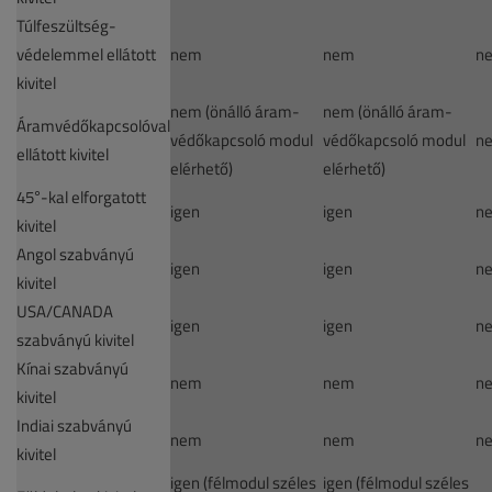
Túlfeszültség-
védelemmel ellátott
nem
nem
n
kivitel
nem (önálló áram-
nem (önálló áram-
Áramvédőkapcsolóval
védőkapcsoló modul
védőkapcsoló modul
n
ellátott kivitel
elérhető)
elérhető)
45°-kal elforgatott
igen
igen
n
kivitel
Angol szabványú
igen
igen
n
kivitel
USA/CANADA
igen
igen
n
szabványú kivitel
Kínai szabványú
nem
nem
n
kivitel
Indiai szabványú
nem
nem
n
kivitel
igen (félmodul széles
igen (félmodul széles