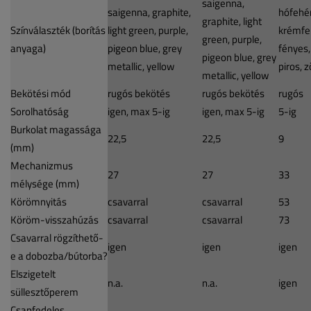
saigenna,
saigenna, graphite,
hófehér
graphite, light
Színválaszték (borítás
light green, purple,
krémfe
green, purple,
anyaga)
pigeon blue, grey
fényes,
pigeon blue, grey
metallic, yellow
piros, z
metallic, yellow
Bekötési mód
rugós bekötés
rugós bekötés
rugós
Sorolhatóság
igen, max 5-ig
igen, max 5-ig
5-ig
Burkolat magassága
22,5
22,5
9
(mm)
Mechanizmus
27
27
33
mélysége (mm)
Körömnyitás
csavarral
csavarral
53
Köröm-visszahúzás
csavarral
csavarral
73
Csavarral rögzíthető-
igen
igen
igen
e a dobozba/bútorba?
Elszigetelt
n.a.
n.a.
igen
süllesztőperem
Csapfedeles