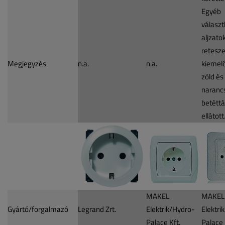
Egyéb
válasz
aljzatok
retesze
Megjegyzés
n.a.
n.a.
kiemel
zöld és
naranc
betéttá
ellátott
MAKEL
MAKEL
Gyártó/forgalmazó
Legrand Zrt.
Elektrik/Hydro-
Elektri
Palace Kft.
Palace 