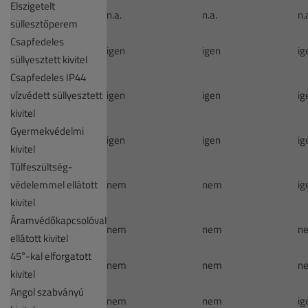
Elszigetelt
n.a.
n.a.
n.
süllesztőperem
Csapfedeles
igen
igen
ig
süllyesztett kivitel
Csapfedeles IP44
vízvédett süllyesztett
igen
igen
ig
kivitel
Gyermekvédelmi
igen
igen
ig
kivitel
Túlfeszültség-
védelemmel ellátott
nem
nem
ig
kivitel
Áramvédőkapcsolóval
nem
nem
n
ellátott kivitel
45°-kal elforgatott
nem
nem
n
kivitel
Angol szabványú
nem
nem
ig