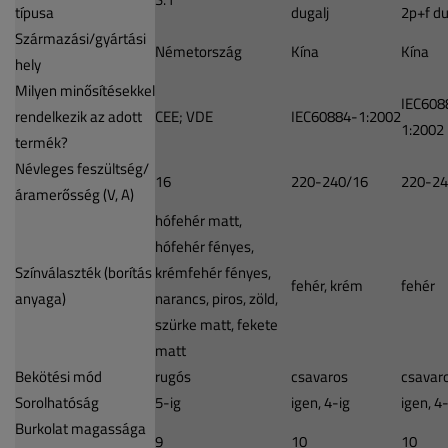
típusa
dugalj
2p+f du
Származási/gyártási
Németország
Kína
Kína
hely
Milyen minősítésekkel
IEC608
rendelkezik az adott
CEE; VDE
IEC60884-1:2002
1:2002
termék?
Névleges feszültség/
16
220-240/16
220-24
áramerősség (V, A)
hófehér matt,
hófehér fényes,
Színválaszték (borítás
krémfehér fényes,
fehér, krém
fehér
anyaga)
narancs, piros, zöld,
szürke matt, fekete
matt
Bekötési mód
rugós
csavaros
csavar
Sorolhatóság
5-ig
igen, 4-ig
igen, 4
Burkolat magassága
9
10
10