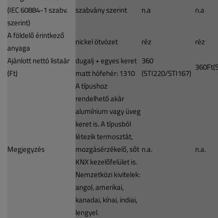
(IEC 60884-1 szabv.
szabvány szerint
n.a
n.a
szerint)
A földelő érintkező
nickel ötvözet
réz
réz
anyaga
Ajánlott nettó listaár
dugalj + egyes keret
360
360Ft(
(Ft)
matt hófehér: 1310
(STI220/STI167)
A típushoz
rendelhető akár
alumínium vagy üveg
keret is. A típusból
létezik termosztát,
Megjegyzés
mozgásérzékelő, sőt
n.a.
n.a.
KNX kezelőfelület is.
Nemzetközi kivitelek:
angol, amerikai,
kanadai, kínai, indiai,
lengyel.