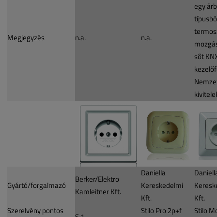
egy árb
típusból
termos
Megjegyzés
n.a.
n.a.
mozgás
sőt KN
kezelőfe
Nemzet
kivitele
Daniella
Daniell
Berker/Elektro
Gyártó/forgalmazó
Kereskedelmi
Keresk
Kamleitner Kft.
Kft.
Kft.
Szerelvény pontos
Stilo Pro 2p+f
Stilo M
S.1