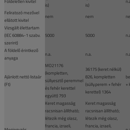
Földeletlen kivitel
n.
is)
is)
Feliratozó mezővel
nem
nem
n
ellátott kivitel
Vizsgált élettartam
(IEC 60884-1 szabv.
5000
5000
n.
szerint)
A földelő érintkező
n.a.
n.a.
n.
anyaga
MO21176
36175 (keret nélkül)
(kompletten,
Ajánlott nettó listaár
826, kompletten
be
süllyesztő peremmel
(Ft)
(sülly.perem + fehér
+ 
és fehér kerettel
kerettel) 1364
együtt) 793
Keret magasság
Keret magasság
racsnisan állítható;
racsnisan állítható;
létezik még olasz,
létezik még olasz,
francia, izraeli,
francia, izraeli,
Megjegyzés
n.