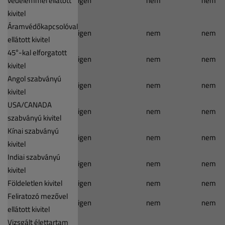
védelemmel ellátott
igen
nem
nem
kivitel
Áramvédőkapcsolóval
igen
nem
nem
ellátott kivitel
45°-kal elforgatott
igen
nem
nem
kivitel
Angol szabványú
igen
nem
nem
kivitel
USA/CANADA
igen
nem
nem
szabványú kivitel
Kínai szabványú
igen
nem
nem
kivitel
Indiai szabványú
igen
nem
nem
kivitel
Földeletlen kivitel
igen
nem
nem
Feliratozó mezővel
igen
nem
nem
ellátott kivitel
Vizsgált élettartam