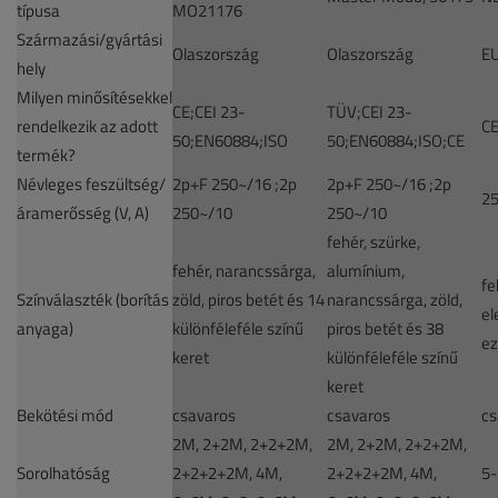
típusa
MO21176
Származási/gyártási
Olaszország
Olaszország
E
hely
Milyen minősítésekkel
CE;CEI 23-
TÜV;CEI 23-
rendelkezik az adott
CE
50;EN60884;ISO
50;EN60884;ISO;CE
termék?
Névleges feszültség/
2p+F 250~/16 ;2p
2p+F 250~/16 ;2p
2
áramerősség (V, A)
250~/10
250~/10
fehér, szürke,
fehér, narancssárga,
alumínium,
fe
Színválaszték (borítás
zöld, piros betét és 14
narancssárga, zöld,
el
anyaga)
különféleféle színű
piros betét és 38
ez
keret
különféleféle színű
keret
Bekötési mód
csavaros
csavaros
cs
2M, 2+2M, 2+2+2M,
2M, 2+2M, 2+2+2M,
Sorolhatóság
2+2+2+2M, 4M,
2+2+2+2M, 4M,
5-