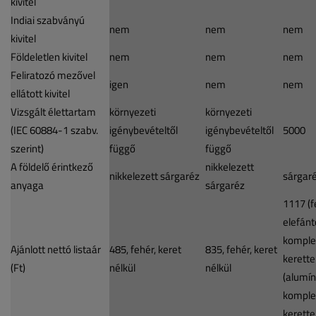
kivitel
Indiai szabványú
nem
nem
nem
kivitel
Földeletlen kivitel
nem
nem
nem
Feliratozó mezővel
igen
nem
nem
ellátott kivitel
Vizsgált élettartam
környezeti
környezeti
(IEC 60884-1 szabv.
igénybevételtől
igénybevételtől
5000
szerint)
függő
függő
A földelő érintkező
nikkelezett
nikkelezett sárgaréz
sárgar
anyaga
sárgaréz
1117 (f
elefánt
komple
Ajánlott nettó listaár
485, fehér, keret
835, fehér, keret
kerette
(Ft)
nélkül
nélkül
(alumí
komple
kerette