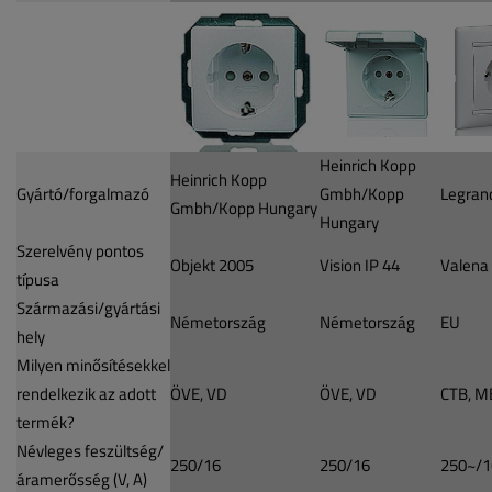
Heinrich Kopp
Heinrich Kopp
Gyártó/forgalmazó
Gmbh/Kopp
Legrand
Gmbh/Kopp Hungary
Hungary
Szerelvény pontos
Objekt 2005
Vision IP 44
Valena
típusa
Származási/gyártási
Németország
Németország
EU
hely
Milyen minősítésekkel
rendelkezik az adott
ÖVE, VD
ÖVE, VD
CTB, M
termék?
Névleges feszültség/
250/16
250/16
250~/1
áramerősség (V, A)