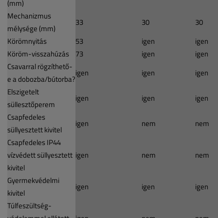
(mm)
Mechanizmus
33
30
30
mélysége (mm)
Körömnyitás
53
igen
igen
Köröm-visszahúzás
73
igen
igen
Csavarral rögzíthető-
igen
igen
igen
e a dobozba/bútorba?
Elszigetelt
igen
igen
igen
süllesztőperem
Csapfedeles
igen
nem
nem
süllyesztett kivitel
Csapfedeles IP44
vízvédett süllyesztett
igen
nem
nem
kivitel
Gyermekvédelmi
igen
igen
igen
kivitel
Túlfeszültség-