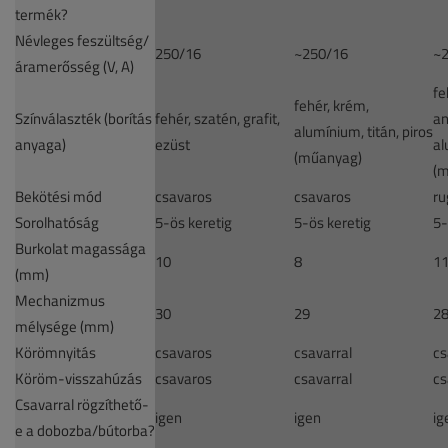
termék?
Névleges feszültség/
250/16
~250/16
~
áramerősség (V, A)
fe
fehér, krém,
Színválaszték (borítás
fehér, szatén, grafit,
an
alumínium, titán, piros
anyaga)
ezüst
al
(műanyag)
(
Bekötési mód
csavaros
csavaros
ru
Sorolhatóság
5-ös keretig
5-ös keretig
5-
Burkolat magassága
10
8
1
(mm)
Mechanizmus
30
29
2
mélysége (mm)
Körömnyitás
csavaros
csavarral
cs
Köröm-visszahúzás
csavaros
csavarral
cs
Csavarral rögzíthető-
igen
igen
ig
e a dobozba/bútorba?