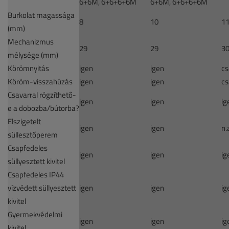
6+6M, 6+6+6+6M
6+6M, 6+6+6+6M
Burkolat magassága
8
10
1
(mm)
Mechanizmus
29
29
3
mélysége (mm)
Körömnyitás
igen
igen
cs
Köröm-visszahúzás
igen
igen
cs
Csavarral rögzíthető-
igen
igen
ig
e a dobozba/bútorba?
Elszigetelt
igen
igen
n.
süllesztőperem
Csapfedeles
igen
igen
ig
süllyesztett kivitel
Csapfedeles IP44
vízvédett süllyesztett
igen
igen
ig
kivitel
Gyermekvédelmi
igen
igen
ig
kivitel