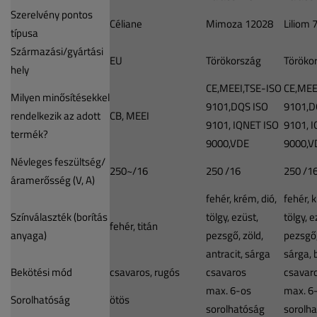
Szerelvény pontos
Céliane
Mimoza 12028
Liliom 
típusa
Származási/gyártási
EU
Törökország
Töröko
hely
CE,MEEI,TSE-ISO
CE,MEE
Milyen minősítésekkel
9101,DQS ISO
9101,D
rendelkezik az adott
CB, MEEI
9101, IQNET ISO
9101, 
termék?
9000,VDE
9000,V
Névleges feszültség/
250~/16
250 /16
250 /1
áramerősség (V, A)
fehér, krém, dió,
fehér, 
Színválaszték (borítás
tölgy, ezüst,
tölgy, e
fehér, titán
anyaga)
pezsgő, zöld,
pezsgő,
antracit, sárga
sárga, 
Bekötési mód
csavaros, rugós
csavaros
csavar
max. 6-os
max. 6
Sorolhatóság
ötös
sorolhatóság
sorolh