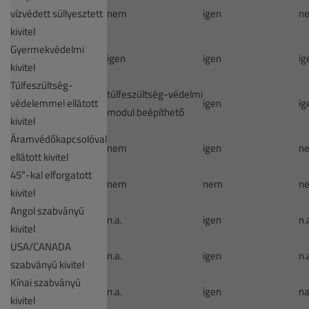
vízvédett süllyesztett
nem
igen
n
kivitel
Gyermekvédelmi
igen
igen
ig
kivitel
Túlfeszültség-
túlfeszültség-védelmi
védelemmel ellátott
igen
ig
modul beépíthető
kivitel
Áramvédőkapcsolóval
nem
igen
n
ellátott kivitel
45°-kal elforgatott
nem
nem
n
kivitel
Angol szabványú
n.a.
igen
n.
kivitel
USA/CANADA
n.a.
igen
n.
szabványú kivitel
Kínai szabványú
n.a.
igen
n
kivitel