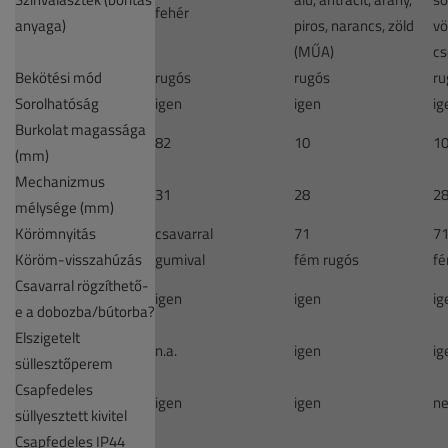
fehér
anyaga)
piros, narancs, zöld
vö
(MŰA)
cs
Bekötési mód
rugós
rugós
ru
Sorolhatóság
igen
igen
ig
Burkolat magassága
82
10
1
(mm)
Mechanizmus
31
28
2
mélysége (mm)
Körömnyitás
csavarral
71
7
Köröm-visszahúzás
gumival
fém rugós
fé
Csavarral rögzíthető-
igen
igen
ig
e a dobozba/bútorba?
Elszigetelt
n.a.
igen
ig
süllesztőperem
Csapfedeles
igen
igen
n
süllyesztett kivitel
Csapfedeles IP44