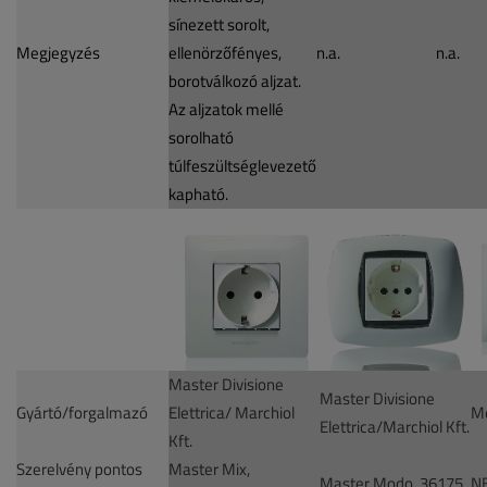
sínezett sorolt,
Megjegyzés
ellenörzőfényes,
n.a.
n.a.
borotválkozó aljzat.
Az aljzatok mellé
sorolható
túlfeszültséglevezető
kapható.
Master Divisione
Master Divisione
Gyártó/forgalmazó
Elettrica/ Marchiol
Me
Elettrica/Marchiol Kft.
Kft.
Szerelvény pontos
Master Mix,
Master Modo, 36175
N