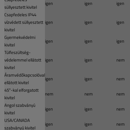
igen
igen
igen
süllyesztett kivitel
Csapfedeles IP44
vízvédett süllyesztett
igen
igen
igen
kivitel
Gyermekvédelmi
igen
igen
igen
kivitel
Túlfeszültség-
védelemmel ellátott
igen
igen
nem
kivitel
Áramvédőkapcsolóval
igen
igen
nem
ellátott kivitel
45°-kal elforgatott
nem
nem
nem
kivitel
Angol szabványú
igen
igen
nem
kivitel
USA/CANADA
igen
igen
nem
szabványú kivitel