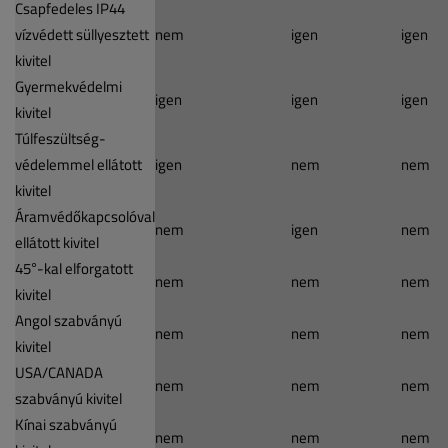
Csapfedeles IP44
vízvédett süllyesztett
nem
igen
igen
kivitel
Gyermekvédelmi
igen
igen
igen
kivitel
Túlfeszültség-
védelemmel ellátott
igen
nem
nem
kivitel
Áramvédőkapcsolóval
nem
igen
nem
ellátott kivitel
45°-kal elforgatott
nem
nem
nem
kivitel
Angol szabványú
nem
nem
nem
kivitel
USA/CANADA
nem
nem
nem
szabványú kivitel
Kínai szabványú
nem
nem
nem