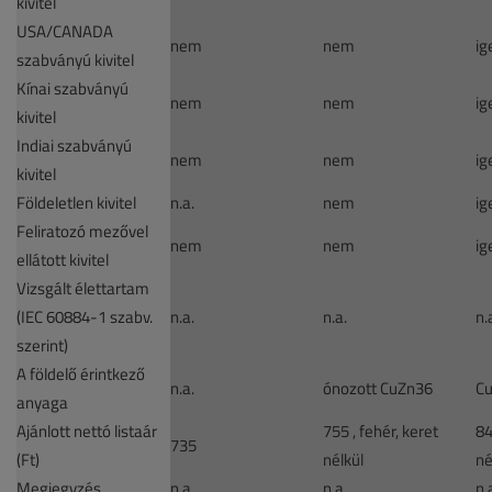
kivitel
USA/CANADA
nem
nem
ig
szabványú kivitel
Kínai szabványú
nem
nem
ig
kivitel
Indiai szabványú
nem
nem
ig
kivitel
Földeletlen kivitel
n.a.
nem
ig
Feliratozó mezővel
nem
nem
ig
ellátott kivitel
Vizsgált élettartam
(IEC 60884-1 szabv.
n.a.
n.a.
n.
szerint)
A földelő érintkező
n.a.
ónozott CuZn36
C
anyaga
Ajánlott nettó listaár
755 , fehér, keret
84
735
(Ft)
nélkül
né
Megjegyzés
n.a.
n.a.
n.