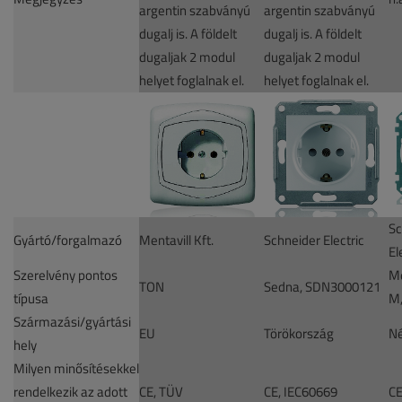
argentin szabványú
argentin szabványú
dugalj is. A földelt
dugalj is. A földelt
dugaljak 2 modul
dugaljak 2 modul
helyet foglalnak el.
helyet foglalnak el.
Sc
Gyártó/forgalmazó
Mentavill Kft.
Schneider Electric
El
Szerelvény pontos
M
TON
Sedna, SDN3000121
típusa
M
Származási/gyártási
EU
Törökország
N
hely
Milyen minősítésekkel
rendelkezik az adott
CE, TÜV
CE, IEC60669
C