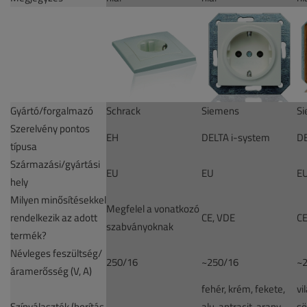
Gyártó/forgalmazó
Schrack
Siemens
S
Szerelvény pontos
EH
DELTA i-system
DE
típusa
Származási/gyártási
EU
EU
E
hely
Milyen minősítésekkel
Megfelel a vonatkozó
rendelkezik az adott
CE, VDE
CE
szabványoknak
termék?
Névleges feszültség/
250/16
~250/16
~
áramerősség (V, A)
fehér, krém, fekete,
vi
Színválaszték (borítás
alu, antracit, arany,
sö