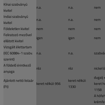
Kínai szabványú
n.a.
n.a.
nem
kivitel
Indiai szabványú
n.a.
n.a.
nem
kivitel
Földeletlen kivitel
nem
nem
nem
Feliratozó mezővel
igen
igen
nem
ellátott kivitel
Vizsgált élettartam
(IEC 60884-1 szabv.
n.a.
n.a.
szabván
szerint)
A földelő érintkező
réz
réz
nickel 
anyaga
dugalj 
Ajánlott nettó listaár
keret nélkül:
keret nélkül: 956
keret h
(Ft)
1330
1158
A hófeh
krémfeh