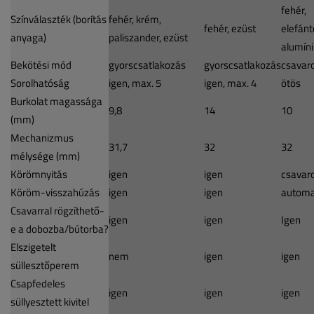
fehér,
Színválaszték (borítás
fehér, krém,
fehér, ezüst
elefánt
anyaga)
paliszander, ezüst
alumín
Bekötési mód
gyorscsatlakozás
gyorscsatlakozás
csavaro
Sorolhatóság
igen, max. 5
igen, max. 4
ötös
Burkolat magassága
9,8
14
10
(mm)
Mechanizmus
31,7
32
32
mélysége (mm)
Körömnyitás
igen
igen
csavar
Köröm-visszahúzás
igen
igen
automa
Csavarral rögzíthető-
igen
igen
Igen
e a dobozba/bútorba?
Elszigetelt
nem
igen
igen
süllesztőperem
Csapfedeles
igen
igen
igen
süllyesztett kivitel