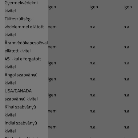
Gyermekvédelmi
igen
igen
igen
kivitel
Túlfeszültség-
védelemmel ellátott
nem
n.a.
n.a.
kivitel
Áramvédőkapcsolóval
nem
n.a.
n.a.
ellátott kivitel
45°-kal elforgatott
igen
n.a.
n.a.
kivitel
Angol szabványú
igen
n.a.
n.a.
kivitel
USA/CANADA
igen
n.a.
n.a.
szabványú kivitel
Kínai szabványú
nem
n.a.
n.a.
kivitel
Indiai szabványú
nem
n.a.
n.a.
kivitel