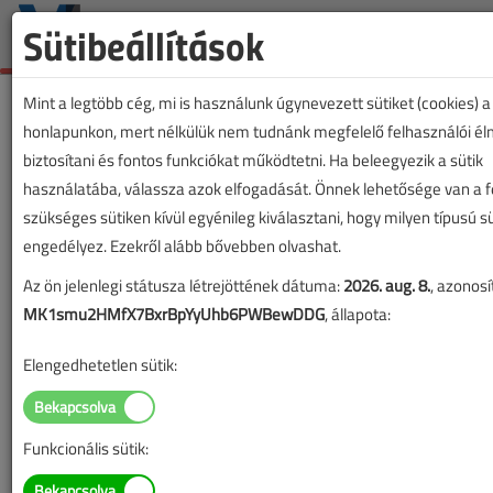
Sütibeállítások
Mint a legtöbb cég, mi is használunk úgynevezett sütiket (cookies) a
honlapunkon, mert nélkülük nem tudnánk megfelelő felhasználói é
biztosítani és fontos funkciókat működtetni. Ha beleegyezik a sütik
használatába, válassza azok elfogadását. Önnek lehetősége van a fe
szükséges sütiken kívül egyénileg kiválasztani, hogy milyen típusú s
engedélyez. Ezekről alább bővebben olvashat.
Az ön jelenlegi státusza létrejöttének dátuma:
2026. aug. 8.
, azonosí
MK1smu2HMfX7BxrBpYyUhb6PWBewDDG
, állapota:
Elengedhetetlen sütik:
Funkcionális sütik:
Lapszám: