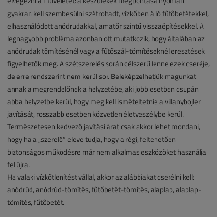
elvégezni a műveletet: a készülékek megbontása nyomán
gyakran kell szembesülni szétrohadt, vízkőben álló fűtőbetétekkel,
elhasználódott anódrudakkal, amatőr szintű visszaépítésekkel. A
legnagyobb probléma azonban ott mutatkozik, hogy általában az
anódrudak tömítésénél vagy a fűtőszál-tömítéseknél eresztések
figyelhetők meg. A szétszerelés során célszerű lenne ezek cseréje,
de erre rendszerint nem kerül sor. Beleképzelhetjük magunkat
annak a megrendelőnek a helyzetébe, aki jobb esetben csupán
abba helyzetbe kerül, hogy meg kell ismételtetnie a villanybojler
javítását, rosszabb esetben közvetlen életveszélybe kerül.
Természetesen kedvező javítási árat csak akkor lehet mondani,
hogy ha a „szerelő” eleve tudja, hogy a régi, feltehetően
biztonságos működésre már nem alkalmas eszközöket használja
fel újra.
Ha valaki vízkőtlenítést vállal, akkor az alábbiakat cserélni kell:
anódrúd, anódrúd-tömítés, fűtőbetét-tömítés, alaplap, alaplap-
tömítés, fűtőbetét.