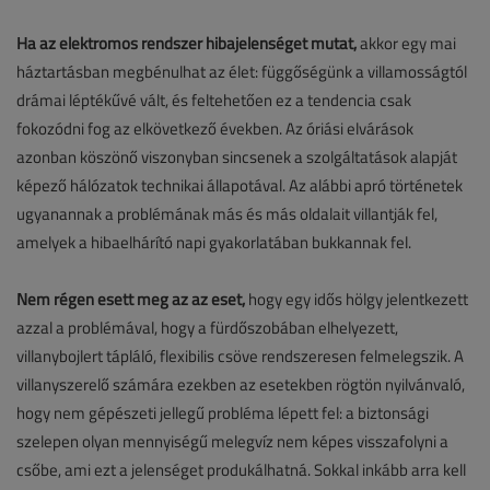
Ha az elektromos rendszer hibajelenséget mutat,
akkor egy mai
háztartásban megbénulhat az élet: függőségünk a villamosságtól
drámai léptékűvé vált, és feltehetően ez a tendencia csak
fokozódni fog az elkövetkező években. Az óriási elvárások
azonban köszönő viszonyban sincsenek a szolgáltatások alapját
képező hálózatok technikai állapotával. Az alábbi apró történetek
ugyanannak a problémának más és más oldalait villantják fel,
amelyek a hibaelhárító napi gyakorlatában bukkannak fel.
Nem régen esett meg az az eset,
hogy egy idős hölgy jelentkezett
azzal a problémával, hogy a fürdőszobában elhelyezett,
villanybojlert tápláló, flexibilis csöve rendszeresen felmelegszik. A
villanyszerelő számára ezekben az esetekben rögtön nyilvánvaló,
hogy nem gépészeti jellegű probléma lépett fel: a biztonsági
szelepen olyan mennyiségű melegvíz nem képes visszafolyni a
csőbe, ami ezt a jelenséget produkálhatná. Sokkal inkább arra kell