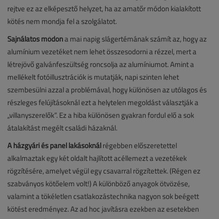
rejtve ez az elképesztő helyzet, ha az amatőr módon kialakított
kötés nem mondja fel a szolgálatot.
Sajnálatos módon
a mai napig slágertémának számít az, hogy az
alumínium vezetéket nem lehet összesodorni a rézzel, mert a
létrejövő galvánfeszültség roncsolja az alumíniumot. Amint a
mellékelt fotóillusztrációk is mutatják, napi szinten lehet
szembesülni azzal a problémával, hogy különösen az utólagos és
részleges felújításoknál ezt a helytelen megoldást választják a
„villanyszerelők”. Ez a hiba különösen gyakran fordul elő a sok
átalakítást megélt családi házaknál.
A házgyári és panel lakásoknál
régebben előszeretettel
alkalmaztak egy két oldalt hajlított acéllemezt a vezetékek
rögzítésére, amelyet végül egy csavarral rögzítettek. (Régen ez
szabványos kötőelem volt!) A különböző anyagok ötvözése,
valamint a tökéletlen csatlakozástechnika nagyon sok beégett
kötést eredményez. Az ad hoc javításra ezekben az esetekben