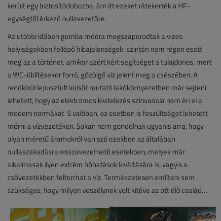
került egy biztosítódobozba, ám itt ezeket rátekerték a HF-
egységtől érkező nullavezetőre.
Az utóbbi időben gomba módra megszaporodtak a vizes
helyiségekben fellépő hibajelenségek: szintén nem régen esett
meg az a történet, amikor azért kért segítséget a tulajdonos, mert
a WC-öblítésekor forró, gőzölgő víz jelent meg a csészében. A
rendkívül lepusztult külsőt mutató lakókörnyezetben már sejteni
lehetett, hogy az elektromos kivitelezés színvonala nem éri el a
modern normákat. S valóban, ez esetben is feszültséget lehetett
mérni a vízvezetéken. Sokan nem gondolnak ugyanis arra, hogy
olyan méretű áramokról van szó ezekben az általában
nullaszakadásra visszavezethető esetekben, melyek már
alkalmasak ilyen extrém hőhatások kiváltására is, vagyis a
csővezetékben felforrhat a víz. Természetesen említeni sem
szükséges, hogy milyen veszélynek volt kitéve az ott élő család…