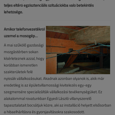
Amikor telefonvezetékről
üzemel a mosógép…
A mai szűkölő gazdasági
mozgástérben sokan
kísérleteznek azzal, hogy
korábban ismeretlen
szakterületek felé
nyissák vállalkozásukat. Akadnak azonban olyanok is, akik már
eredetileg is az épületvillamossági kivitelezés egy-egy
szegmensére specializálták vállalkozási tevékenységüket. Ez
alakalommal rovatunkban Egyedi László villanyszerelő
tapasztalatait bocsátjuk közre, aki az installáció helyett elsősorban
a hibaelhárításra és gyorsjavításokra szakosodott.