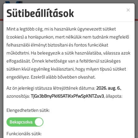
Sütibeállítások
×
Toggle
naviga
Mint a legtöbb cég, mi is használunk úgynevezett sütiket
(cookies) a honlapunkon, mert nélkülük nem tudnánk megfelelő
felhasználói élményt biztosítani és fontos funkciókat
működtetni. Ha beleegyezik a sütik használatába, válassza azok
elfogadását. Önnek lehetősége van a feltétlenül szükséges
sütiken kívül egyénileg kiválasztani, hogy milyen típusú sütiket
engedélyez. Ezekről alább bővebben olvashat.
Az ön jelenlegi státusza létrejöttének dátuma:
2026. aug. 6.
,
azonosítója:
TjGx3bBnyPkI65ATiKxPfwSpKNTZuv3
, állapota:
Elengedhetetlen sütik:
Funkcionális sütik:
Lapszám: