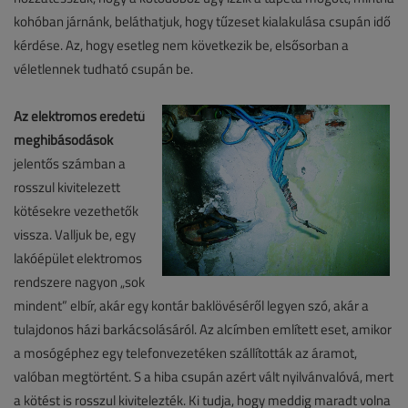
kohóban járnánk, beláthatjuk, hogy tűzeset kialakulása csupán idő
kérdése. Az, hogy esetleg nem következik be, elsősorban a
véletlennek tudható csupán be.
Az elektromos eredetű
meghibásodások
jelentős számban a
rosszul kivitelezett
kötésekre vezethetők
vissza. Valljuk be, egy
lakóépület elektromos
rendszere nagyon „sok
mindent” elbír, akár egy kontár baklövéséről legyen szó, akár a
tulajdonos házi barkácsolásáról. Az alcímben említett eset, amikor
a mosógéphez egy telefonvezetéken szállították az áramot,
valóban megtörtént. S a hiba csupán azért vált nyilvánvalóvá, mert
a kötést is rosszul kivitelezték. Ki tudja, hogy meddig maradt volna