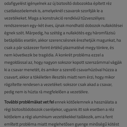
odafigyelést igényelnek az új biztosító dobozokba épített réz
csatlakozóelemek is, amelyeknél csavarok szorítják le a
vezetékeket. Maga a konstrukció rendkívül tűzveszélyes:
rendszeresen egy-két éves, újnak mondható dobozok nullakötései
égnek szét. Márpedig, ha szétég a nullakötés egy háromfázisú
betáplálás esetén, akkor szerencsésnek érezhetjük magunkat, ha
csak a pár százezer forint értékű plazmatévé megy tönkre, és
nem következik be tragédia. A konkrét probléma ezzel a
megoldással az, hogy nagyon sokszor kopott szerszámmal vágják
ki a csavar menetét, és amikor a szerelő csavarhúzóval húzza a
csavart, akkor a tökéletlen illesztés miatt nem érzi, hogy mikor
rögzítette rendesen a vezetéket: sokszor csak akad a csavar,
pedig nem is húzta rá megfelelően a vezetékre.
További problémákat vet fel
ennek kötőelemnek a használata a
régi biztosítódobozok cseréjekor, ugyanis itt sok esetben a réz
kötőelem a régi alumínium vezetékekkel talákozik, ami a fent
említett probléma miatt meglehetősen gyenge minőségű kötést