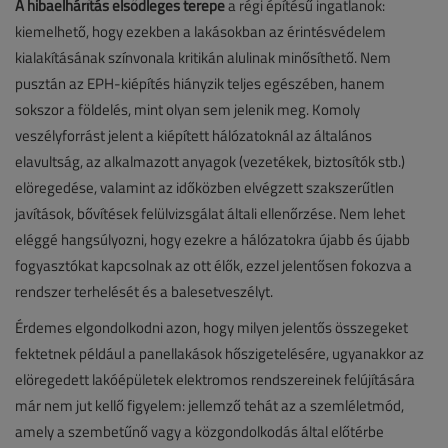
A hibaelhárítás elsődleges terepe
a régi építésű ingatlanok:
kiemelhető, hogy ezekben a lakásokban az érintésvédelem
kialakításának színvonala kritikán alulinak minősíthető. Nem
pusztán az EPH-kiépítés hiányzik teljes egészében, hanem
sokszor a földelés, mint olyan sem jelenik meg. Komoly
veszélyforrást jelent a kiépített hálózatoknál az általános
elavultság, az alkalmazott anyagok (vezetékek, biztosítók stb.)
elöregedése, valamint az időközben elvégzett szakszerűtlen
javítások, bővítések felülvizsgálat általi ellenőrzése. Nem lehet
eléggé hangsúlyozni, hogy ezekre a hálózatokra újabb és újabb
fogyasztókat kapcsolnak az ott élők, ezzel jelentősen fokozva a
rendszer terhelését és a balesetveszélyt.
Érdemes elgondolkodni azon, hogy milyen jelentős összegeket
fektetnek például a panellakások hőszigetelésére, ugyanakkor az
elöregedett lakóépületek elektromos rendszereinek felújítására
már nem jut kellő figyelem: jellemző tehát az a szemléletmód,
amely a szembetűnő vagy a közgondolkodás által előtérbe