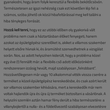
gyanakodni, hogy áram folyik keresztül a flexibilis bekötőcsövön.
Természetesen az igazi nehézség csak ezt követően lép fel: a
számos, szóba jöhető ok közül hibafeltárással meg kell találni a
hiba tényleges forrását.
Hozzá kell tenni,
hogy ez az utóbbi időben oly gyakorivá vált
probléma nem csak a háztartásban élőket fenyegeti, hanem
azokat az épületgépész szerelőket is, akiket a villamos szakember
helyett elsőre hívnak ki, és áramütést szenvedhetnek a vizsgálat
során. Nos, az adott helyszínen kiderült, hogy a probléma közel
egy éve (!) fennállt már: a flexibilis cső adott időközönként
rendszeresen izzásig hevült, majd szabályosan „felrobbant”.
Hozzávetőlegesen már vagy 10 alkalommal vitték vissza cserére a
terméket a közeli épületgépész kereskedésbe, és csak azért került
sor villamos szakember kihívására, mert a kereskedők már nem
voltak hajlandók újra és újra új terméket biztosítani a vásárlónak. A
helyszíni szemlén aztán hamar fény derült a hiba természetére: a
villanybojlertől a nulla- és a földelővezető szabályosan elvezetésre