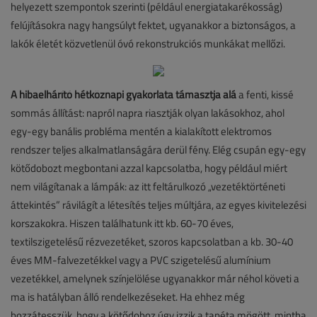
helyezett szempontok szerinti (például energiatakarékosság)
felújításokra nagy hangsúlyt fektet, ugyanakkor a biztonságos, a
lakók életét közvetlenül óvó rekonstrukciós munkákat mellőzi.
A hibaelhárító hétköznapi gyakorlata támasztja alá
a fenti, kissé
sommás állítást: napról napra riasztják olyan lakásokhoz, ahol
egy-egy banális probléma mentén a kialakított elektromos
rendszer teljes alkalmatlanságára derül fény. Elég csupán egy-egy
kötődobozt megbontani azzal kapcsolatba, hogy például miért
nem világítanak a lámpák: az itt feltárulkozó „vezetéktörténeti
áttekintés” rávilágít a létesítés teljes múltjára, az egyes kivitelezési
korszakokra. Hiszen találhatunk itt kb. 60-70 éves,
textilszigetelésű rézvezetéket, szoros kapcsolatban a kb. 30-40
éves MM-falvezetékkel vagy a PVC szigetelésű alumínium
vezetékkel, amelynek színjelölése ugyanakkor már néhol követi a
ma is hatályban álló rendelkezéseket. Ha ehhez még
hozzátesszük, hogy a kötődoboz úgy izzik a tapéta mögött, mintha