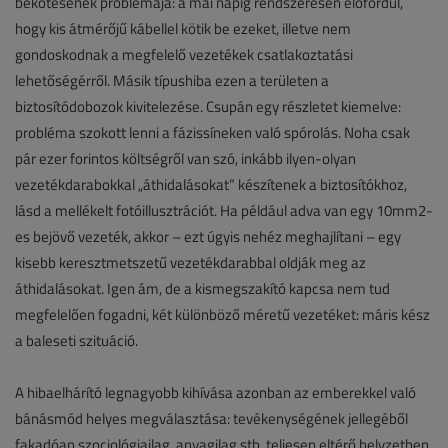
bekötésének problémája: a mai napig rendszeresen előfordul,
hogy kis átmérőjű kábellel kötik be ezeket, illetve nem
gondoskodnak a megfelelő vezetékek csatlakoztatási
lehetőségérről. Másik típushiba ezen a területen a
biztosítódobozok kivitelezése. Csupán egy részletet kiemelve:
probléma szokott lenni a fázissíneken való spórolás. Noha csak
pár ezer forintos költségről van szó, inkább ilyen-olyan
vezetékdarabokkal „áthidalásokat” készítenek a biztosítókhoz,
lásd a mellékelt fotóillusztrációt. Ha például adva van egy 10mm2-
es bejövő vezeték, akkor – ezt úgyis nehéz meghajlítani – egy
kisebb keresztmetszetű vezetékdarabbal oldják meg az
áthidalásokat. Igen ám, de a kismegszakító kapcsa nem tud
megfelelően fogadni, két különböző méretű vezetéket: máris kész
a baleseti szituáció.
A hibaelhárító legnagyobb kihívása azonban az emberekkel való
bánásmód helyes megválasztása: tevékenységének jellegéből
fakadóan szociológiailag, anyagilag stb. teljesen eltérő helyzetben