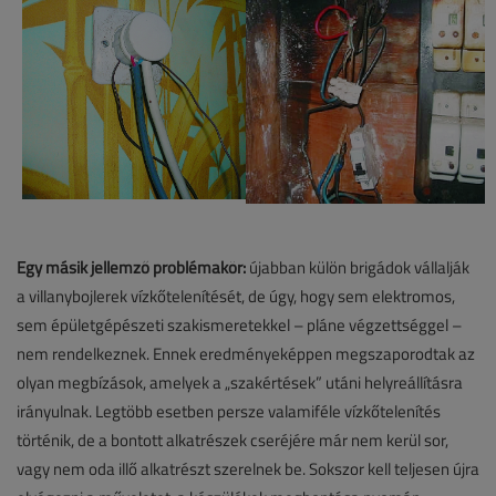
Egy másik jellemző problémakör:
újabban külön brigádok vállalják
a villanybojlerek vízkőtelenítését, de úgy, hogy sem elektromos,
sem épületgépészeti szakismeretekkel – pláne végzettséggel –
nem rendelkeznek. Ennek eredményeképpen megszaporodtak az
olyan megbízások, amelyek a „szakértések” utáni helyreállításra
irányulnak. Legtöbb esetben persze valamiféle vízkőtelenítés
történik, de a bontott alkatrészek cseréjére már nem kerül sor,
vagy nem oda illő alkatrészt szerelnek be. Sokszor kell teljesen újra