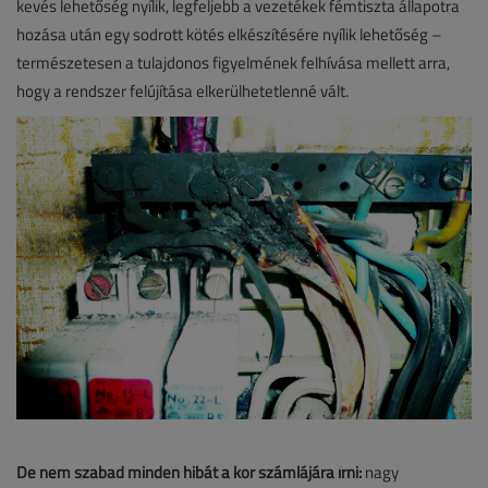
kevés lehetőség nyílik, legfeljebb a vezetékek fémtiszta állapotra
hozása után egy sodrott kötés elkészítésére nyílik lehetőség –
természetesen a tulajdonos figyelmének felhívása mellett arra,
hogy a rendszer felújítása elkerülhetetlenné vált.
De nem szabad minden hibát a kor számlájára írni:
nagy