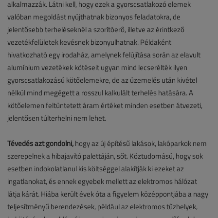
alkalmazzák. Látni kell, hogy ezek a gyorscsatlakozó elemek
valóban megoldást nyújthatnak bizonyos feladatokra, de
jelentősebb terheléseknél a szorítóerő, illetve az érintkező
vezetékfelületek kevésnek bizonyulhatnak. Példaként
hivatkozható egy irodaház, amelynek felújítása során az elavult
alumínium vezetékek kötéseit ugyan mind lecserélték ilyen
gyorscsatlakozású kötőelemekre, de az üzemelés után kivétel
nélkül mind megégett a rosszul kalkulált terhelés hatására. A
kötőelemen feltüntetett áram értéket minden esetben átvezeti,
jelentősen túlterhelni nem lehet.
Tévedés azt gondolni,
hogy az új építésű lakások, lakóparkok nem
szerepelnek a hibajavító palettáján, sőt. Köztudomású, hogy sok
esetben indokolatlanul kis költséggel alakítják ki ezeket az
ingatlanokat, és ennek egyebek mellett az elektromos hálózat
látja kárát. Hiába került évek óta a figyelem középpontjába a nagy
teljesítményű berendezések, például az elektromos tűzhelyek,