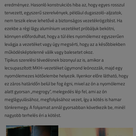
eredményez. Hasonló konstrukciós hiba az, hogy egyes rosszul
tervezett, egyszerű szerelvények, például dugaszoló-aljzatok,
nem teszik eleve lehetővé a biztonságos vezetékrögzítést. Ha
ezekbe a régi lágy alumínium vezetéket próbáljuk bekötni,
könnyen előfordulhat, hogy a túl éles nyomólemez egyszerűen
levágja a vezetéket vagy úgy megsérti, hogy az a későbbiekben
működésképtelenné válik vagy balesetet okoz.
Tipikus szerelési tévedésnek bizonyul az is, amikor a
lecsupaszított MKH-vezetéket úgymond leónozzák, majd egy
nyomólemezes kötőelembe helyezik. Ilyenkor előre látható, hogy
ez záros határidőn belül be fog égni, mivel az ón a nyomólemez
alatt gyorsan „megrogy”, melegedés lép fel, ami az ón
meglágyulásához, megfolyásához vezet, így a kötés is hamar
tönkremegy. A folyamat annál gyorsabban következik be, minél
nagyobb terhelés éri a kötést.