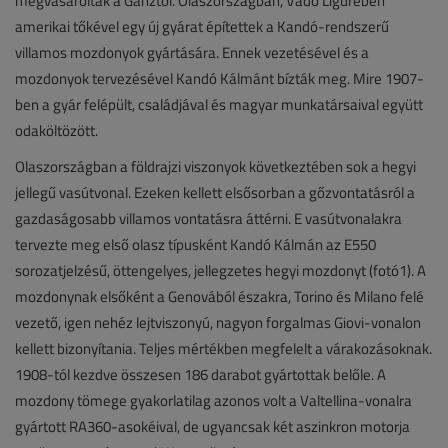
megvásárolták a Ganztól. Olaszországban, Vado Ligureben
amerikai tőkével egy új gyárat építettek a Kandó-rendszerű
villamos mozdonyok gyártására. Ennek vezetésével és a
mozdonyok tervezésével Kandó Kálmánt bízták meg. Mire 1907-
ben a gyár felépült, családjával és magyar munkatársaival együtt
odaköltözött.
Olaszországban a földrajzi viszonyok következtében sok a hegyi
jellegű vasútvonal. Ezeken kellett elsősorban a gőzvontatásról a
gazdaságosabb villamos vontatásra áttérni. E vasútvonalakra
tervezte meg első olasz típusként Kandó Kálmán az E550
sorozatjelzésű, öttengelyes, jellegzetes hegyi mozdonyt (fotó1). A
mozdonynak elsőként a Genovából északra, Torino és Milano felé
vezető, igen nehéz lejtviszonyú, nagyon forgalmas Giovi-vonalon
kellett bizonyítania. Teljes mértékben megfelelt a várakozásoknak.
1908-tól kezdve összesen 186 darabot gyártottak belőle. A
mozdony tömege gyakorlatilag azonos volt a Valtellina-vonalra
gyártott RA360-asokéival, de ugyancsak két aszinkron motorja