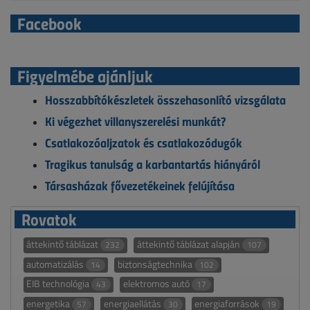
Facebook
Figyelmébe ajánljuk
Hosszabbítókészletek összehasonlító vizsgálata
Ki végezhet villanyszerelési munkát?
Csatlakozóaljzatok és csatlakozódugók
Tragikus tanulság a karbantartás hiányáról
Társasházak fővezetékeinek felújítása
Rovatok
áttekintő táblázat
áttekintő táblázat alapján
232
107
automatizálás
biztonságtechnika
14
102
EIB technológia
elektromos autó
43
17
energetika
energiaellátás
energiaforrások
57
30
19