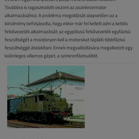
Továbbra is ragaszkodott viszont az aszinkronmotor
alkalmazásához. A probléma megoldását alapvetően az a
körülmény befolyásolta, hogy ekkor már fel kellett adni a kettős
felsővezeték alkalmazását: az egypólusú felsővezeték egyfázisú
feszültségét a mozdonyon kell a motorokat tápláló többfázisú
feszültséggé átalakítani. Ennek megvalósítására megalkotott egy
különleges villamos gépet, a szinkronfázisváltót.