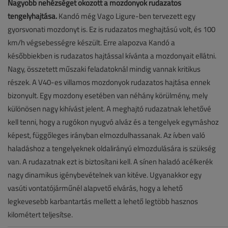
Nagyobb nehézséget okozott a mozdonyok rudazatos
tengelyhajtása.
Kandó még Vago Ligure-ben tervezett egy
gyorsvonati mozdonyt is. Ez is rudazatos meghajtású volt, és 100
km/h végsebességre készült. Erre alapozva Kandó a
későbbiekben is rudazatos hajtással kívánta a mozdonyait ellátni.
Nagy, összetett műszaki feladatoknál mindig vannak kritikus
részek. A V40-es villamos mozdonyok rudazatos hajtása ennek
bizonyult. Egy mozdony esetében van néhány körülmény, mely
különösen nagy kihívást jelent. A meghajtó rudazatnak lehetővé
kell tenni, hogy a rugókon nyugvó alváz és a tengelyek egymáshoz
képest, függőleges irányban elmozdulhassanak. Az ívben való
haladáshoz a tengelyeknek oldalirányú elmozdulására is szükség
van. A rudazatnak ezt is biztosítani kell. A sínen haladó acélkerék
nagy dinamikus igénybevételnek van kitéve. Ugyanakkor egy
vasúti vontatójárműnél alapvető elvárás, hogy a lehető
legkevesebb karbantartás mellett a lehető legtöbb hasznos
kilométert teljesítse.