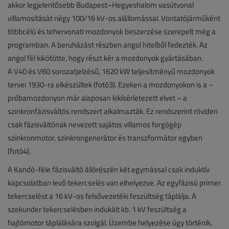
akkor legjelentősebb Budapest–Hegyeshalom vasútvonal
villamosítását négy 100/16 kV-os alállomással. Vontatójárműként
többcélú és tehervonati mozdonyok beszerzése szerepelt még a
programban. A beruházást részben angol hitelből fedezték. Az
angol fél kikötötte, hogy részt kér a mozdonyok gyártásában.
A V40 és V60 sorozatjelzésű, 1620 kW teljesítményű mozdonyok
tervei 1930-ra elkészültek (fotó3). Ezeken a mozdonyokon is a –
próbamozdonyon már alaposan kikísérletezett elvet – a
szinkronfázisváltós rendszert alkalmazták. Ez rendszerint röviden
csak fázisváltónak nevezett sajátos villamos forgógép
szinkronmotor, szinkrongenerátor és transzformátor egyben
(fotó4).
A Kandó-féle fázisváltó állórészén két egymással csak induktív
kapcsolatban levő tekercselés van elhelyezve. Az egyfázisú primer
tekercselést a 16 kV-os felsővezetéki feszültség táplálja. A
szekunder tekercselésben indukált kb. 1 kV feszültség a
hajtómotor táplálására szolgál. Üzembe helyezése úgy történik,