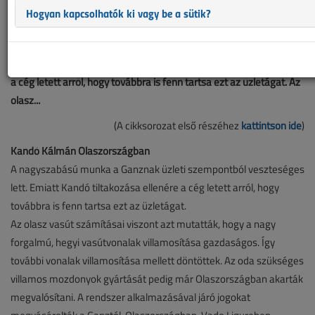
helyenként hiányos lehet (képek, táblázatok stb.).
Hogyan kapcsolhatók ki vagy be a sütik?
(A cikksorozat első részéhez kattintson ide) Kandó Kálmán
Olaszországban A nagyszabású munka a Ganznak üzleti
szempontból veszteséges lett. Emiatt Kandó tiltakozása ellenére
a cég letett arról, hogy továbbra is fenn tartsa ezt az üzletágat. Az
olasz...
(A cikksorozat első részéhez
kattintson ide
)
Kandó Kálmán Olaszországban
A nagyszabású munka a Ganznak üzleti szempontból veszteséges
lett. Emiatt Kandó tiltakozása ellenére a cég letett arról, hogy
továbbra is fenn tartsa ezt az üzletágat.
Az olasz vasút számításai viszont azt mutatták, hogy a nagy
forgalmú, hegyi vasútvonalak villamosítása gazdaságos. Így
további vonalak villamosítása mellett döntöttek. Az oda szükséges
villamos mozdonyok gyártását pedig már Olaszországban akarták
megvalósítani. A rendszer alkalmazásával járó jogokat