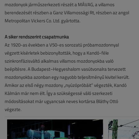
mozdonyok járműszerkezeti részét a MÁVAG, a villamos
berendezését részben a Ganz Villamossági Rt, részben az angol
Metropolitan Vickers Co. Ltd. gyártotta.
A siker rendszerint csapatmunka
Az 1920-as években a V50-es sorozatú próbamozdonnyal
végzett kísérletek bebizonyították, hogy a Kandó-féle
szinkronfázisváltó alkalmas villamos mozdonyokba való
beépítésre. A Budapest–Hegyeshalom vasútvonalra tervezett
mozdonyokba azonban egy nagyobb teljesítményű kivitel került.
Amikor az első négy mozdony „nyúzópróbáit” végezték, Kandó
Kálmán már nem élt. Így a szükségessé váló szerkezeti
módosításokat már ugyancsak neves kortársa Bláthy Ottó
végezte.