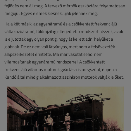
fejlődés nem áll meg. A tervező mérnök eszköztára folyamatosan
megújul. Egyes elemek kiesnek, újak jelennek meg.
Ha a két másik, az egyenáramú és a csökkentett frekvenciájú
váltakozóáramú, földrajzilag elterjedtebb rendszert nézzük, azok
is eljutottak egy olyan pontig, hogy át kellett adni helyüket a
jobbnak. De ez nem volt látványos, mert nem a felsővezeték
alapszerkezetét érintette. Ma már vasutat sehol nem
villamosítanak egyenáramú rendszerrel. A csökkentett
frekvenciájú villamos motorok gyártása is megszűnt, éppen a
Kandó által mindig alkalmazott aszinkron motorok váltják le őket.