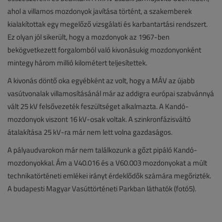
ahol a villamos mozdonyok javítása történt, a szakemberek
kialakítottak egy megelőző vizsgálati és karbantartási rendszert.
Ez olyan jól sikerült, hogy a mozdonyok az 1967-ben
bekögvetkezett forgalomból való kivonásukig mozdonyonként
mintegy három millió kilométert teljesítettek.
A kivonás döntő oka egyébként az volt, hogy a MÁV az újabb
vasútvonalak villamosításánál már az addigra európai szabvánnyá
vált 25 kV felsővezeték feszültséget alkalmazta. A Kandó-
mozdonyok viszont 16 kV-osak voltak. A szinkronfázisváltó
átalakítása 25 kV-ra már nem lett volna gazdaságos.
A pályaudvarokon már nem találkozunk a gőzt pipáló Kandó-
mozdonyokkal. Ám a V40.016 és a V60.003 mozdonyokat a múlt
technikatörténeti emlékei irányt érdeklődők számára megőrizték.
A budapesti Magyar Vasúttörténeti Parkban láthatók (fotó5).