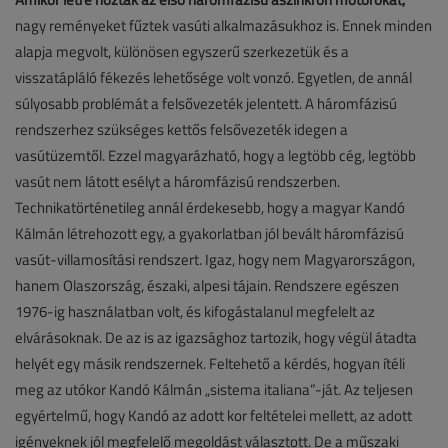
nagy reményeket fűztek vasúti alkalmazásukhoz is. Ennek minden
alapja megvolt, különösen egyszerű szerkezetük és a
visszatápláló fékezés lehetősége volt vonzó. Egyetlen, de annál
súlyosabb problémát a felsővezeték jelentett. A háromfázisú
rendszerhez szükséges kettős felsővezeték idegen a
vasútüzemtől. Ezzel magyarázható, hogy a legtöbb cég, legtöbb
vasút nem látott esélyt a háromfázisú rendszerben.
Technikatörténetileg annál érdekesebb, hogy a magyar Kandó
Kálmán létrehozott egy, a gyakorlatban jól bevált háromfázisú
vasút-villamosítási rendszert. Igaz, hogy nem Magyarországon,
hanem Olaszország, északi, alpesi tájain. Rendszere egészen
1976-ig használatban volt, és kifogástalanul megfelelt az
elvárásoknak. De az is az igazsághoz tartozik, hogy végül átadta
helyét egy másik rendszernek. Feltehető a kérdés, hogyan ítéli
meg az utókor Kandó Kálmán „sistema italiana”-ját. Az teljesen
egyértelmű, hogy Kandó az adott kor feltételei mellett, az adott
igényeknek jól megfelelő megoldást választott. De a műszaki