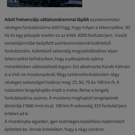
Adott frekvenciájú váltakozóárammal táplált
aszinkronmotor
névleges fordulatszáma attól függ, hogy milyen a tekercselése. 50
Hz és egy póluspár esetén ez az érték 3000 fordulat/perc. Vasúti
vontatójárműbe beépített aszinkronmotornál különböző
fordulatszám, különböző sebesség megvalósításához olyan
tekercselést kell készíteni, hogy a póluspárok száma
menetközben változtatható legyen. Ezt alkalmazta Kandó Kálmán
is a V40-es mozdonyoknál. Négy szinkronfordulatszám négy
névleges sebességet határoz meg: 25, 50, 75 és 100 km/h. A
rudazatos tengelyhajtás miatt a motor, illetve a tengely
fordulatszáma azonos. A mozdony meghajtott tengelyeinek
átmérője (1660 mm) és pl. 100 km/h sebesség 333 fordulat/perc
értéket ad ki.
A mozdonyba egyetlen, igen különleges kialakítású hajtómotort
építettek be. Annak érdekében, hogy a négy szinkron