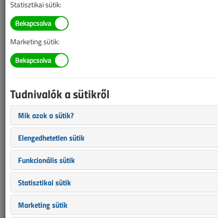
Statisztikai sütik:
TARTALOM
Marketing sütik:
Nem csak villanyszerelőknek
Jeles évfordulók, jeles
események az
Tudnivalók a sütikről
elektrotechnika
Mik azok a sütik?
történetében
Elengedhetetlen sütik
Megy a gőzös, jön a villamos II.
Funkcionális sütik
2010/7-8. lapszám
|
Chiovini György
|
5960 |
Statisztikai sütik
Figylem! Ez a cikk 16 éve frissült utoljára. A benne szereplő
Marketing sütik
információk mára aktualitásukat veszíthették, valamint a tartalom