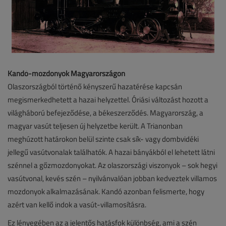
Kandó-mozdonyok Magyarországon
Olaszországból történő kényszerű hazatérése kapcsán
megismerkedhetett a hazai helyzettel. Óriási változást hozott a
világháború befejeződése, a békeszerződés. Magyarország, a
magyar vasút teljesen új helyzetbe került. A Trianonban
meghúzott határokon belül szinte csak sík- vagy dombvidéki
jellegű vasútvonalak találhatók. A hazai bányákból el lehetett látni
szénnel a gőzmozdonyokat. Az olaszországi viszonyok – sok hegyi
vasútvonal, kevés szén – nyilvánvalóan jobban kedveztek villamos
mozdonyok alkalmazásának. Kandó azonban felismerte, hogy
azért van kellő indok a vasút-villamosításra.
Ez lényegében az a jelentős hatásfok különbség, ami a szén