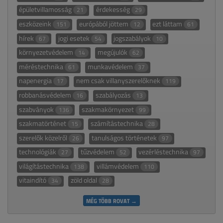
épületvillamosság
érdekesség
21
29
eszközeink
európából jöttem
ezt láttam
151
12
61
hírek
jogi esetek
jogszabályok
67
54
10
környezetvédelem
megújulók
14
62
méréstechnika
munkavédelem
61
37
napenergia
nem csak villanyszerelőknek
17
119
robbanásvédelem
szabályozás
16
13
szabványok
szakmakörnyezet
136
99
szakmatörténet
számítástechnika
15
28
szerelők közelről
tanulságos történetek
26
97
technológiák
tűzvédelem
vezérléstechnika
27
52
97
világítástechnika
villámvédelem
138
110
vitaindító
zöld oldal
34
28
MÉG TÖBB ROVAT →