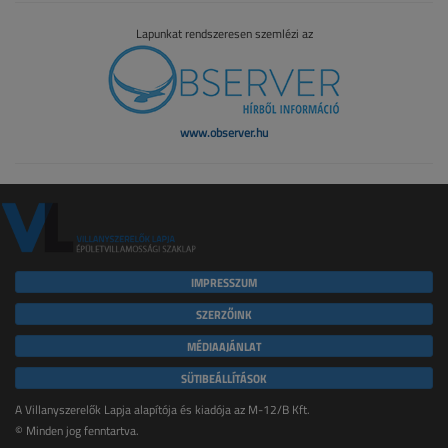
Lapunkat rendszeresen szemlézi az
www.observer.hu
IMPRESSZUM
SZERZŐINK
MÉDIAAJÁNLAT
SÜTIBEÁLLÍTÁSOK
A Villanyszerelők Lapja alapítója és kiadója az M-12/B Kft.
© Minden jog fenntartva.