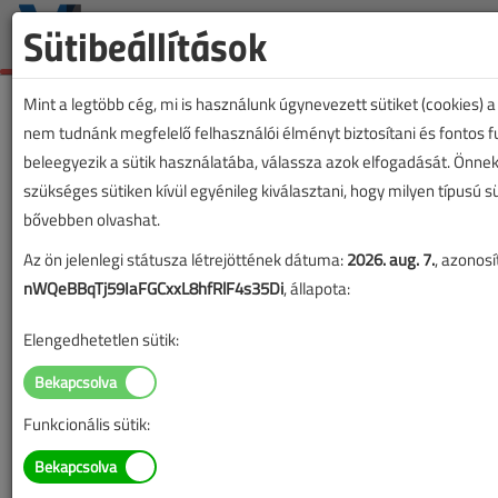
Sütibeállítások
Mint a legtöbb cég, mi is használunk úgynevezett sütiket (cookies) 
nem tudnánk megfelelő felhasználói élményt biztosítani és fontos 
beleegyezik a sütik használatába, válassza azok elfogadását. Önnek
szükséges sütiken kívül egyénileg kiválasztani, hogy milyen típusú s
bővebben olvashat.
Az ön jelenlegi státusza létrejöttének dátuma:
2026. aug. 7.
, azonosí
nWQeBBqTj59IaFGCxxL8hfRlF4s35Di
, állapota:
Elengedhetetlen sütik:
Funkcionális sütik:
Lapszám: