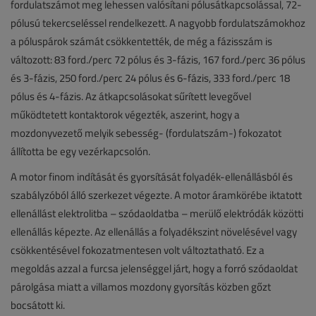
fordulatszámot meg lehessen valósítani pólusátkapcsolással, 72-
pólusú tekercseléssel rendelkezett. A nagyobb fordulatszámokhoz
a póluspárok számát csökkentették, de még a fázisszám is
változott: 83 ford./perc 72 pólus és 3-fázis, 167 ford./perc 36 pólus
és 3-fázis, 250 ford./perc 24 pólus és 6-fázis, 333 ford./perc 18
pólus és 4-fázis. Az átkapcsolásokat sűrített levegővel
működtetett kontaktorok végezték, aszerint, hogy a
mozdonyvezető melyik sebesség- (fordulatszám-) fokozatot
állította be egy vezérkapcsolón.
A motor finom indítását és gyorsítását folyadék-ellenállásból és
szabályzóból álló szerkezet végezte. A motor áramkörébe iktatott
ellenállást elektrolitba – szódaoldatba – merülő elektródák közötti
ellenállás képezte. Az ellenállás a folyadékszint növelésével vagy
csökkentésével fokozatmentesen volt változtatható. Ez a
megoldás azzal a furcsa jelenséggel járt, hogy a forró szódaoldat
párolgása miatt a villamos mozdony gyorsítás közben gőzt
bocsátott ki.