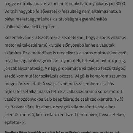
nagyvasúti alkalmazás azonban komoly hátrányokkal is jár: 3000
Voltnál nagyobb felsővezeték-feszültség nem alkalmazható, a
pálya mellett egymáshoz kis távolságra egyenirányítós
alállomásokat kell telepíteni.
Kézenfekvőnek látszott már a kezdeteknél, hogy a soros villamos
motor váltakozóáramú kivitele előnyösebb lenne a vasutak
számára. Ez a motortípus is rendelkezik a soros motorok kedvező
tulajdonságaival: nagy indítási nyomaték, teljesítménytartó jelleg,
jó szabályozhatóság. A nagy problémát a váltakozó feszültségből
eredő kommutátor szikrázás okozza. Végül is kompromisszumos
megoldás született. A svájci és német szakemberek szívós
fejlesztéssel alkalmassá tették a váltakozóáramú soros motort
vasúti mozdonyokba való beépítésre, de csak csökkentett, 16 ⅔
Hz frekvenciára. Az alpesi országok villamosított vonalaihoz
jelentős méretű, külön ellátó rendszert (erőművek, távvezetékek)
építettek ki.
Amikor létre hozták az első háromfázisú aszinkron motorokat,