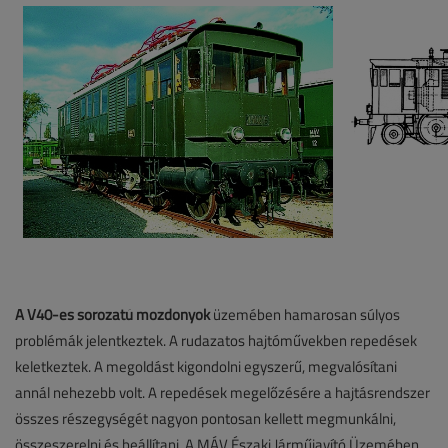
A V40-es sorozatú mozdonyok
üzemében hamarosan súlyos
problémák jelentkeztek. A rudazatos hajtóművekben repedések
keletkeztek. A megoldást kigondolni egyszerű, megvalósítani
annál nehezebb volt. A repedések megelőzésére a hajtásrendszer
összes részegységét nagyon pontosan kellett megmunkálni,
összeszerelni és beállítani. A MÁV Északi Járműjavító Üzemében,