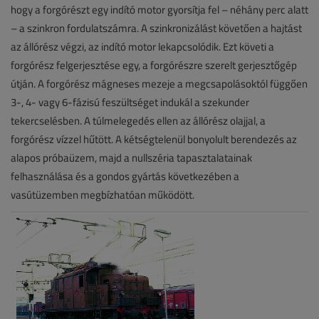
hogy a forgórészt egy indító motor gyorsítja fel – néhány perc alatt
– a szinkron fordulatszámra. A szinkronizálást követően a hajtást
az állórész végzi, az indító motor lekapcsolódik. Ezt követi a
forgórész felgerjesztése egy, a forgórészre szerelt gerjesztőgép
útján. A forgórész mágneses mezeje a megcsapolásoktól függően
3-, 4- vagy 6-fázisú feszültséget indukál a szekunder
tekercselésben. A túlmelegedés ellen az állórész olajjal, a
forgórész vízzel hűtött. A kétségtelenül bonyolult berendezés az
alapos próbaüzem, majd a nullszéria tapasztalatainak
felhasználása és a gondos gyártás következében a
vasútüzemben megbízhatóan működött.