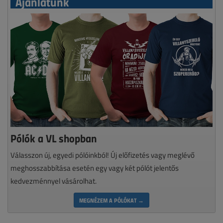
Ajánlatunk
Pólók a VL shopban
Válasszon új, egyedi pólóinkból! Új előfizetés vagy meglévő
meghosszabbítása esetén egy vagy két pólót jelentős
kedvezménnyel vásárolhat.
MEGNÉZEM A PÓLÓKAT →