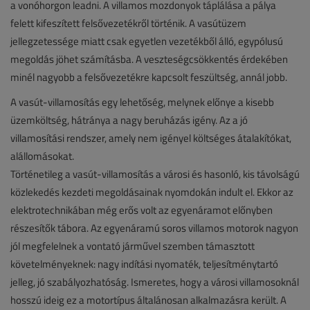
a vonóhorgon leadni. A villamos mozdonyok táplálása a pálya
felett kifeszített felsővezetékről történik. A vasútüzem
jellegzetessége miatt csak egyetlen vezetékből álló, egypólusú
megoldás jöhet számításba. A veszteségcsökkentés érdekében
minél nagyobb a felsővezetékre kapcsolt feszültség, annál jobb.
A vasút-villamosítás egy lehetőség, melynek előnye a kisebb
üzemköltség, hátránya a nagy beruházás igény. Az a jó
villamosítási rendszer, amely nem igényel költséges átalakítókat,
alállomásokat.
Történetileg a vasút-villamosítás a városi és hasonló, kis távolságú
közlekedés kezdeti megoldásainak nyomdokán indult el. Ekkor az
elektrotechnikában még erős volt az egyenáramot előnyben
részesítők tábora. Az egyenáramú soros villamos motorok nagyon
jól megfelelnek a vontató járművel szemben támasztott
követelményeknek: nagy indítási nyomaték, teljesítménytartó
jelleg, jó szabályozhatóság. Ismeretes, hogy a városi villamosoknál
hosszú ideig ez a motortípus általánosan alkalmazásra került. A