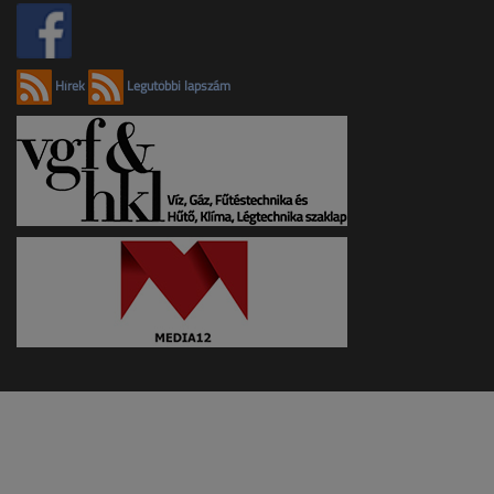
Hírek
Legutóbbi lapszám