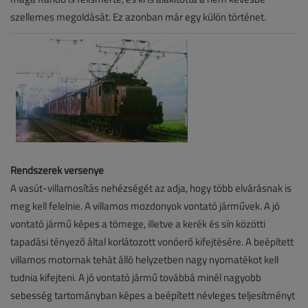
szellemes megoldását. Ez azonban már egy külön történet.
Rendszerek versenye
A vasút-villamosítás nehézségét az adja, hogy több elvárásnak is
meg kell felelnie. A villamos mozdonyok vontató járművek. A jó
vontató jármű képes a tömege, illetve a kerék és sín közötti
tapadási tényező által korlátozott vonóerő kifejtésére. A beépített
villamos motornak tehát álló helyzetben nagy nyomatékot kell
tudnia kifejteni. A jó vontató jármű továbbá minél nagyobb
sebesség tartományban képes a beépített névleges teljesítményt