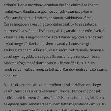
erőművi, illetve mozdonykazánban történő eltüzelése között
mutatkozik. Ráadásul a gőzmozdonyok kazánjait akkor is
gőznyomás alatt kell tartani, ha vonattovábbításra várnak.
Összességében a vasúti gőzvontatás csak 5-10 százalékban
hasznosítja a szénben lévő energiát. Ugyanakkor az erőművek jó
kihasználása is nagyon fontos. Ezért Kandó egy olyan rendszert
kívánt megvalósítani, amelyben a vasút villamosenergia-
szükségletét nem különcélú, vasúti erőművek termelik, hanem a
vasút egy nagyobb, országos villamos energia rendszer része.
Más megfogalmazásban: a vasút-villamosítás is 50 Hz-es
rendszerben valósul meg. Ez lett az új Kandó-rendszer első számú
alapelve.
A külföldi tapasztalatok ismeretében azzal tisztában volt, hogy
vasútüzemi célra a váltakozóáramú soros villamos motor csak
csökkentett frekvenciára készíthető. Nem tartotta megfelelőnek
az egyenáramú rendszert sem, nem látta megoldásnak az 50 Hz-
es áram egyenirányítását a pálya melletti alállomásokon.