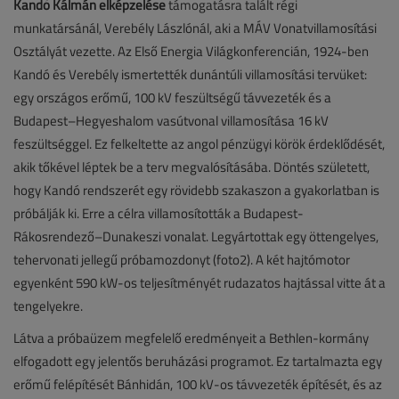
Kandó Kálmán elképzelése
támogatásra talált régi
munkatársánál, Verebély Lászlónál, aki a MÁV Vonatvillamosítási
Osztályát vezette. Az Első Energia Világkonferencián, 1924-ben
Kandó és Verebély ismertették dunántúli villamosítási tervüket:
egy országos erőmű, 100 kV feszültségű távvezeték és a
Budapest–Hegyeshalom vasútvonal villamosítása 16 kV
feszültséggel. Ez felkeltette az angol pénzügyi körök érdeklődését,
akik tőkével léptek be a terv megvalósításába. Döntés született,
hogy Kandó rendszerét egy rövidebb szakaszon a gyakorlatban is
próbálják ki. Erre a célra villamosították a Budapest-
Rákosrendező–Dunakeszi vonalat. Legyártottak egy öttengelyes,
tehervonati jellegű próbamozdonyt (foto2). A két hajtómotor
egyenként 590 kW-os teljesítményét rudazatos hajtással vitte át a
tengelyekre.
Látva a próbaüzem megfelelő eredményeit a Bethlen-kormány
elfogadott egy jelentős beruházási programot. Ez tartalmazta egy
erőmű felépítését Bánhidán, 100 kV-os távvezeték építését, és az