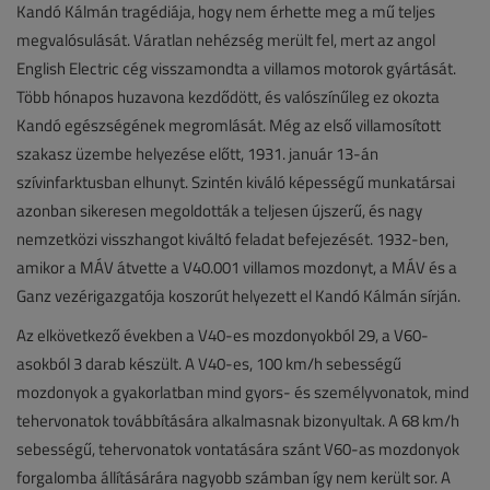
Kandó Kálmán tragédiája, hogy nem érhette meg a mű teljes
megvalósulását. Váratlan nehézség merült fel, mert az angol
English Electric cég visszamondta a villamos motorok gyártását.
Több hónapos huzavona kezdődött, és valószínűleg ez okozta
Kandó egészségének megromlását. Még az első villamosított
szakasz üzembe helyezése előtt, 1931. január 13-án
szívinfarktusban elhunyt. Szintén kiváló képességű munkatársai
azonban sikeresen megoldották a teljesen újszerű, és nagy
nemzetközi visszhangot kiváltó feladat befejezését. 1932-ben,
amikor a MÁV átvette a V40.001 villamos mozdonyt, a MÁV és a
Ganz vezérigazgatója koszorút helyezett el Kandó Kálmán sírján.
Az elkövetkező években a V40-es mozdonyokból 29, a V60-
asokból 3 darab készült. A V40-es, 100 km/h sebességű
mozdonyok a gyakorlatban mind gyors- és személyvonatok, mind
tehervonatok továbbítására alkalmasnak bizonyultak. A 68 km/h
sebességű, tehervonatok vontatására szánt V60-as mozdonyok
forgalomba állításárára nagyobb számban így nem került sor. A