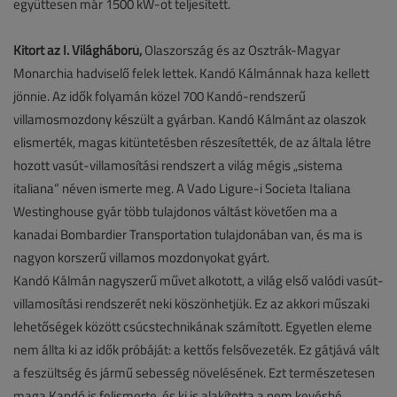
együttesen már 1500 kW-ot teljesített.
Kitört az I. Világháború,
Olaszország és az Osztrák-Magyar
Monarchia hadviselő felek lettek. Kandó Kálmánnak haza kellett
jönnie. Az idők folyamán közel 700 Kandó-rendszerű
villamosmozdony készült a gyárban. Kandó Kálmánt az olaszok
elismerték, magas kitüntetésben részesítették, de az általa létre
hozott vasút-villamosítási rendszert a világ mégis „sistema
italiana” néven ismerte meg. A Vado Ligure-i Societa Italiana
Westinghouse gyár több tulajdonos váltást követően ma a
kanadai Bombardier Transportation tulajdonában van, és ma is
nagyon korszerű villamos mozdonyokat gyárt.
Kandó Kálmán nagyszerű művet alkotott, a világ első valódi vasút-
villamosítási rendszerét neki köszönhetjük. Ez az akkori műszaki
lehetőségek között csúcstechnikának számított. Egyetlen eleme
nem állta ki az idők próbáját: a kettős felsővezeték. Ez gátjává vált
a feszültség és jármű sebesség növelésének. Ezt természetesen
maga Kandó is felismerte, és ki is alakította a nem kevésbé