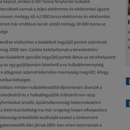
 képest, amikor is 507 tonna fényforrás hulladék
 becslések vannak a teljes elektromos és elektronikai ágazat
összesen mintegy 40-42 000 tonna elektromos és elektronikai
Amint már említésre került, ebből mintegy 30 000 tonna az
sége.
V
m
dése elsősorban a kialakított begyűjtő pontok számának
j
lt meg 2009-ben. Ezekbe beletartoznak a kereskedelmi
 kialakított speciális begyűjtő pontok illetve az ott elhelyezett
gy az egy gyűjtőponton felvehető e+e hulladékmennyiség
ésére átlagosan számolt kilométer-mennyiség megnőtt. Ahogy
sztikai költségek.
zakban: minden hulladékleadótól díjmentesen átveszik a
ezkedéséről és a hulladékgyűjtők ürítéséről non-stop
ényforrásokat árusító, épületvillamossági kiskereskedelmi
z élelmiszerboltokig ma már rengeteg helyen elhelyezésre
a lakossági érdeklődők leadhatják ezeket a tönkrement
gykereskedők élen járnak (90%-ban innen származnak a