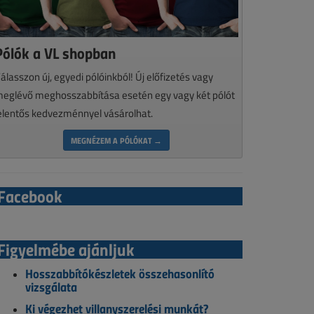
Pólók a VL shopban
álasszon új, egyedi pólóinkból! Új előfizetés vagy
eglévő meghosszabbítása esetén egy vagy két pólót
elentős kedvezménnyel vásárolhat.
MEGNÉZEM A PÓLÓKAT →
Facebook
Figyelmébe ajánljuk
Hosszabbítókészletek összehasonlító
vizsgálata
Ki végezhet villanyszerelési munkát?