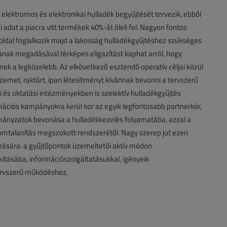
elektromos és elektronikai hulladék begyűjtését tervezik, ebből
adat a piacra vitt termékek 40%-át öleli fel. Nagyon fontos
boldal foglalkozik majd a lakosság hulladékgyűjtéshez szükséges
ának megadásával térképes eligazítást kaphat arról, hogy
ek a legközelebb. Az elkövetkező esztendő operatív céljai közül
met, raktárt, ipari létesítményt kívánnak bevonni a tervszerű
 és oktatási intézményekben is szelektív hulladékgyűjtés
ciós kampányokra kerül sor az egyik legfontosabb partnerkör,
ormányzatok bevonása a hulladékkezelés folyamatába, azzal a
 lomtalanítás megszokott rendszerétől. Nagy szerep jut ezen
zására: a gyűjtőpontok üzemeltetői aktív módon
ításába, információszolgáltatásukkal, igényeik
ervszerű működéshez.