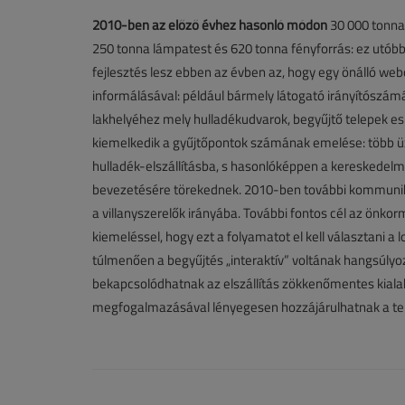
2010-ben az előző évhez hasonló módon
30 000 tonna 
250 tonna lámpatest és 620 tonna fényforrás: ez utóbbi 
fejlesztés lesz ebben az évben az, hogy egy önálló we
informálásával: például bármely látogató irányítószám
lakhelyéhez mely hulladékudvarok, begyűjtő telepek esn
kiemelkedik a gyűjtőpontok számának emelése: több üze
hulladék-elszállításba, s hasonlóképpen a kereskedelmi
bevezetésére törekednek. 2010-ben további kommuniká
a villanyszerelők irányába. További fontos cél az önk
kiemeléssel, hogy ezt a folyamatot el kell választani a
túlmenően a begyűjtés „interaktív” voltának hangsúlyo
bekapcsolódhatnak az elszállítás zökkenőmentes kialak
megfogalmazásával lényegesen hozzájárulhatnak a t