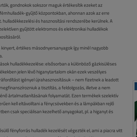
tartók, gondnokok sokszor maguk értékesítik ezeket az
sfémhulladék-gyűjtő központokban, ahonnan azok az erre
 hulladékkezelési és hasznosítási rendszerébe kerülnek. A
szelektíven gyűjtött elektromos és elektronikai hulladékok
nosításáról.
és kinyert, értékes másodnyersanyagok így minél nagyobb
a.
rások hulladékkezelése: elsősorban a különböző gázkisüléses
ermékekben jelen lévő higanytartalom okán ezek veszélyes
 ráfordítást igényel újrahasznosításuk – nem fizetnek a leadott
gfinanszírozniuk a tisztítás, a feldolgozás, illetve a nem
ténő ártalmatlanításának folyamatát. Ezen termékek szelektív
erűen kell eltávolítani a fénycsövekben és a lámpákban rejlő
ben csak speciálisan kezelhető anyagokat, pl. a higanyt és
ülő fényforrás hulladék kezelését végezték el, ami a piacra vitt