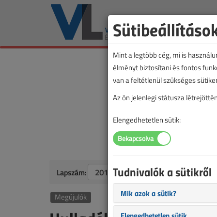
Sütibeállításo
Mint a legtöbb cég, mi is használ
élményt biztosítani és fontos fun
van a feltétlenül szükséges sütike
Az ön jelenlegi státusza létrejöt
Elengedhetetlen sütik:
Tudnivalók a sütikről
Lapszám:
Mik azok a sütik?
Megújulók
Elengedhetetlen sütik