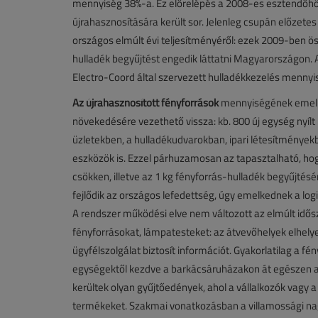
mennyiség 38%-a. Ez előrelépés a 2008-es esztendőhöz
újrahasznosítására került sor. Jelenleg csupán előzetes
országos elmúlt évi teljesítményéről: ezek 2009-ben 
hulladék begyűjtést engedik láttatni Magyarországon. 
Electro-Coord által szervezett hulladékkezelés mennyi
Az újrahasznosított fényforrások
mennyiségének emelke
növekedésére vezethető vissza: kb. 800 új egység nyí
üzletekben, a hulladékudvarokban, ipari létesítményekben
eszközök is. Ezzel párhuzamosan az tapasztalható, ho
csökken, illetve az 1 kg fényforrás-hulladék begyűjt
fejlődik az országos lefedettség, úgy emelkednek a logi
A rendszer működési elve nem változott az elmúlt idős
fényforrásokat, lámpatesteket: az átvevőhelyek elhely
ügyfélszolgálat biztosít információt. Gyakorlatilag a f
egységektől kezdve a barkácsáruházakon át egészen a
kerültek olyan gyűjtőedények, ahol a vállalkozók vagy 
termékeket. Szakmai vonatkozásban a villamossági na