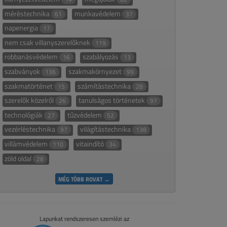
méréstechnika
munkavédelem
61
37
napenergia
17
nem csak villanyszerelőknek
119
robbanásvédelem
szabályozás
16
13
szabványok
szakmakörnyezet
136
99
szakmatörténet
számítástechnika
15
28
szerelők közelről
tanulságos történetek
26
97
technológiák
tűzvédelem
27
52
vezérléstechnika
világítástechnika
97
138
villámvédelem
vitaindító
110
34
zöld oldal
28
MÉG TÖBB ROVAT →
Lapunkat rendszeresen szemlézi az