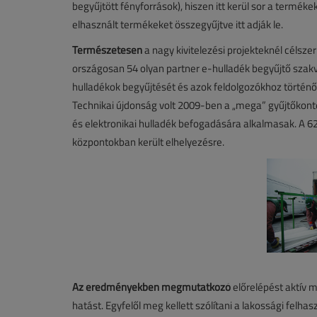
begyűjtött fényforrások), hiszen itt kerül sor a termé
elhasznált termékeket összegyűjtve itt adják le.
Természetesen
a nagy kivitelezési projekteknél célsz
országosan 54 olyan partner e-hulladék begyűjtő szakv
hulladékok begyűjtését és azok feldolgozókhoz történő
Technikai újdonság volt 2009-ben a „mega” gyűjtőkonté
és elektronikai hulladék befogadására alkalmasak. A 6
központokban került elhelyezésre.
Az eredményekben megmutatkozó
előrelépést aktív 
hatást. Egyfelől meg kellett szólítani a lakossági felh