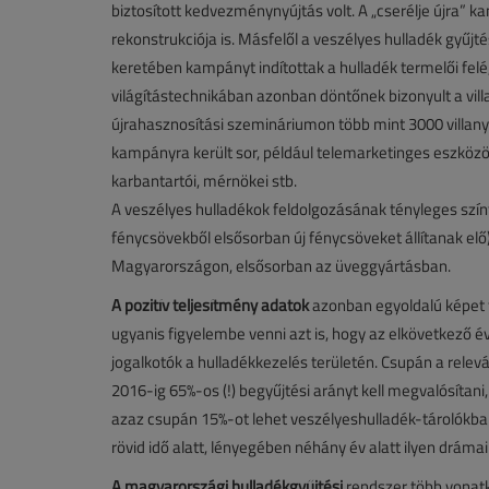
biztosított kedvezménynyújtás volt. A „cserélje újra” 
rekonstrukciója is. Másfelől a veszélyes hulladék gyűjté
keretében kampányt indítottak a hulladék termelői felé
világítástechnikában azonban döntőnek bizonyult a vill
újrahasznosítási szemináriumon több mint 3000 villan
kampányra került sor, például telemarketinges eszközö
karbantartói, mérnökei stb.
A veszélyes hulladékok feldolgozásának tényleges sz
fénycsövekből elsősorban új fénycsöveket állítanak el
Magyarországon, elsősorban az üveggyártásban.
A pozitív teljesítmény adatok
azonban egyoldalú képet 
ugyanis figyelembe venni azt is, hogy az elkövetkező 
jogalkotók a hulladékkezelés területén. Csupán a releván
2016-ig 65%-os (!) begyűjtési arányt kell megvalósítani,
azaz csupán 15%-ot lehet veszélyeshulladék-tárolókban 
rövid idő alatt, lényegében néhány év alatt ilyen drámai
A magyarországi hulladékgyűjtési
rendszer több vonatk