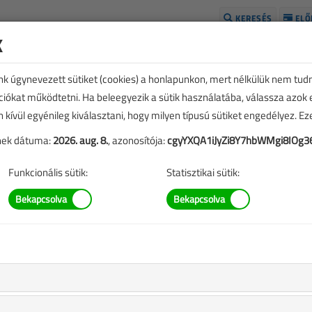
KERESÉS
ELŐ
k
H
unk úgynevezett sütiket (cookies) a honlapunkon, mert nélkülük nem tud
kciókat működtetni. Ha beleegyezik a sütik használatába, válassza azok
n kívül egyénileg kiválasztani, hogy milyen típusú sütiket engedélyez. E
tének dátuma:
2026. aug. 8.
, azonosítója:
cgyYXQA1iJyZi8Y7hbWMgi8IOg3
Funkcionális sütik:
Statisztikai sütik:
TARTALOM