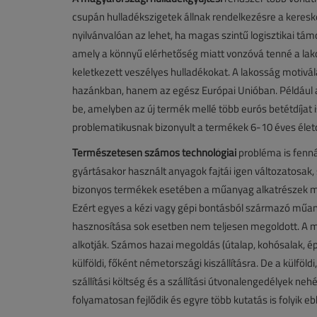
csupán hulladékszigetek állnak rendelkezésre a keresk
nyilvánvalóan az lehet, ha magas szintű logisztikai tá
amely a könnyű elérhetőség miatt vonzóvá tenné a lako
keletkezett veszélyes hulladékokat. A lakosság motivá
hazánkban, hanem az egész Európai Unióban. Például a
be, amelyben az új termék mellé több eurós betétdíjat 
problematikusnak bizonyult a termékek 6-10 éves életcik
Természetesen számos technológiai
probléma is fenná
gyártásakor használt anyagok fajtái igen változatosak,
bizonyos termékek esetében a műanyag alkatrészek mé
Ezért egyes a kézi vagy gépi bontásból származó műa
hasznosítása sok esetben nem teljesen megoldott. A 
alkotják. Számos hazai megoldás (útalap, kohósalak, ép
külföldi, főként németországi kiszállításra. De a külfö
szállítási költség és a szállítási útvonalengedélyek 
folyamatosan fejlődik és egyre több kutatás is folyik e