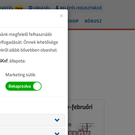
FIZETÉS
HÍRLEVÉL
BELÉPÉS/REGISZTRÁCIÓ
TIPP
×
ÍREK
LAPSZÁMOK
BLOG
SHOP
BÓNUSZ
nánk megfelelő felhasználói
 elfogadását. Önnek lehetősége
zekről alább bővebben olvashat.
6Kxf
, állapota:
Marketing sütik:
Ez a cikk a VL 2010. január-februári
számában jelent meg.