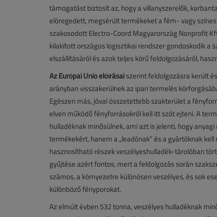
támogatást biztosít az, hogy a villanyszerelők, karban
elöregedett, megsérült termékeket a fém- vagy színe
szakosodott Electro-Coord Magyarország Nonprofit Kft.
kilakított országos logisztikai rendszer gondoskodik a 
elszállításáról és azok teljes körű feldolgozásáról, hasz
Az Európai Unió előírásai
szerint feldolgozásra került 
arányban visszakerülnek az ipari termelés körforgásáb
Egészen más, jóval összetettebb szakterület a fényfor
elven működő fényforrásokról kell itt szót ejteni. A t
hulladéknak minősülnek, ami azt is jelenti, hogy anyagi
termékekért, hanem a „leadónak” és a gyártóknak kell me
hasznosítható részek veszélyeshulladék-tárolóban tör
gyűjtése azért fontos, mert a feldolgozás során szaksz
számos, a környezetre különösen veszélyes, és sok eset
különböző fényporokat.
Az elmúlt évben 532 tonna, veszélyes hulladéknak minős