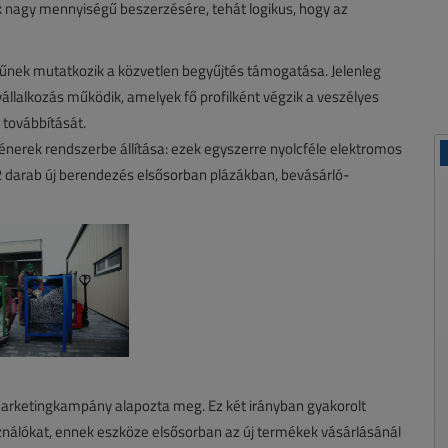
kek nagy mennyiségű beszerzésére, tehát logikus, hogy az
erűnek mutatkozik a közvetlen begyűjtés támogatása. Jelenleg
állalkozás működik, amelyek fő profilként végzik a veszélyes
 továbbítását.
nerek rendszerbe állítása: ezek egyszerre nyolcféle elektromos
2 darab új berendezés elsősorban plázákban, bevásárló-
marketingkampány alapozta meg. Ez két irányban gyakorolt
asználókat, ennek eszköze elsősorban az új termékek vásárlásánál