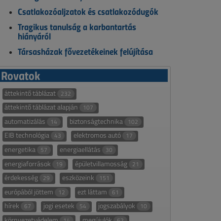
Csatlakozóaljzatok és csatlakozódugók
Tragikus tanulság a karbantartás
hiányáról
Társasházak fővezetékeinek felújítása
Rovatok
áttekintő táblázat
232
áttekintő táblázat alapján
107
automatizálás
biztonságtechnika
14
102
EIB technológia
elektromos autó
43
17
energetika
energiaellátás
57
30
energiaforrások
épületvillamosság
19
21
érdekesség
eszközeink
29
151
európából jöttem
ezt láttam
12
61
hírek
jogi esetek
jogszabályok
67
54
10
környezetvédelem
megújulók
14
62