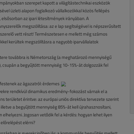
kampányokban szerepet kapott a világítástechnikai eszközök
sével üzleti alapon foglalkozó vállalkozókkal közös fellépés
, elsősorban az ipari létesítmények irányában. A
anyszerelők megszólítása: az e lap segítségével is népszerűsített
yszerelő vett részt! Természetesen e mellett még számos
kkel kerültek megszólításra a nagyobb iparvállalatok
íntere továbbra is Németország (a meghatározó mennyiségű
ő), csupán a begyűjtött mennyiség 10-15%-át dolgozzák fel
festenek az ágazatról: érdemes
évekre rendkívül dinamikus eredmény-fokozást várnak el a
s területet érintve: az európai uniós direktíva tervezete szerint
 illetve a begyűjtött mennyiség 85%-át kell újrahasznosítani,
elhelyezni. Jogosan vetődik fel a kérdés: hogyan lehet ilyen
 előrelépést elérni?
ozásban is gyerekcipőben jár: a kommunális begyűjtés mellett