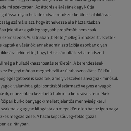
edelmi szektorban. Az áttörés elérésének egyik útja
mogatással olyan hulladékudvar-rendszer kerülne kialakításra,
sság számára azt, hogy itt helyezze el a háztartásban
lása jelenti az egyik legnagyobb problémát, nem csak
 szomszédos Ausztriában „betétdíj” jellegű rendszert vezettek
is kaptak a vásárlók: ennek adminisztrációja azonban olyan
lusára tekintettel, hogy fel is számolták ezt a rendszert.
ll még a hulladékhasznosítás területén. A berendezések
 s ez lényegi módon megnehezíti az újrahasznosítást. Például
g égésgátlóval is kezeltek, amely veszélyes anyagnak minősül.
nyagok, valamint a gépi bontásból származó vegyes anyagok
másik, nehezebben kezelhető frakciót a képcsöves termékek
ítőipari burkolóanyagok) mellett jelentős mennyiség kerül
ldi, szakmailag ugyan kifogástalan megoldás ellen hat az igen nagy
nehézkes megszerzése. A hazai képcsőüveg-feldolgozás
bben az irányban.