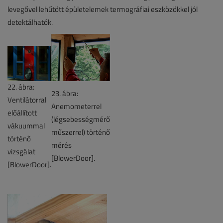
levegővel lehűtött épületelemek termográfiai eszközökkel jól
detektálhatók.
22. ábra:
23. ábra:
Ventilátorral
Anemometerrel
előállított
(légsebességmérő
vákuummal
műszerrel) történő
történő
mérés
vizsgálat
[BlowerDoor].
[BlowerDoor].