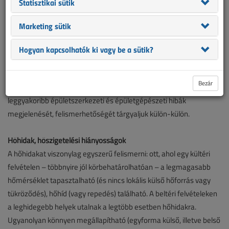
Statisztikai sütik
megjelenítve, tehát a hőképeket) hogyan kell kiértékelni, elemezni.
A következő...
Marketing sütik
Tipikus épületkárok és -hibák
Ha betartottuk a korábban részletezett mérési feltételeket, már
Hogyan kapcsolhatók ki vagy be a sütik?
csak azt kell megtudnunk, hogy az így kapott mérési
eredményeket (grafikusan megjelenítve, tehát a hőképeket)
Bezár
hogyan kell kiértékelni, elemezni. A következőkben ezért a
leggyakoribb épületszerkezeti és épületgépészeti hibák
megjelenését, felismerhetőségét tárgyaljuk külön-külön.
Hőhidak, hőszigetelési hiányosságok
A hőhidakat viszonylag egyszerű felismerni: ott, ahol egy kültéri
felvételen – többnyire jól körbehatárolhatóan – a legmagasabb
hőmérséklet tapasztalható (és nincs lokális külső hőforrás vagy
tükröződés), hőhíd (vagy repedés) található. A beltéri felvételeken
a leghidegebb helyek utalnak a legtöbb esetben hőhidakra.
Ugyanolyan könnyen megállapítható (egyforma külső, illetve belső