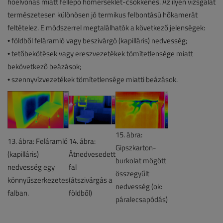
hőelvonás miatt fellépő hőmérséklet-csökkenés. Az ilyen vizsgálat
természetesen különösen jó termikus felbontású hőkamerát
feltételez. E módszerrel megtalálhatók a következő jelenségek:
• földből feláramló vagy beszivárgó (kapilláris) nedvesség;
• tetőbekötések vagy ereszvezetékek tömítetlensége miatt
bekövetkező beázások;
• szennyvízvezetékek tömítetlensége miatti beázások.
15. ábra:
13. ábra: Feláramló
14. ábra:
Gipszkarton-
(kapilláris)
Átnedvesedett
burkolat mögött
nedvesség egy
fal
összegyűlt
könnyűszerkezetes
(átszivárgás a
nedvesség (ok:
falban.
földből)
páralecsapódás)