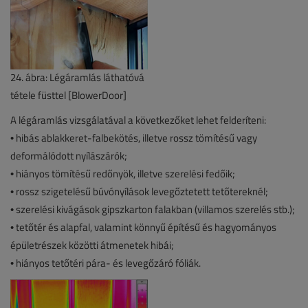
24. ábra: Légáramlás láthatóvá
tétele füsttel [BlowerDoor]
A légáramlás vizsgálatával a következőket lehet felderíteni:
• hibás ablakkeret-falbekötés, illetve rossz tömítésű vagy
deformálódott nyílászárók;
• hiányos tömítésű redőnyök, illetve szerelési fedőik;
• rossz szigetelésű búvónyílások levegőztetett tetőtereknél;
• szerelési kivágások gipszkarton falakban (villamos szerelés stb.);
• tetőtér és alapfal, valamint könnyű építésű és hagyományos
épületrészek közötti átmenetek hibái;
• hiányos tetőtéri pára- és levegőzáró fóliák.