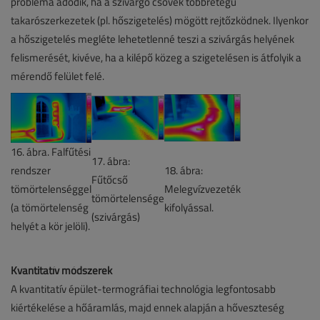
probléma adódik, ha a szivárgó csövek többrétegű
takarószerkezetek (pl. hőszigetelés) mögött rejtőzködnek. Ilyenkor
a hőszigetelés megléte lehetetlenné teszi a szivárgás helyének
felismerését, kivéve, ha a kilépő közeg a szigetelésen is átfolyik a
mérendő felület felé.
16. ábra. Falfűtési
17. ábra:
rendszer
18. ábra:
Fűtőcső
tömörtelenséggel
Melegvízvezeték
tömörtelensége
(a tömörtelenség
kifolyással.
(szivárgás)
helyét a kör jelöli).
Kvantitatív módszerek
A kvantitatív épület-termográfiai technológia legfontosabb
kiértékelése a hőáramlás, majd ennek alapján a hőveszteség