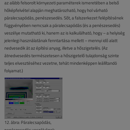
az alább felsorolt környezeti paraméterek ismeretében a belső
hőképfelvétel alapján meghatározható, hogy hol várható
páralecsapódás, penészesedés. Sőt, a falszerkezet felépítésének
függvényében nemcsak a páralecsapódás (és a penészesedés)
veszélye mutatható ki, hanem az is kalkulálható, hogy – a helyiség
jelenlegi használatának fenntartása mellett – mennyi idő alatt
nedvesedik át az építési anyag, illetve a hőszigetelés. (Az
átnedvesedés természetesen a hőszigetelő tulajdonság szinte
teljes elvesztéséhez vezetne, tehát mindenképpen leállítandó
folyamat.)
12. ábra: Páralecsapódás,
penészesedés veszélyének