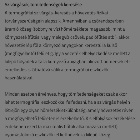
Szivárgások, tömítetlenségek keresése
A termográfiai szivárgás-keresés a hővezetés fizikai
törvényszerűségein alapszik. Amennyiben a csőrendszerben
áramló közeg (többnyire víz) hőmérséklete magasabb, mint a
környezeté (fűtési vagy melegvíz csövek, padlófűtés stb.), akkor
hővezetés lép föl a környező anyagokon keresztül a külső
(megfigyelhető) felületig. Így a vezeték elhelyezkedése mellett a
kilépő folyadék által a környező anyagban okozott hőmérséklet-
emelkedés is láthatóvá válik a termográfiai eszközök
használatával.
Minden esetben érvényes, hogy tömítetlenségeket csak akkor
lehet termográfiai eszközökkel felfedezni, ha a szivárgás helyén
létrejön egy olyan hőmérsékletkülönbség, amely hővezetés révén
a megfigyelhető felületen is érzékelhető. Kis elfolyások érzékelése
érdekében ezért (a maximális hőfok alkalmazása mellett)
nyomásfokozó eszközökkel kell növelni a kilépő közeg