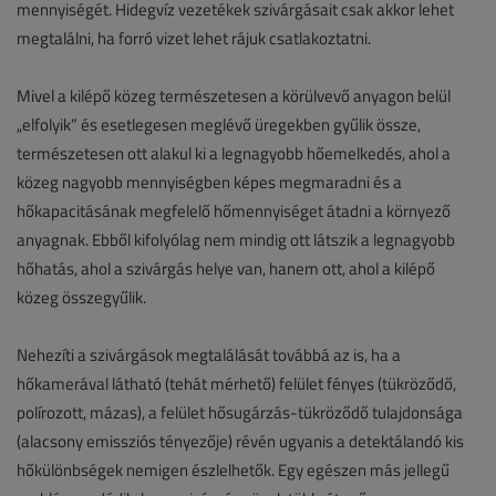
mennyiségét. Hidegvíz vezetékek szivárgásait csak akkor lehet
megtalálni, ha forró vizet lehet rájuk csatlakoztatni.
Mivel a kilépő közeg természetesen a körülvevő anyagon belül
„elfolyik” és esetlegesen meglévő üregekben gyűlik össze,
természetesen ott alakul ki a legnagyobb hőemelkedés, ahol a
közeg nagyobb mennyiségben képes megmaradni és a
hőkapacitásának megfelelő hőmennyiséget átadni a környező
anyagnak. Ebből kifolyólag nem mindig ott látszik a legnagyobb
hőhatás, ahol a szivárgás helye van, hanem ott, ahol a kilépő
közeg összegyűlik.
Nehezíti a szivárgások megtalálását továbbá az is, ha a
hőkamerával látható (tehát mérhető) felület fényes (tükröződő,
polírozott, mázas), a felület hősugárzás-tükröződő tulajdonsága
(alacsony emissziós tényezője) révén ugyanis a detektálandó kis
hőkülönbségek nemigen észlelhetők. Egy egészen más jellegű