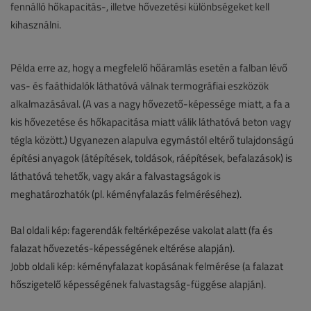
fennálló hőkapacitás-, illetve hővezetési különbségeket kell
kihasználni.
Példa erre az, hogy a megfelelő hőáramlás esetén a falban lévő
vas- és faáthidalók láthatóvá válnak termográfiai eszközök
alkalmazásával. (A vas a nagy hővezető-képessége miatt, a fa a
kis hővezetése és hőkapacitása miatt válik láthatóvá beton vagy
tégla között.) Ugyanezen alapulva egymástól eltérő tulajdonságú
építési anyagok (átépítések, toldások, ráépítések, befalazások) is
láthatóvá tehetők, vagy akár a falvastagságok is
meghatározhatók (pl. kéményfalazás felméréséhez).
Bal oldali kép: fagerendák feltérképezése vakolat alatt (fa és
falazat hővezetés-képességének eltérése alapján).
Jobb oldali kép: kéményfalazat kopásának felmérése (a falazat
hőszigetelő képességének falvastagság-függése alapján).