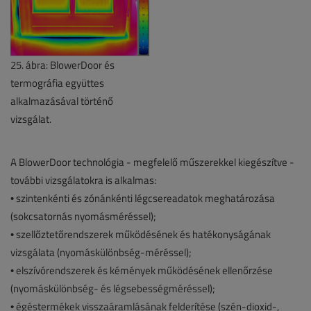
25. ábra: BlowerDoor és
termográfia együttes
alkalmazásával történő
vizsgálat.
A BlowerDoor technológia - megfelelő műszerekkel kiegészítve -
további vizsgálatokra is alkalmas:
• szintenkénti és zónánkénti légcsereadatok meghatározása
(sokcsatornás nyomásméréssel);
• szellőztetőrendszerek működésének és hatékonyságának
vizsgálata (nyomáskülönbség-méréssel);
• elszívórendszerek és kémények működésének ellenőrzése
(nyomáskülönbség- és légsebességméréssel);
• égéstermékek visszaáramlásának felderítése (szén-dioxid-,