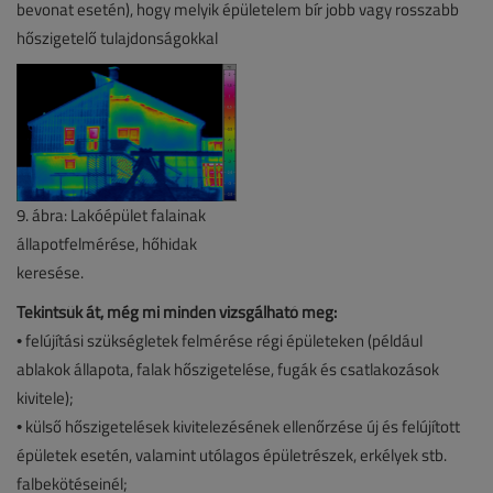
bevonat esetén), hogy melyik épületelem bír jobb vagy rosszabb
hőszigetelő tulajdonságokkal
9. ábra: Lakóépület falainak
állapotfelmérése, hőhidak
keresése.
Tekintsük át, még mi minden vizsgálható meg:
• felújítási szükségletek felmérése régi épületeken (például
ablakok állapota, falak hőszigetelése, fugák és csatlakozások
kivitele);
• külső hőszigetelések kivitelezésének ellenőrzése új és felújított
épületek esetén, valamint utólagos épületrészek, erkélyek stb.
falbekötéseinél;