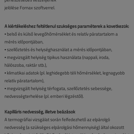
jelölése Fornax szoftverrel.
A kiértékeléshez feltétlenül szükséges paraméterek a következők:
• belső és külső levegőhőmérséklet és relatív páratartalom a
mérés időpontjában,
• szellőztetés és helységhasználat a mérés időpontjában,
• megvizsgált helyiség tipikus használata (nappali, iroda,
hálószoba, raktár stb.),
• klimatikai adatok (pl. leghidegebb téli hőmérséklet, legnagyobb
relatív páratartalom),
• megvizsgált helyiség térfogata, szellőztetés sebessége,
nedvességterhelése (pl. emberi légzéstől).
Kapilláris nedvesség, illetve beázások
A termográfiai vizsgálat során felfedezhető az elpárolgó
nedvesség (a szükséges elpárolgási hőmennyiség) által okozott