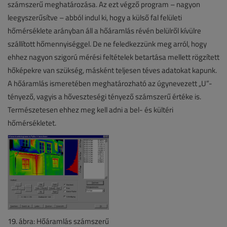
számszerű meghatározása. Az ezt végző program – nagyon
leegyszerűsítve – abból indul ki, hogy a külső fal felületi
hőmérséklete arányban áll a hőáramlás révén belülről kívülre
szállított hőmennyiséggel. De ne feledkezzünk meg arról, hogy
ehhez nagyon szigorú mérési feltételek betartása mellett rögzített
hőképekre van szükség, másként teljesen téves adatokat kapunk.
A hőáramlás ismeretében meghatározható az úgynevezett „U”-
tényező, vagyis a hőveszteségi tényező számszerű értéke is.
Természetesen ehhez meg kell adni a bel- és kültéri
hőmérsékletet.
19. ábra: Hőáramlás számszerű