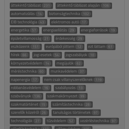
áttekintő táblázat
áttekintő táblázat alapján
231
106
automatizálás
biztonságtechnika
14
102
EIB technológia
elektromos autó
43
17
energetika
energiaellátás
energiaforrások
57
29
19
épületvillamosság
érdekesség
21
29
eszközeink
európából jöttem
ezt láttam
151
12
61
hírek
jogi esetek
jogszabályok
66
54
10
környezetvédelem
megújulók
14
62
méréstechnika
munkavédelem
60
37
napenergia
nem csak villanyszerelőknek
17
119
robbanásvédelem
szabályozás
16
13
szabványok
szakmakörnyezet
136
99
szakmatörténet
számítástechnika
15
28
szerelők közelről
tanulságos történetek
26
97
technológiák
tűzvédelem
vezérléstechnika
27
52
97
világítástechnika
villámvédelem
137
109