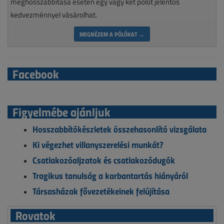
meghosszabbítása esetén egy vagy két pólót jelentős
kedvezménnyel vásárolhat.
MEGNÉZEM A PÓLÓKAT →
Facebook
Figyelmébe ajánljuk
Hosszabbítókészletek összehasonlító vizsgálata
Ki végezhet villanyszerelési munkát?
Csatlakozóaljzatok és csatlakozódugók
Tragikus tanulság a karbantartás hiányáról
Társasházak fővezetékeinek felújítása
Rovatok