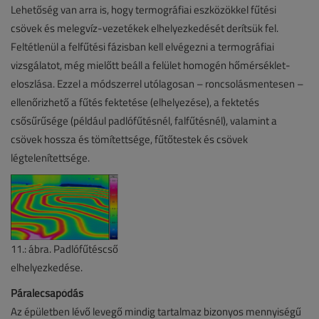
Lehetőség van arra is, hogy termográfiai eszközökkel fűtési
csövek és melegvíz-vezetékek elhelyezkedését derítsük fel.
Feltétlenül a felfűtési fázisban kell elvégezni a termográfiai
vizsgálatot, még mielőtt beáll a felület homogén hőmérséklet-
eloszlása. Ezzel a módszerrel utólagosan – roncsolásmentesen –
ellenőrizhető a fűtés fektetése (elhelyezése), a fektetés
csősűrűsége (például padlófűtésnél, falfűtésnél), valamint a
csövek hossza és tömítettsége, fűtőtestek és csövek
légtelenítettsége.
11.: ábra. Padlófűtéscső
elhelyezkedése.
Páralecsapódás
Az épületben lévő levegő mindig tartalmaz bizonyos mennyiségű