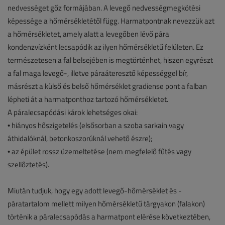
nedvességet gőz formájában. A levegő nedvességmegkötési
képessége a hőmérsékletétől függ. Harmatpontnak nevezzük azt
a hőmérsékletet, amely alatt a levegőben lévő pára
kondenzvízként lecsapódik az ilyen hőmérsékletű felületen. Ez
természetesen a fal belsejében is megtörténhet, hiszen egyrészt
a fal maga levegő-, illetve páraáteresztő képességgel bír,
másrészt a külső és belső hőmérséklet gradiense pont a falban
lépheti át a harmatponthoz tartozó hőmérsékletet.
A páralecsapódási károk lehetséges okai:
• hiányos hőszigetelés (elsősorban a szoba sarkain vagy
áthidalóknál, betonkoszorúknál vehető észre);
• az épület rossz üzemeltetése (nem megfelelő fűtés vagy
szellőztetés).
Miután tudjuk, hogy egy adott levegő-hőmérséklet és -
páratartalom mellett milyen hőmérsékletű tárgyakon (falakon)
történik a páralecsapódás a harmatpont elérése következtében,