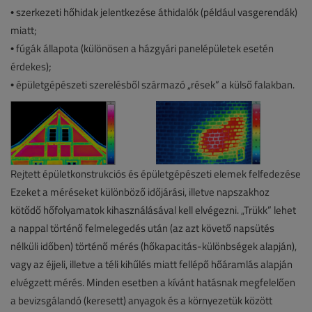
• szerkezeti hőhidak jelentkezése áthidalók (például vasgerendák)
miatt;
• fúgák állapota (különösen a házgyári panelépületek esetén
érdekes);
• épületgépészeti szerelésből származó „rések” a külső falakban.
Rejtett épületkonstrukciós és épületgépészeti elemek felfedezése
Ezeket a méréseket különböző időjárási, illetve napszakhoz
kötődő hőfolyamatok kihasználásával kell elvégezni. „Trükk” lehet
a nappal történő felmelegedés után (az azt követő napsütés
nélküli időben) történő mérés (hőkapacitás-különbségek alapján),
vagy az éjjeli, illetve a téli kihűlés miatt fellépő hőáramlás alapján
elvégzett mérés. Minden esetben a kívánt hatásnak megfelelően
a bevizsgálandó (keresett) anyagok és a környezetük között