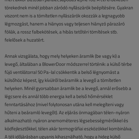
törekednek minél jobban záródó nyílászárók beépítésére. Gyakran
viszont nem is a tömítetlen nyílászárók okozzák a legnagyobb
légmozgást, hanem a hiányos vagy teljesen hiányzó párazáró
fóliák, a rossz falbekötések, a hibás tetőtéri tömítések stb.
felelősek a huzatért.
Annak vizsgálata, hogy mely helyeken áramlik (be vagy ki) a
levegő, általában a BlowerDoor módszerrel történik: a külső térbe
fújó ventilátorral 50 Pa-lal csökkentik a belső légnyomást a
külsőhöz képest, így kívülről beáramlik a levegő a tömítetlen
helyeken. Minél gyorsabban áramlik be a levegő, annál erősebb a
légcsere és annál több energia kell a belső hőmérséklet
fenntartásához (mivel folytonosan utána kell melegíteni vagy
hűteni a beáramló levegőt). Az eljárás önmagában télen-nyáron
alkalmazható: nyáron anemométeres légsebességmérőkkel és
ködfejlesztőkkel, télen akár termográfiai eszközökkel kombinálva.
A téli időjárásban ugyanis kihasználható, hogy a hideg külső