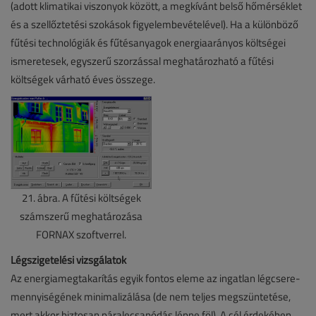
(adott klimatikai viszonyok között, a megkívánt belső hőmérséklet
és a szellőztetési szokások figyelembevételével). Ha a különböző
fűtési technológiák és fűtésanyagok energiaarányos költségei
ismeretesek, egyszerű szorzással meghatározható a fűtési
költségek várható éves összege.
21. ábra. A fűtési költségek
számszerű meghatározása
FORNAX szoftverrel.
Légszigetelési vizsgálatok
Az energiamegtakarítás egyik fontos eleme az ingatlan légcsere-
mennyiségének minimalizálása (de nem teljes megszüntetése,
mert akkor biztosan páralecsapódás lépne föl). A cél érdekében