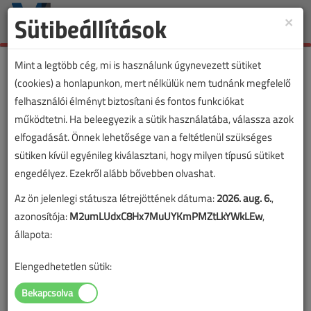
Sütibeállítások
×
Toggle
naviga
Mint a legtöbb cég, mi is használunk úgynevezett sütiket
(cookies) a honlapunkon, mert nélkülük nem tudnánk megfelelő
felhasználói élményt biztosítani és fontos funkciókat
működtetni. Ha beleegyezik a sütik használatába, válassza azok
elfogadását. Önnek lehetősége van a feltétlenül szükséges
sütiken kívül egyénileg kiválasztani, hogy milyen típusú sütiket
engedélyez. Ezekről alább bővebben olvashat.
Az ön jelenlegi státusza létrejöttének dátuma:
2026. aug. 6.
,
azonosítója:
M2umLUdxC8Hx7MuUYKmPMZtLkYWkLEw
,
állapota:
Elengedhetetlen sütik:
Lapszám: