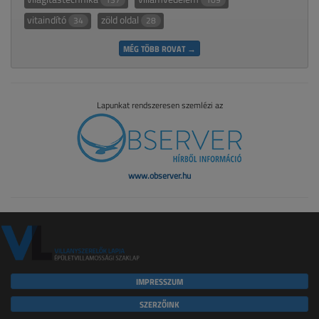
vitaindító
zöld oldal
34
28
MÉG TÖBB ROVAT →
Lapunkat rendszeresen szemlézi az
www.observer.hu
IMPRESSZUM
SZERZŐINK