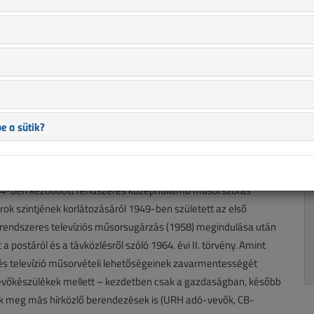
replő információk mára aktualitásukat veszíthették, valamint a
b.).
ismerkedhettünk meg a teljesség igénye nélkül. A következőkben
avarok problémakörét. Mielőtt azonban elmélyednénk a
e a sütik?
varelhárítás lehetséges módjainak vizsgálata a kísérleti
ban csak a sugárzott rádió- és televízióműsorok vételi
tal a rádiózavar kifejezés alkalmazása is. Az ún. rádió-zavar-
934-ben kezdődött rendszeres középhullámú műsorszórás
rok szintjének korlátozásáról 1949-ben született az első
rendszeres televíziós műsorsugárzás (1958) megindulása után
a postáról és a távközlésről szóló 1964. évi II. törvény. Amint
 és televízió műsorvételi lehetőségeinek zavarmentességét
-vevőkészülékek mellett – kezdetben csak a gazdaságban, később
ek meg más hírközlő berendezések is (URH adó-vevők, CB-