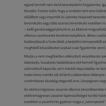
egyedi termék nem kerül kereskedelmi forgalomba, íg
tévedés. Fontos tudni, hogy a rendelet nem tesz külön
előállított vagy importált és üzembe helyezett berend
berendezés vagy több azonos berendezés esetében is. 
– kellő gondossággal jártunk el, az általunk megvalósí
villamos szerkezetek kerülnek beépítésre, illetve csat
kiválasztásnál a funkcióból, a beépítési környezetből
megfelelő készülékeket szabad csak figyelembe venni.
Miután a nem megfelelően elkészített vezetékezés sok b
kábelezés, huzalozás kialakítására kell kiemelt figyel
számottevő kapacitív, sem induktív kapcsolatba ne ker
hatás káros mérték alá történő csökkentése többnyire
centiméteres távolság elegendő erre. Lényegesen nag
Az elektromágneses zavarok villamos készülékeinkbe t
elektromágneses zavarok tápfeszültséget torzító hatá
esetében a zavarforrás gyakran maga a „szennyezett” vi