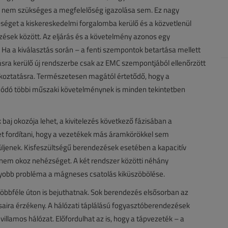
y nem szükséges a megfelelőség igazolása sem. Ez nagy
bséget a kiskereskedelmi forgalomba kerülő és a közvetlenül
ezések között. Az eljárás és a követelmény azonos egy
Ha a kiválasztás során – a fenti szempontok betartása mellett
tásra kerülő új rendszerbe csak az EMC szempontjából ellenőrzött
lakoztatásra. Természetesen magától értetődő, hogy a
 adódó többi műszaki követelménynek is minden tekintetben
aj okozója lehet, a kivitelezés következő fázisában a
met fordítani, hogy a vezetékek más áramkörökkel sem
üljenek. Kisfeszültségű berendezések esetében a kapacitív
 nem okoz nehézséget. A két rendszer közötti néhány
yobb probléma a mágneses csatolás kiküszöbölése.
öbbféle úton is bejuthatnak. Sok berendezés elsősorban az
saira érzékeny. A hálózati táplálású fogyasztóberendezések
llamos hálózat. Előfordulhat az is, hogy a tápvezeték – a