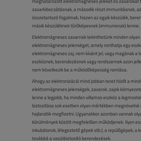
meghatározott elektromágneses jeleket és zavarokat t
zavarkibocsátásnak, a második részt immunitásnak, az
összetartozó fogalmak, hiszen az egyik készülék, berend
másik készüléknek tűrőképesnek (immunisnak) lennie.
Elektromágneses zavarnak tekinthetünk minden olyan v
elektromágneses jelenséget, amely ronthatja egy esz
elektromágneses zaj, nem kívánt jel, vagy magának a 
eszköznek, berendezésnek vagy rendszernek azon jell
nem következik be a működőképesség romlása.
Ahogy az elektronizáció mind jobban teret hódít a mind
elektromágneses jelenségek, zavarok, zajok környez
lenne a legjobb, ha minden villamos eszköz a legmost
biztosítása sok esetben olyan mértékben megnövelné a
hajlandók megfizetni. Ugyanakkor azonban vannak oly
körülmények között megfelelően működjenek. Ilyen eszk
inkubátorok, lélegeztető gépek stb.), a repülőgépek, a k
továbbá a vasútbiztosító berendezések.