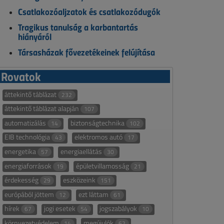
Csatlakozóaljzatok és csatlakozódugók
Tragikus tanulság a karbantartás
hiányáról
Társasházak fővezetékeinek felújítása
Rovatok
áttekintő táblázat
232
áttekintő táblázat alapján
107
automatizálás
biztonságtechnika
14
102
EIB technológia
elektromos autó
43
17
energetika
energiaellátás
57
30
energiaforrások
épületvillamosság
19
21
érdekesség
eszközeink
29
151
európából jöttem
ezt láttam
12
61
hírek
jogi esetek
jogszabályok
67
54
10
környezetvédelem
megújulók
14
62