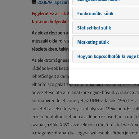
2006/9. lapszám
|
netadmin |
3912 |
Funkcionális sütik
Figylem! Ez a cikk 20 éve frissült utoljára. A benne sze
tartalom helyenként hiányos lehet (képek, táblázatok st
Statisztikai sütik
Az előző részben az elektroszmog élettani hatásaival 
műszaki oldalról vizsgáljuk meg az elektromágneses z
Marketing sütik
részletekben, tekintsünk egy kicsit vissza a múltba.
Hogyan kapcsolhatók ki vagy b
Az elektromágneses zavarok keletkezési okainak és a za
rádióadá-sok kezdetéig nyúlik vissza. Korábban elsősor
lehetőségeit akadályozó zavarokkal foglalkoztak. Erre u
elhárító szolgálat 1926 óta működik hazánkban. Az 1
bevezetése óta a feladatköre egyre bővült. A rádiózava
kormányrendelet, amelyet az URH-adások (1957) és a 
követett az első törvényi szabályozás 1964-ben. Ez volt 
erre már utaltunk, ebben az időben elsősorban a rádió
szabályozták. A ´80-as években a rádió- és televízió
a magánszférában is – egyre szélesebb körben jelent