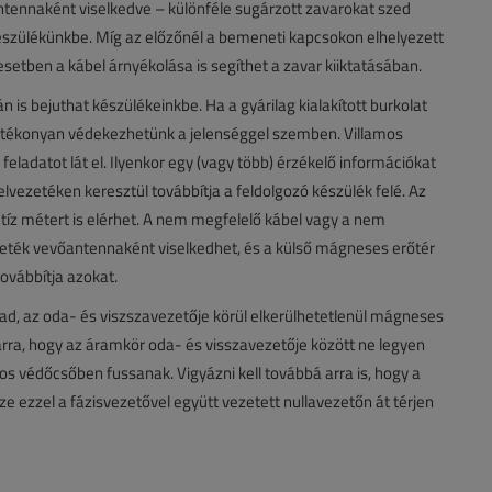
tennaként viselkedve – különféle sugárzott zavarokat szed
készülékünkbe. Míg az előzőnél a bemeneti kapcsokon elhelyezett
setben a kábel árnyékolása is segíthet a zavar kiiktatásában.
s bejuthat készülékeinkbe. Ha a gyárilag kialakított burkolat
hatékonyan védekezhetünk a jelenséggel szemben. Villamos
feladatot lát el. Ilyenkor egy (vagy több) érzékelő információkat
jelvezetéken keresztül továbbítja a feldolgozó készülék felé. Az
tíz métert is elérhet. A nem megfelelő kábel vagy a nem
zeték vevőantennaként viselkedhet, és a külső mágneses erőtér
továbbítja azokat.
ad, az oda- és viszszavezetője körül elkerülhetetlenül mágneses
t arra, hogy az áramkör oda- és visszavezetője között ne legyen
s védőcsőben fussanak. Vigyázni kell továbbá arra is, hogy a
e ezzel a fázisvezetővel együtt vezetett nullavezetőn át térjen