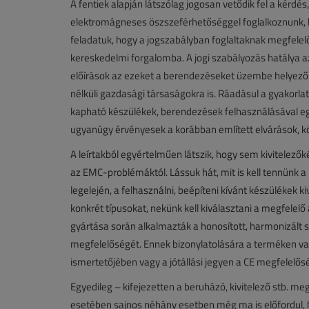
A fentiek alapján látszólag jogosan vetődik fel a kérdés
elektromágneses öszszeférhetőséggel foglalkoznunk, 
feladatuk, hogy a jogszabályban foglaltaknak megfelel
kereskedelmi forgalomba. A jogi szabályozás hatálya 
előírások az ezeket a berendezéseket üzembe helyező 
nélküli gazdasági társaságokra is. Ráadásul a gyakorl
kapható készülékek, berendezések felhasználásával egy
ugyanúgy érvényesek a korábban említett elvárások, 
A leírtakból egyértelműen látszik, hogy sem kivitelez
az EMC-problémáktól. Lássuk hát, mit is kell tennünk 
legelején, a felhasználni, beépíteni kívánt készülékek
konkrét típusokat, nekünk kell kiválasztani a megfelel
gyártása során alkalmazták a honosított, harmonizált 
megfelelőségét. Ennek bizonylatolására a terméken v
ismertetőjében vagy a jótállási jegyen a CE megfelelőség
Egyedileg – kifejezetten a beruházó, kivitelező stb. m
esetében sajnos néhány esetben még ma is előfordul, hog