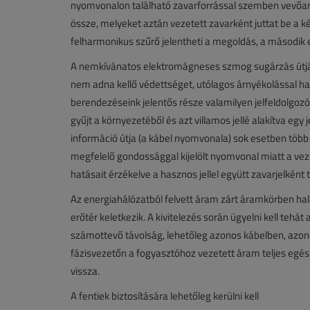
nyomvonalon található zavarforrással szemben vevőan
össze, melyeket aztán vezetett zavarként juttat be a 
felharmonikus szűrő jelentheti a megoldás, a második e
A nemkívánatos elektromágneses szmog sugárzás útján i
nem adna kellő védettséget, utólagos árnyékolással 
berendezéseink jelentős része valamilyen jelfeldolgozó 
gyűjt a környezetéből és azt villamos jellé alakítva egy 
információ útja (a kábel nyomvonala) sok esetben több 
megfelelő gondossággal kijelölt nyomvonal miatt a ve
hatásait érzékelve a hasznos jellel együtt zavarjelként 
Az energiahálózatból felvett áram zárt áramkörben hal
erőtér keletkezik. A kivitelezés során ügyelni kell tehá
számottevő távolság, lehetőleg azonos kábelben, azono
fázisvezetőn a fogyasztóhoz vezetett áram teljes egész
vissza.
A fentiek biztosítására lehetőleg kerülni kell