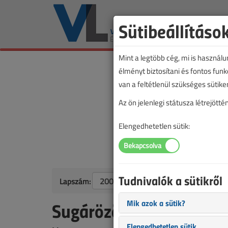
Sütibeállításo
Mint a legtöbb cég, mi is használ
élményt biztosítani és fontos fun
van a feltétlenül szükséges sütike
Az ön jelenlegi státusza létrejöt
Elengedhetetlen sütik:
Tudnivalók a sütikről
Lapszám:
Mik azok a sütik?
Sugárözönben élünk II.
Elengedhetetlen sütik