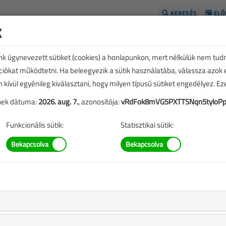
KERESÉS
ELŐ
k
H
unk úgynevezett sütiket (cookies) a honlapunkon, mert nélkülük nem tud
kciókat működtetni. Ha beleegyezik a sütik használatába, válassza azok
n kívül egyénileg kiválasztani, hogy milyen típusú sütiket engedélyez. E
tének dátuma:
2026. aug. 7.
, azonosítója:
vRdFok8mVG5PXTTSNqn5tyloP
Funkcionális sütik:
Statisztikai sütik:
TARTALOM