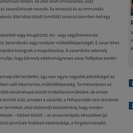
artalmazó térben. Az első részt emissziónak, azaz
az zavartűrésnek nevezik. Az emisszió és az immunitás
ezés által kibocsátott (emittált) zavarral szemben kell egy
V
ezetett vagy kisugárzott, kis- vagy nagyfrekvenciás
m
köz, berendezés vagy rendszer működőképességét. E zavar lehet
j
terjedési közegnek a megváltozása. A zavartűrés valamely
emzője, hogy bármely elektromágneses zavar fellépése esetén
ennapi élet területén, úgy nyer egyre nagyobb jelentőséget az
etében való hibamentes működőképesség. Természetesen az
ohább körülmények között is hibátlanul működne, de ennek
 termék árát, amelyet a vásárlók, a felhasználók nem lennének
an termékek, ahol elsőrendű követelmény, hogy minden
özök – többek között – az orvosi terápiás készülékek (pl.
özúti járművek fedélzeti elektronikája, a forgalomirányító,