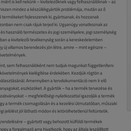
, miért is kell nekünk – kivitelezőknek vagy felhasználóknak – az
hiszen mindez a készülékgyártók problémája, miután az ő
ő termékeket fejlesszenek ki, gyártsanak, és hozzanak
azonban nem csak rájuk terjed ki. Ugyanúgy vonatkoznak az
és használó természetes és jogi személyekre, jogi személyiség
atban a kivitelezői tevékenység során a kereskedelemben
 új villamos berendezés jön létre, amire – mint egészre –
követelmények.
őként, sem felhasználóként nem tudjuk magunkat függetleníteni
a követelmények kielégítése érdekében. Kezdjük rögtön a
 kiválasztásánál. Amennyiben a tervdokumentáció nem ír elő
ő anyagokat, eszközöket. A gyártók – ha a termék tervezése és
szabványokat – megfelelőségi nyilatkozattal igazolják a termék
agy a termék csomagolásán és a kezelési útmutatóban, műszaki
i jelölést jól látható módon és letörölhetetlenül feltüntetik.
egrendelésére – gyártott vagy behozott külföldi termékek
y a forgalmazó arra hivatkozik, hogy az általa leszállított