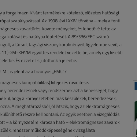
ny a forgalmazni kívánt termékekre kötelező, előzetes hatósági
urópai szabályozással. Az 1998. évi LXXIV. törvény – mely a fenti
omágneses zavartűrési követelményeket, és lehetővé tette az
megalkotását és hatályba léptetését. A 89/336/EEC számú
ngolt, a társult tagsági viszony körülményeit figyelembe vevő, a
. 11.) GM-KHVM együttes rendelet vezette be, amely egy kisebb
etbe. És ezzel el is jutottunk a jelenbe.
Mit is jelent az a bizonyos „EMC”?
mágneses kompatibilitás) kifejezés rövidítése.
ly berendezésnek vagy rendszernek azt a képességét, hogy
élkül, hogy a környezetében más készülékek, berendezések,
ozna. A meghatározásból jól látszik, hogy az elektromágneses
különíthető részre kell bontani. Az egyik esetben a vizsgálódás
átott – a környezetére károsan ható – elektromágneses zavarok
észülék, rendszer működőképességének vizsgálata