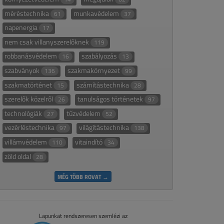
méréstechnika
munkavédelem
61
37
napenergia
17
nem csak villanyszerelőknek
119
robbanásvédelem
szabályozás
16
13
szabványok
szakmakörnyezet
136
99
szakmatörténet
számítástechnika
15
28
szerelők közelről
tanulságos történetek
26
97
technológiák
tűzvédelem
27
52
vezérléstechnika
világítástechnika
97
138
villámvédelem
vitaindító
110
34
zöld oldal
28
MÉG TÖBB ROVAT →
Lapunkat rendszeresen szemlézi az