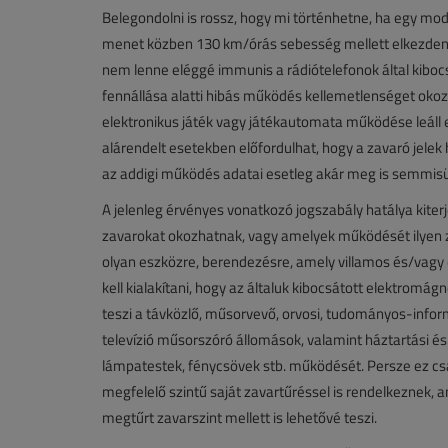
Belegondolni is rossz, hogy mi történhetne, ha egy mod
menet közben 130 km/órás sebesség mellett elkezdene t
nem lenne eléggé immunis a rádiótelefonok által kiboc
fennállása alatti hibás működés kellemetlenséget okoz 
elektronikus játék vagy játékautomata működése leáll er
alárendelt esetekben előfordulhat, hogy a zavaró jele
az addigi működés adatai esetleg akár meg is semmisü
A jelenleg érvényes vonatkozó jogszabály hatálya kit
zavarokat okozhatnak, vagy amelyek működését ilyen za
olyan eszközre, berendezésre, amely villamos és/vagy 
kell kialakítani, hogy az általuk kibocsátott elektrom
teszi a távközlő, műsorvevő, orvosi, tudományos-infor
televízió műsorszóró állomások, valamint háztartási és
lámpatestek, fénycsövek stb. működését. Persze ez csa
megfelelő szintű saját zavartűréssel is rendelkeznek,
megtűrt zavarszint mellett is lehetővé teszi.