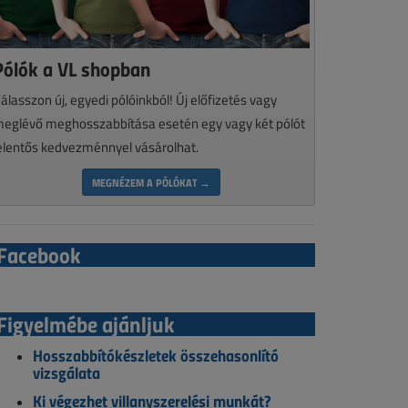
Pólók a VL shopban
álasszon új, egyedi pólóinkból! Új előfizetés vagy
eglévő meghosszabbítása esetén egy vagy két pólót
elentős kedvezménnyel vásárolhat.
MEGNÉZEM A PÓLÓKAT →
Facebook
Figyelmébe ajánljuk
Hosszabbítókészletek összehasonlító
vizsgálata
Ki végezhet villanyszerelési munkát?