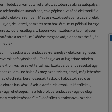
ern, fedélzeti komputerrel ellátott autóban valaki az autópályán
elefonálni az utastérben, és a gépkocsi vezérlő elektronikája
sátott jelekkel szemben. Más eszközök esetében a zavaró jelek
ugyan, de veszélyhelyzetet nem hoz létre, mint például, ha egy
re az időre, esetleg a tv képernyőjén szétesik a kép. Teljesen
k hatására a termék működése megszakad, alaphelyzetbe áll, és
lhetnek.
erjed mindazokra a berendezésekre, amelyek elektromágneses
varok befolyásolhatják. Tehát gyakorlatilag szinte minden
elektronikus részeket tartalmaz. Ezeket a berendezéseket úgy
ágneses zavarok ne haladják meg azt a szintet, amely még lehetővé
mációtechnikai berendezések, távközlő hálózatok, rádió és
 elektronikus készülékek, oktatási elektronikus készülékek,
k úgy lehetséges, ha a felsorolt berendezések egyidejűleg
 amely rendeltetésszerű működésüket a szabványok szerint