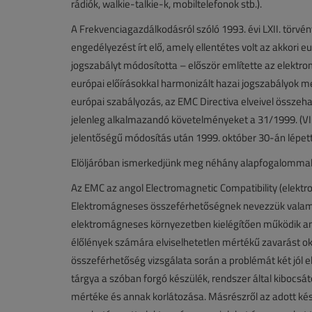
rádiók, walkie-talkie-k, mobiltelefonok stb.).
A Frekvenciagazdálkodásról szóló 1993. évi LXII. törvé
engedélyezést írt elő, amely ellentétes volt az akkori e
jogszabályt módosította – először említette az elektr
európai előírásokkal harmonizált hazai jogszabályok 
európai szabályozás, az EMC Directiva elveivel összeha
jelenleg alkalmazandó követelményeket a 31/1999. (VI
jelentőségű módosítás után 1999. október 30-án lépett él
Elöljáróban ismerkedjünk meg néhány alapfogalommal! 
Az EMC az angol Electromagnetic Compatibility (elektro
Elektromágneses összeférhetőségnek nevezzük valame
elektromágneses környezetben kielégítően működik an
élőlények számára elviselhetetlen mértékű zavarást ok
összeférhetőség vizsgálata során a problémát két jól el
tárgya a szóban forgó készülék, rendszer által kibocs
mértéke és annak korlátozása. Másrészről az adott k