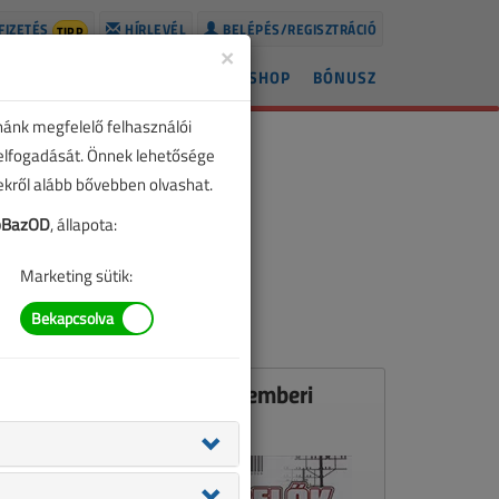
FIZETÉS
HÍRLEVÉL
BELÉPÉS/REGISZTRÁCIÓ
TIPP
×
ÍREK
LAPSZÁMOK
BLOG
SHOP
BÓNUSZ
nánk megfelelő felhasználói
 elfogadását. Önnek lehetősége
zekről alább bővebben olvashat.
pBazOD
, állapota:
Marketing sütik:
Ez a cikk a VL 2006. szeptemberi
számában jelent meg.