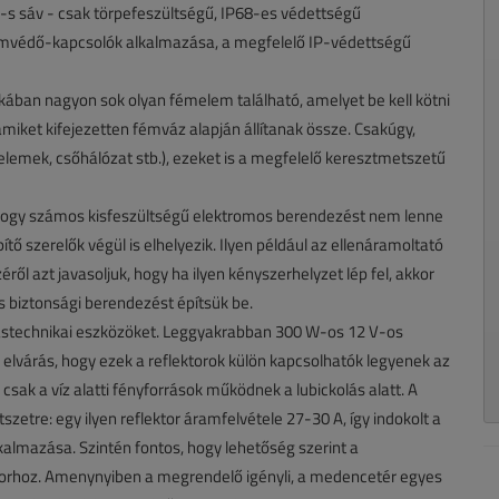
0-s sáv - csak törpefeszültségű, IP68-es védettségű
ramvédő-kapcsolók alkalmazása, a megfelelő IP-védettségű
ikában nagyon sok olyan fémelem található, amelyet be kell kötni
iket kifejezetten fémváz alapján állítanak össze. Csakúgy,
lemek, csőhálózat stb.), ezeket is a megfelelő keresztmetszetű
ni, hogy számos kisfeszültségű elektromos berendezést nem lenne
tő szerelők végül is elhelyezik. Ilyen például az ellenáramoltató
ről azt javasoljuk, hogy ha ilyen kényszerhelyzet lép fel, akkor
es biztonsági berendezést építsük be.
ítástechnikai eszközöket. Leggyakrabban 300 W-os 12 V-os
n elvárás, hogy ezek a reflektorok külön kapcsolhatók legyenek az
y csak a víz alatti fényforrások működnek a lubickolás alatt. A
etre: egy ilyen reflektor áramfelvétele 27-30 A, így indokolt a
lmazása. Szintén fontos, hogy lehetőség szerint a
torhoz. Amenynyiben a megrendelő igényli, a medencetér egyes