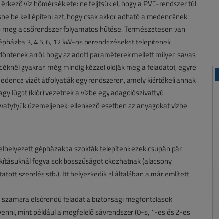
érkező víz hőmérséklete: ne feljtsük el, hogy a PVC-rendszer túl
sbe be kell építeni azt, hogy csak akkor adható a medencének
ható meg a csőrendszer folyamatos hűtése. Természetesen van
gépházba 3, 4.5, 6, 12 kW-os berendezéseket telepítenek.
döntenek arról, hogy az adott paraméterek mellett milyen savas
céknél gyakran még mindig kézzel oldják meg a feladatot, egyre
dence vizét átfolyatják egy rendszeren, amely kiértékeli annak
gy lúgot (klór) vezetnek a vízbe egy adagolószivattyú
zivatytyúk üzemeljenek: ellenkező esetben az anyagokat vízbe
 elhelyezett gépházakba szokták telepíteni: ezek csupán pár
kításuknál fogva sok bosszúságot okozhatnak (alacsony
ott szerelés stb.). Itt helyezkedik el általában a már említett
r számára elsőrendű feladat a biztonsági megfontolások
venni, mint például a megfelelő sávrendszer (0-s, 1-es és 2-es