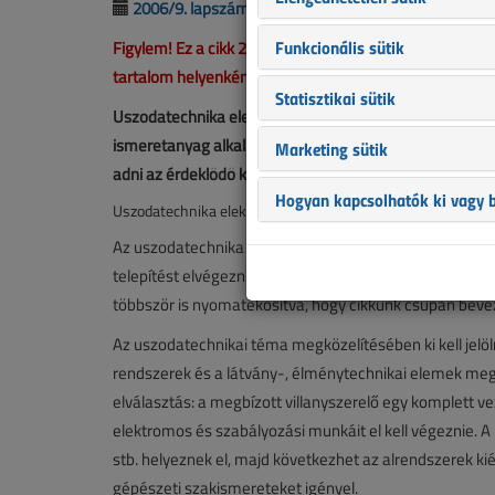
2006/9. lapszám
|
netadmin |
3325 |
Funkcionális sütik
Figylem! Ez a cikk 20 éve frissült utoljára. A benne sze
tartalom helyenként hiányos lehet (képek, táblázatok st
Statisztikai sütik
Uszodatechnika elektromos szemmel Az uszodatechnika 
ismeretanyag alkalmazásával lehet a telepítést elvége
Marketing sütik
adni az érdeklődő kollé...
Hogyan kapcsolhatók ki vagy b
Uszodatechnika elektromos szemmel
Az uszodatechnika rendkívül összetett szakmai terület
telepítést elvégezni. Jelen írásunkban e komplex tevék
többször is nyomatékosítva, hogy cikkünk csupán beve
Az uszodatechnikai téma megközelítésében ki kell jelö
rendszerek és a látvány-, élménytechnikai elemek me
elválasztás: a megbízott villanyszerelő egy komplett 
elektromos és szabályozási munkáit el kell végeznie. A
stb. helyeznek el, majd következhet az alrendszerek ki
gépészeti szakismereteket igényel.