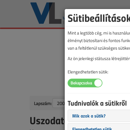
Sütibeállításo
Mint a legtöbb cég, mi is használ
élményt biztosítani és fontos fun
van a feltétlenül szükséges sütike
Az ön jelenlegi státusza létrejöt
Elengedhetetlen sütik:
Tudnivalók a sütikről
Lapszám:
Mik azok a sütik?
Uszodatechnika elektr
Elengedhetetlen sütik