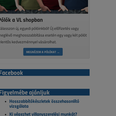
Pólók a VL shopban
álasszon új, egyedi pólóinkból! Új előfizetés vagy
eglévő meghosszabbítása esetén egy vagy két pólót
elentős kedvezménnyel vásárolhat.
MEGNÉZEM A PÓLÓKAT →
Facebook
Figyelmébe ajánljuk
Hosszabbítókészletek összehasonlító
vizsgálata
Ki végezhet villanyszerelési munkát?