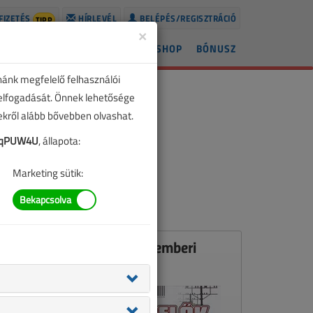
FIZETÉS
HÍRLEVÉL
BELÉPÉS/REGISZTRÁCIÓ
TIPP
×
ÍREK
LAPSZÁMOK
BLOG
SHOP
BÓNUSZ
nánk megfelelő felhasználói
 elfogadását. Önnek lehetősége
zekről alább bővebben olvashat.
dqPUW4U
, állapota:
Marketing sütik:
Ez a cikk a VL 2006. szeptemberi
számában jelent meg.