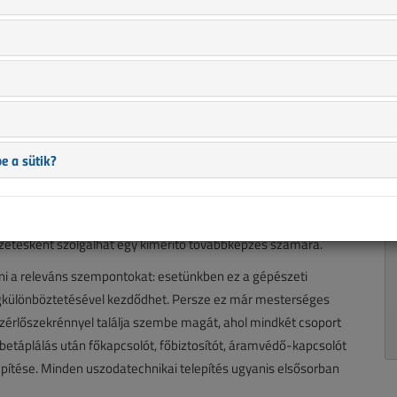
replő információk mára aktualitásukat veszíthették, valamint a
b.).
rendkívül összetett szakmai terület: számos speciális
zni. Jelen írásunkban e komplex tevékenységre kívánunk rálátást
e a sütik?
: számos speciális ismeretanyag alkalmazásával lehet a
enységre kívánunk rálátást adni az érdeklődő kollégák számára,
zetésként szolgálhat egy kimerítő továbbképzés számára.
lni a releváns szempontokat: esetünkben ez a gépészeti
gkülönböztetésével kezdődhet. Persze ez már mesterséges
vezérlőszekrénnyel találja szembe magát, ahol mindkét csoport
 betáplálás után főkapcsolót, főbiztosítót, áramvédő-kapcsolót
építése. Minden uszodatechnikai telepítés ugyanis elsősorban