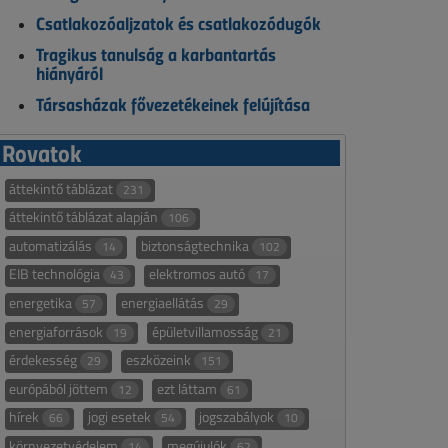
Csatlakozóaljzatok és csatlakozódugók
Tragikus tanulság a karbantartás
hiányáról
Társasházak fővezetékeinek felújítása
Rovatok
áttekintő táblázat
231
áttekintő táblázat alapján
106
automatizálás
biztonságtechnika
14
102
EIB technológia
elektromos autó
43
17
energetika
energiaellátás
57
29
energiaforrások
épületvillamosság
19
21
érdekesség
eszközeink
29
151
európából jöttem
ezt láttam
12
61
hírek
jogi esetek
jogszabályok
66
54
10
környezetvédelem
megújulók
14
62