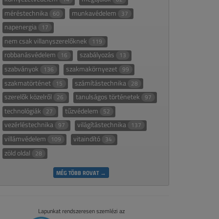
méréstechnika
munkavédelem
60
37
napenergia
17
nem csak villanyszerelőknek
119
robbanásvédelem
szabályozás
16
13
szabványok
szakmakörnyezet
136
99
szakmatörténet
számítástechnika
15
28
szerelők közelről
tanulságos történetek
26
97
technológiák
tűzvédelem
27
52
vezérléstechnika
világítástechnika
97
137
villámvédelem
vitaindító
109
34
zöld oldal
28
MÉG TÖBB ROVAT →
Lapunkat rendszeresen szemlézi az