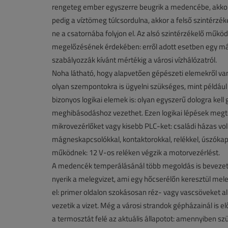
rengeteg ember egyszerre beugrik a medencébe, akkor 
pedig a víztömeg túlcsordulna, akkor a felső szintérzékelő
ne a csatornába folyjon el. Az alsó szintérzékelő műkö
megelőzésének érdekében: erről adott esetben egy mágn
szabályozzák kívánt mértékig a városi vízhálózatról.
Noha látható, hogy alapvetően gépészeti elemekről van
olyan szempontokra is ügyelni szükséges, mint példáu
bizonyos logikai elemek is: olyan egyszerű dologra kell
meghibásodáshoz vezethet. Ezen logikai lépések meg
mikrovezérlőket vagy kisebb PLC-ket: családi házas 
mágneskapcsolókkal, kontaktorokkal, relékkel, úszókap
működnek: 12 V-os reléken végzik a motorvezérlést.
A medencék temperálásánál több megoldás is bevezeté
nyerik a melegvizet, ami egy hőcserélőn keresztül mel
el: primer oldalon szokásosan réz- vagy vascsöveket 
vezetik a vizet. Még a városi strandok gépházainál is e
a termosztát felé az aktuális állapotot: amennyiben szü