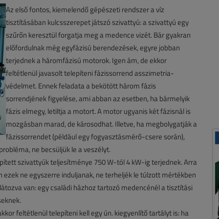
Az első fontos, kiemelendő gépészeti rendszer a víz
tisztításában kulcsszerepet játszó szivattyú: a szivattyú egy
szűrőn keresztül forgatja meg a medence vizét. Bár gyakran
előfordulnak még egyfázisú berendezések, egyre jobban
terjednek a háromfázisú motorok. Igen ám, de ekkor
feltétlenül javasolt telepíteni fázissorrend asszimetria-
védelmet. Ennek feladata a bekötött három fázis
sorrendjének figyelése, ami abban az esetben, ha bármelyik
fázis elmegy, letiltja a motort. A motor ugyanis két fázisnál is
mozgásban marad, de károsodhat. Illetve, ha megbolygatják a
fázissorrendet (például egy fogyasztásmérő-csere során),
 probléma, ne becsüljük le a veszélyt.
tett szivattyúk teljesítménye 750 W-tól 4 kW-ig terjednek. Arra
tén ezek ne egyszerre induljanak, ne terheljék le túlzott mértékben
átozva van: egy családi házhoz tartozó medencénél a tisztítási
seknek.
 feltétlenül telepíteni kell egy ún. kiegyenlítő tartályt is: ha