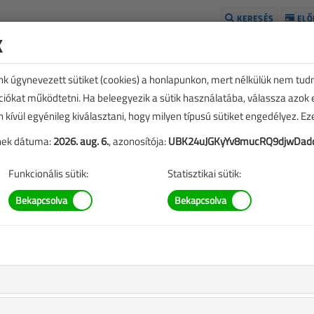
KERESÉS
ELŐ
k
H
unk úgynevezett sütiket (cookies) a honlapunkon, mert nélkülük nem tud
kciókat működtetni. Ha beleegyezik a sütik használatába, válassza azok
n kívül egyénileg kiválasztani, hogy milyen típusú sütiket engedélyez. E
tének dátuma:
2026. aug. 6.
, azonosítója:
UBK24uJGKyYv8mucRQ9djwDa
Funkcionális sütik:
Statisztikai sütik:
TARTALOM
omos szemmel