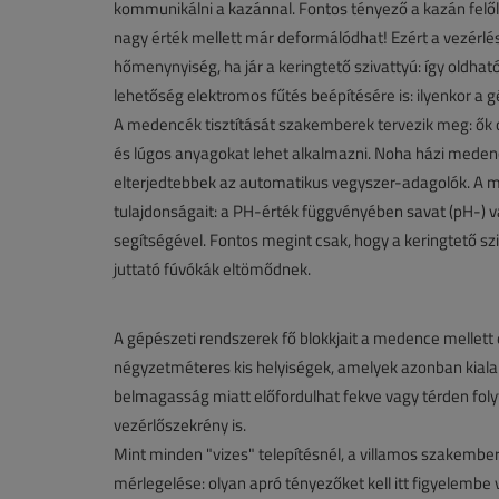
kommunikálni a kazánnal. Fontos tényező a kazán felől 
nagy érték mellett már deformálódhat! Ezért a vezérlé
hőmenynyiség, ha jár a keringtető szivattyú: így old
lehetőség elektromos fűtés beépítésére is: ilyenkor a 
A medencék tisztítását szakemberek tervezik meg: ők 
és lúgos anyagokat lehet alkalmazni. Noha házi meden
elterjedtebbek az automatikus vegyszer-adagolók. A me
tulajdonságait: a PH-érték függvényében savat (pH-) va
segítségével. Fontos megint csak, hogy a keringtető s
juttató fúvókák eltömődnek.
A gépészeti rendszerek fő blokkjait a medence mellett
négyzetméteres kis helyiségek, amelyek azonban kiala
belmagasság miatt előfordulhat fekve vagy térden folytat
vezérlőszekrény is.
Mint minden "vizes" telepítésnél, a villamos szakembe
mérlegelése: olyan apró tényezőket kell itt figyelembe 