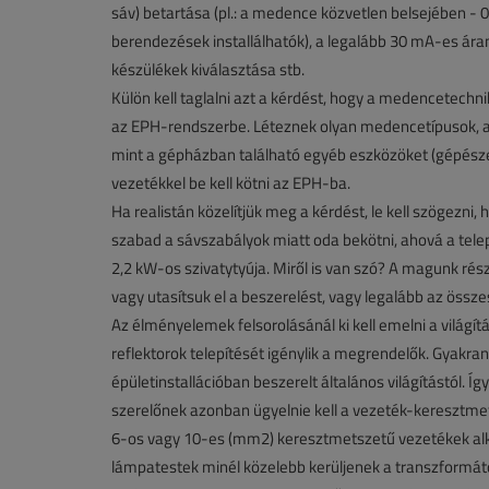
sáv) betartása (pl.: a medence közvetlen belsejében - 
berendezések installálhatók), a legalább 30 mA-es á
készülékek kiválasztása stb.
Külön kell taglalni azt a kérdést, hogy a medencetechn
az EPH-rendszerbe. Léteznek olyan medencetípusok, am
mint a gépházban található egyéb eszközöket (gépésze
vezetékkel be kell kötni az EPH-ba.
Ha realistán közelítjük meg a kérdést, le kell szögez
szabad a sávszabályok miatt oda bekötni, ahová a telepí
2,2 kW-os szivatytyúja. Miről is van szó? A magunk részé
vagy utasítsuk el a beszerelést, vagy legalább az össz
Az élményelemek felsorolásánál ki kell emelni a világ
reflektorok telepítését igénylik a megrendelők. Gyakra
épületinstallációban beszerelt általános világítástól. Íg
szerelőnek azonban ügyelnie kell a vezeték-keresztmetsz
6-os vagy 10-es (mm2) keresztmetszetű vezetékek alka
lámpatestek minél közelebb kerüljenek a transzformá