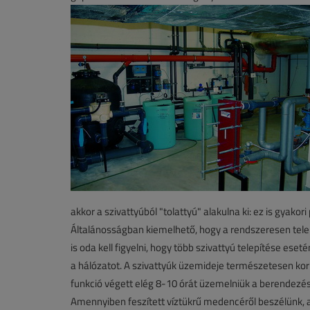
akkor a szivattyúból "tolattyú" alakulna ki: ez is gyakori
Általánosságban kiemelhető, hogy a rendszeresen telepí
is oda kell figyelni, hogy több szivattyú telepítése ese
a hálózatot. A szivattyúk üzemideje természetesen korl
funkció végett elég 8-10 órát üzemelniük a berendezé
Amennyiben feszített víztükrű medencéről beszélünk, akkor