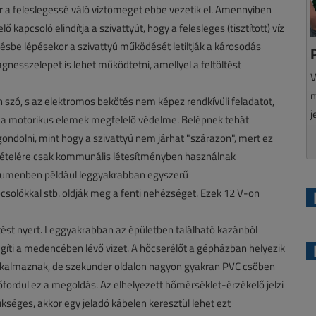
a feleslegessé váló víztömeget ebbe vezetik el. Amennyiben
 kapcsoló elindítja a szivattyút, hogy a felesleges (tisztított) víz
désbe lépésekor a szivattyú működését letiltják a károsodás
esszelepet is lehet működtetni, amellyel a feltöltést
V
m
 szó, s az elektromos bekötés nem képez rendkívüli feladatot,
j
l a motorikus elemek megfelelő védelme. Belépnek tehát
 gondolni, mint hogy a szivattyú nem járhat "szárazon", mert ez
tételére csak kommunális létesítményben használnak
volumenben például leggyakrabban egyszerű
csolókkal stb. oldják meg a fenti nehézséget. Ezek 12 V-on
st nyert. Leggyakrabban az épületben található kazánból
egíti a medencében lévő vizet. A hőcserélőt a gépházban helyezik
alkalmaznak, de szekunder oldalon nagyon gyakran PVC csőben
lőfordul ez a megoldás. Az elhelyezett hőmérséklet-érzékelő jelzi
kséges, akkor egy jeladó kábelen keresztül lehet ezt