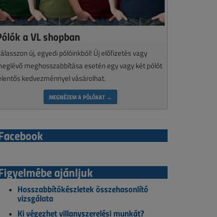
Pólók a VL shopban
álasszon új, egyedi pólóinkból! Új előfizetés vagy
eglévő meghosszabbítása esetén egy vagy két pólót
elentős kedvezménnyel vásárolhat.
MEGNÉZEM A PÓLÓKAT →
Facebook
Figyelmébe ajánljuk
Hosszabbítókészletek összehasonlító
vizsgálata
Ki végezhet villanyszerelési munkát?