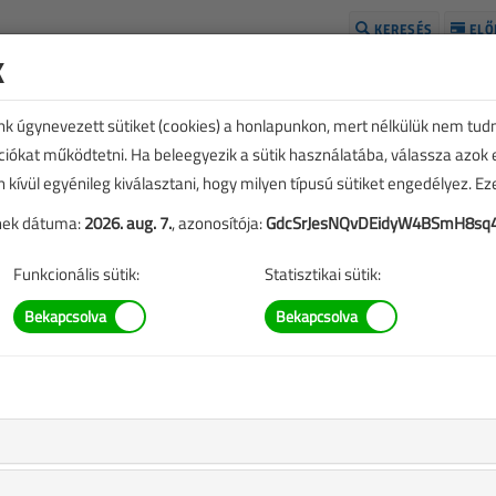
KERESÉS
ELŐ
k
H
unk úgynevezett sütiket (cookies) a honlapunkon, mert nélkülük nem tud
kciókat működtetni. Ha beleegyezik a sütik használatába, válassza azok
n kívül egyénileg kiválasztani, hogy milyen típusú sütiket engedélyez. E
tének dátuma:
2026. aug. 7.
, azonosítója:
GdcSrJesNQvDEidyW4BSmH8sq
Funkcionális sütik:
Statisztikai sütik:
TARTALOM