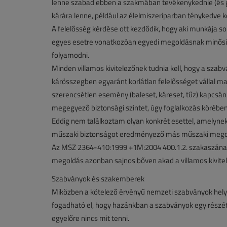
lenne szabad ebben a szakmában tevékenykednie (és g
kárára lenne, például az élelmiszeriparban ténykedve 
A felelősség kérdése ott kezdődik, hogy aki munkája s
egyes esetre vonatkozóan egyedi megoldásnak minősülő
folyamodni.
Minden villamos kivitelezőnek tudnia kell, hogy a sza
kárösszegben egyaránt korlátlan felelősséget vállal 
szerencsétlen esemény (baleset, káreset, tűz) kapcsán 
megegyező biztonsági szintet, úgy foglalkozás körében 
Eddig nem találkoztam olyan konkrét esettel, amelynek 
műszaki biztonságot eredményező más műszaki mego
Az MSZ 2364-410:1999 +1M:2004 400.1.2. szakaszának 
megoldás azonban sajnos bőven akad a villamos kivitel
Szabványok és szakemberek
Miközben a kötelező érvényű nemzeti szabványok hel
fogadható el, hogy hazánkban a szabványok egy részét l
egyelőre nincs mit tenni.