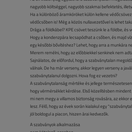
nagyobb költséggel, nagyobb szakmai befektetés, illetv
Ha a különböző áramköröket külön kellene védőcsövezni
védőcsőben is! Még a közös nullavezetővel is lehet tak
Drága a földkábel? KPE csövet teszünk le a földbe, és v
Hogy a kondenzpára lecsapódhat a csőben, és majd ví
egy későbbi bővítéshez? Lehet, hogy arra a munkára nem
Merem remélni, hogy az előbbiekkel senkinek nem adta
Sajnálatos, de előfordul, hogy a szabványtalan megol
válnak. De ha már verseny, akkor legyen verseny a javábó
szabványtalanul dolgozni. Hova fog ez vezetni?
A szabványtalanság mértéke és jellege természetesen 
hogy vérmérséklet kérdése. Első közelítésben mindent
mi nem megy a villamos biztonság rovására, az ekkor eg
lesz. Félő, hogy az évek során kialakul egy "szabványt
jól boldogul a piacon, hiszen árai kedvezők.
A szabványok alkalmazása