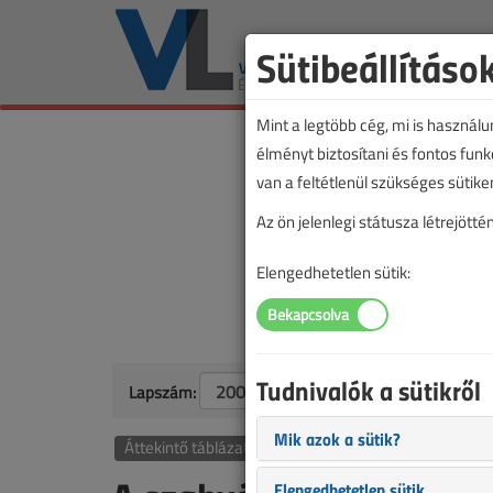
Sütibeállításo
Mint a legtöbb cég, mi is használ
élményt biztosítani és fontos fun
van a feltétlenül szükséges sütike
Az ön jelenlegi státusza létrejöt
Elengedhetetlen sütik:
Tudnivalók a sütikről
Lapszám:
Mik azok a sütik?
Áttekintő táblázat alapján
Elengedhetetlen sütik