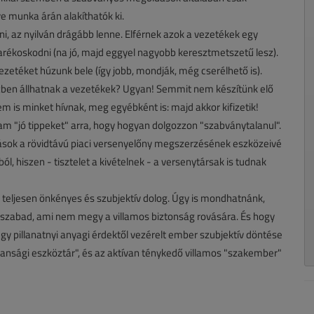
e munka árán alakíthatók ki.
, az nyilván drágább lenne. Elférnek azok a vezetékek egy
arékoskodni (na jó, majd eggyel nagyobb keresztmetszetű lesz).
ezetéket húzunk bele (így jobb, mondják, még cserélhető is).
zben állhatnak a vezetékek? Ugyan! Semmit nem készítünk elő
 is minket hívnak, meg egyébként is: majd akkor kifizetik!
m "jó tippeket" arra, hogy hogyan dolgozzon "szabványtalanul".
dások a rövidtávú piaci versenyelőny megszerzésének eszközeivé
l, hiszen - tisztelet a kivételnek - a versenytársak is tudnak
teljesen önkényes és szubjektív dolog. Úgy is mondhatnánk,
 szabad, ami nem megy a villamos biztonság rovására. És hogy
y pillanatnyi anyagi érdektől vezérelt ember szubjektív döntése
alansági eszköztár", és az aktívan ténykedő villamos "szakember"