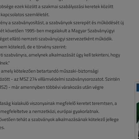
bsége ezek között a szakmai szabályozási keretek között
kapcsolatos szemléletét.
örvény a szabványosítást, a szabványok szerepét és működését új
ését követően 1995-ben megalakult a Magyar Szabványügyi
éget ellátó nemzeti szabványügyi szervezetként működik.
m kötelező, de e törvény szerint:
i szabványra, amelynek alkalmazását úgy kell tekinteni, hogy
lnek."
et, amely kötelezően betartandó műszaki-biztonsági
között - az MSZ 274 villámvédelmi szabványsorozatot. Szintén
(VBSZ) - már amennyiben többévi várakozás után végre
daság kialakuló viszonyainak megfelelő keretet teremtsen, a
megfeleltetve a nemzetközi, európai gyakorlatnak.
 követően tehát a szabványok alkalmazásának kötelező jellege
es.