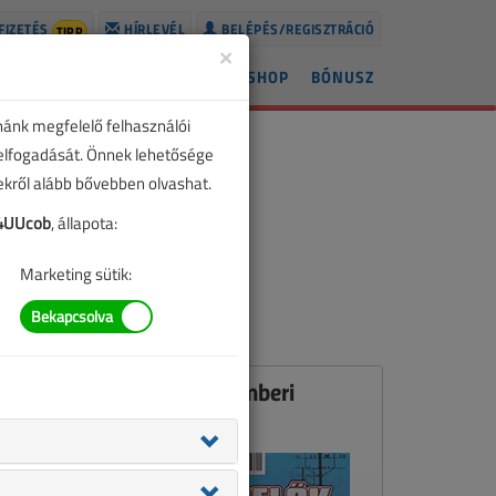
FIZETÉS
HÍRLEVÉL
BELÉPÉS/REGISZTRÁCIÓ
TIPP
×
ÍREK
LAPSZÁMOK
BLOG
SHOP
BÓNUSZ
nánk megfelelő felhasználói
 elfogadását. Önnek lehetősége
zekről alább bővebben olvashat.
4UUcob
, állapota:
Marketing sütik:
Ez a cikk a VL 2006. novemberi
számában jelent meg.