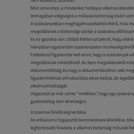
nem kötelező, azonban.
Mint ismeretes, a mindenkor hatályos villamos létesít
önmagában elégséges a műszaki biztonság elvárt szint
A szabványokban megfogalmazottaktól eltérő, más me
megoldásnak a biztonsági szintje a szabvány előírásain
és ez igazolva van. Utóbbi kitétel azt jelenti, hogy elté
hiányában egyszerűen szabványtalan munkavégzésről 
Feltétlenül figyelembe kell venni, hogy a szabványok e
megoldásnak minősíthető. Az ilyen megoldásokról más
dokumentáltság és/vagy a dokumentációhoz való megfe
figyelemfelhívás elmulasztása eleve kizárja, de legalá
alkalmazhatóságát.
Végezetül az már szinte "mellékes", hogy egy szabványo
gyakorlatilag nem lehetséges.
A szakmai felelősség kérdése
Az erősáramú fogyasztói berendezések létesítése, bőv
legfontosabb feladata a villamos biztonság műszaki fe