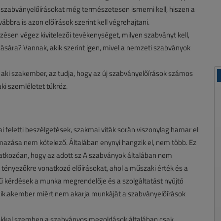
 szabványelőírásokat még természetesen ismerni kell, hiszen a
ábbra is azon előírások szerint kell végrehajtani.
ésen végez kivitelezői tevékenységet, milyen szabványt kell,
ására? Vannak, akik szerint igen, mivel a nemzeti szabványok
aki szakember, az tudja, hogy az új szabványelőírások számos
i szemléletet tükröz.
i feletti beszélgetések, szakmai viták során viszonylag hamar el
lmazása nem kötelező. Általában enynyi hangzik el, nem több. Ez
onatkozóan, hogy az adott sz A szabványok általában nem
 tényezőkre vonatkozó előírásokat, ahol a műszaki érték és a
legű kérdések a munka megrendelője és a szolgáltatást nyújtó
ik.akember miért nem akarja munkáját a szabványelőírások
okkal szemben a szabványos megoldások általában csak