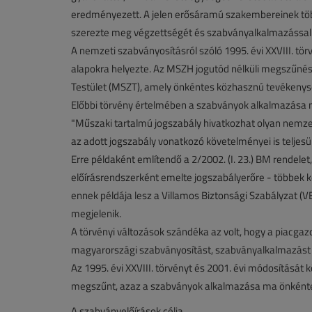
eredményezett. A jelen erősáramú szakembereinek töb
szerezte meg végzettségét és szabványalkalmazással 
A nemzeti szabványosításról szóló 1995. évi XXVIII. t
alapokra helyezte. Az MSZH jogutód nélküli megszűn
Testület (MSZT), amely önkéntes közhasznú tevékenys
Előbbi törvény értelmében a szabványok alkalmazása ne
"Műszaki tartalmú jogszabály hivatkozhat olyan nemzet
az adott jogszabály vonatkozó követelményei is teljesü
Erre példaként említendő a 2/2002. (I. 23.) BM rendel
előírásrendszerként emelte jogszabályerőre - többek 
ennek példája lesz a Villamos Biztonsági Szabályzat 
megjelenik.
A törvényi változások szándéka az volt, hogy a piacgaz
magyarországi szabványosítást, szabványalkalmazást 
Az 1995. évi XXVIII. törvényt és 2001. évi módosítását
megszűnt, azaz a szabványok alkalmazása ma önként
A szabványelőírások célja