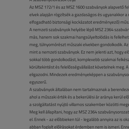
Az MSZ 172/1 és az MSZ 1600 szabványok alapvető fela
elvek alapján rögzítsék a gazdaságos és ugyanakkor a 
elfogadható biztonsági kockázatot eredményező) műs
A nemzeti szabványok helyébe lépő MSZ 2364 szabván
más, hanem sok szakmai hangsúlyeltolódás is fellelhe
meg, túlnyomórészt műszaki elvekben gondolkodik. A
mint a nemzeti szabványok. Ez nem jelenti azt, hogy el
sokkal több gondolkodást, komplexebb szakmai felkés
körültekintést és felelősségvállalást követelnek meg
eligazodni. Mindezek eredményeképpen a szabványsor
egyszerű.
A szabványok általában nem tartalmaznak a berendezés 
ahol a műszaki érték és a bekerülési ár aránya kerül el
a szolgáltatást nyújtó villamos szakember közötti meg
Meg kell állapítani, hogy az MSZ 2364 szabványsoroza
el. Ennek - az előbbieken túl - legalább annyira az is 
abban foglalt előírásokat érdemben nem is ismeri. Enn