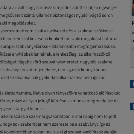
data az volt, hogy a műszaki fejlődés adott szintjén egységes
megkövetelt szintű villamos biztonságot nyújtó (végső soron
zaki megoldásokat.
ysorozatnak nem csak a nyelvezete és a szakmai szókincse
V
tő benne. Sokkal kevesebb konkrét műszaki megoldást határoz
m
z európai szabványelőírások általánosabb megfogalmazásúak,
j
őírásai enyhébbek lennének, ellenkezőleg, az alkalmazóktól
zültséget, tágabb körű szabványismeretet, nagyobb szakmai
. A szabványsorozat terjedelmes, nem igazán könnyű benne
ozat szabványainak gyakorlati alkalmazása nem igazán
élettartamára, illetve olyan tényezőkre vonatkozó előírásokat,
őtérbe, mivel az ilyen jellegű kérdések a munka megrendelője és
egyezés tárgyát képezik.
t alkalmazása a szakmai gyakorlatban a mai napig nem terjedt
oka, hogy sok szakember nem szerezte be a szabványt, így az
ek következtében sokan ma is a régi szabványelőírások alapján