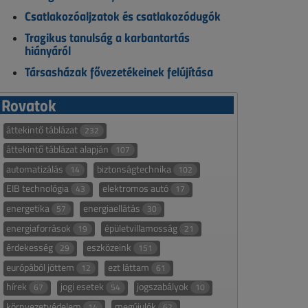
Csatlakozóaljzatok és csatlakozódugók
Tragikus tanulság a karbantartás
hiányáról
Társasházak fővezetékeinek felújítása
Rovatok
áttekintő táblázat
232
áttekintő táblázat alapján
107
automatizálás
biztonságtechnika
14
102
EIB technológia
elektromos autó
43
17
energetika
energiaellátás
57
30
energiaforrások
épületvillamosság
19
21
érdekesség
eszközeink
29
151
európából jöttem
ezt láttam
12
61
hírek
jogi esetek
jogszabályok
67
54
10
környezetvédelem
megújulók
14
62