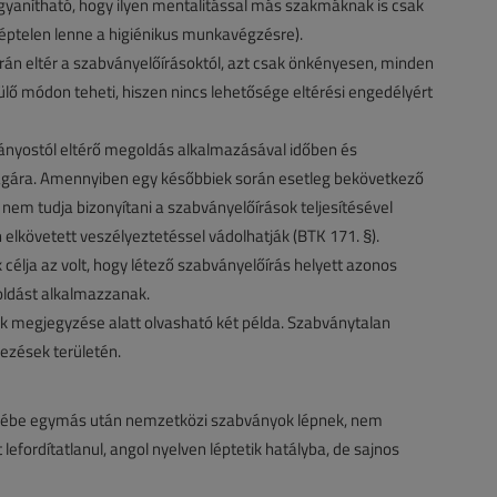
yanítható, hogy ilyen mentalitással más szakmáknak is csak
képtelen lenne a higiénikus munkavégzésre).
orán eltér a szabványelőírásoktól, azt csak önkényesen, minden
 módon teheti, hiszen nincs lehetősége eltérési engedélyért
bványostól eltérő megoldás alkalmazásával időben és
magára. Amennyiben egy későbbiek során esetleg bekövetkező
nem tudja bizonyítani a szabványelőírások teljesítésével
elkövetett veszélyeztetéssel vádolhatják (BTK 171. §).
célja az volt, hogy létező szabványelőírás helyett azonos
ldást alkalmazzanak.
megjegyzése alatt olvasható két példa. Szabványtalan
ezések területén.
yébe egymás után nemzetközi szabványok lépnek, nem
efordítatlanul, angol nyelven léptetik hatályba, de sajnos