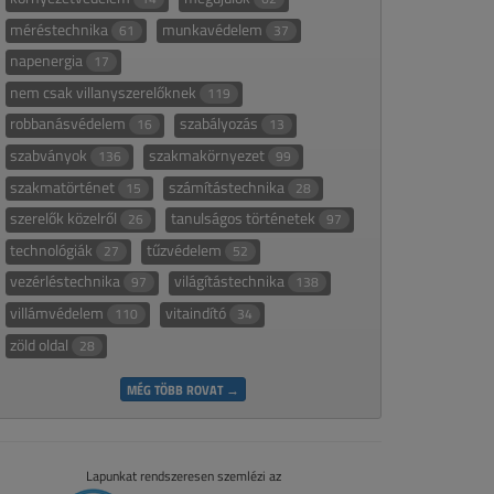
méréstechnika
munkavédelem
61
37
napenergia
17
nem csak villanyszerelőknek
119
robbanásvédelem
szabályozás
16
13
szabványok
szakmakörnyezet
136
99
szakmatörténet
számítástechnika
15
28
szerelők közelről
tanulságos történetek
26
97
technológiák
tűzvédelem
27
52
vezérléstechnika
világítástechnika
97
138
villámvédelem
vitaindító
110
34
zöld oldal
28
MÉG TÖBB ROVAT →
Lapunkat rendszeresen szemlézi az