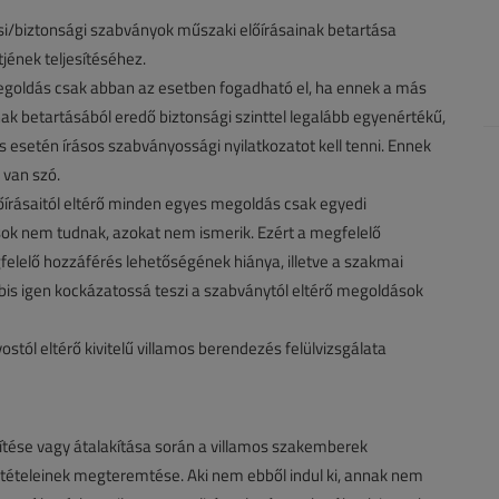
ési/biztonsági szabványok műszaki előírásainak betartása
jének teljesítéséhez.
goldás csak abban az esetben fogadható el, ha ennek a más
ak betartásából eredő biztonsági szinttel legalább egyenértékű,
rés esetén írásos szabványossági nyilatkozatot kell tenni. Ennek
van szó.
lőírásaitól eltérő minden egyes megoldás csak egyedi
ok nem tudnak, azokat nem ismerik. Ezért a megfelelő
lelő hozzáférés lehetőségének hiánya, illetve a szakmai
bbis igen kockázatossá teszi a szabványtól eltérő megoldások
stól eltérő kivitelű villamos berendezés felülvizsgálata
ítése vagy átalakítása során a villamos szakemberek
ltételeinek megteremtése. Aki nem ebből indul ki, annak nem