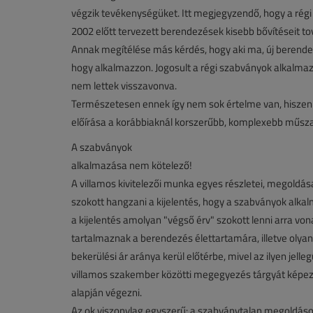
végzik tevékenységüket. Itt megjegyzendő, hogy a régi
2002 előtt tervezett berendezések kisebb bővítéseit tov
Annak megítélése más kérdés, hogy aki ma, új berendez
hogy alkalmazzon. Jogosult a régi szabványok alkalmaz
nem lettek visszavonva.
Természetesen ennek így nem sok értelme van, hiszen 
előírása a korábbiaknál korszerűbb, komplexebb műszak
A szabványok
alkalmazása nem kötelező!
A villamos kivitelezői munka egyes részletei, megoldása
szokott hangzani a kijelentés, hogy a szabványok alka
a kijelentés amolyan "végső érv" szokott lenni arra v
tartalmaznak a berendezés élettartamára, illetve olyan
bekerülési ár aránya kerül előtérbe, mivel az ilyen jel
villamos szakember közötti megegyezés tárgyát képez
alapján végezni.
Az ok viszonylag egyszerű: a szabványtalan megoldás