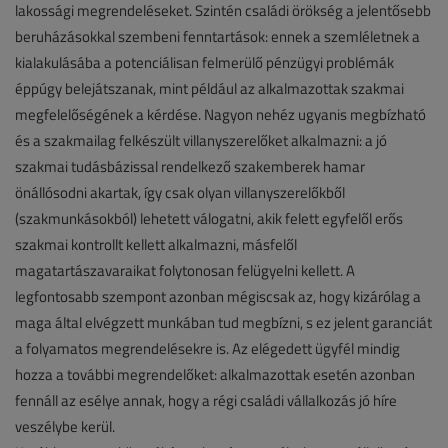
lakossági megrendeléseket. Szintén családi örökség a jelentősebb
beruházásokkal szembeni fenntartások: ennek a szemléletnek a
kialakulásába a potenciálisan felmerülő pénzügyi problémák
éppúgy belejátszanak, mint például az alkalmazottak szakmai
megfelelőségének a kérdése. Nagyon nehéz ugyanis megbízható
és a szakmailag felkészült villanyszerelőket alkalmazni: a jó
szakmai tudásbázissal rendelkező szakemberek hamar
önállósodni akartak, így csak olyan villanyszerelőkből
(szakmunkásokból) lehetett válogatni, akik felett egyfelől erős
szakmai kontrollt kellett alkalmazni, másfelől
magatartászavaraikat folytonosan felügyelni kellett. A
legfontosabb szempont azonban mégiscsak az, hogy kizárólag a
maga által elvégzett munkában tud megbízni, s ez jelent garanciát
a folyamatos megrendelésekre is. Az elégedett ügyfél mindig
hozza a további megrendelőket: alkalmazottak esetén azonban
fennáll az esélye annak, hogy a régi családi vállalkozás jó híre
veszélybe kerül.