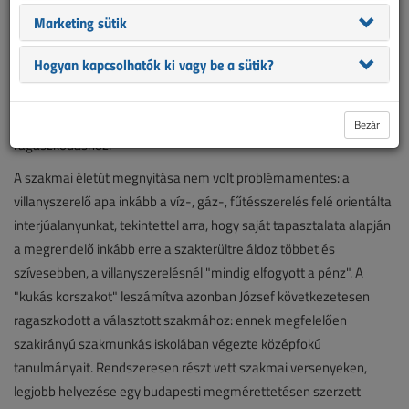
Családi hagyomány alapján
Marketing sütik
Sorozatunk jelen cikkében ifjabb Anfang Józsefet mutatjuk be.
Hogyan kapcsolhatók ki vagy be a sütik?
Miként maga a személynév, úgy maga a villanyszerelési
vállalkozás is öröklődik a családban, hasonlóképpen a
kisvállalkozói profilhoz és a minőségi munkavégzéshez való
Bezár
ragaszkodáshoz.
A szakmai életút megnyitása nem volt problémamentes: a
villanyszerelő apa inkább a víz-, gáz-, fűtésszerelés felé orientálta
interjúalanyunkat, tekintettel arra, hogy saját tapasztalata alapján
a megrendelő inkább erre a szakterültre áldoz többet és
szívesebben, a villanyszerelésnél "mindig elfogyott a pénz". A
"kukás korszakot" leszámítva azonban József következetesen
ragaszkodott a választott szakmához: ennek megfelelően
szakirányú szakmunkás iskolában végezte középfokú
tanulmányait. Rendszeresen részt vett szakmai versenyeken,
legjobb helyezése egy budapesti megmérettetésen szerzett