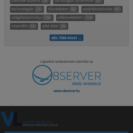
szerelők közelről
tanulságos történetek
26
97
technológiák
tűzvédelem
vezérléstechnika
27
52
97
világítástechnika
villámvédelem
138
110
vitaindító
zöld oldal
34
28
MÉG TÖBB ROVAT →
Lapunkat rendszeresen szemlézi az
www.observer.hu