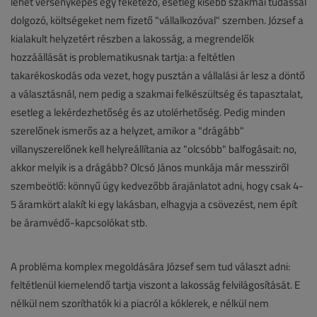
lehet versenyképes egy feketéző, esetleg kisebb szakmai tudással
dolgozó, költségeket nem fizető "vállalkozóval" szemben. József a
kialakult helyzetért részben a lakosság, a megrendelők
hozzáállását is problematikusnak tartja: a feltétlen
takarékoskodás oda vezet, hogy pusztán a vállalási ár lesz a döntő
a választásnál, nem pedig a szakmai felkészültség és tapasztalat,
esetleg a lekérdezhetőség és az utolérhetőség. Pedig minden
szerelőnek ismerős az a helyzet, amikor a "drágább"
villanyszerelőnek kell helyreállítania az "olcsóbb" balfogásait: no,
akkor melyik is a drágább? Olcsó János munkája már messziről
szembeötlő: könnyű úgy kedvezőbb árajánlatot adni, hogy csak 4-
5 áramkört alakít ki egy lakásban, elhagyja a csövezést, nem épít
be áramvédő-kapcsolókat stb.
A probléma komplex megoldására József sem tud választ adni:
feltétlenül kiemelendő tartja viszont a lakosság felvilágosítását. E
nélkül nem szoríthatók ki a piacról a kóklerek, e nélkül nem