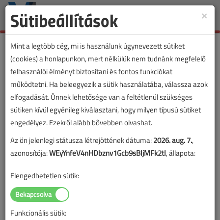
Sütibeállítások
×
Toggle
naviga
Mint a legtöbb cég, mi is használunk úgynevezett sütiket
(cookies) a honlapunkon, mert nélkülük nem tudnánk megfelelő
felhasználói élményt biztosítani és fontos funkciókat
működtetni. Ha beleegyezik a sütik használatába, válassza azok
elfogadását. Önnek lehetősége van a feltétlenül szükséges
sütiken kívül egyénileg kiválasztani, hogy milyen típusú sütiket
engedélyez. Ezekről alább bővebben olvashat.
Az ön jelenlegi státusza létrejöttének dátuma:
2026. aug. 7.
,
azonosítója:
WEyYnfeV4nHDbznv1Gcb9sBIjMFk2tI
, állapota:
Elengedhetetlen sütik:
Funkcionális sütik:
Lapszám: