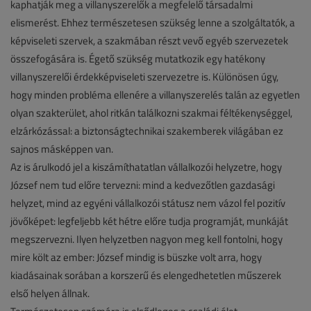
kaphatják meg a villanyszerelők a megfelelő társadalmi
elismerést. Ehhez természetesen szükség lenne a szolgáltatók, a
képviseleti szervek, a szakmában részt vevő egyéb szervezetek
összefogására is. Égető szükség mutatkozik egy hatékony
villanyszerelői érdekképviseleti szervezetre is. Különösen úgy,
hogy minden probléma ellenére a villanyszerelés talán az egyetlen
olyan szakterület, ahol ritkán találkozni szakmai féltékenységgel,
elzárkózással: a biztonságtechnikai szakemberek világában ez
sajnos másképpen van.
Az is árulkodó jel a kiszámíthatatlan vállalkozói helyzetre, hogy
József nem tud előre tervezni: mind a kedvezőtlen gazdasági
helyzet, mind az egyéni vállalkozói státusz nem vázol fel pozitív
jövőképet: legfeljebb két hétre előre tudja programját, munkáját
megszervezni. Ilyen helyzetben nagyon meg kell fontolni, hogy
mire költ az ember: József mindig is büszke volt arra, hogy
kiadásainak sorában a korszerű és elengedhetetlen műszerek
első helyen állnak.