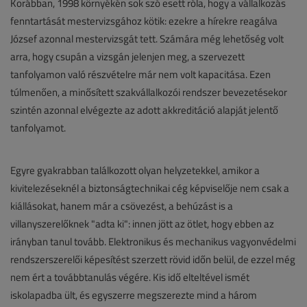
Korábban, 1998 környékén sok szó esett róla, hogy a vállalkozás
fenntartását mestervizsgához kötik: ezekre a hírekre reagálva
József azonnal mestervizsgát tett. Számára még lehetőség volt
arra, hogy csupán a vizsgán jelenjen meg, a szervezett
tanfolyamon való részvételre már nem volt kapacitása. Ezen
túlmenően, a minősített szakvállalkozói rendszer bevezetésekor
szintén azonnal elvégezte az adott akkreditáció alapját jelentő
tanfolyamot.
Egyre gyakrabban találkozott olyan helyzetekkel, amikor a
kivitelezéseknél a biztonságtechnikai cég képviselője nem csak a
kiállásokat, hanem már a csövezést, a behúzást is a
villanyszerelőknek "adta ki": innen jött az ötlet, hogy ebben az
irányban tanul tovább. Elektronikus és mechanikus vagyonvédelmi
rendszerszerelői képesítést szerzett rövid időn belül, de ezzel még
nem ért a továbbtanulás végére. Kis idő elteltével ismét
iskolapadba ült, és egyszerre megszerezte mind a három