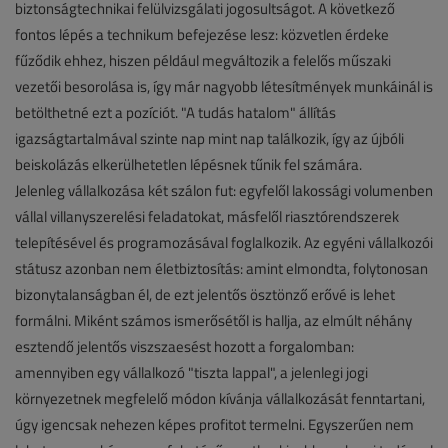
biztonságtechnikai felülvizsgálati jogosultságot. A következő
fontos lépés a technikum befejezése lesz: közvetlen érdeke
fűződik ehhez, hiszen például megváltozik a felelős műszaki
vezetői besorolása is, így már nagyobb létesítmények munkáinál is
betölthetné ezt a pozíciót. "A tudás hatalom" állítás
igazságtartalmával szinte nap mint nap találkozik, így az újbóli
beiskolázás elkerülhetetlen lépésnek tűnik fel számára.
Jelenleg vállalkozása két szálon fut: egyfelől lakossági volumenben
vállal villanyszerelési feladatokat, másfelől riasztórendszerek
telepítésével és programozásával foglalkozik. Az egyéni vállalkozói
státusz azonban nem életbiztosítás: amint elmondta, folytonosan
bizonytalanságban él, de ezt jelentős ösztönző erővé is lehet
formálni. Miként számos ismerősétől is hallja, az elmúlt néhány
esztendő jelentős viszszaesést hozott a forgalomban:
amennyiben egy vállalkozó "tiszta lappal", a jelenlegi jogi
környezetnek megfelelő módon kívánja vállalkozását fenntartani,
úgy igencsak nehezen képes profitot termelni. Egyszerűen nem