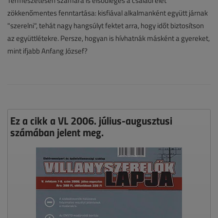
Természetesen számára is elsődleges a családi élet
zökkenőmentes fenntartása: kisfiával alkalmanként együtt járnak
"szerelni", tehát nagy hangsúlyt fektet arra, hogy időt biztosítson
az együttlétekre. Persze, hogyan is hívhatnák másként a gyereket,
mint ifjabb Anfang József?
Ez a cikk a VL 2006. július-augusztusi
számában jelent meg.