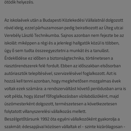
ötödik helyezés.
Az iskolaévek után a Budapesti Közlekedési Vállalatnál dolgozott
rövid ideig, ezzel párhuzamosan pedig beiratkozott az Üteg utcai
Verebély László Technikumba. Sajnos azonban nem fejezte be az
iskolát: miképpen a régi és a jelenlegi hallgatók közül is többen,
úgy ő sem tudta összeegyeztetni a munkát és a tanulást.
Érdeklődése ez időben a biztonságtechnika, történetesen a
riasztórendszerek felé fordult. Ebben az időszakban elsősorban
autóriasztók telepítésével, szervizelésével foglalkozott. Azt is
hozzá kell tenni azonban, hogy meglehetősen mozgalmas évek
voltak ezek számára: a rendszerváltást követő periódusban arra is
volt példa, hogy József főfoglalkozásban vízilabdázóként, majd
úszómesterként dolgozott, természetesen a következetesen
folytatott villanyszerelési vállalkozás mellett.
Beszélgetőtársunk 1992 óta egyéni vállalkozóként gyakorolja a
szakmát: édesapjával közösen vállaltak el - szinte kizárólagosan -