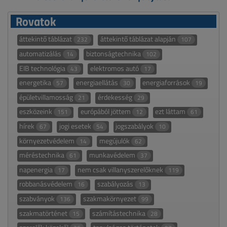
Rovatok
áttekintő táblázat
áttekintő táblázat alapján
232
107
automatizálás
biztonságtechnika
14
102
EIB technológia
elektromos autó
43
17
energetika
energiaellátás
energiaforrások
57
30
19
épületvillamosság
érdekesség
21
29
eszközeink
európából jöttem
ezt láttam
151
12
61
hírek
jogi esetek
jogszabályok
67
54
10
környezetvédelem
megújulók
14
62
méréstechnika
munkavédelem
61
37
napenergia
nem csak villanyszerelőknek
17
119
robbanásvédelem
szabályozás
16
13
szabványok
szakmakörnyezet
136
99
szakmatörténet
számítástechnika
15
28