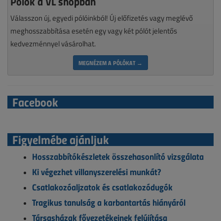
Pólók a VL shopban
Válasszon új, egyedi pólóinkból! Új előfizetés vagy meglévő
meghosszabbítása esetén egy vagy két pólót jelentős
kedvezménnyel vásárolhat.
MEGNÉZEM A PÓLÓKAT →
Facebook
Figyelmébe ajánljuk
Hosszabbítókészletek összehasonlító vizsgálata
Ki végezhet villanyszerelési munkát?
Csatlakozóaljzatok és csatlakozódugók
Tragikus tanulság a karbantartás hiányáról
Társasházak fővezetékeinek felújítása