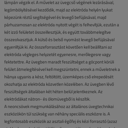
lámpán végzik el. A művelet az üvegcső végének lezárásával,
legömbölyítésével kezdődik, majd az elektróda helyén lyukat
képezünk réztű segítségével és levegő befújásával, majd
párhuzamosan az elektróda nyitott végét is felhevítjük, ezután a
két izzó felületet összeillesztjük, és együtt továbbmelegítve
összeolvasztjuk. A külső és belső nyomást levegő befújásával
egyenlítjük ki. Az összeforrasztást követően kell beállítani az
elektróda végleges helyzetét egyenesre, merőlegesre vagy
fektetettre. Az üvegben maradt feszültséget a gócpont körüli
felület átmelegítésével kell megszüntetni, ennek a műveletnek a
hiánya ugyanis a kész, feltöltött, üzemképes cső elrepedését
okozhatja az elektróda közvetlen közelében. Az üvegben lévő
feszültségek általában két héten belül jelentkeznek. Az
elektródákat nátron- és ólomüvegből is készítik.
A neoncsövek megmunkálásához az általános üvegtechnikai
eszközökön túl szükség van néhány speciális eszközre is. A
legfontosabb eszközök az asztali égőfej és kézi forrasztó (azaz