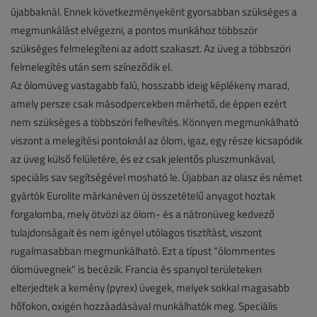
újabbaknál. Ennek következményeként gyorsabban szükséges a
megmunkálást elvégezni, a pontos munkához többször
szükséges felmelegíteni az adott szakaszt. Az üveg a többszöri
felmelegítés után sem színeződik el.
Az ólomüveg vastagabb falú, hosszabb ideig képlékeny marad,
amely persze csak másodpercekben mérhető, de éppen ezért
nem szükséges a többszöri felhevítés. Könnyen megmunkálható
viszont a melegítési pontoknál az ólom, igaz, egy része kicsapódik
az üveg külső felületére, és ez csak jelentős pluszmunkával,
speciális sav segítségével mosható le. Újabban az olasz és német
gyártók Eurolite márkanéven új összetételű anyagot hoztak
forgalomba, mely ötvözi az ólom- és a nátronüveg kedvező
tulajdonságait és nem igényel utólagos tisztítást, viszont
rugalmasabban megmunkálható. Ezt a típust "ólommentes
ólomüvegnek" is becézik. Francia és spanyol területeken
elterjedtek a kemény (pyrex) üvegek, melyek sokkal magasabb
hőfokon, oxigén hozzáadásával munkálhatók meg. Speciális