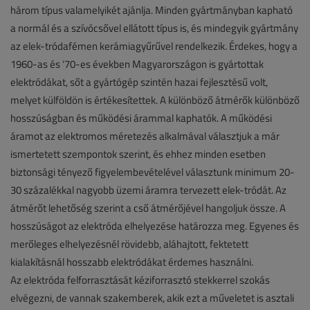
három típus valamelyikét ajánlja. Minden gyártmányban kapható
a normál és a szívócsővel ellátott típus is, és mindegyik gyártmány
az elek-tródafémen kerámiagyűrűvel rendelkezik. Érdekes, hogy a
1960-as és ‘70-es években Magyarországon is gyártottak
elektródákat, sőt a gyártógép szintén hazai fejlesztésű volt,
melyet külföldön is értékesítettek. A különböző átmérők különböző
hosszúságban és működési árammal kaphatók. A működési
áramot az elektromos méretezés alkalmával választjuk a már
ismertetett szempontok szerint, és ehhez minden esetben
biztonsági tényező figyelembevételével választunk minimum 20-
30 százalékkal nagyobb üzemi áramra tervezett elek-tródát. Az
átmérőt lehetőség szerint a cső átmérőjével hangoljuk össze. A
hosszúságot az elektróda elhelyezése határozza meg. Egyenes és
merőleges elhelyezésnél rövidebb, aláhajtott, fektetett
kialakításnál hosszabb elektródákat érdemes használni.
Az elektróda felforrasztását kéziforrasztó stekkerrel szokás
elvégezni, de vannak szakemberek, akik ezt a műveletet is asztali