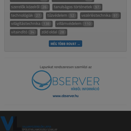
szerelők közelről
tanulságos történetek
26
97
technológiák
tűzvédelem
vezérléstechnika
27
52
97
világítástechnika
villámvédelem
138
110
vitaindító
zöld oldal
34
28
MÉG TÖBB ROVAT →
Lapunkat rendszeresen szemlézi az
www.observer.hu