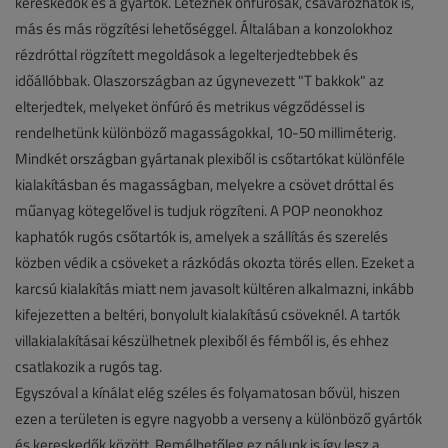
kereskedők és a gyártók. Léteznek önfúrósak, csavarozhatók is,
más és más rögzítési lehetőséggel. Általában a konzolokhoz
rézdróttal rögzített megoldások a legelterjedtebbek és
időállóbbak. Olaszországban az úgynevezett "T bakkok" az
elterjedtek, melyeket önfúró és metrikus végződéssel is
rendelhetünk különböző magasságokkal, 10-50 milliméterig.
Mindkét országban gyártanak plexiből is csőtartókat különféle
kialakításban és magasságban, melyekre a csövet dróttal és
műanyag kötegelővel is tudjuk rögzíteni. A POP neonokhoz
kaphatók rugós csőtartók is, amelyek a szállítás és szerelés
közben védik a csöveket a rázkódás okozta törés ellen. Ezeket a
karcsú kialakítás miatt nem javasolt kültéren alkalmazni, inkább
kifejezetten a beltéri, bonyolult kialakítású csöveknél. A tartók
villakialakításai készülhetnek plexiből és fémből is, és ehhez
csatlakozik a rugós tag.
Egyszóval a kínálat elég széles és folyamatosan bővül, hiszen
ezen a területen is egyre nagyobb a verseny a különböző gyártók
és kereskedők között. Remélhetőleg ez nálunk is így lesz a