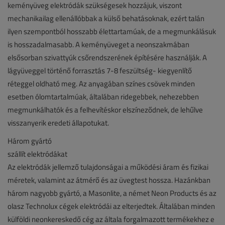
keményüveg elektródák szükségesek hozzájuk, viszont
mechanikailag ellenállóbbak a külső behatásoknak, ezért talán
ilyen szempontból hosszabb élettartamúak, de a megmunkálásuk
is hosszadalmasabb. A keményüveget a neonszakmában
elsősorban szivattyúk csőrendszerének építésére használják. A
lágyüveggel történő forrasztás 7-8 feszültség- kiegyenlítő
réteggel oldható meg. Az anyagában színes csövek minden
esetben ólomtartalmúak, általában ridegebbek, nehezebben
megmunkálhatók és a felhevítéskor elszíneződnek, de lehűlve
visszanyerik eredeti állapotukat.
Három gyártó
szállít elektródákat
Az elektródák jellemző tulajdonságai a működési áram és fizikai
méretek, valamint az átmérő és az üvegtest hossza. Hazánkban
három nagyobb gyártó, a Masonlite, a német Neon Products és az
olasz Technolux cégek elektródái az elterjedtek. Általában minden
külföldi neonkereskedő cég az általa forgalmazott termékekhez e