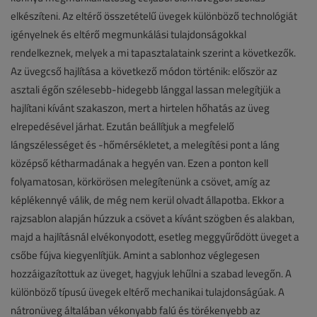
elkészíteni. Az eltérő összetételű üvegek különböző technológiát
igényelnek és eltérő megmunkálási tulajdonságokkal
rendelkeznek, melyek a mi tapasztalataink szerint a következők.
Az üvegcső hajlítása a következő módon történik: először az
asztali égőn szélesebb-hidegebb lánggal lassan melegítjük a
hajlítani kívánt szakaszon, mert a hirtelen hőhatás az üveg
elrepedésével járhat. Ezután beállítjuk a megfelelő
lángszélességet és -hőmérsékletet, a melegítési pont a láng
középső kétharmadának a hegyén van. Ezen a ponton kell
folyamatosan, körkörösen melegítenünk a csövet, amíg az
képlékennyé válik, de még nem kerül olvadt állapotba. Ekkor a
rajzsablon alapján húzzuk a csövet a kívánt szögben és alakban,
majd a hajlításnál elvékonyodott, esetleg meggyűrődött üveget a
csőbe fújva kiegyenlítjük. Amint a sablonhoz véglegesen
hozzáigazítottuk az üveget, hagyjuk lehűlni a szabad levegőn. A
különböző típusú üvegek eltérő mechanikai tulajdonságúak. A
nátronüveg általában vékonyabb falú és törékenyebb az