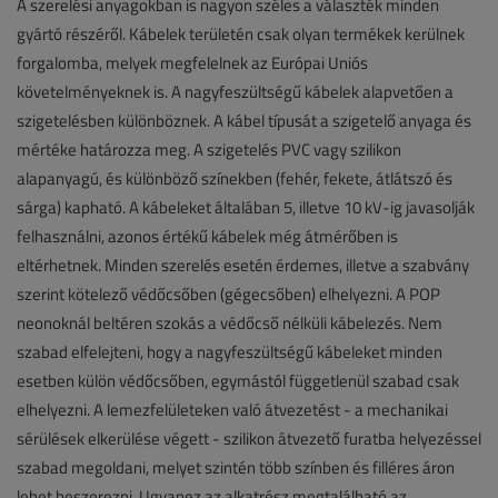
A szerelési anyagokban is nagyon széles a választék minden
gyártó részéről. Kábelek területén csak olyan termékek kerülnek
forgalomba, melyek megfelelnek az Európai Uniós
követelményeknek is. A nagyfeszültségű kábelek alapvetően a
szigetelésben különböznek. A kábel típusát a szigetelő anyaga és
mértéke határozza meg. A szigetelés PVC vagy szilikon
alapanyagú, és különböző színekben (fehér, fekete, átlátszó és
sárga) kapható. A kábeleket általában 5, illetve 10 kV-ig javasolják
felhasználni, azonos értékű kábelek még átmérőben is
eltérhetnek. Minden szerelés esetén érdemes, illetve a szabvány
szerint kötelező védőcsőben (gégecsőben) elhelyezni. A POP
neonoknál beltéren szokás a védőcső nélküli kábelezés. Nem
szabad elfelejteni, hogy a nagyfeszültségű kábeleket minden
esetben külön védőcsőben, egymástól függetlenül szabad csak
elhelyezni. A lemezfelületeken való átvezetést - a mechanikai
sérülések elkerülése végett - szilikon átvezető furatba helyezéssel
szabad megoldani, melyet szintén több színben és filléres áron
lehet beszerezni. Ugyanez az alkatrész megtalálható az