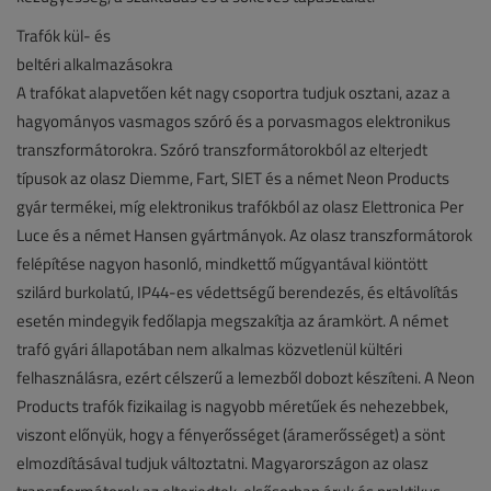
Trafók kül- és
beltéri alkalmazásokra
A trafókat alapvetően két nagy csoportra tudjuk osztani, azaz a
hagyományos vasmagos szóró és a porvasmagos elektronikus
transzformátorokra. Szóró transzformátorokból az elterjedt
típusok az olasz Diemme, Fart, SIET és a német Neon Products
gyár termékei, míg elektronikus trafókból az olasz Elettronica Per
Luce és a német Hansen gyártmányok. Az olasz transzformátorok
felépítése nagyon hasonló, mindkettő műgyantával kiöntött
szilárd burkolatú, IP44-es védettségű berendezés, és eltávolítás
esetén mindegyik fedőlapja megszakítja az áramkört. A német
trafó gyári állapotában nem alkalmas közvetlenül kültéri
felhasználásra, ezért célszerű a lemezből dobozt készíteni. A Neon
Products trafók fizikailag is nagyobb méretűek és nehezebbek,
viszont előnyük, hogy a fényerősséget (áramerősséget) a sönt
elmozdításával tudjuk változtatni. Magyarországon az olasz