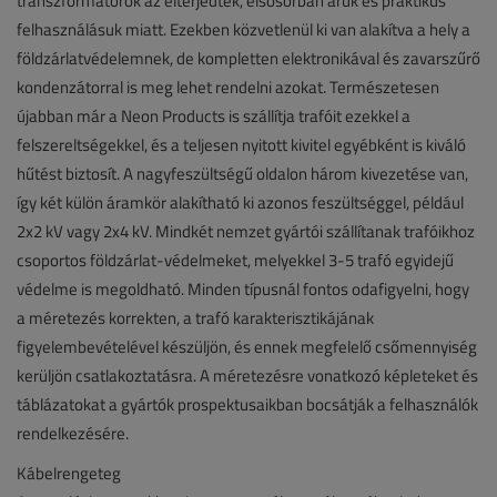
transzformátorok az elterjedtek, elsősorban áruk és praktikus
felhasználásuk miatt. Ezekben közvetlenül ki van alakítva a hely a
földzárlatvédelemnek, de kompletten elektronikával és zavarszűrő
kondenzátorral is meg lehet rendelni azokat. Természetesen
újabban már a Neon Products is szállítja trafóit ezekkel a
felszereltségekkel, és a teljesen nyitott kivitel egyébként is kiváló
hűtést biztosít. A nagyfeszültségű oldalon három kivezetése van,
így két külön áramkör alakítható ki azonos feszültséggel, például
2x2 kV vagy 2x4 kV. Mindkét nemzet gyártói szállítanak trafóikhoz
csoportos földzárlat-védelmeket, melyekkel 3-5 trafó egyidejű
védelme is megoldható. Minden típusnál fontos odafigyelni, hogy
a méretezés korrekten, a trafó karakterisztikájának
figyelembevételével készüljön, és ennek megfelelő csőmennyiség
kerüljön csatlakoztatásra. A méretezésre vonatkozó képleteket és
táblázatokat a gyártók prospektusaikban bocsátják a felhasználók
rendelkezésére.
Kábelrengeteg