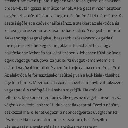
stekker), amelyek típustól függően vezetékes gázzal és palackos
propán-bután gázzal is működhetnek. A PB gázt minden esetben
oxigénnel szokás dúsítani a megfelelő hőmérséklet eléréséhez. Az
asztali égőfejet a csövek hajlításához, a stekkert az elektróda és
két üvegcső összeforrasztásához használjuk. A nagyobb méretű
íveket sorégő segítségével, hosszabb csőszakaszok egyidejű
melegítésével lehetséges megoldani. Továbbá ahhoz, hogy
hajlításkor az íveket és sarkokat szépen ki lehessen fújni, az üveg
egyik végét gumidugóval zárjuk le. Az üveget keményfém éllel
ellátott vágóval karcoljuk, és azután tudjuk annak mentén eltörni.
Az elektróda felforrasztásakor szükség van a lyuk kialakításához
egy fém tűre is. Megmunkáláskor a csövet keményfával súlyozzuk
vagy speciális csőfogó állványban rögzítjük. Elektródák
felforrasztásakor szintén fújni szükséges az üveget, melyet a cső
végén kialakított "spiccre" tudunk csatlakoztatni. Ezzel a néhány
eszközzel már el lehet végezni a neoncsőgyártás üvegtechnikai
részét, de hiába vannak remek szerszámok, ha hiányzik a
kézügyesség, a szaktudás és a sokéves tapasztalat.