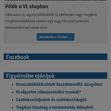
Pólók a VL shopban
Válasszon új, egyedi pólóinkból! Új előfizetés vagy meglévő
meghosszabbítása esetén egy vagy két pólót jelentős
kedvezménnyel vásárolhat.
MEGNÉZEM A PÓLÓKAT →
Facebook
Figyelmébe ajánljuk
Hosszabbítókészletek összehasonlító vizsgálata
Ki végezhet villanyszerelési munkát?
Csatlakozóaljzatok és csatlakozódugók
Tragikus tanulság a karbantartás hiányáról