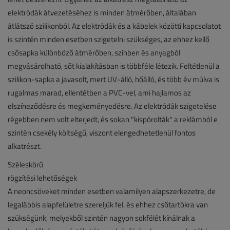
elektródák átvezetéséhez is minden átmérőben, általában
átlátszó szilikonból. Az elektródák és a kábelek közötti kapcsolatot
is szintén minden esetben szigetelni szükséges, az ehhez kellő
csősapka különböző átmérőben, színben és anyagból
megvásárolható, sőt kialakításban is többféle létezik. Feltétlenül a
szilikon-sapka a javasolt, mert UV-álló, hőálló, és több év múlva is
rugalmas marad, ellentétben a PVC-vel, ami hajlamos az
elszíneződésre és megkeményedésre. Az elektródák szigetelése
régebben nem volt elterjedt, és sokan "kispórolták" a reklámból e
szintén csekély költségű, viszont elengedhetetlenül fontos
alkatrészt.
Széleskörű
rögzítési lehetőségek
A neoncsöveket minden esetben valamilyen alapszerkezetre, de
legalábbis alapfelületre szereljük fel, és ehhez csőtartókra van
szükségünk, melyekből szintén nagyon sokfélét kínálnak a