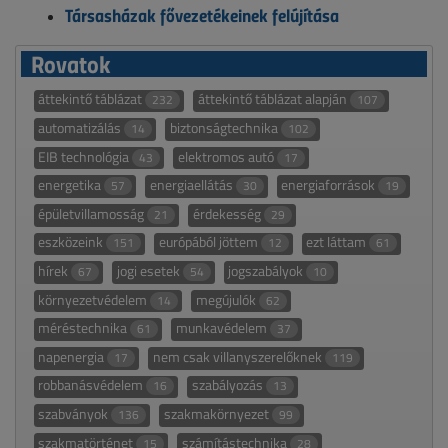
Társasházak fővezetékeinek felújítása
Rovatok
áttekintő táblázat
áttekintő táblázat alapján
232
107
automatizálás
biztonságtechnika
14
102
EIB technológia
elektromos autó
43
17
energetika
energiaellátás
energiaforrások
57
30
19
épületvillamosság
érdekesség
21
29
eszközeink
európából jöttem
ezt láttam
151
12
61
hírek
jogi esetek
jogszabályok
67
54
10
környezetvédelem
megújulók
14
62
méréstechnika
munkavédelem
61
37
napenergia
nem csak villanyszerelőknek
17
119
robbanásvédelem
szabályozás
16
13
szabványok
szakmakörnyezet
136
99
szakmatörténet
számítástechnika
15
28