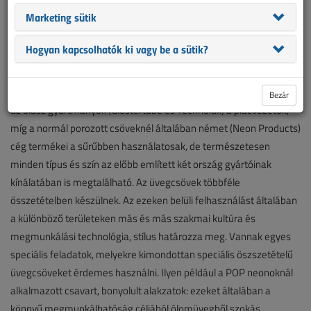
A fényreklámokról IV.
Marketing sütik
Olasz és német alapanyagok a hazai neongyártóknál
Hogyan kapcsolhatók ki vagy be a sütik?
A neoncsöveket, mint már említettük, alapvetően két nagy
csoportra tudjuk osztani: a csak porozott és az anyagában színes,
plusz fényporozott csövekre. Színes csövekben általánosságban
Bezár
az olasz gyártmányok (Glostertube és Technolux) a piacvezetők,
míg a normál porozott csöveknél általában német (Neon Products)
cég termékei a sűrűbben használatosak, de természetesen
minden típus és szín az előbb említett két ország gyártóinak
kínálatában is megtalálható. Az üvegcsövek többféle
összetételben készülnek. Az ezeken belüli felhasználást általában
a különböző területeken más és más szakmai kultúra és
megmunkálási technológia, stílus határozza meg. Vannak egyes
speciális feladatok, melyekre kimondottan speciális öszszetételű
üvegcsöveket érdemes használni. Ilyen például a POP neonoknál
alkalmazott csavart, bonyolult alakzatok: ezeket általában a
könnyű megmunkálhatóság céljából ólomüvegből szokás