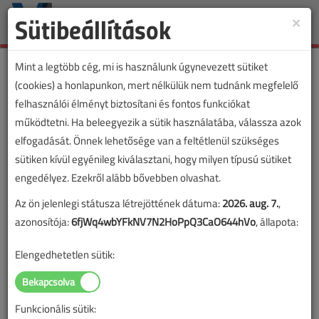
Sütibeállítások
×
Toggle
naviga
Mint a legtöbb cég, mi is használunk úgynevezett sütiket
(cookies) a honlapunkon, mert nélkülük nem tudnánk megfelelő
felhasználói élményt biztosítani és fontos funkciókat
működtetni. Ha beleegyezik a sütik használatába, válassza azok
elfogadását. Önnek lehetősége van a feltétlenül szükséges
sütiken kívül egyénileg kiválasztani, hogy milyen típusú sütiket
engedélyez. Ezekről alább bővebben olvashat.
Az ön jelenlegi státusza létrejöttének dátuma:
2026. aug. 7.
,
azonosítója:
6fjWq4wbYFkNV7N2HoPpQ3CaO644hVo
, állapota:
Elengedhetetlen sütik:
Funkcionális sütik:
Lapszám: