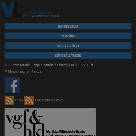
IMPRESSZUM
SZERZŐINK
MÉDIAAJÁNLAT
SÜTIBEÁLLÍTÁSOK
A Villanyszerelők Lapja alapítója és kiadója az M-12/B Kft.
© Minden jog fenntartva.
Hírek
Legutóbbi lapszám