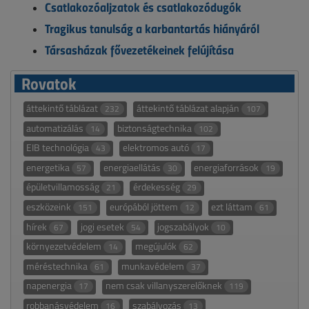
Csatlakozóaljzatok és csatlakozódugók
Tragikus tanulság a karbantartás hiányáról
Társasházak fővezetékeinek felújítása
Rovatok
áttekintő táblázat
áttekintő táblázat alapján
232
107
automatizálás
biztonságtechnika
14
102
EIB technológia
elektromos autó
43
17
energetika
energiaellátás
energiaforrások
57
30
19
épületvillamosság
érdekesség
21
29
eszközeink
európából jöttem
ezt láttam
151
12
61
hírek
jogi esetek
jogszabályok
67
54
10
környezetvédelem
megújulók
14
62
méréstechnika
munkavédelem
61
37
napenergia
nem csak villanyszerelőknek
17
119
robbanásvédelem
szabályozás
16
13