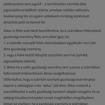
adólevonásra sem jogosít - a természetes személy által
jogosulatlanul kiállított számla, amelyen valótlan adószám,
tevékenységi kör és egyéni vállalkozói minőség közlésével
áthárított adót tüntetnek fel.
Akkor is fiktív számláról beszélhetünk, ha a számlában feltüntetett
gazdasági esemény fiktív, ami akkor igaz, ha:
1. a számlán szereplő felek viszonylatában egyáltalán nem jött
létre gazdasági esemény,
2. vagy a felek között létrejött szerződés semmis (színlelt,
jogszabályba ütközik),
3. illetve ha a valós gazdasági esemény nem azonos a számlában
feltüntetett értékesítéssel, illetve szolgáltatással.
Előfordulhat, hogy a számlán szereplő gazdasági eseményhez
képest a valóságban más "aktus" jött létre. Ekkor indokolt a
szerződéseket a valós gazdasági tartalom alapján vizsgálni, és az
adójogi következményeket ennek megfelelően megállapítani.
Abban az esetben, ha a gazdasági esemény a számlában