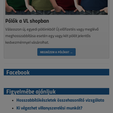
Pólók a VL shopban
Válasszon új, egyedi pólóinkból! Új előfizetés vagy meglévő
meghosszabbítása esetén egy vagy két pólót jelentős
kedvezménnyel vásárolhat.
MEGNÉZEM A PÓLÓKAT →
Facebook
Figyelmébe ajánljuk
Hosszabbítókészletek összehasonlító vizsgálata
Ki végezhet villanyszerelési munkát?