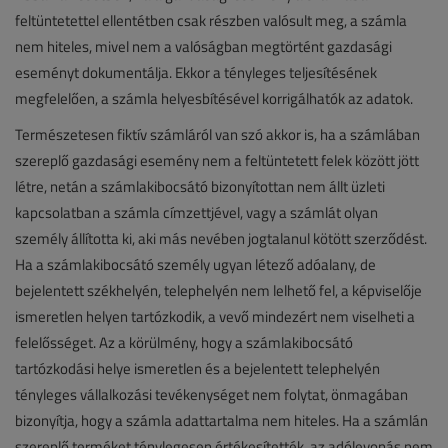
feltüntetettel ellentétben csak részben valósult meg, a számla
nem hiteles, mivel nem a valóságban megtörtént gazdasági
eseményt dokumentálja. Ekkor a tényleges teljesítésének
megfelelően, a számla helyesbítésével korrigálhatók az adatok.
Természetesen fiktív számláról van szó akkor is, ha a számlában
szereplő gazdasági esemény nem a feltüntetett felek között jött
létre, netán a számlakibocsátó bizonyítottan nem állt üzleti
kapcsolatban a számla címzettjével, vagy a számlát olyan
személy állította ki, aki más nevében jogtalanul kötött szerződést.
Ha a számlakibocsátó személy ugyan létező adóalany, de
bejelentett székhelyén, telephelyén nem lelhető fel, a képviselője
ismeretlen helyen tartózkodik, a vevő mindezért nem viselheti a
felelősséget. Az a körülmény, hogy a számlakibocsátó
tartózkodási helye ismeretlen és a bejelentett telephelyén
tényleges vállalkozási tevékenységet nem folytat, önmagában
bizonyítja, hogy a számla adattartalma nem hiteles. Ha a számlán
szereplő terméket ténylegesen értékesítették, az adólevonás nem