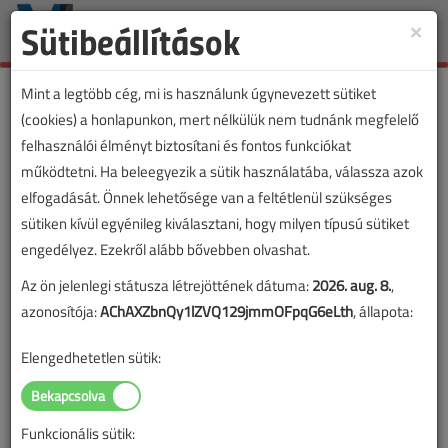
Sütibeállítások
×
Toggle
naviga
Mint a legtöbb cég, mi is használunk úgynevezett sütiket
(cookies) a honlapunkon, mert nélkülük nem tudnánk megfelelő
felhasználói élményt biztosítani és fontos funkciókat
működtetni. Ha beleegyezik a sütik használatába, válassza azok
elfogadását. Önnek lehetősége van a feltétlenül szükséges
sütiken kívül egyénileg kiválasztani, hogy milyen típusú sütiket
engedélyez. Ezekről alább bővebben olvashat.
Az ön jelenlegi státusza létrejöttének dátuma:
2026. aug. 8.
,
azonosítója:
AChAXZbnQy1lZVQ129jmmOFpqG6eLth
, állapota:
Elengedhetetlen sütik:
Funkcionális sütik:
Lapszám: