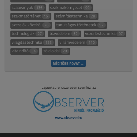
szabványok
szakmakörnyezet
136
99
szakmatörténet
számítástechnika
15
28
szerelők közelről
tanulságos történetek
26
97
technológiák
tűzvédelem
vezérléstechnika
27
52
97
világítástechnika
villámvédelem
138
110
vitaindító
zöld oldal
34
28
MÉG TÖBB ROVAT →
Lapunkat rendszeresen szemlézi az
www.observer.hu