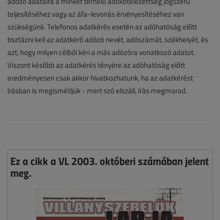
adózó adataira a minket terhelő adókötelezettség jogszerű
teljesítéséhez vagy az áfa-levonás érvényesítéséhez van
szükségünk. Telefonos adatkérés esetén az adóhatóság előtt
tisztázni kell az adatkérő adózó nevét, adószámát, székhelyét, és
azt, hogy milyen célból kéri a más adózóra vonatkozó adatot.
Viszont később az adatkérés tényére az adóhatóság előtt
eredményesen csak akkor hivatkozhatunk, ha az adatkérést
írásban is megismétljük - mert szó elszáll, írás megmarad.
Ez a cikk a VL 2003. októberi számában jelent
meg.