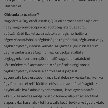
vitatható el.
Ki kicsoda az üzletben?
Nagy értékű ügyletnél, esetleg új üzleti partner esetén ajánlott,
hogy megbizonyosodjunk az adott cég létéről, adatiról,
adószámáról. Ezeket az az adatokat megismerhetjük a
cégnyilvántartásból, a cégbíróságon cégmásolat, cégkivonat vagy
cégbizonyítvány kiadása kérhető. Az Igazságügyi Minisztérium
Cégnyilvántartási és Céginformációs Szolgálat által a
cégjegyzékekben szereplő, fennálló vagy törölt adatokról
kérelmünkre tájékoztatást ad. A cégmásolat, cégkivonat,
cégbizonyítvány kiadására a Szolgálat is jogosult.
Egyéni vállalkozó esetében nincs közhiteles nyilvántartás. Ilyenkor
úgy járhatunk el kellő körültekintéssel, ha az adóhatóságtól az
egyéni vállalkozó adóalany adószámát, illetve egyéb adatát
kikérjük. Az adózás rendjéről szóló törvény alapján az adótitkot
alapos okkal használjuk fel, ha a vállalkozói tevékenységet folytató