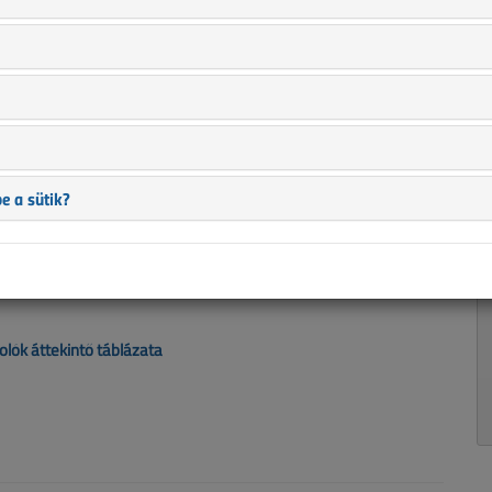
replő információk mára aktualitásukat veszíthették, valamint a
b.).
e a sütik?
ók áttekintő táblázata