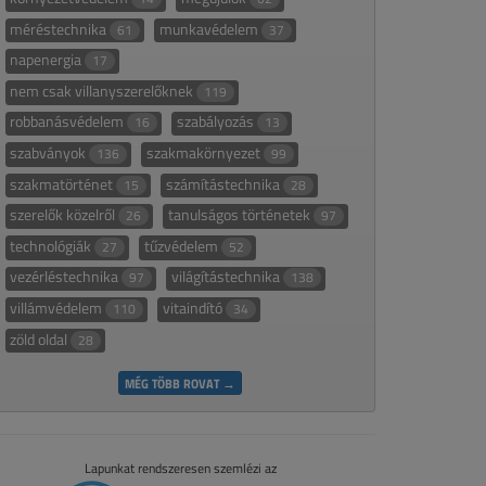
méréstechnika
munkavédelem
61
37
napenergia
17
nem csak villanyszerelőknek
119
robbanásvédelem
szabályozás
16
13
szabványok
szakmakörnyezet
136
99
szakmatörténet
számítástechnika
15
28
szerelők közelről
tanulságos történetek
26
97
technológiák
tűzvédelem
27
52
vezérléstechnika
világítástechnika
97
138
villámvédelem
vitaindító
110
34
zöld oldal
28
MÉG TÖBB ROVAT →
Lapunkat rendszeresen szemlézi az