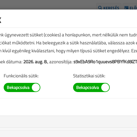
KERESÉS
ELŐ
k
H
unk úgynevezett sütiket (cookies) a honlapunkon, mert nélkülük nem tud
kciókat működtetni. Ha beleegyezik a sütik használatába, válassza azok
n kívül egyénileg kiválasztani, hogy milyen típusú sütiket engedélyez. E
tének dátuma:
2026. aug. 8.
, azonosítója:
s9xEbA9Ro1quuevs8PBYfKd8lZT
Funkcionális sütik:
Statisztikai sütik:
TARTALOM