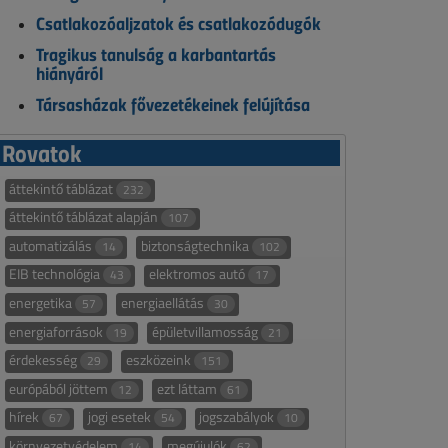
Csatlakozóaljzatok és csatlakozódugók
Tragikus tanulság a karbantartás
hiányáról
Társasházak fővezetékeinek felújítása
Rovatok
áttekintő táblázat
232
áttekintő táblázat alapján
107
automatizálás
biztonságtechnika
14
102
EIB technológia
elektromos autó
43
17
energetika
energiaellátás
57
30
energiaforrások
épületvillamosság
19
21
érdekesség
eszközeink
29
151
európából jöttem
ezt láttam
12
61
hírek
jogi esetek
jogszabályok
67
54
10
környezetvédelem
megújulók
14
62