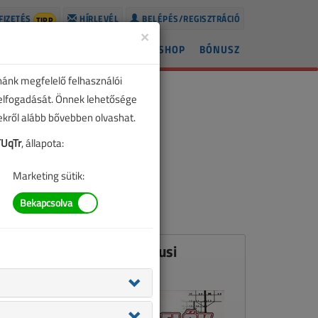
FIZETÉS
HÍRLEVÉL
BELÉPÉS/REGISZTRÁCIÓ
TIPP
×
ÍREK
LAPSZÁMOK
BLOG
SHOP
BÓNUSZ
nánk megfelelő felhasználói
 elfogadását. Önnek lehetősége
zekről alább bővebben olvashat.
UqTr
, állapota:
Marketing sütik:
Ez a cikk a VL 2003. márciusi
számában jelent meg.