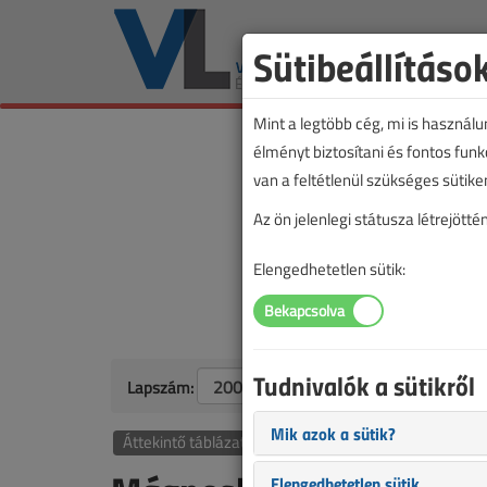
Sütibeállításo
Mint a legtöbb cég, mi is használ
élményt biztosítani és fontos fun
van a feltétlenül szükséges sütike
Az ön jelenlegi státusza létrejöt
Elengedhetetlen sütik:
Tudnivalók a sütikről
Lapszám:
Mik azok a sütik?
Áttekintő táblázat alapján
Elengedhetetlen sütik