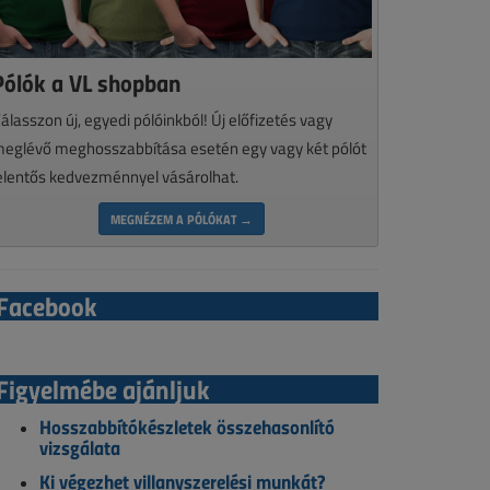
Pólók a VL shopban
álasszon új, egyedi pólóinkból! Új előfizetés vagy
eglévő meghosszabbítása esetén egy vagy két pólót
elentős kedvezménnyel vásárolhat.
MEGNÉZEM A PÓLÓKAT →
Facebook
Figyelmébe ajánljuk
Hosszabbítókészletek összehasonlító
vizsgálata
Ki végezhet villanyszerelési munkát?