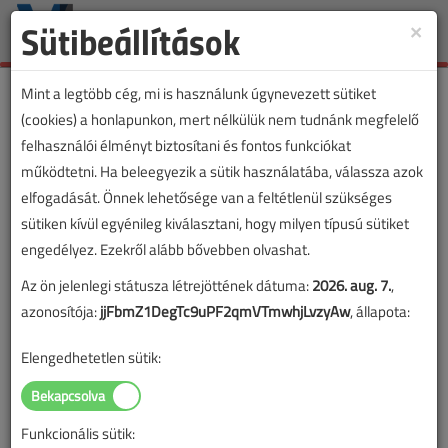
Sütibeállítások
×
Toggle
naviga
Mint a legtöbb cég, mi is használunk úgynevezett sütiket
(cookies) a honlapunkon, mert nélkülük nem tudnánk megfelelő
felhasználói élményt biztosítani és fontos funkciókat
működtetni. Ha beleegyezik a sütik használatába, válassza azok
elfogadását. Önnek lehetősége van a feltétlenül szükséges
sütiken kívül egyénileg kiválasztani, hogy milyen típusú sütiket
engedélyez. Ezekről alább bővebben olvashat.
Az ön jelenlegi státusza létrejöttének dátuma:
2026. aug. 7.
,
azonosítója:
jjFbmZ1DegTc9uPF2qmVTmwhjLvzyAw
, állapota:
Elengedhetetlen sütik:
Funkcionális sütik: