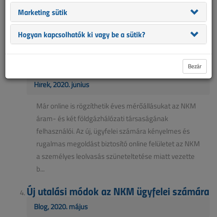
megszokottra, ennek első lépéseként az elosztó
Marketing sütik
társaságok újrakezdik a villamosenergia- és földgáz
Hogyan kapcsolhatók ki vagy be a sütik?
fogyasztásmérők személyes leolvasását....
Az NKM ügyfelei online is diktálhatják éves
mérőállásukat
Bezár
Hírek, 2020. június
Már online is rögzíthetik éves mérőállásukat az NKM
áram- és két földgázhálózati társaságának
felhasználói. Az új, ügyfelei számára kényelmes és
rugalmas megoldást biztosító online felületet az NKM
a személyes leolvasás szüneteltetése miatt vezette
b...
Új utalási módok az NKM ügyfelei számára
Blog, 2020. május