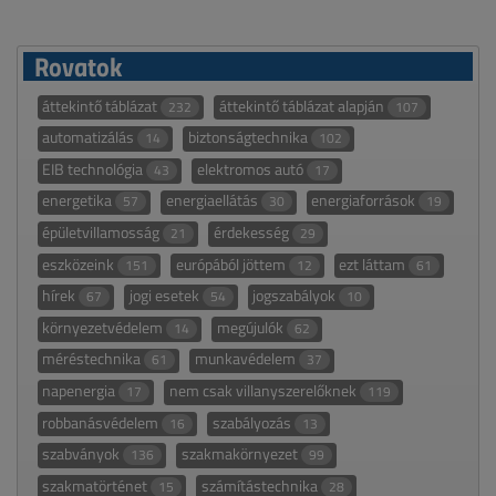
Rovatok
áttekintő táblázat
áttekintő táblázat alapján
232
107
automatizálás
biztonságtechnika
14
102
EIB technológia
elektromos autó
43
17
energetika
energiaellátás
energiaforrások
57
30
19
épületvillamosság
érdekesség
21
29
eszközeink
európából jöttem
ezt láttam
151
12
61
hírek
jogi esetek
jogszabályok
67
54
10
környezetvédelem
megújulók
14
62
méréstechnika
munkavédelem
61
37
napenergia
nem csak villanyszerelőknek
17
119
robbanásvédelem
szabályozás
16
13
szabványok
szakmakörnyezet
136
99
szakmatörténet
számítástechnika
15
28