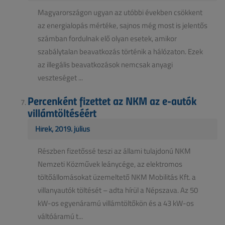
Magyarországon ugyan az utóbbi években csökkent
az energialopás mértéke, sajnos még most is jelentős
számban fordulnak elő olyan esetek, amikor
szabálytalan beavatkozás történik a hálózaton. Ezek
az illegális beavatkozások nemcsak anyagi
veszteséget ...
Percenként fizettet az NKM az e-autók
villámtöltéséért
Hírek, 2019. július
Részben fizetőssé teszi az állami tulajdonú NKM
Nemzeti Közművek leánycége, az elektromos
töltőállomásokat üzemeltető NKM Mobilitás Kft. a
villanyautók töltését – adta hírül a Népszava. Az 50
kW-os egyenáramú villámtöltőkön és a 43 kW-os
váltóáramú t...