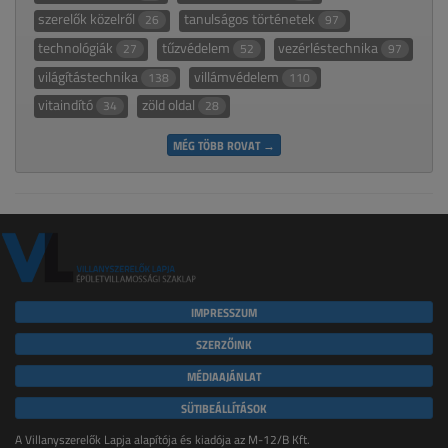
szerelők közelről
tanulságos történetek
26
97
technológiák
tűzvédelem
vezérléstechnika
27
52
97
világítástechnika
villámvédelem
138
110
vitaindító
zöld oldal
34
28
MÉG TÖBB ROVAT →
IMPRESSZUM
SZERZŐINK
MÉDIAAJÁNLAT
SÜTIBEÁLLÍTÁSOK
A Villanyszerelők Lapja alapítója és kiadója az M-12/B Kft.