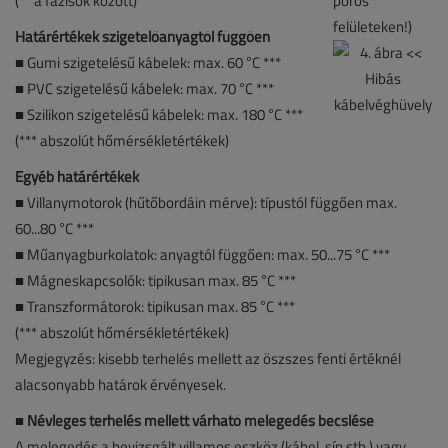
(** a fázisok között)
Határértékek szigetelőanyagtól függően
■
Gumi szigetelésű kábelek: max. 60 °C ***
■ PVC szigetelésű kábelek: max. 70 °C ***
■ Szilikon szigetelésű kábelek: max. 180 °C ***
(*** abszolút hőmérsékletértékek)
Egyéb határértékek
■
Villanymotorok (hűtőbordáin mérve): típustól függően max.
60...80 °C ***
■ Műanyagburkolatok: anyagtól függően: max. 50...75 °C ***
■ Mágneskapcsolók: tipikusan max. 85 °C ***
■ Transzformátorok: tipikusan max. 85 °C ***
(*** abszolút hőmérsékletértékek)
Megjegyzés: kisebb terhelés mellett az öszszes fenti értéknél
alacsonyabb határok érvényesek.
■
Névleges terhelés mellett várható melegedés becslése
A melegedés a bevizsgált villamos eszköz (kábel, sín stb.) vagy