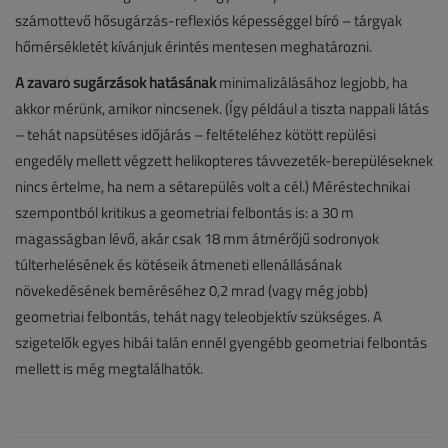
számottevő hősugárzás-reflexiós képességgel bíró – tárgyak
hőmérsékletét kívánjuk érintés mentesen meghatározni.
A zavaró sugárzások hatásának
minimalizálásához legjobb, ha
akkor mérünk, amikor nincsenek. (Így például a tiszta nappali látás
– tehát napsütéses időjárás – feltételéhez kötött repülési
engedély mellett végzett helikopteres távvezeték-berepüléseknek
nincs értelme, ha nem a sétarepülés volt a cél.) Méréstechnikai
szempontból kritikus a geometriai felbontás is: a 30 m
magasságban lévő, akár csak 18 mm átmérőjű sodronyok
túlterhelésének és kötéseik átmeneti ellenállásának
növekedésének beméréséhez 0,2 mrad (vagy még jobb)
geometriai felbontás, tehát nagy teleobjektív szükséges. A
szigetelők egyes hibái talán ennél gyengébb geometriai felbontás
mellett is még megtalálhatók.