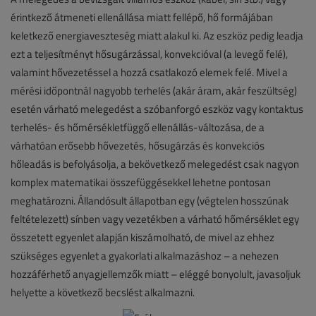
érintkező átmeneti ellenállása miatt fellépő, hő formájában
keletkező energiaveszteség miatt alakul ki. Az eszköz pedig leadja
ezt a teljesítményt hősugárzással, konvekcióval (a levegő felé),
valamint hővezetéssel a hozzá csatlakozó elemek felé. Mivel a
mérési időpontnál nagyobb terhelés (akár áram, akár feszültség)
esetén várható melegedést a szóbanforgó eszköz vagy kontaktus
terhelés- és hőmérsékletfüggő ellenállás-változása, de a
várhatóan erősebb hővezetés, hősugárzás és konvekciós
hőleadás is befolyásolja, a bekövetkező melegedést csak nagyon
komplex matematikai összefüggésekkel lehetne pontosan
meghatározni. Állandósult állapotban egy (végtelen hosszúnak
feltételezett) sínben vagy vezetékben a várható hőmérséklet egy
összetett egyenlet alapján kiszámolható, de mivel az ehhez
szükséges egyenlet a gyakorlati alkalmazáshoz – a nehezen
hozzáférhető anyagjellemzők miatt – eléggé bonyolult, javasoljuk
helyette a következő becslést alkalmazni.