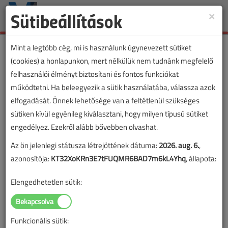
Sütibeállítások
×
Toggle
naviga
Mint a legtöbb cég, mi is használunk úgynevezett sütiket
(cookies) a honlapunkon, mert nélkülük nem tudnánk megfelelő
felhasználói élményt biztosítani és fontos funkciókat
működtetni. Ha beleegyezik a sütik használatába, válassza azok
elfogadását. Önnek lehetősége van a feltétlenül szükséges
sütiken kívül egyénileg kiválasztani, hogy milyen típusú sütiket
engedélyez. Ezekről alább bővebben olvashat.
Az ön jelenlegi státusza létrejöttének dátuma:
2026. aug. 6.
,
azonosítója:
KT32XoKRn3E7tFUQMR6BAD7m6kL4Yhq
, állapota:
Elengedhetetlen sütik:
Funkcionális sütik:
Lapszám: