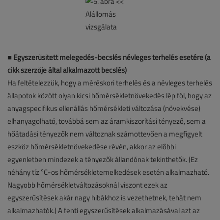
■
Egyszerűsített melegedés-becslés névleges terhelés esetére (a
cikk szerzője által alkalmazott becslés)
Ha feltételezzük, hogy a méréskori terhelés és a névleges terhelés
állapotok között olyan kicsi hőmérsékletnövekedés lép föl, hogy az
anyagspecifikus ellenállás hőmérsékleti változása (növekvése)
elhanyagolható, továbbá sem az áramkiszorítási tényező, sem a
hőátadási tényezők nem változnak számottevően a megfigyelt
eszköz hőmérsékletnövekedése révén, akkor az előbbi
egyenletben mindezek a tényezők állandónak tekinthetők. (Ez
néhány tíz °C-os hőmérsékletemelkedések esetén alkalmazható.
Nagyobb hőmérsékletváltozásoknál viszont ezek az
egyszerűsítések akár nagy hibákhoz is vezethetnek, tehát nem
alkalmazhatók.) A fenti egyszerűsítések alkalmazásával azt az