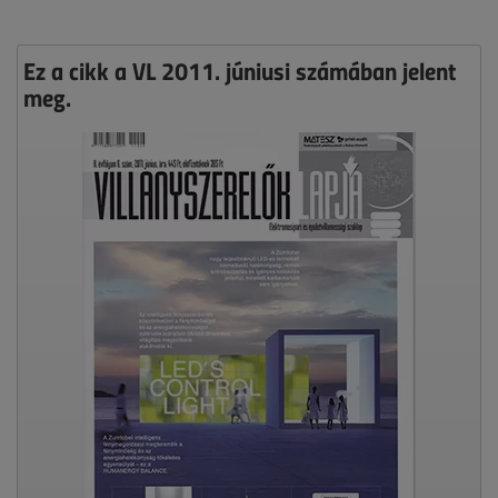
Ez a cikk a VL 2011. júniusi számában jelent
meg.