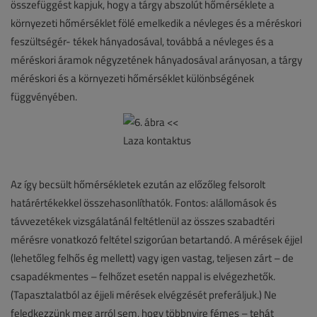
összefüggést kapjuk, hogy a tárgy abszolút hőmérséklete a
környezeti hőmérséklet fölé emelkedik a névleges és a méréskori
feszültségér- tékek hányadosával, továbbá a névleges és a
méréskori áramok négyzetének hányadosával arányosan, a tárgy
méréskori és a környezeti hőmérséklet különbségének
függvényében.
Az így becsült hőmérsékletek ezután az előzőleg felsorolt
határértékekkel összehasonlíthatók. Fontos: alállomások és
távvezetékek vizsgálatánál feltétlenül az összes szabadtéri
mérésre vonatkozó feltétel szigorúan betartandó. A mérések éjjel
(lehetőleg felhős ég mellett) vagy igen vastag, teljesen zárt – de
csapadékmentes – felhőzet esetén nappal is elvégezhetők.
(Tapasztalatból az éjjeli mérések elvégzését preferáljuk.) Ne
feledkezzünk meg arról sem, hogy többnyire fémes – tehát