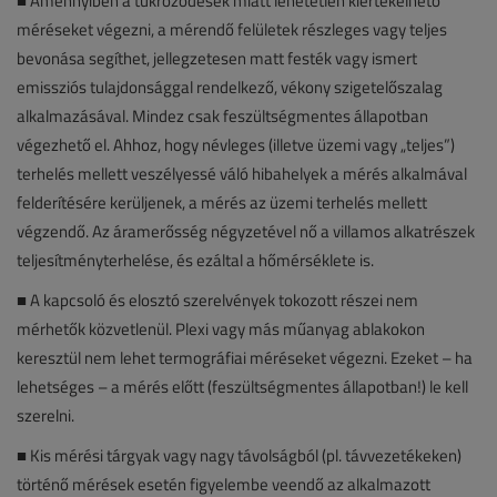
■ Amennyiben a tükröződések miatt lehetetlen kiértékelhető
méréseket végezni, a mérendő felületek részleges vagy teljes
bevonása segíthet, jellegzetesen matt festék vagy ismert
emissziós tulajdonsággal rendelkező, vékony szigetelőszalag
alkalmazásával. Mindez csak feszültségmentes állapotban
végezhető el. Ahhoz, hogy névleges (illetve üzemi vagy „teljes”)
terhelés mellett veszélyessé váló hibahelyek a mérés alkalmával
felderítésére kerüljenek, a mérés az üzemi terhelés mellett
végzendő. Az áramerősség négyzetével nő a villamos alkatrészek
teljesítményterhelése, és ezáltal a hőmérséklete is.
■ A kapcsoló és elosztó szerelvények tokozott részei nem
mérhetők közvetlenül. Plexi vagy más műanyag ablakokon
keresztül nem lehet termográfiai méréseket végezni. Ezeket – ha
lehetséges – a mérés előtt (feszültségmentes állapotban!) le kell
szerelni.
■ Kis mérési tárgyak vagy nagy távolságból (pl. távvezetékeken)
történő mérések esetén figyelembe veendő az alkalmazott