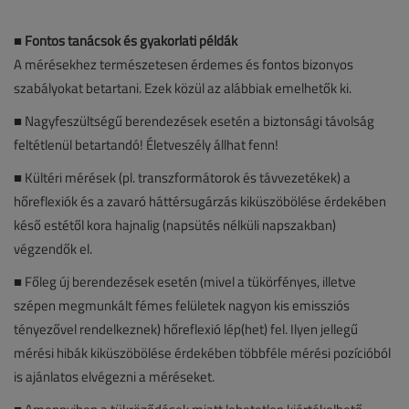
■
Fontos tanácsok és gyakorlati példák
A mérésekhez természetesen érdemes és fontos bizonyos
szabályokat betartani. Ezek közül az alábbiak emelhetők ki.
■ Nagyfeszültségű berendezések esetén a biztonsági távolság
feltétlenül betartandó! Életveszély állhat fenn!
■ Kültéri mérések (pl. transzformátorok és távvezetékek) a
hőreflexiók és a zavaró háttérsugárzás kiküszöbölése érdekében
késő estétől kora hajnalig (napsütés nélküli napszakban)
végzendők el.
■ Főleg új berendezések esetén (mivel a tükörfényes, illetve
szépen megmunkált fémes felületek nagyon kis emissziós
tényezővel rendelkeznek) hőreflexió lép(het) fel. Ilyen jellegű
mérési hibák kiküszöbölése érdekében többféle mérési pozícióból
is ajánlatos elvégezni a méréseket.