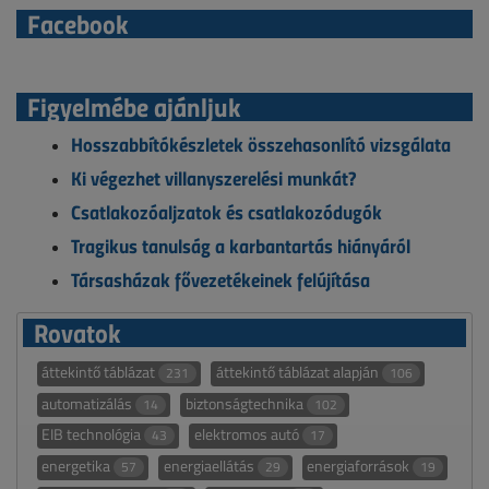
Facebook
Figyelmébe ajánljuk
Hosszabbítókészletek összehasonlító vizsgálata
Ki végezhet villanyszerelési munkát?
Csatlakozóaljzatok és csatlakozódugók
Tragikus tanulság a karbantartás hiányáról
Társasházak fővezetékeinek felújítása
Rovatok
áttekintő táblázat
áttekintő táblázat alapján
231
106
automatizálás
biztonságtechnika
14
102
EIB technológia
elektromos autó
43
17
energetika
energiaellátás
energiaforrások
57
29
19