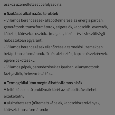
eszköz üzemeltetését befolyásolná.
■
Szokásos alkalmazási területek
-
Villamos berendezések állapotfelmérése az energiaiparban:
generátorok, transzformátorok, szigetelők, kapcsolók, levezetők,
kábelek, kötések, elosztók... (magas-, közép- és kisfeszültségű
hálózatokban egyaránt).
- Villamos berendezések ellenőrzése a termelési üzemekben:
betáp-transzformátorok, fő- és alelosztók, kapcsolószekrények,
egyéni bekötések...
- Villamos gépek, berendezések az iparban: villanymotorok,
fázisjavítók, frekvenciaváltók...
■
Termográfiai úton megtalálható villamos hibák
A feltérképezhető problémák körét az alábbi listával lehet
érzékeltetni:
■ alulméretezett (túlterhelt) kábelek, kapcsolószerelvények,
kötések, transzformátorok;