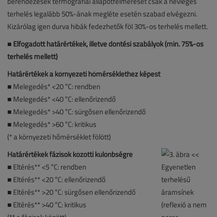
berendezések termográfiai állapotfelmérését csak a névleges
terhelés legalább 50%-ának megléte esetén szabad elvégezni.
Kizárólag igen durva hibák fedezhetők föl 30%-os terhelés mellett.
■
Elfogadott határértékek, illetve döntési szabályok (min. 75%-os
terhelés mellett)
Határértékek a környezeti hőmérséklethez képest
■ Melegedés* <20 °C: rendben
■ Melegedés* <40 °C: ellenőrizendő
■ Melegedés* >40 °C: sürgősen ellenőrizendő
■ Melegedés* >60 °C: kritikus
(* a környezeti hőmérséklet fölött)
Határértékek fázisok közötti különbségre
■
Eltérés** <5 °C: rendben
■ Eltérés** <20 °C: ellenőrizendő
■ Eltérés** >20 °C: sürgősen ellenőrizendő
■ Eltérés** >40 °C: kritikus