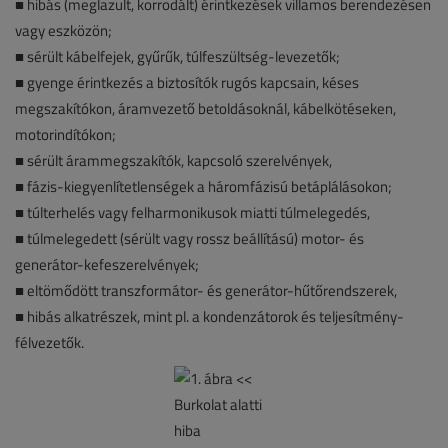
■ hibás (meglazult, korrodált) érintkezések villamos berendezésen
vagy eszközön;
■ sérült kábelfejek, gyűrűk, túlfeszültség-levezetők;
■ gyenge érintkezés a biztosítók rugós kapcsain, késes
megszakítókon, áramvezető betoldásoknál, kábelkötéseken,
motorindítókon;
■ sérült árammegszakítók, kapcsoló szerelvények,
■ fázis-kiegyenlítetlenségek a háromfázisú betáplálásokon;
■ túlterhelés vagy felharmonikusok miatti túlmelegedés,
■ túlmelegedett (sérült vagy rossz beállítású) motor- és
generátor-kefeszerelvények;
■ eltömődött transzformátor- és generátor-hűtőrendszerek,
■ hibás alkatrészek, mint pl. a kondenzátorok és teljesítmény-
félvezetők.