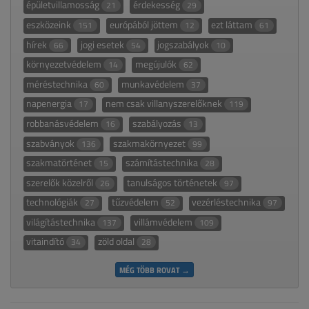
épületvillamosság
érdekesség
21
29
eszközeink
európából jöttem
ezt láttam
151
12
61
hírek
jogi esetek
jogszabályok
66
54
10
környezetvédelem
megújulók
14
62
méréstechnika
munkavédelem
60
37
napenergia
nem csak villanyszerelőknek
17
119
robbanásvédelem
szabályozás
16
13
szabványok
szakmakörnyezet
136
99
szakmatörténet
számítástechnika
15
28
szerelők közelről
tanulságos történetek
26
97
technológiák
tűzvédelem
vezérléstechnika
27
52
97
világítástechnika
villámvédelem
137
109
vitaindító
zöld oldal
34
28
MÉG TÖBB ROVAT →