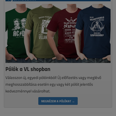
Pólók a VL shopban
Válasszon új, egyedi pólóinkból! Új előfizetés vagy meglévő
meghosszabbítása esetén egy vagy két pólót jelentős
kedvezménnyel vásárolhat.
MEGNÉZEM A PÓLÓKAT →