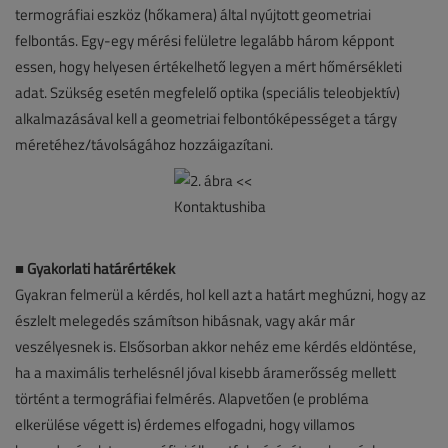
termográfiai eszköz (hőkamera) által nyújtott geometriai
felbontás. Egy-egy mérési felületre legalább három képpont
essen, hogy helyesen értékelhető legyen a mért hőmérsékleti
adat. Szükség esetén megfelelő optika (speciális teleobjektív)
alkalmazásával kell a geometriai felbontóképességet a tárgy
méretéhez/távolságához hozzáigazítani.
■
Gyakorlati határértékek
Gyakran felmerül a kérdés, hol kell azt a határt meghúzni, hogy az
észlelt melegedés számítson hibásnak, vagy akár már
veszélyesnek is. Elsősorban akkor nehéz eme kérdés eldöntése,
ha a maximális terhelésnél jóval kisebb áramerősség mellett
történt a termográfiai felmérés. Alapvetően (e probléma
elkerülése végett is) érdemes elfogadni, hogy villamos