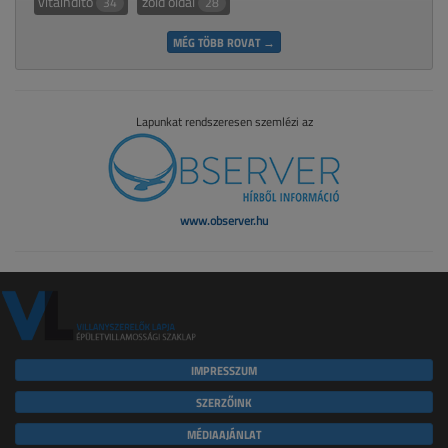
vitaindító
zöld oldal
34
28
MÉG TÖBB ROVAT →
Lapunkat rendszeresen szemlézi az
www.observer.hu
IMPRESSZUM
SZERZŐINK
MÉDIAAJÁNLAT