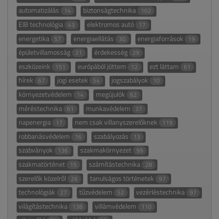
automatizálás
biztonságtechnika
14
102
EIB technológia
elektromos autó
43
17
energetika
energiaellátás
energiaforrások
57
30
19
épületvillamosság
érdekesség
21
29
eszközeink
európából jöttem
ezt láttam
151
12
61
hírek
jogi esetek
jogszabályok
67
54
10
környezetvédelem
megújulók
14
62
méréstechnika
munkavédelem
61
37
napenergia
nem csak villanyszerelőknek
17
119
robbanásvédelem
szabályozás
16
13
szabványok
szakmakörnyezet
136
99
szakmatörténet
számítástechnika
15
28
szerelők közelről
tanulságos történetek
26
97
technológiák
tűzvédelem
vezérléstechnika
27
52
97
világítástechnika
villámvédelem
138
110