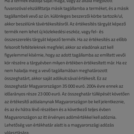
Ha a termék eladója saját maga, vagy az általa megbízott
fuvarozóval elszállíttatja másik tagállamba a terméket, és a másik
tagállambeli vevő az ún. különleges beszerzői körbe tartozik/ul,
akkor beszélünk távértékesítésről. Az értékesítés tárgyát képező
termék nem lehet új közlekedési eszköz, vagy fel- és
összeszerelés tárgyát képező termék. Ha az értékesítés az előbb
felsorolt feltételeknek megfelel, akkor az eladónak azt kell
figyelemmel kísérnie, hogy az adott tagállamba az említett vevői
kör részére a tárgyévben milyen értékben értékesített már. Ha ez
nem haladja meg a vevő tagállamában meghatározott
összeghatárt, akkor saját adókulcsával értékesít. Ez az
összeghatár Magyarországon 35 000 euró. 2004 évre ennek az
időarányos része 23 000 euró. Az összeghatár túllépését követően
az értékesítő adóalanynak Magyarországon be kell jelentkeznie,
és az év hátra lévő részében és a következő teljes évben
Magyarországon az itt érvényes adómértékkel kell adóznia.
Lehetőség van értékhatár alatt is a magyarországi adózás
választására.