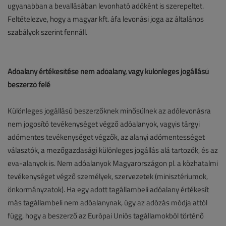
ugyanabban a bevallásában levonható adóként is szerepeltet.
Feltételezve, hogy a magyar kft. áfa levonási joga az általános
szabályok szerint fennáll.
Adóalany értékesítése nem adóalany, vagy különleges jogállású
beszerző felé
Különleges jogállású beszerzőknek minősülnek az adólevonásra
nem jogosító tevékenységet végző adóalanyok, vagyis tárgyi
adómentes tevékenységet végzők, az alanyi adómentességet
választók, a mezőgazdasági különleges jogállás alá tartozók, és az
eva-alanyok is. Nem adóalanyok Magyarországon pl. a közhatalmi
tevékenységet végző személyek, szervezetek (minisztériumok,
önkormányzatok). Ha egy adott tagállambeli adóalany értékesít
más tagállambeli nem adóalanynak, úgy az adózás módja attól
függ, hogy a beszerző az Európai Uniós tagállamokból történő