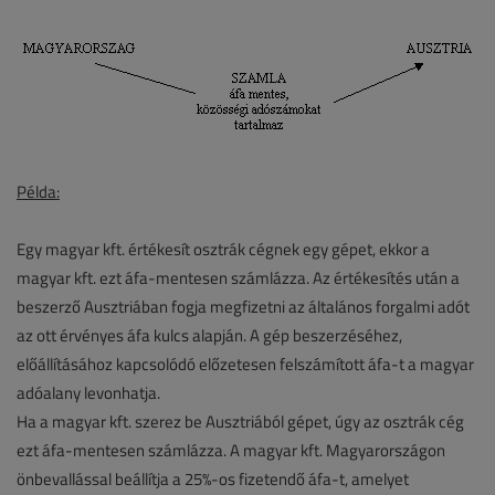
Példa:
Egy magyar kft. értékesít osztrák cégnek egy gépet, ekkor a
magyar kft. ezt áfa-mentesen számlázza. Az értékesítés után a
beszerző Ausztriában fogja megfizetni az általános forgalmi adót
az ott érvényes áfa kulcs alapján. A gép beszerzéséhez,
előállításához kapcsolódó előzetesen felszámított áfa-t a magyar
adóalany levonhatja.
Ha a magyar kft. szerez be Ausztriából gépet, úgy az osztrák cég
ezt áfa-mentesen számlázza. A magyar kft. Magyarországon
önbevallással beállítja a 25%-os fizetendő áfa-t, amelyet