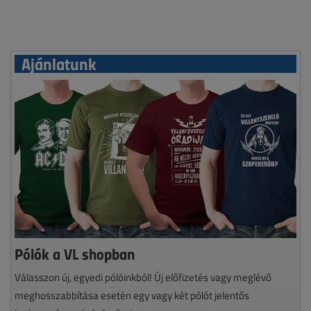
Ajánlatunk
Pólók a VL shopban
Válasszon új, egyedi pólóinkból! Új előfizetés vagy meglévő
meghosszabbítása esetén egy vagy két pólót jelentős