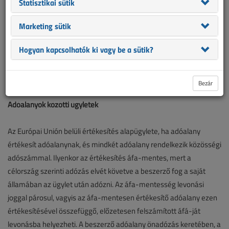
Statisztikai sütik
Európai Unióhoz való csatlakozásunk miatt megváltozott szabályok az
áfa-törvényben
Marketing sütik
Hogyan kapcsolhatók ki vagy be a sütik?
Múlt havi számunkban az Európai Unióhoz való csatlakozásunk
miatt az áfa-törvényben megváltozott szabályokról írtunk, most
ezt egészítjük ki néhány gyakorlati példával, asznos tudnivalóval.
Bezár
Adóalanyok közötti ügyletek
Az Európai Unión belüli értékesítés alapügylete, ha adóalany
értékesít adóalanynak, és mindkét adóalany rendelkezik közösségi
adószámmal. Ilyenkor az értékesítés áfa-mentes, mert a
célország szerinti adózás elvét követve a beszerző fog a saját
államában az ügylet után adózni. Az áfa-mentesség levonási
joggal párosul, vagyis az áfa-mentesen értékesítő adóalany ezen
értékesítésével összefüggő, előzetesen felszámított áfá-ját
levonásba helyezheti. A beszerző adóalany önadózás keretében, a