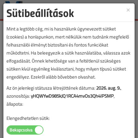
Sütibeállítások
×
Toggle
naviga
Mint a legtöbb cég, mi is használunk úgynevezett sütiket
(cookies) a honlapunkon, mert nélkülük nem tudnánk megfelelő
felhasználói élményt biztosítani és fontos funkciókat
működtetni. Ha beleegyezik a sütik használatába, válassza azok
elfogadását. Önnek lehetősége van a feltétlenül szükséges
sütiken kívül egyénileg kiválasztani, hogy milyen típusú sütiket
engedélyez. Ezekről alább bővebben olvashat.
Az ön jelenlegi státusza létrejöttének dátuma:
2026. aug. 9.
,
azonosítója:
yHQWYwD985kJQ1RCA4mvOs3Qh4IPSMP
,
állapota:
Elengedhetetlen sütik:
Lapszám: