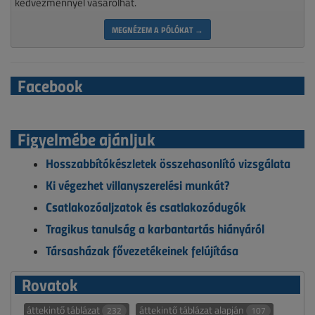
kedvezménnyel vásárolhat.
MEGNÉZEM A PÓLÓKAT →
Facebook
Figyelmébe ajánljuk
Hosszabbítókészletek összehasonlító vizsgálata
Ki végezhet villanyszerelési munkát?
Csatlakozóaljzatok és csatlakozódugók
Tragikus tanulság a karbantartás hiányáról
Társasházak fővezetékeinek felújítása
Rovatok
áttekintő táblázat
áttekintő táblázat alapján
232
107