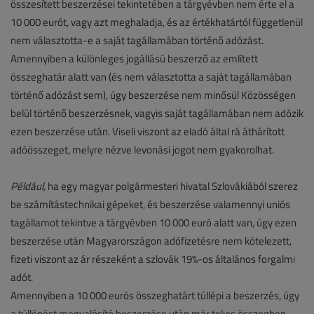
összesített beszerzései tekintetében a tárgyévben nem érte el a
10 000 eurót, vagy azt meghaladja, és az értékhatártól függetlenül
nem választotta-e a saját tagállamában történő adózást.
Amennyiben a különleges jogállású beszerző az említett
összeghatár alatt van (és nem választotta a saját tagállamában
történő adózást sem), úgy beszerzése nem minősül Közösségen
belül történő beszerzésnek, vagyis saját tagállamában nem adózik
ezen beszerzése után. Viseli viszont az eladó által rá áthárított
adóösszeget, melyre nézve levonási jogot nem gyakorolhat.
Például,
ha egy magyar polgármesteri hivatal Szlovákiából szerez
be számítástechnikai gépeket, és beszerzése valamennyi uniós
tagállamot tekintve a tárgyévben 10 000 euró alatt van, úgy ezen
beszerzése után Magyarországon adófizetésre nem kötelezett,
fizeti viszont az ár részeként a szlovák 19%-os általános forgalmi
adót.
Amennyiben a 10 000 eurós összeghatárt túllépi a beszerzés, úgy
a túllépést megvalósító beszerzése után már teljes összegben