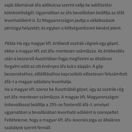
saját államának áfa adókulcsa szerint vallja be adófizetési
kötelezettségét. Ugyanabban az áfa bevallásban beállítja az áfát
levonhatóként is. Ez Magyarországon javítja a vállalkozások
pénzügyi helyzetét, és egyben a költségvetésnek kiesést jelent.
Példa:
Ha egy magyar kft. értékesít osztrák cégnek egy gépet,
ekkor a magyar kft. ezt áfa-mentesen számlázza. Az értékesítés
után a beszerző Ausztriában fogja megfizetni az általános
forgalmi adót az ott érvényes áfa kulcs alapján. A gép
beszerzéséhez, előállításához kapcsolódó előzetesen felszámított
áfá-t a magyar adóalany levonhatja.
Ha a magyar kft. szerez be Ausztriából gépet, úgy az osztrák cég
ezt áfa-mentesen számlázza. A magyar kft. Magyarországon
önbevallással beállítja a 25%-os fizetendő áfá-t, amelyet
ugyanabban a bevallásában levonható adóként is szerepeltet.
Feltételezve, hogy a magyar kft. áfa-levonási joga az általános
szabályok szerint fennáll.