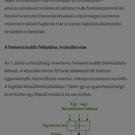
teljes fordulatszám-tartományban (a fordulatszám-
visszacsatolással rendelkező változat nulla fordulatszámnál is).
Ezekkel a korszerű berendezésekkel a közönséges aszinkron
motorral működő hajtások már a szervo hajtások alkalmazási
területére is betörtek.
A frekvenciaváltó felépítése, működési elve
Az 1. ábrán a feszültség-inverteres frekvenciaváltó blokkvázlata
látható. A készülék három fő funkcióblokkból áll: hálózati
egyenirányító, háromfázisú inverter, mikroprocesszoros vezérlés.
A legtöbb készüléknél (általában 75kW-ig) az egyenfeszültségű
áramkörbe egy fékező modul is be van építve.