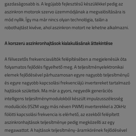
gazdaságosabb is. A legújabb fejlesztésű készülékkel pedig az
aszinkron motorok szervo üzemmódjának a megvalósítására is
mód nyílik. Így ma már nincs olyan technológia, talán a
robothajtást kivéve, ahol aszinkron motort ne lehetne alkalmazni.
A korszerű aszinkronhajtások kialakulásának áttekintése
A félvezetős frekvenciaváltók felépítésében a megjelenésük óta
folyamatos fejlődés figyelhető meg. A teljesítményelektronikai
elemek fejlődésével párhuzamosan egyre nagyobb teljesítményű
és egyre nagyobb kapcsolási frekvenciájú invertereket tartalmazó
hajtások születtek. Ma már a gyors, negyedik generációs
intelligens teljesítménymodulokból készült impulzusszélesség
modulációs (ISZM vagy más néven PWM) inverterekkel a 20kHz
fölötti kapcsolási frekvencia is elérhető, az ezekből felépített
aszinkronhajtások teljesítménye pedig megközelíti az egy
megawattot. A hajtások teljesítmény-áramkörének fejlődésével