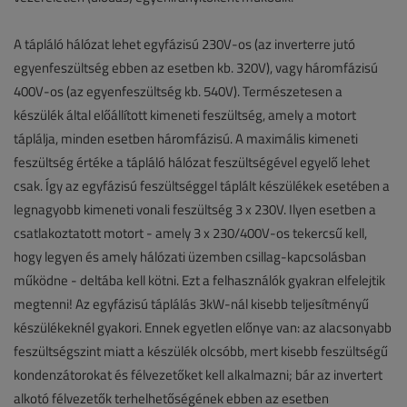
A tápláló hálózat lehet egyfázisú 230V-os (az inverterre jutó
egyenfeszültség ebben az esetben kb. 320V), vagy háromfázisú
400V-os (az egyenfeszültség kb. 540V). Természetesen a
készülék által előállított kimeneti feszültség, amely a motort
táplálja, minden esetben háromfázisú. A maximális kimeneti
feszültség értéke a tápláló hálózat feszültségével egyelő lehet
csak. Így az egyfázisú feszültséggel táplált készülékek esetében a
legnagyobb kimeneti vonali feszültség 3 x 230V. Ilyen esetben a
csatlakoztatott motort - amely 3 x 230/400V-os tekercsű kell,
hogy legyen és amely hálózati üzemben csillag-kapcsolásban
működne - deltába kell kötni. Ezt a felhasználók gyakran elfelejtik
megtenni! Az egyfázisú táplálás 3kW-nál kisebb teljesítményű
készülékeknél gyakori. Ennek egyetlen előnye van: az alacsonyabb
feszültségszint miatt a készülék olcsóbb, mert kisebb feszültségű
kondenzátorokat és félvezetőket kell alkalmazni; bár az invertert
alkotó félvezetők terhelhetőségének ebben az esetben