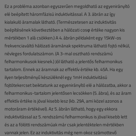
Ez a probléma azonban egyszerűen megoldható az egyenirányító
elé beépített háromfázisú induktivitással. A 3. ábrán az így
kialakuló áramalak látható. (Természetesen az induktivitás
beépítésének következtében a hálózati cosφ értéke nagyon kis
mértékben 1 alá csökken.) A 4. ábrán példaként egy 15kW-os
frekvenciaváltó hálózati áramának spektruma látható fojtó nélkül,
névleges fordulatszámon. (A 3-mal osztható rendszámú
felharmonikusok kiesnek.) Jól látható a jelentős felharmonikus
tartalom. Ennek az áramnak az effektív értéke kb. 45A. Ha egy
ilyen teljesítményű készüléknél egy 1mH induktivitású
fojtótekercset beiktatunk az egyenirányító elé a hálózatba, akkor a
felharmonikus-tartalom jelentősen lecsökken (5. ábra), és az áram
effektív értéke is jóval kisebb lesz (kb. 29A, ami közel azonos a
motoráram értékével). Az 5. ábrán látható, hogy egy ekkora
induktivitással az 5. rendszámú felharmonikus is jóval kisebb lett
és az a fölötti rendszámúak már csak jelentéktelen mértékben
vannak jelen. Ez az induktivitás még nem okoz számottevő