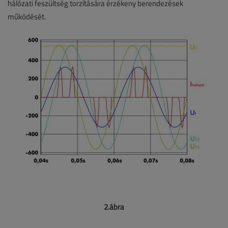
hálózati feszültség torzítására érzékeny berendezések
működését.
2.ábra