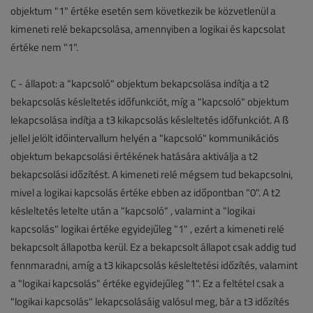
objektum "1" értéke esetén sem következik be közvetlenül a
kimeneti relé bekapcsolása, amennyiben a logikai és kapcsolat
értéke nem "1".
C - állapot: a "kapcsoló" objektum bekapcsolása indítja a t2
bekapcsolás késleltetés időfunkciót, míg a "kapcsoló" objektum
lekapcsolása indítja a t3 kikapcsolás késleltetés időfunkciót. A ß
jellel jelölt időintervallum helyén a "kapcsoló" kommunikációs
objektum bekapcsolási értékének hatására aktiválja a t2
bekapcsolási időzítést. A kimeneti relé mégsem tud bekapcsolni,
mivel a logikai kapcsolás értéke ebben az időpontban "0". A t2
késleltetés letelte után a "kapcsoló" , valamint a "logikai
kapcsolás" logikai értéke egyidejűleg "1" , ezért a kimeneti relé
bekapcsolt állapotba kerül. Ez a bekapcsolt állapot csak addig tud
fennmaradni, amíg a t3 kikapcsolás késleltetési időzítés, valamint
a "logikai kapcsolás" értéke egyidejűleg "1". Ez a feltétel csak a
"logikai kapcsolás" lekapcsolásáig valósul meg, bár a t3 időzítés