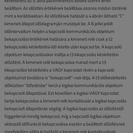
késleltetést az 5. ábra paraméterező ablaka szerint lehet
beállítani. Az időzítés értékének beállítása azonos módon történik
mint a korábbiakban. Az időzítések hatását a 4.ábrán látható "C"
kimeneti állapot idődiagramján mutatjuk be. A ß jellel jelölt
időintervallum helyén a kapcsoló kommunikációs objektum
bekapcsolási értékének hatására a kimeneti relé csak a t2
bekapcsolás késleltetési idő letelte után kapcsol be. A kapcsoló
objektum lekapcsolásakor indítja a t3 kikapcsolás késleltetési
időzítést. A kimeneti relé bekapcsolva marad mert a t3
kikapcsolási késleltetés a VAGY kapcsolat révén a kapcsoló
objektumot továbbra is "bekapcsolt"-nak látja. A t3 időkésleltetés
időközben "átfedésbe" kerül a logikai kommunikációs objektum
bekapcsolt állapotával. Ezt követően a logikai VAGY kapcsolat
tartja bekapcsolva a kimeneti relé kontaktusát a logikai kapcsolás
bekapcsolt állapotának végéig. A logikai kapcsolás az időzítéstől
függetlenül mindig bekapcsol, míg a kapcsoló logikai objektum
aktivizált időfunkció bekapcsolása esetén a beállított időzítésnek
megfelelően váltja ki hatását a kimeneti relé kontaktusának