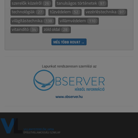
szerelők közelről
tanulságos történetek
26
97
technológiák
tűzvédelem
vezérléstechnika
27
52
97
világítástechnika
villámvédelem
138
110
vitaindító
zöld oldal
34
28
MÉG TÖBB ROVAT →
Lapunkat rendszeresen szemlézi az
www.observer.hu