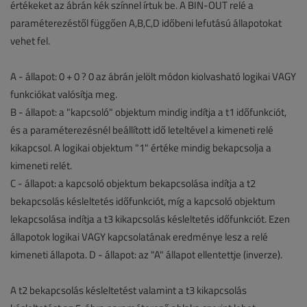
értékeket az ábrán kék színnel írtuk be. A BIN-OUT relé a
paraméterezéstől függően A,B,C,D időbeni lefutású állapotokat
vehet fel.
A - állapot: 0 + 0 ? 0 az ábrán jelölt módon kiolvasható logikai VAGY
funkciókat valósítja meg.
B - állapot: a "kapcsoló" objektum mindig indítja a t1 időfunkciót,
és a paraméterezésnél beállított idő leteltével a kimeneti relé
kikapcsol. A logikai objektum "1" értéke mindig bekapcsolja a
kimeneti relét.
C - állapot: a kapcsoló objektum bekapcsolása indítja a t2
bekapcsolás késleltetés időfunkciót, míg a kapcsoló objektum
lekapcsolása indítja a t3 kikapcsolás késleltetés időfunkciót. Ezen
állapotok logikai VAGY kapcsolatának eredménye lesz a relé
kimeneti állapota. D - állapot: az "A" állapot ellentettje (inverze).
A t2 bekapcsolás késleltetést valamint a t3 kikapcsolás