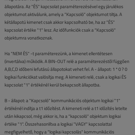
állapotára. Az "ÉS" kapcsolat paraméterezésével egy járulékos
objektumot aktiválunk, amely a "Kapcsoló" objektumot tiltja. A
kétállapotú kimenet csak akkor kapcsolható be, ha az "ÉS"
kapcsolat értéke "1" lesz. Az időfunkciók csak a "Kapcsoló"
objektumra vonatkoznak.
Ha "NEM ÉS" -t paraméterezünk, a kimenet ellentétesen
(invertálva) működik. A BIN-OUT relé a paraméterezéstől függően
A,B,C,D időbeni lefutású állapotokat vehet fel. A - állapot: 1 * 0 ? 0
logikai funkciókat valósítja meg. A kimeneti relé, csak a logikai ÉS
kapcsolat "1" értékénél kerül bekapcsolt állapotba.
B - állapot: a "Kapcsoló" kommunikációs objektum logikai "1"
értékénél indítja a t1 időzítést. A kimeneti relé a t1 időzítés letelte
után kikapcsol, még akkor is, ha a "kapcsoló" objektum logikai
értéke "1". Összehasonlítva a logikai "VAGY" kapcsolattal
megfigyelhető, hogy a "logikai kapcsolás" kommunikációs