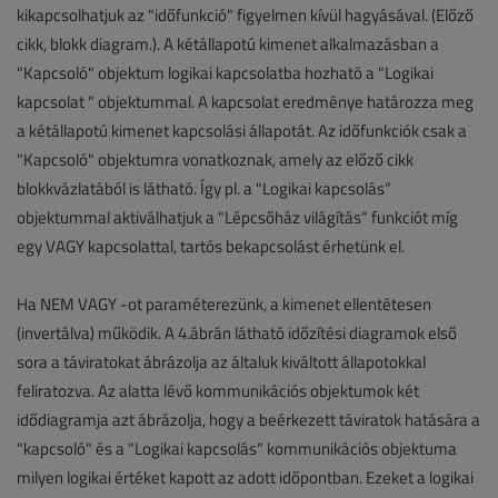
kikapcsolhatjuk az "időfunkció" figyelmen kívül hagyásával. (Előző
cikk, blokk diagram.). A kétállapotú kimenet alkalmazásban a
"Kapcsoló" objektum logikai kapcsolatba hozható a "Logikai
kapcsolat " objektummal. A kapcsolat eredménye határozza meg
a kétállapotú kimenet kapcsolási állapotát. Az időfunkciók csak a
"Kapcsoló" objektumra vonatkoznak, amely az előző cikk
blokkvázlatából is látható. Így pl. a "Logikai kapcsolás“
objektummal aktiválhatjuk a "Lépcsőház világítás“ funkciót míg
egy VAGY kapcsolattal, tartós bekapcsolást érhetünk el.
Ha NEM VAGY -ot paraméterezünk, a kimenet ellentétesen
(invertálva) működik. A 4.ábrán látható időzítési diagramok első
sora a táviratokat ábrázolja az általuk kiváltott állapotokkal
feliratozva. Az alatta lévő kommunikációs objektumok két
idődiagramja azt ábrázolja, hogy a beérkezett táviratok hatására a
"kapcsoló" és a "Logikai kapcsolás" kommunikációs objektuma
milyen logikai értéket kapott az adott időpontban. Ezeket a logikai