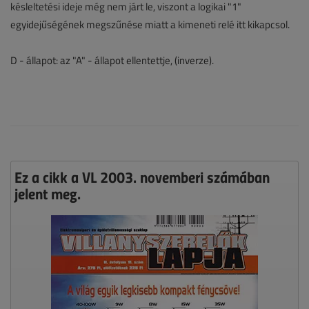
késleltetési ideje még nem járt le, viszont a logikai "1"
egyidejűségének megszűnése miatt a kimeneti relé itt kikapcsol.
D - állapot: az "A" - állapot ellentettje, (inverze).
Ez a cikk a VL 2003. novemberi számában
jelent meg.