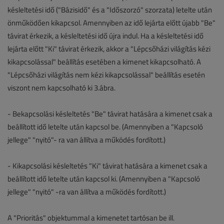
késleltetési idő ("Bázisidő" és a "Időszorzó" szorzata) letelte után
önműködően kikapcsol. Amennyiben az idő lejárta előtt újabb "Be"
távirat érkezik, a késleltetési idő újra indul. Ha a késleltetési idő
lejárta előtt "Ki" távirat érkezik, akkor a "Lépcsőházi világítás kézi
kikapcsolással" beállítás esetében a kimenet kikapcsolható. A
"Lépcsőházi világítás nem kézi kikapcsolással" beállítás esetén
viszont nem kapcsolható ki 3.ábra.
- Bekapcsolási késleltetés "Be" távirat hatására a kimenet csak a
beállított idő letelte után kapcsol be. (Amennyiben a "Kapcsoló
jellege" "nyitó"- ra van állítva a működés fordított.)
- Kikapcsolási késleltetés "Ki" távirat hatására a kimenet csak a
beállított idő letelte után kapcsol ki. (Amennyiben a "Kapcsoló
jellege" "nyitó" -ra van állítva a működés fordított.)
A "Prioritás" objektummal a kimenetet tartósan be ill.