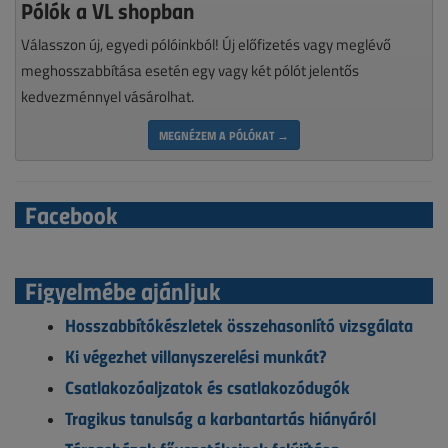
Pólók a VL shopban
Válasszon új, egyedi pólóinkból! Új előfizetés vagy meglévő
meghosszabbítása esetén egy vagy két pólót jelentős
kedvezménnyel vásárolhat.
MEGNÉZEM A PÓLÓKAT →
Facebook
Figyelmébe ajánljuk
Hosszabbítókészletek összehasonlító vizsgálata
Ki végezhet villanyszerelési munkát?
Csatlakozóaljzatok és csatlakozódugók
Tragikus tanulság a karbantartás hiányáról