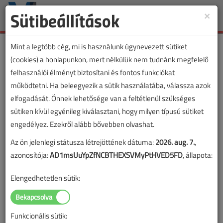
Sütibeállítások
×
Toggle
naviga
Mint a legtöbb cég, mi is használunk úgynevezett sütiket
(cookies) a honlapunkon, mert nélkülük nem tudnánk megfelelő
felhasználói élményt biztosítani és fontos funkciókat
működtetni. Ha beleegyezik a sütik használatába, válassza azok
elfogadását. Önnek lehetősége van a feltétlenül szükséges
sütiken kívül egyénileg kiválasztani, hogy milyen típusú sütiket
engedélyez. Ezekről alább bővebben olvashat.
Az ön jelenlegi státusza létrejöttének dátuma:
2026. aug. 7.
,
azonosítója:
AD1msUuYpZfNCBTHEXSVMyPtHVED5FD
, állapota:
Elengedhetetlen sütik:
Funkcionális sütik:
Lapszám: