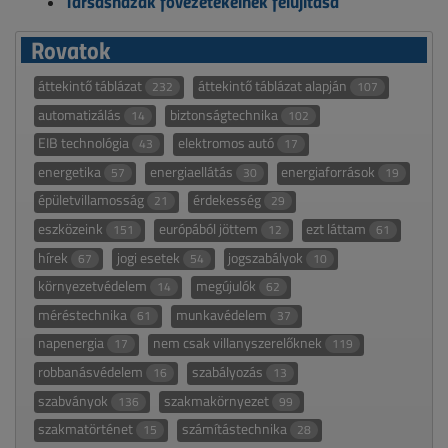
Társasházak fővezetékeinek felújítása
Rovatok
áttekintő táblázat
áttekintő táblázat alapján
232
107
automatizálás
biztonságtechnika
14
102
EIB technológia
elektromos autó
43
17
energetika
energiaellátás
energiaforrások
57
30
19
épületvillamosság
érdekesség
21
29
eszközeink
európából jöttem
ezt láttam
151
12
61
hírek
jogi esetek
jogszabályok
67
54
10
környezetvédelem
megújulók
14
62
méréstechnika
munkavédelem
61
37
napenergia
nem csak villanyszerelőknek
17
119
robbanásvédelem
szabályozás
16
13
szabványok
szakmakörnyezet
136
99
szakmatörténet
számítástechnika
15
28