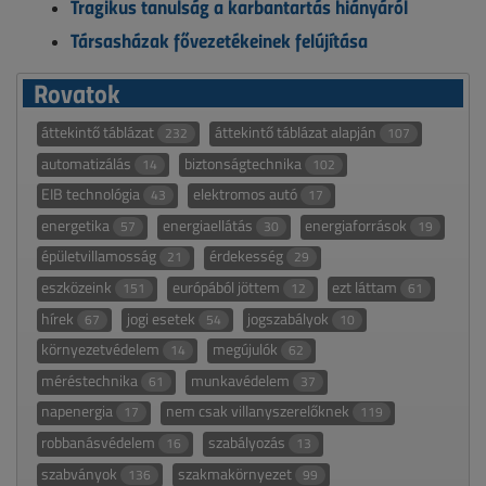
Tragikus tanulság a karbantartás hiányáról
Társasházak fővezetékeinek felújítása
Rovatok
áttekintő táblázat
áttekintő táblázat alapján
232
107
automatizálás
biztonságtechnika
14
102
EIB technológia
elektromos autó
43
17
energetika
energiaellátás
energiaforrások
57
30
19
épületvillamosság
érdekesség
21
29
eszközeink
európából jöttem
ezt láttam
151
12
61
hírek
jogi esetek
jogszabályok
67
54
10
környezetvédelem
megújulók
14
62
méréstechnika
munkavédelem
61
37
napenergia
nem csak villanyszerelőknek
17
119
robbanásvédelem
szabályozás
16
13
szabványok
szakmakörnyezet
136
99