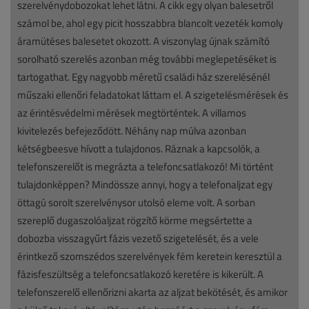
szerelvénydobozokat lehet látni. A cikk egy olyan balesetről
számol be, ahol egy picit hosszabbra blancolt vezeték komoly
áramütéses balesetet okozott. A viszonylag újnak számító
sorolható szerelés azonban még további meglepetéséket is
tartogathat. Egy nagyobb méretű családi ház szerelésénél
műszaki ellenőri feladatokat láttam el. A szigetelésmérések és
az érintésvédelmi mérések megtörténtek. A villamos
kivitelezés befejeződött. Néhány nap múlva azonban
kétségbeesve hívott a tulajdonos. Ráznak a kapcsolók, a
telefonszerelőt is megrázta a telefoncsatlakozó! Mi történt
tulajdonképpen? Mindössze annyi, hogy a telefonaljzat egy
öttagú sorolt szerelvénysor utolsó eleme volt. A sorban
szereplő dugaszolóaljzat rögzítő körme megsértette a
dobozba visszagyűrt fázis vezető szigetelését, és a vele
érintkező szomszédos szerelvények fém keretein keresztül a
fázisfeszültség a telefoncsatlakozó keretére is kikerült. A
telefonszerelő ellenőrizni akarta az aljzat bekötését, és amikor