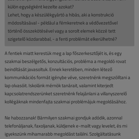
külön egységként kezelte azokat?
Lehet, hogy a készülékgyártó a hibás, aki a konstrukció
módosításával - például a fémkeretnek a védővezetővel
történő összekötésével vagy a sorolt elemek közzé tett
szigetelő közdarabbal, - a fenti problémát elkerülhetné?
A fentiek miatt kerestük meg a lap főszerkesztőjét is, és egy
szakmai beszélgetős, konzultációs, probléma a megoldó rovat
beindítását javasoltuk. Ennek keretében, minden létező
kommunikációs formát igénybe véve, szeretnénk megszólítani a
lap olvasóit. Iskolánk mérnök tanárait, valamint kiterjedt
kapcsolatrendszerünket szeretnénk felajánlani a villanyszerelő
kollégáknak mindenfajta szakmai problémájuk megoldásához.
Ne habozzanak! Bármilyen szakmai gondjuk adódik, azonnal
telefonáljanak, faxoljanak, küldjenek e-mailt vagy levelet, és mi
igyekszünk mihamarabb megoldást találni. Szolgáltatásunk