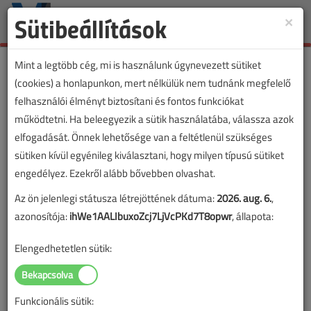
Sütibeállítások
×
Toggle
naviga
Mint a legtöbb cég, mi is használunk úgynevezett sütiket
(cookies) a honlapunkon, mert nélkülük nem tudnánk megfelelő
felhasználói élményt biztosítani és fontos funkciókat
működtetni. Ha beleegyezik a sütik használatába, válassza azok
elfogadását. Önnek lehetősége van a feltétlenül szükséges
sütiken kívül egyénileg kiválasztani, hogy milyen típusú sütiket
engedélyez. Ezekről alább bővebben olvashat.
Az ön jelenlegi státusza létrejöttének dátuma:
2026. aug. 6.
,
azonosítója:
ihWe1AALIbuxoZcj7LjVcPKd7T8opwr
, állapota:
Elengedhetetlen sütik:
Funkcionális sütik:
Lapszám: