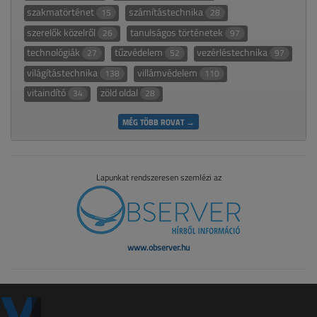
szakmatörténet
számítástechnika
15
28
szerelők közelről
tanulságos történetek
26
97
technológiák
tűzvédelem
vezérléstechnika
27
52
97
világítástechnika
villámvédelem
138
110
vitaindító
zöld oldal
34
28
MÉG TÖBB ROVAT →
Lapunkat rendszeresen szemlézi az
www.observer.hu