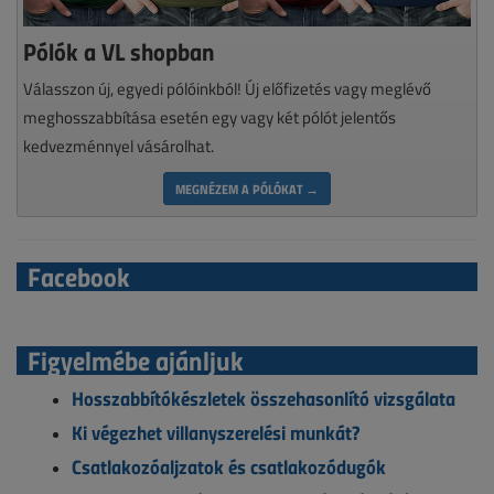
Pólók a VL shopban
Válasszon új, egyedi pólóinkból! Új előfizetés vagy meglévő
meghosszabbítása esetén egy vagy két pólót jelentős
kedvezménnyel vásárolhat.
MEGNÉZEM A PÓLÓKAT →
Facebook
Figyelmébe ajánljuk
Hosszabbítókészletek összehasonlító vizsgálata
Ki végezhet villanyszerelési munkát?
Csatlakozóaljzatok és csatlakozódugók