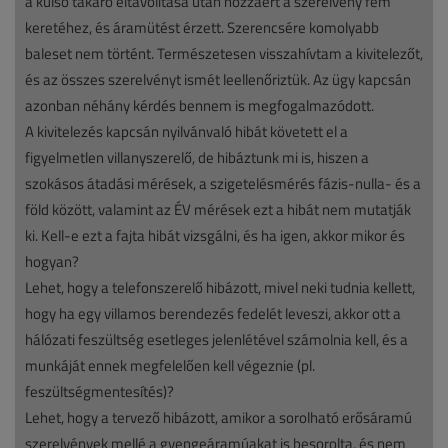
a külső takaró eltávolítása után hozzáért a szerelvény fém
keretéhez, és áramütést érzett. Szerencsére komolyabb
baleset nem történt. Természetesen visszahívtam a kivitelezőt,
és az összes szerelvényt ismét leellenőriztük. Az ügy kapcsán
azonban néhány kérdés bennem is megfogalmazódott.
A kivitelezés kapcsán nyilvánvaló hibát követett el a
figyelmetlen villanyszerelő, de hibáztunk mi is, hiszen a
szokásos átadási mérések, a szigetelésmérés fázis-nulla- és a
föld között, valamint az ÉV mérések ezt a hibát nem mutatják
ki. Kell-e ezt a fajta hibát vizsgálni, és ha igen, akkor mikor és
hogyan?
Lehet, hogy a telefonszerelő hibázott, mivel neki tudnia kellett,
hogy ha egy villamos berendezés fedelét leveszi, akkor ott a
hálózati feszültség esetleges jelenlétével számolnia kell, és a
munkáját ennek megfelelően kell végeznie (pl.
feszültségmentesítés)?
Lehet, hogy a tervező hibázott, amikor a sorolható erősáramú
szerelvények mellé a gyengeáramúakat is besorolta, és nem