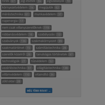
hírek
jogi esetek
jogszabályok
67
54
10
környezetvédelem
megújulók
14
62
méréstechnika
munkavédelem
61
37
napenergia
17
nem csak villanyszerelőknek
119
robbanásvédelem
szabályozás
16
13
szabványok
szakmakörnyezet
136
99
szakmatörténet
számítástechnika
15
28
szerelők közelről
tanulságos történetek
26
97
technológiák
tűzvédelem
27
52
vezérléstechnika
világítástechnika
97
138
villámvédelem
vitaindító
110
34
zöld oldal
28
MÉG TÖBB ROVAT →