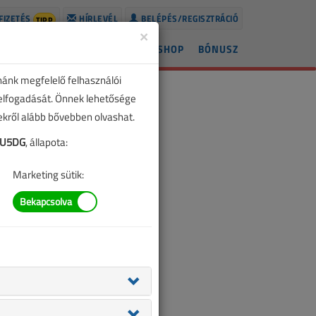
FIZETÉS
HÍRLEVÉL
BELÉPÉS/REGISZTRÁCIÓ
TIPP
×
ÍREK
LAPSZÁMOK
BLOG
SHOP
BÓNUSZ
nánk megfelelő felhasználói
 elfogadását. Önnek lehetősége
zekről alább bővebben olvashat.
CU5DG
, állapota:
Marketing sütik: