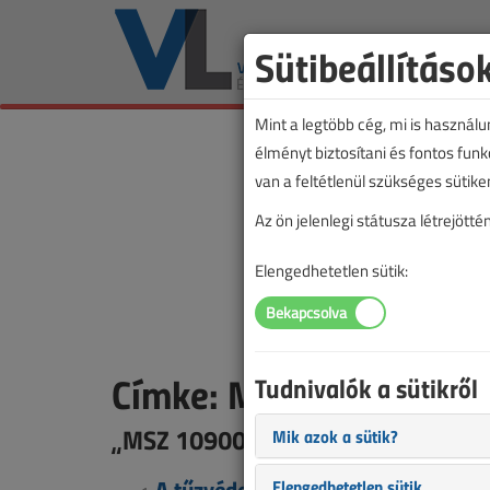
Sütibeállításo
Mint a legtöbb cég, mi is használ
élményt biztosítani és fontos fun
van a feltétlenül szükséges sütike
Az ön jelenlegi státusza létrejöt
Elengedhetetlen sütik:
Címke: MSZ 10900
Tudnivalók a sütikről
„MSZ 10900” címkével jelölt tarta
Mik azok a sütik?
A tűzvédelmi felülvizsgálatról az ú
Elengedhetetlen sütik