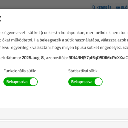
KERESÉS
ELŐ
k
H
unk úgynevezett sütiket (cookies) a honlapunkon, mert nélkülük nem tud
kciókat működtetni. Ha beleegyezik a sütik használatába, válassza azok
n kívül egyénileg kiválasztani, hogy milyen típusú sütiket engedélyez. E
tének dátuma:
2026. aug. 8.
, azonosítója:
9Dt4RHJS7pt5qO5DIMxIYnXXra
Funkcionális sütik:
Statisztikai sütik:
lmak
j OTSZ tükrében