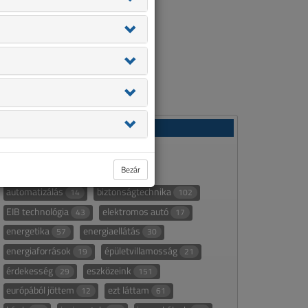
Rovatok
áttekintő táblázat
232
Bezár
áttekintő táblázat alapján
107
automatizálás
biztonságtechnika
14
102
EIB technológia
elektromos autó
43
17
energetika
energiaellátás
57
30
energiaforrások
épületvillamosság
19
21
érdekesség
eszközeink
29
151
európából jöttem
ezt láttam
12
61